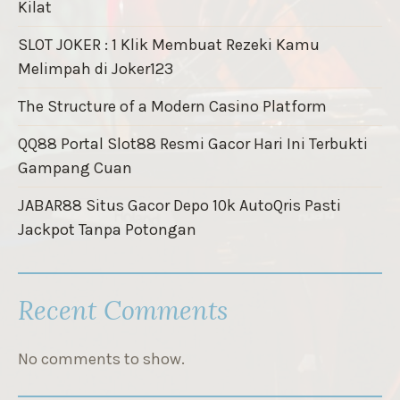
Kilat
SLOT JOKER : 1 Klik Membuat Rezeki Kamu
Melimpah di Joker123
The Structure of a Modern Casino Platform
QQ88 Portal Slot88 Resmi Gacor Hari Ini Terbukti
Gampang Cuan
JABAR88 Situs Gacor Depo 10k AutoQris Pasti
Jackpot Tanpa Potongan
Recent Comments
No comments to show.