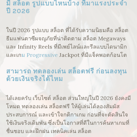
มี สล็อต รูปแบบไหนบ้าง ที่มาแรงประจำ
ปี 2026
ในปี 2026 รูปแบบ สล็อต ที่ได้รับความนิยมคือ สล็อต
ธีมแฟนตาซีผจญภัยที่น่าติดตาม สล็อต Megaways
และ Infinity Reels ที่มีเพย์ไลน์และรีลแบบไดนามิก
และเก
ม Progressive
Jackpot ที่มีแจ็คพอตก้อนโต
สามารถ ทดลองเล่น สล็อตฟรี ก่อนลงทุน
ด้วยเงินจริงได้ไหม
ได้เลยครับ เว็บไซต์ สล็อต ส่วนใหญ่ในปี 2026 ยังคงมี
โหมด ทดลองเล่น สล็อตฟรี ให้ผู้เล่นได้ลองสัมผัส
ประสบการณ์ และเข้าใจกติกาเกม ก่อนที่จะตัดสินใจ
ใช้เงินจริงเดิมพัน ซึ่งเป็นโอกาสที่ดีในการค้นหาเกมที่
ชื่นชอบ และฝึกฝน เทคนิคเล่น สล็อต