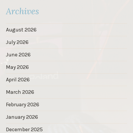
Archives
August 2026
July 2026
June 2026
May 2026
April 2026
March 2026
February 2026
January 2026
December 2025