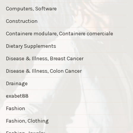
Computers, Software
Construction
Containere modulare, Containere comerciale
Dietary Supplements
Disease & Illness, Breast Cancer
Disease & Illness, Colon Cancer
Drainage
exabet88
Fashion
Fashion, Clothing