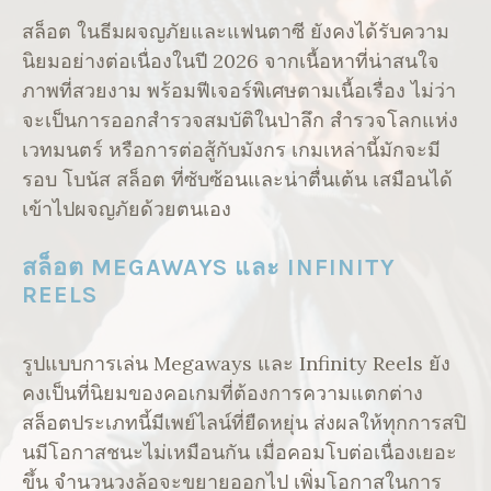
สล็อต ในธีมผจญภัยและแฟนตาซี ยังคงได้รับความ
นิยมอย่างต่อเนื่องในปี 2026 จากเนื้อหาที่น่าสนใจ
ภาพที่สวยงาม พร้อมฟีเจอร์พิเศษตามเนื้อเรื่อง ไม่ว่า
จะเป็นการออกสำรวจสมบัติในป่าลึก สำรวจโลกแห่ง
เวทมนตร์ หรือการต่อสู้กับมังกร เกมเหล่านี้มักจะมี
รอบ โบนัส สล็อต ที่ซับซ้อนและน่าตื่นเต้น เสมือนได้
เข้าไปผจญภัยด้วยตนเอง
สล็อต MEGAWAYS และ INFINITY
REELS
รูปแบบการเล่น Megaways และ Infinity Reels ยัง
คงเป็นที่นิยมของคอเกมที่ต้องการความแตกต่าง
สล็อตประเภทนี้มีเพย์ไลน์ที่ยืดหยุ่น ส่งผลให้ทุกการสปิ
นมีโอกาสชนะไม่เหมือนกัน เมื่อคอมโบต่อเนื่องเยอะ
ขึ้น จำนวนวงล้อจะขยายออกไป เพิ่มโอกาสในการ