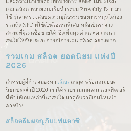
และความน่าเชื่อถือให้กับวงการ สล็อต ในปี 2026
เกม สล็อต หลายเกมเริ่มนำระบบ Provably Fair มา
ใช้ ผู้เล่นตรวจสอบความยุติธรรมของการหมุนได้เอง
รวมถึง NFT ที่ใช้เป็นไอเทมพิเศษ หรือเป็นรางวัล
สะสมที่ผู้เล่นซื้อขายได้ ซึ่งเพิ่มมูลค่าและความน่า
สนใจให้กับประสบการณ์การเล่น สล็อต อย่างมาก
รวมเกม สล็อต ยอดนิยม แห่งปี
2026
สำหรับผู้ที่กำลังมองหา
สล็อต
ล่าสุด พร้อมเกมยอด
นิยมประจำปี 2026 เราได้รวบรวมเกมเด่น และฟีเจอร์
ที่ทำให้เกมเหล่านี้น่าสนใจ มาดูกันว่ามีเกมไหนน่า
ลองบ้าง
สล็อตธีมผจญภัยแฟนตาซี