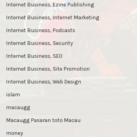
Internet Business, Ezine Publishing
Internet Business, Internet Marketing
Internet Business, Podcasts
Internet Business, Security
Internet Business, SEO
Internet Business, Site Promotion
Internet Business, Web Design
islam
macaugg
Macaugg Pasaran toto Macau
money