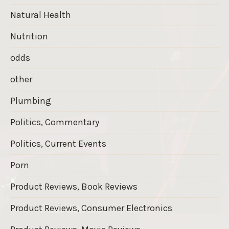
Natural Health
Nutrition
odds
other
Plumbing
Politics, Commentary
Politics, Current Events
Porn
Product Reviews, Book Reviews
Product Reviews, Consumer Electronics