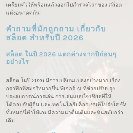
เตรียมตัวให้พร้อมแล้วออกไปสำรวจโลกของ สล็อต
แห่งอนาคตกัน!
คำถามที่มักถูกถาม เกี่ยวกับ
สล็อต สำหรับปี 2026
สล็อต ในปี 2026 แตกต่างจากปีก่อนๆ
อย่างไร
สล็อต ในปี 2026 มีการเปลี่ยนแปลงอย่างมาก เรื่อง
กราฟิกที่สมจริงมากขึ้น ฟีเจอร์ AI ที่ช่วยปรับปรุง
ประสบการณ์การเล่น การเล่นแบบโซเชียลที่ให้
โต้ตอบกับผู้อื่น และเทคโนโลยีบล็อกเชนที่โปร่งใส ซึ่ง
ทั้งหมดนี้ทำให้เกมมีความน่าตื่นเต้นและทันสมัยกว่า
เดิม