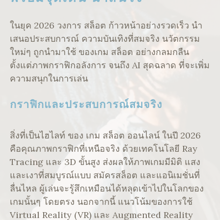
ในยุค 2026 วงการ สล็อต ก้าวหน้าอย่างรวดเร็ว นำ
เสนอประสบการณ์ ความบันเทิงที่สมจริง นวัตกรรม
ใหม่ๆ ถูกนำมาใช้ ของเกม สล็อต อย่างกลมกลืน
ตั้งแต่ภาพกราฟิกอลังการ จนถึง AI สุดฉลาด ที่จะเพิ่ม
ความสนุกในการเล่น
กราฟิกและประสบการณ์สมจริง
สิ่งที่เป็นไฮไลท์ ของ เกม สล็อต ออนไลน์ ในปี 2026
คือคุณภาพกราฟิกที่เหนือจริง ด้วยเทคโนโลยี Ray
Tracing และ 3D ขั้นสูง ส่งผลให้ภาพเกมมีมิติ แสง
และเงาที่สมบูรณ์แบบ สมัครสล็อต และแอนิเมชั่นที่
ลื่นไหล ผู้เล่นจะรู้สึกเหมือนได้หลุดเข้าไปในโลกของ
เกมนั้นๆ โดยตรง นอกจากนี้ แนวโน้มของการใช้
Virtual Reality (VR) และ Augmented Reality