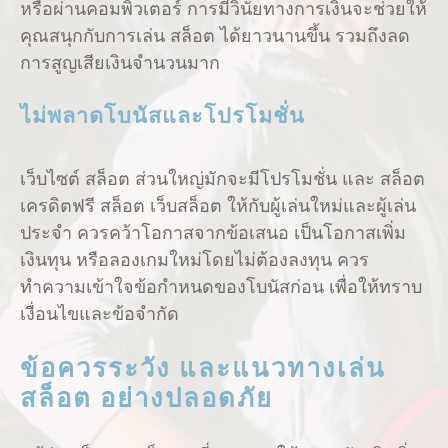
หรือผ่านคอมพิวเตอร์ การมีวินัยทางการเงินจะช่วยให้
คุณสนุกกับการเล่น สล็อต ได้ยาวนานขึ้น รวมถึงลด
การสูญเสียเงินจำนวนมาก
ไม่พลาดโบนัสและโปรโมชั่น
เว็บไซต์ สล็อต ส่วนใหญ่มักจะมีโปรโมชั่น และ สล็อต
เครดิตฟรี สล็อต เว็บสล็อต ให้กับผู้เล่นใหม่และผู้เล่น
ประจำ ควรคว้าโอกาสจากข้อเสนอ เป็นโอกาสเพิ่ม
เงินทุน หรือลองเกมใหม่โดยไม่ต้องลงทุน ควร
ทำความเข้าใจข้อกำหนดของโบนัสก่อน เพื่อให้ทราบ
เงื่อนไขและข้อจำกัด
ข้อควรระวัง และแนวทางเล่น
สล็อต อย่างปลอดภัย