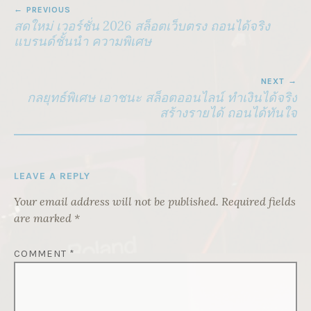
POST
PREVIOUS
NAVIGATION
สดใหม่ เวอร์ชั่น 2026 สล็อตเว็บตรง ถอนได้จริง
แบรนด์ชั้นนำ ความพิเศษ
NEXT
กลยุทธ์พิเศษ เอาชนะ สล็อตออนไลน์ ทำเงินได้จริง
สร้างรายได้ ถอนได้ทันใจ
LEAVE A REPLY
Your email address will not be published.
Required fields
are marked
*
COMMENT
*