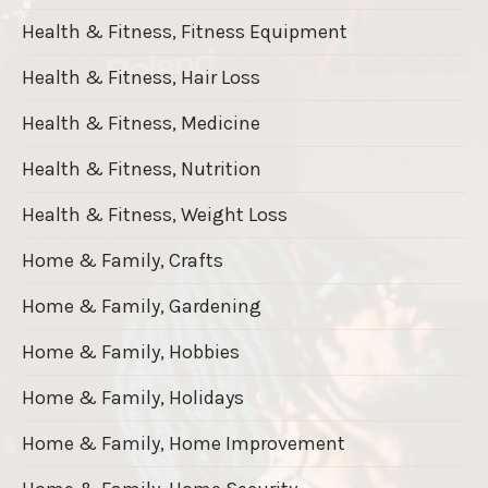
Health & Fitness, Fitness Equipment
Health & Fitness, Hair Loss
Health & Fitness, Medicine
Health & Fitness, Nutrition
Health & Fitness, Weight Loss
Home & Family, Crafts
Home & Family, Gardening
Home & Family, Hobbies
Home & Family, Holidays
Home & Family, Home Improvement