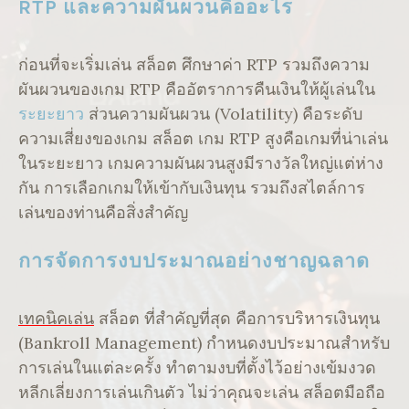
RTP และความผันผวนคืออะไร
ก่อนที่จะเริ่มเล่น สล็อต ศึกษาค่า RTP รวมถึงความ
ผันผวนของเกม RTP คืออัตราการคืนเงินให้ผู้เล่นใน
ระยะยาว
ส่วนความผันผวน (Volatility) คือระดับ
ความเสี่ยงของเกม สล็อต เกม RTP สูงคือเกมที่น่าเล่น
ในระยะยาว เกมความผันผวนสูงมีรางวัลใหญ่แต่ห่าง
กัน การเลือกเกมให้เข้ากับเงินทุน รวมถึงสไตล์การ
เล่นของท่านคือสิ่งสำคัญ
การจัดการงบประมาณอย่างชาญฉลาด
เทคนิคเล่น
สล็อต ที่สำคัญที่สุด คือการบริหารเงินทุน
(Bankroll Management) กำหนดงบประมาณสำหรับ
การเล่นในแต่ละครั้ง ทำตามงบที่ตั้งไว้อย่างเข้มงวด
หลีกเลี่ยงการเล่นเกินตัว ไม่ว่าคุณจะเล่น สล็อตมือถือ