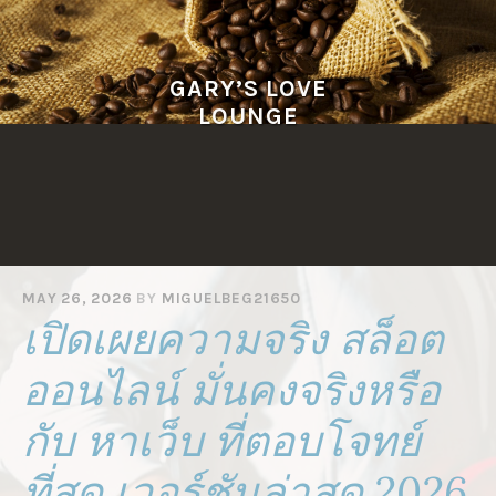
Skip
to
content
GARY’S LOVE
LOUNGE
MAY 26, 2026
BY
MIGUELBEG21650
เปิดเผยความจริง สล็อต
ออนไลน์ มั่นคงจริงหรือ
กับ หาเว็บ ที่ตอบโจทย์
ที่สุด เวอร์ชันล่าสุด 2026