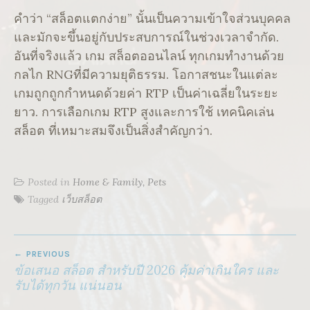
คำว่า “สล็อตแตกง่าย” นั้นเป็นความเข้าใจส่วนบุคคล
และมักจะขึ้นอยู่กับประสบการณ์ในช่วงเวลาจำกัด.
อันที่จริงแล้ว เกม สล็อตออนไลน์ ทุกเกมทำงานด้วย
กลไก RNGที่มีความยุติธรรม. โอกาสชนะในแต่ละ
เกมถูกถูกกำหนดด้วยค่า RTP เป็นค่าเฉลี่ยในระยะ
ยาว. การเลือกเกม RTP สูงและการใช้ เทคนิคเล่น
สล็อต ที่เหมาะสมจึงเป็นสิ่งสำคัญกว่า.
Posted in
Home & Family, Pets
Tagged
เว็บสล็อต
POST
PREVIOUS
NAVIGATION
ข้อเสนอ สล็อต สำหรับปี 2026 คุ้มค่าเกินใคร และ
รับได้ทุกวัน แน่นอน