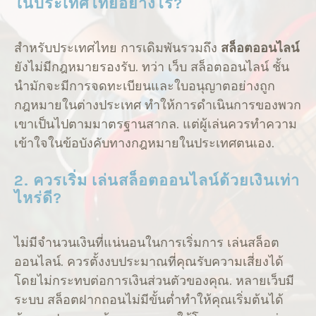
ในประเทศไทยอย่างไร?
สำหรับประเทศไทย การเดิมพันรวมถึง
สล็อตออนไลน์
ยังไม่มีกฎหมายรองรับ. ทว่า เว็บ สล็อตออนไลน์ ชั้น
นำมักจะมีการจดทะเบียนและใบอนุญาตอย่างถูก
กฎหมายในต่างประเทศ ทำให้การดำเนินการของพวก
เขาเป็นไปตามมาตรฐานสากล. แต่ผู้เล่นควรทำความ
เข้าใจในข้อบังคับทางกฎหมายในประเทศตนเอง.
2. ควรเริ่ม เล่นสล็อตออนไลน์ด้วยเงินเท่า
ไหร่ดี?
ไม่มีจำนวนเงินที่แน่นอนในการเริ่มการ เล่นสล็อต
ออนไลน์. ควรตั้งงบประมาณที่คุณรับความเสี่ยงได้
โดยไม่กระทบต่อการเงินส่วนตัวของคุณ. หลายเว็บมี
ระบบ สล็อตฝากถอนไม่มีขั้นต่ำทำให้คุณเริ่มต้นได้