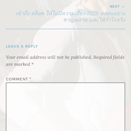
NEXT
เข้าถึง สล็อต ให้ไม่มีความเสี่ยง 2026 ลงทุนอย่าง
ชาญฉลาด และได้กำไรจริง
LEAVE A REPLY
Your email address will not be published.
Required fields
are marked
*
COMMENT
*