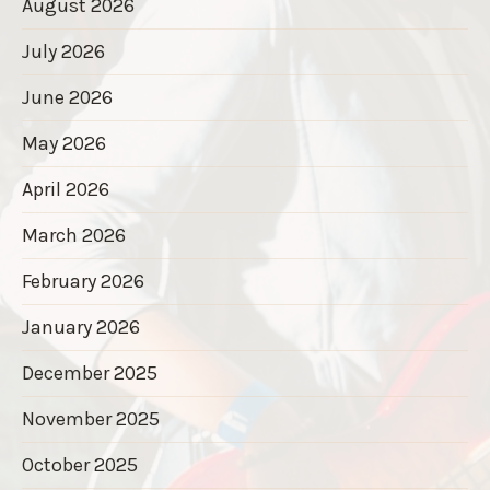
August 2026
July 2026
June 2026
May 2026
April 2026
March 2026
February 2026
January 2026
December 2025
November 2025
October 2025