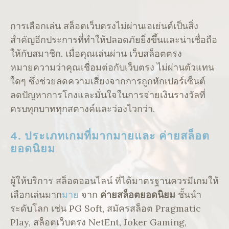
การเลือกเล่น สล็อตเว็บตรงไม่ผ่านเอเย่นต์เป็นสิ่ง
สำคัญอีกประการที่ทำให้ปลอดภัยยิ่งขึ้นและน่าเชื่อถือ
ให้กับสมาชิก. เมื่อคุณเล่นผ่าน เว็บสล็อตตรง
หมายความว่าคุณเชื่อมต่อกับเว็บตรง ไม่ผ่านตัวแทน
ใดๆ ซึ่งช่วยลดความเสี่ยงจากการถูกหักเปอร์เซ็นต์
ลดปัญหาการโกงและมั่นใจในการจ่ายเงินรางวัลที่
ครบทุกบาททุกสตางค์และว่องไวกว่า.
4. ประเภทเกมที่มากมายและ ค่ายสล็อต
ยอดนิยม
ผู้ให้บริการ สล็อตออนไลน์ ที่ได้มาตรฐานควรมีเกมให้
เลือกเล่นมาก
มาย
จาก
ค่ายสล็อตยอดนิยม
ชั้นนำ
ระดับโลก เช่น PG Soft, สมัครสล็อต Pragmatic
Play, สล็อตเว็บตรง NetEnt, Joker Gaming,