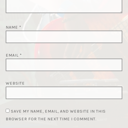
NAME
*
EMAIL
*
WEBSITE
SAVE MY NAME, EMAIL, AND WEBSITE IN THIS
BROWSER FOR THE NEXT TIME I COMMENT.