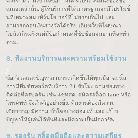
ควรทำความเข้าใจข้อกำหนดที่เป็นส่วนหนึ่งของข้อ
เสนอเหล่านั้น. ผู้ให้บริการที่ได้มาตรฐานจะมีโปรโมชั่
นที่เหมาะสม เทิร์นโอเวอร์ที่ไม่ยากเกินไป และ
สามารถถอนเงินรางวัลได้จริง. เลี่ยงเว็บที่โฆษณา
โบนัสเกินจริงแต่มีข้อกำหนดที่ซับซ้อนจนยากที่จะทำ
ตาม.
8. ทีมงานบริการและความพร้อมใช้งาน
ข้อกังวลและปัญหาสามารถเกิดขึ้นได้ทุกเมื่อ. ฉะนั้น
การมีทีมซัพพอร์ตที่บริการ 24 ชั่วโมง ผ่านช่องทาง
ติดต่อที่ครบครัน เช่น แชทสด, สมัครสล็อต Line หรือ
โทรศัพท์ จึงสำคัญอย่างยิ่ง. ทีมงานต้องมีความ
เชี่ยวชาญ มีความเข้าใจอย่างถ่องแท้ และแก้ไข
ปัญหาให้ผู้เล่นได้ทันทีและมีความเป็นมืออาชีพ.
9. รองรับ สล็อตมือถือและความเสถียร