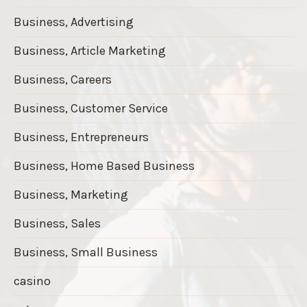
Business, Advertising
Business, Article Marketing
Business, Careers
Business, Customer Service
Business, Entrepreneurs
Business, Home Based Business
Business, Marketing
Business, Sales
Business, Small Business
casino