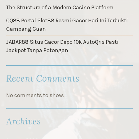
The Structure of a Modern Casino Platform
QQ88 Portal Slot88 Resmi Gacor Hari Ini Terbukti
Gampang Cuan
JABAR88 Situs Gacor Depo 10k AutoQris Pasti
Jackpot Tanpa Potongan
Recent Comments
No comments to show.
Archives