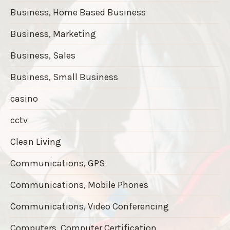
Business, Home Based Business
Business, Marketing
Business, Sales
Business, Small Business
casino
cctv
Clean Living
Communications, GPS
Communications, Mobile Phones
Communications, Video Conferencing
Computers, Computer Certification