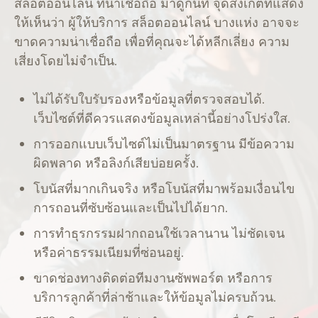
สล็อตออนไลน์ ที่น่าเชื่อถือ มาดูกันที่ จุดสังเกตที่แสดง
ให้เห็นว่า ผู้ให้บริการ สล็อตออนไลน์ บางแห่ง อาจจะ
ขาดความน่าเชื่อถือ เพื่อที่คุณจะได้หลีกเลี่ยง ความ
เสี่ยงโดยไม่จำเป็น.
ไม่ได้รับใบรับรองหรือข้อมูลที่ตรวจสอบได้.
เว็บไซต์ที่ดีควรแสดงข้อมูลเหล่านี้อย่างโปร่งใส.
การออกแบบเว็บไซต์ไม่เป็นมาตรฐาน มีข้อความ
ผิดพลาด หรือลิงก์เสียบ่อยครั้ง.
โบนัสที่มากเกินจริง หรือโบนัสที่มาพร้อมเงื่อนไข
การถอนที่ซับซ้อนและเป็นไปได้ยาก.
การทำธุรกรรมฝากถอนใช้เวลานาน ไม่ชัดเจน
หรือค่าธรรมเนียมที่ซ่อนอยู่.
ขาดช่องทางติดต่อทีมงานซัพพอร์ต หรือการ
บริการลูกค้าที่ล่าช้าและให้ข้อมูลไม่ครบถ้วน.