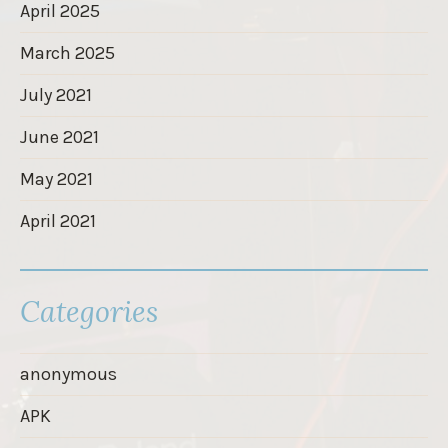
April 2025
March 2025
July 2021
June 2021
May 2021
April 2021
Categories
anonymous
APK