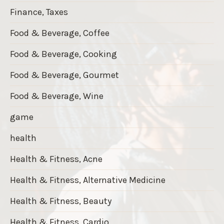
Finance, Taxes
Food & Beverage, Coffee
Food & Beverage, Cooking
Food & Beverage, Gourmet
Food & Beverage, Wine
game
health
Health & Fitness, Acne
Health & Fitness, Alternative Medicine
Health & Fitness, Beauty
Health & Fitness, Cardio