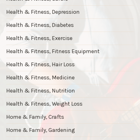
Health & Fitness, Depression
Health & Fitness, Diabetes
Health & Fitness, Exercise
Health & Fitness, Fitness Equipment
Health & Fitness, Hair Loss
Health & Fitness, Medicine
Health & Fitness, Nutrition
Health & Fitness, Weight Loss
Home & Family, Crafts
Home & Family, Gardening