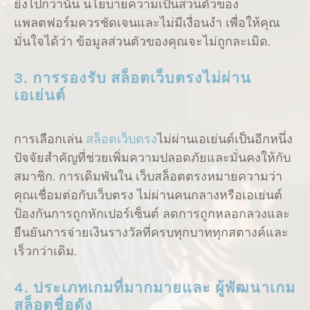
ยิ่งไปกว่านั้น นโยบายความเป็นส่วนตัวของ
แพลตฟอร์มควรชัดเจนและไม่มีเงื่อนงำ เพื่อให้คุณ
มั่นใจได้ว่า ข้อมูลส่วนตัวของคุณจะไม่ถูกละเมิด.
3. การรองรับ สล็อตเว็บตรงไม่ผ่าน
เอเย่นต์
การเลือกเล่น
สล็อตเว็บตรง
ไม่ผ่านเอเย่นต์เป็นอีกหนึ่ง
ปัจจัยสำคัญที่ช่วยเพิ่มความปลอดภัยและมั่นคงให้กับ
สมาชิก. การเดิมพันใน เว็บสล็อตตรงหมายความว่า
คุณเชื่อมต่อกับเว็บตรง ไม่ผ่านคนกลางหรือเอเย่นต์
ป้องกันการถูกหักเปอร์เซ็นต์ ลดการถูกหลอกลวงและ
ยืนยันการจ่ายเงินรางวัลที่ครบทุกบาททุกสตางค์และ
เร็วกว่าเดิม.
4. ประเภทเกมที่มากมายและ ผู้พัฒนาเกม
สล็อตชื่อดัง