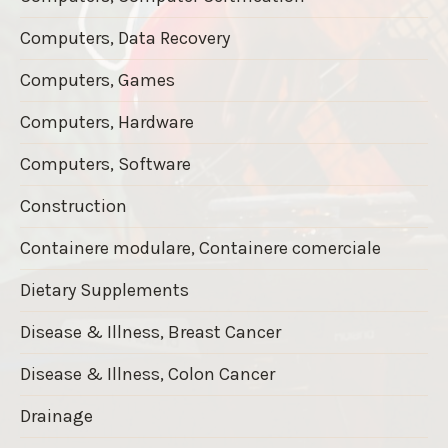
Computers, Data Recovery
Computers, Games
Computers, Hardware
Computers, Software
Construction
Containere modulare, Containere comerciale
Dietary Supplements
Disease & Illness, Breast Cancer
Disease & Illness, Colon Cancer
Drainage