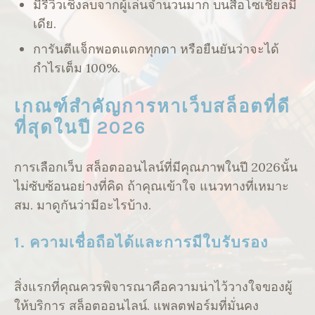
มีรีวิวเชิงลบจากผู้เล่นจำนวนมาก บนสื่อโซเชียลมี
เดีย.
การันตีแจ็กพอตแตกทุกตา หรือยืนยันว่าจะได้
กำไรเต็ม 100%.
เกณฑ์สำคัญการหาเว็บสล็อตที่ดี
ที่สุดในปี 2026
การเลือกเว็บ สล็อตออนไลน์ที่มีคุณภาพในปี 2026นั้น
ไม่ซับซ้อนอย่างที่คิด ถ้าคุณเข้าใจ แนวทางที่เหมาะ
สม. มาดูกันว่ามีอะไรบ้าง.
1. ความเชื่อถือได้และการมีใบรับรอง
สิ่งแรกที่คุณควรพิจารณาคือความน่าไว้วางใจของผู้
ให้บริการ สล็อตออนไลน์. แพลตฟอร์มที่มั่นคง