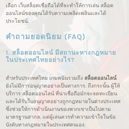
เลือก เว็บสล็อตเชื่อถือได้ที่จะทำให้การเล่น สล็อต
ออนไลน์ของคุณได้รับความเพลิดเพลินและได้
ประโยชน์.
คำถามยอดนิยม (FAQ)
1. สล็อตออนไลน์ มีสถานะทางกฎหมาย
ในประเทศไทยอย่างไร?
สำหรับประเทศไทย เกมพนันรวมถึง
สล็อตออนไลน์
ยังไม่มีการอนุญาตอย่างเป็นทางการ. ถึงกระนั้น ผู้ให้
บริการ สล็อตออนไลน์ ที่น่าเชื่อถือมักจะจดทะเบียน
และได้รับใบอนุญาตอย่างถูกกฎหมายในต่างประเทศ
ซึ่งช่วยให้การดำเนินงานของพวกเขาเป็นไปตาม
มาตรฐานสากล. แต่ผู้เล่นควรทำความเข้าใจในข้อ
บังคับทางกฎหมายในประเทศตนเอง.