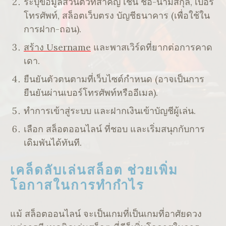
ระบุข้อมูลส่วนตัวที่สำคัญ เช่น ชื่อ-นามสกุล, เบอร์
โทรศัพท์, สล็อตเว็บตรง บัญชีธนาคาร (เพื่อใช้ใน
การฝาก-ถอน).
สร้าง Username
และพาสเวิร์ดที่ยากต่อการคาด
เดา.
ยืนยันตัวตนตามที่เว็บไซต์กำหนด (อาจเป็นการ
ยืนยันผ่านเบอร์โทรศัพท์หรืออีเมล).
ทำการเข้าสู่ระบบ และฝากเงินเข้าบัญชีผู้เล่น.
เลือก สล็อตออนไลน์ ที่ชอบ และเริ่มสนุกกับการ
เดิมพันได้ทันที.
เคล็ดลับเล่นสล็อต ช่วยเพิ่ม
โอกาสในการทำกำไร
แม้ สล็อตออนไลน์ จะเป็นเกมที่เป็นเกมที่อาศัยดวง