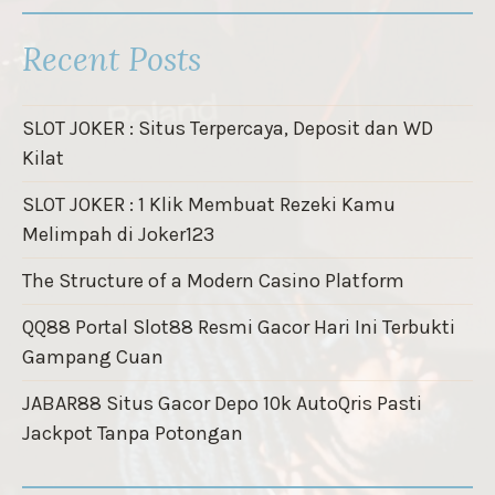
Recent Posts
SLOT JOKER : Situs Terpercaya, Deposit dan WD
Kilat
SLOT JOKER : 1 Klik Membuat Rezeki Kamu
Melimpah di Joker123
The Structure of a Modern Casino Platform
QQ88 Portal Slot88 Resmi Gacor Hari Ini Terbukti
Gampang Cuan
JABAR88 Situs Gacor Depo 10k AutoQris Pasti
Jackpot Tanpa Potongan