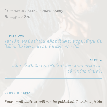
Posted in
Health & Fitness, Beauty
Tagged
สล็อต
POST
PREVIOUS
NAVIGATION
เจาะลึก เทคนิคทำเงิน สล็อตเว็บตรง พร้อมให้คุณ ปั่น
ได้เงิน ไม่ใช้ดวง พร้อม ทันสมัย ของ ปีนี้
NEXT
สล็อต ในมือถือ เวอร์ชันใหม่ สะดวกสบายทุกเวลา
เข้าใจง่าย จ่ายจริง
LEAVE A REPLY
Your email address will not be published.
Required fields