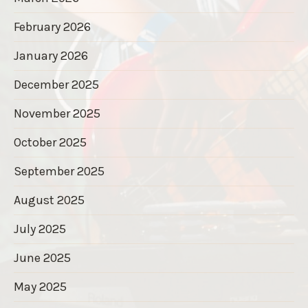
February 2026
January 2026
December 2025
November 2025
October 2025
September 2025
August 2025
July 2025
June 2025
May 2025