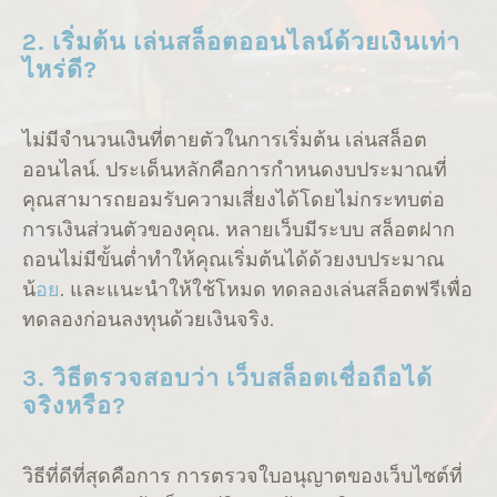
2. เริ่มต้น เล่นสล็อตออนไลน์ด้วยเงินเท่า
ไหร่ดี?
ไม่มีจำนวนเงินที่ตายตัวในการเริ่มต้น เล่นสล็อต
ออนไลน์. ประเด็นหลักคือการกำหนดงบประมาณที่
คุณสามารถยอมรับความเสี่ยงได้โดยไม่กระทบต่อ
การเงินส่วนตัวของคุณ. หลายเว็บมีระบบ สล็อตฝาก
ถอนไม่มีขั้นต่ำทำให้คุณเริ่มต้นได้ด้วยงบประมาณ
น
้อย
. และแนะนำให้ใช้โหมด ทดลองเล่นสล็อตฟรีเพื่อ
ทดลองก่อนลงทุนด้วยเงินจริง.
3. วิธีตรวจสอบว่า เว็บสล็อตเชื่อถือได้
จริงหรือ?
วิธีที่ดีที่สุดคือการ การตรวจใบอนุญาตของเว็บไซต์ที่