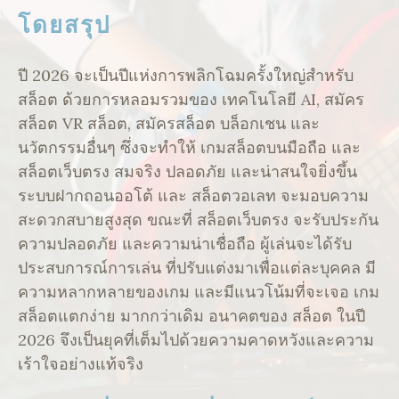
โดยสรุป
ปี 2026 จะเป็นปีแห่งการพลิกโฉมครั้งใหญ่สำหรับ
สล็อต ด้วยการหลอมรวมของ เทคโนโลยี AI, สมัคร
สล็อต VR สล็อต, สมัครสล็อต บล็อกเชน และ
นวัตกรรมอื่นๆ ซึ่งจะทำให้ เกมสล็อตบนมือถือ และ
สล็อตเว็บตรง สมจริง ปลอดภัย และน่าสนใจยิ่งขึ้น
ระบบฝากถอนออโต้ และ สล็อตวอเลท จะมอบความ
สะดวกสบายสูงสุด ขณะที่ สล็อตเว็บตรง จะรับประกัน
ความปลอดภัย และความน่าเชื่อถือ ผู้เล่นจะได้รับ
ประสบการณ์การเล่น ที่ปรับแต่งมาเพื่อแต่ละบุคคล มี
ความหลากหลายของเกม และมีแนวโน้มที่จะเจอ เกม
สล็อตแตกง่าย มากกว่าเดิม อนาคตของ สล็อต ในปี
2026 จึงเป็นยุคที่เต็มไปด้วยความคาดหวังและความ
เร้าใจอย่างแท้จริง