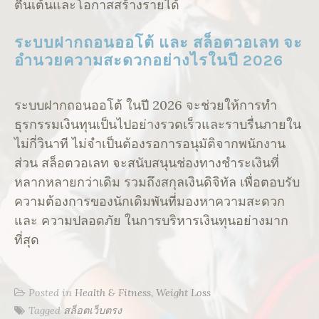
ตื่นเต้นและโอกาสสร้างรายได้
ระบบฝากถอนออโต้ และ สล็อตวอเลท จะ
อำนวยความสะดวกอย่างไรในปี 2026
ระบบฝากถอนออโต้ ในปี 2026 จะช่วยให้การทำ
ธุรกรรมเงินทุนเป็นไปอย่างรวดเร็วและราบรื่นภายใน
ไม่กี่วินาที ไม่จำเป็นต้องรอการอนุมัติจากพนักงาน
ส่วน สล็อตวอเลท จะสนับสนุนช่องทางชำระเงินที่
หลากหลายกว่าเดิม รวมถึงสกุลเงินดิจิทัล เพื่อตอบรับ
ความต้องการของนักเดิมพันที่มองหาความสะดวก
และ ความปลอดภัย ในการบริหารเงินทุนอย่างมาก
ที่สุด
Posted in
Health & Fitness, Weight Loss
Tagged
สล็อตเว็บตรง