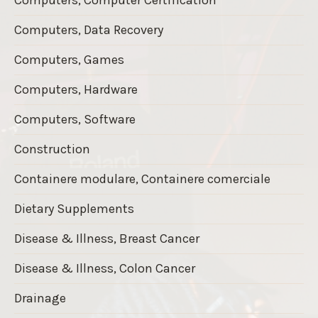
Computers, Data Recovery
Computers, Games
Computers, Hardware
Computers, Software
Construction
Containere modulare, Containere comerciale
Dietary Supplements
Disease & Illness, Breast Cancer
Disease & Illness, Colon Cancer
Drainage