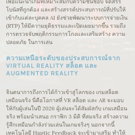
เพื่อแนะนำเกมที่เหมาะสมกับความชื่นชอบ จัดสรร
โบนัสที่ถูกต้อง และสร้างสรรค์ประสบการณ์ที่ปรับให้
เข้ากับแต่ละบุคคล AI ยังช่วยพัฒนาระบบการจ่ายเงิน
(RTP) ให้มีความยุติธรรมและเปิดเผยมากขึ้น รวมถึง
การตรวจจับพฤติกรรมการโกงและเสริมสร้าง ความ
ปลอดภัย ในการเล่น
ความเหนือระดับของประสบการณ์จาก
VIRTUAL REALITY สล็อต และ
AUGMENTED REALITY
จินตนาการถึงการได้ก้าวเข้าสู่โลกของ เกมสล็อต
เสมือนจริง นี่คือโอกาสที่ VR สล็อต และ AR จะมอบ
ให้กับผู้เล่นในปี 2026 ผู้เล่นจะได้สัมผัสกับ เกมเสมือน
จริง พร้อมนำเสนอ กราฟิก 3 มิติ ที่สมจริง สร้างความ
รู้สึกเหมือนกำลังร่วมเล่นในเกมจริงๆ นอกจากนี้
เทคโนโลยี Haptic Feedback จะเข้ามาเสริม ทำให้