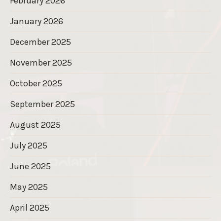
February 2026
January 2026
December 2025
November 2025
October 2025
September 2025
August 2025
July 2025
June 2025
May 2025
April 2025