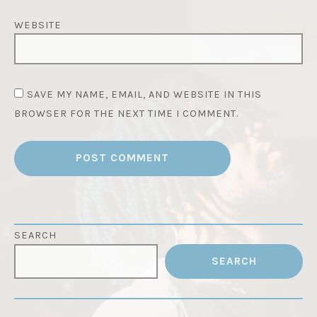
WEBSITE
SAVE MY NAME, EMAIL, AND WEBSITE IN THIS
BROWSER FOR THE NEXT TIME I COMMENT.
SEARCH
SEARCH