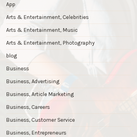
App
Arts & Entertainment, Celebrities
Arts & Entertainment, Music
Arts & Entertainment, Photography
blog
Business
Business, Advertising
Business, Article Marketing
Business, Careers
Business, Customer Service
Business, Entrepreneurs