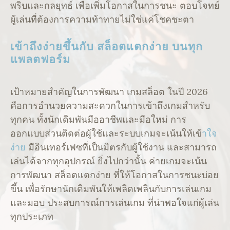
พริบและกลยุทธ์ เพื่อเพิ่มโอกาสในการชนะ ตอบโจทย์
ผู้เล่นที่ต้องการความท้าทายไม่ใช่แค่โชคชะตา
เข้าถึงง่ายขึ้นกับ สล็อตแตกง่าย บนทุก
แพลตฟอร์ม
เป้าหมายสำคัญในการพัฒนา เกมสล็อต ในปี 2026
คือการอำนวยความสะดวกในการเข้าถึงเกมสำหรับ
ทุกคน ทั้งนักเดิมพันมืออาชีพและมือใหม่ การ
ออกแบบส่วนติดต่อผู้ใช้และระบบเกมจะเน้นให้เข
้าใจ
ง่าย
มีอินเทอร์เฟซที่เป็นมิตรกับผู้ใช้งาน และสามารถ
เล่นได้จากทุกอุปกรณ์ ยิ่งไปกว่านั้น ค่ายเกมจะเน้น
การพัฒนา สล็อตแตกง่าย ที่ให้โอกาสในการชนะบ่อย
ขึ้น เพื่อรักษานักเดิมพันให้เพลิดเพลินกับการเล่นเกม
และมอบ ประสบการณ์การเล่นเกม ที่น่าพอใจแก่ผู้เล่น
ทุกประเภท