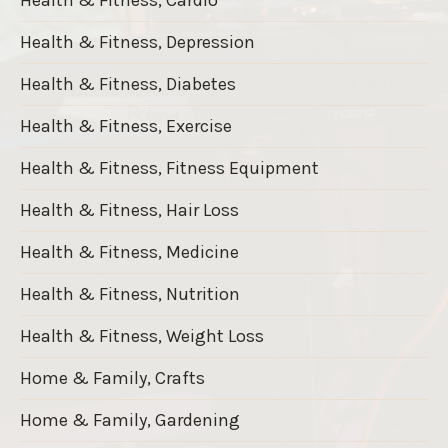
Health & Fitness, Depression
Health & Fitness, Diabetes
Health & Fitness, Exercise
Health & Fitness, Fitness Equipment
Health & Fitness, Hair Loss
Health & Fitness, Medicine
Health & Fitness, Nutrition
Health & Fitness, Weight Loss
Home & Family, Crafts
Home & Family, Gardening