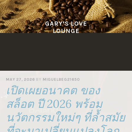
Skip
to
content
GARY’S LOVE
LOUNGE
MAY 27, 2026
BY
MIGUELBEG21650
เปิดเผยอนาคต ของ
สล็อต ปี 2026 พร้อม
นวัตกรรมใหม่ๆ ที่ล้ำสมัย
ที่จะมาเปลี่ยนแปลงโลก