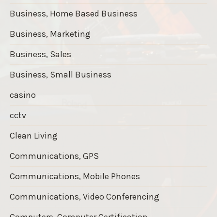
Business, Home Based Business
Business, Marketing
Business, Sales
Business, Small Business
casino
cctv
Clean Living
Communications, GPS
Communications, Mobile Phones
Communications, Video Conferencing
Computers, Computer Certification