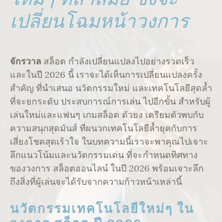
เปลี่ยนโฉมหน้าวงการ
จักรวาล
สล็อต กำลังเปลี่ยนแปลงไปอย่างรวดเร็ว
และในปี 2026 นี้ เราจะได้เห็นการเปลี่ยนแปลงครั้ง
สำคัญ ที่นำเสนอ นวัตกรรมใหม่ และเทคโนโลยีสุดล้ำ
ที่จะยกระดับ ประสบการณ์การเล่น ไปอีกขั้น สำหรับผู้
เล่นใหม่และแฟนๆ เกมสล็อต ตัวยง เตรียมตัวพบกับ
ความสนุกสุดมันส์ ที่ผนวกเทคโนโลยีล้ำยุคกับการ
เสี่ยงโชคสุดเร้าใจ ในบทความนี้เราจะพาคุณไปเจาะ
ลึกแนวโน้มและนวัตกรรมเด่น ที่จะกำหนดทิศทาง
ของวงการ สล็อตออนไลน์ ในปี 2026 พร้อมเจาะลึก
ถึงสิ่งที่ผู้เล่นจะได้รับจากความก้าวหน้าเหล่านี้
นวัตกรรมเทคโนโลยีใหม่ๆ ใน