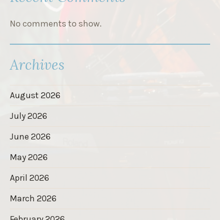
No comments to show.
Archives
August 2026
July 2026
June 2026
May 2026
April 2026
March 2026
February 2026