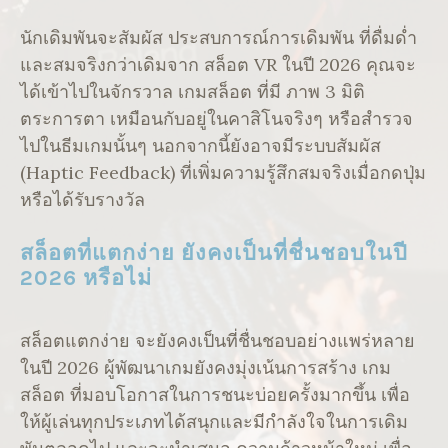
นักเดิมพันจะสัมผัส ประสบการณ์การเดิมพัน ที่ดื่มด่ำ
และสมจริงกว่าเดิมจาก สล็อต VR ในปี 2026 คุณจะ
ได้เข้าไปในจักรวาล เกมสล็อต ที่มี ภาพ 3 มิติ
ตระการตา เหมือนกับอยู่ในคาสิโนจริงๆ หรือสำรวจ
ไปในธีมเกมนั้นๆ นอกจากนี้ยังอาจมีระบบสัมผัส
(Haptic Feedback) ที่เพิ่มความรู้สึกสมจริงเมื่อกดปุ่ม
หรือได้รับรางวัล
สล็อตที่แตกง่าย ยังคงเป็นที่ชื่นชอบในปี
2026 หรือไม่
สล็อตแตกง่าย จะยังคงเป็นที่ชื่นชอบอย่างแพร่หลาย
ในปี 2026 ผู้พัฒนาเกมยังคงมุ่งเน้นการสร้าง เกม
สล็อต ที่มอบโอกาสในการชนะบ่อยครั้งมากขึ้น เพื่อ
ให้ผู้เล่นทุกประเภทได้สนุกและมีกำลังใจในการเดิม