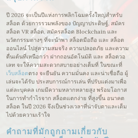
ปี 2026 จะเป็นปีแห่งการพลิกโฉมครั้งใหญ่สำหรับ
สล็อต ด้วยการรวมพลังของ ปัญญาประดิษฐ์, สมัคร
สล็อต VR สล็อต, สมัครสล็อต Blockchain และ
นวัตกรรมต่างๆ ที่จะนำพา สล็อตมือถือ และ สล็อต
ออนไลน์ ไปสู่ความสมจริง ความปลอดภัย และความ
ตื่นเต้นที่เหนือกว่า ฝากถอนอัตโนมัติ และ สล็อตวอ
เลท จะให้ความสะดวกสบายอย่างเต็มที่ ในขณะที่
เว็บสล็อต
ตรง จะยืนยัน ความมั่นคง และน่าเชื่อถือ ผู้
เล่นจะได้รับ ประสบการณ์การเล่น ที่ปรับแต่งมาเพื่อ
แต่ละบุคคล เกมมีความหลากหลายสูง พร้อมโอกาส
ในการทำกำไรจาก สล็อตแตกง่าย ที่สูงขึ้น อนาคต
สล็อต ในปี 2026 จึงเป็นช่วงเวลาที่น่าจับตาและเต็ม
ไปด้วยความเร้าใจ
คำถามที่มักถูกถามเกี่ยวกับ