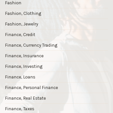
Fashion
Fashion, Clothing
Fashion, Jewelry
Finance, Credit
Finance, Currency Trading
Finance, Insurance
Finance, Investing
Finance, Loans
Finance, Personal Finance
Finance, Real Estate
Finance, Taxes