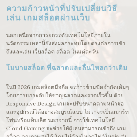
ความก้าวหน้าที่ปรับเปลี่ยนวิธี
เล่น เกมสล็อตผ่านเว็บ
นอกเหนือจากการยกระดับเทคโนโลยีภายใน
นวัตกรรมเหล่านี้ยังส่งผลกระทบโดยตรงต่อการเข้า
ถึงและเล่น เว็บสล็อต สล็อต ในแต่ละวัน
โมบายสล็อต ที่ฉลาดและลื่นไหลกว่าเดิม
ในปี 2026 เกมสล็อตมือถือ จะก้าวข้ามขีดจำกัดเดิมๆ
โดยการยกระดับให้ชาญฉลาดและรวดเร็วขึ้น ด้วย
Responsive Design เกมจะปรับขนาดตามหน้าจอ
และอุปกรณ์ได้อย่างสมบูรณ์แบบ ไม่ว่าจะเป็นสมาร์ท
โฟนหรือแท็บเล็ต นอกจากนี้ การใช้เทคโนโลยี
Cloud Gaming จะช่วยให้ผู้เล่นสามารถเข้าถึง เกม
สล็อต คุณภาพสูงได้ โดยไม่ต้องโหลดไฟล์ใหญ่ๆ ส่ง