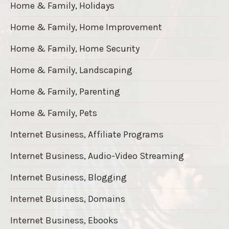
Home & Family, Holidays
Home & Family, Home Improvement
Home & Family, Home Security
Home & Family, Landscaping
Home & Family, Parenting
Home & Family, Pets
Internet Business, Affiliate Programs
Internet Business, Audio-Video Streaming
Internet Business, Blogging
Internet Business, Domains
Internet Business, Ebooks