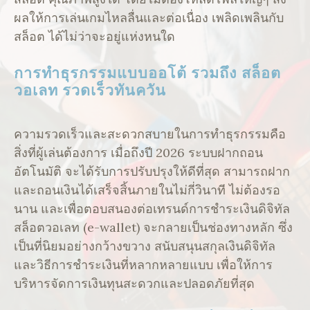
ผลให้การเล่นเกมไหลลื่นและต่อเนื่อง เพลิดเพลินกับ
สล็อต ได้ไม่ว่าจะอยู่แห่งหนใด
การทำธุรกรรมแบบออโต้ รวมถึง สล็อต
วอเลท รวดเร็วทันควัน
ความรวดเร็วและสะดวกสบายในการทำธุรกรรมคือ
สิ่งที่ผู้เล่นต้องการ เมื่อถึงปี 2026 ระบบฝากถอน
อัตโนมัติ จะได้รับการปรับปรุงให้ดีที่สุด สามารถฝาก
และถอนเงินได้เสร็จสิ้นภายในไม่กี่วินาที ไม่ต้องรอ
นาน และเพื่อตอบสนองต่อเทรนด์การชำระเงินดิจิทัล
สล็อตวอเลท (e-wallet) จะกลายเป็นช่องทางหลัก ซึ่ง
เป็นที่นิยมอย่างกว้างขวาง สนับสนุนสกุลเงินดิจิทัล
และวิธีการชำระเงินที่หลากหลายแบบ เพื่อให้การ
บริหารจัดการเงินทุนสะดวกและปลอดภัยที่สุด