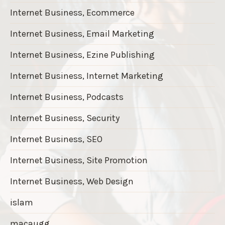
Internet Business, Ecommerce
Internet Business, Email Marketing
Internet Business, Ezine Publishing
Internet Business, Internet Marketing
Internet Business, Podcasts
Internet Business, Security
Internet Business, SEO
Internet Business, Site Promotion
Internet Business, Web Design
islam
macaugg