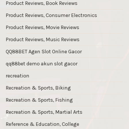
Product Reviews, Book Reviews
Product Reviews, Consumer Electronics
Product Reviews, Movie Reviews
Product Reviews, Music Reviews
QQ88BET Agen Slot Online Gacor
qq88bet demo akun slot gacor
recreation
Recreation & Sports, Biking
Recreation & Sports, Fishing
Recreation & Sports, Martial Arts
Reference & Education, College