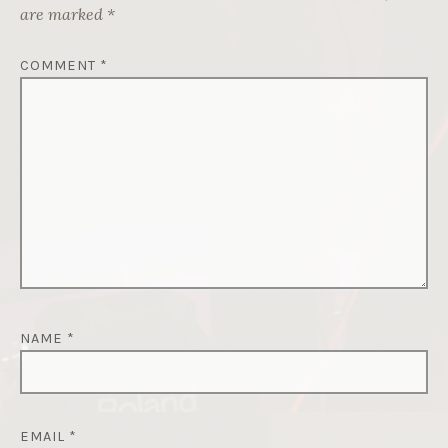
are marked
*
COMMENT
*
NAME
*
EMAIL
*