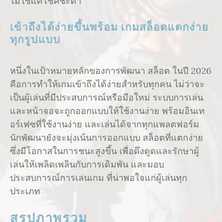
ไม่ใช่แค่โชคชะตา
เข้าถึงได้ง่ายขึ้นพร้อม เกมสล็อตแตกง่าย
ทุกรูปแบบ
หนึ่งในเป้าหมายหลักของการพัฒนา สล็อต ในปี 2026
คือการทำให้เกมเข้าถึงได้ง่ายสำหรับทุกคน ไม่ว่าจะ
เป็นผู้เล่นที่มีประสบการณ์หรือมือใหม่ ระบบการเล่น
และหน้าจอจะถูกออกแบบให้ใช้งานง่าย พร้อมอินเท
อร์เฟซที่ใช้งานง่าย และเล่นได้จากทุกแพลตฟอร์ม
นักพัฒนายังจะมุ่งเน้นการออกแบบ สล็อตที่แตกง่าย
ซึ่งมีโอกาสในการชนะสูงขึ้น เพื่อดึงดูดและรักษาผู้
เล่นให้เพลิดเพลินกับการเดิมพัน และมอบ
ประสบการณ์การเล่นเกม ที่น่าพอใจแก่ผู้เล่นทุก
ประเภท
สรุปภาพรวม