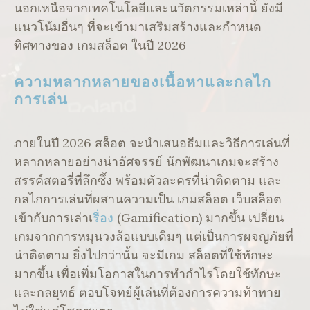
นอกเหนือจากเทคโนโลยีและนวัตกรรมเหล่านี้ ยังมี
แนวโน้มอื่นๆ ที่จะเข้ามาเสริมสร้างและกำหนด
ทิศทางของ เกมสล็อต ในปี 2026
ความหลากหลายของเนื้อหาและกลไก
การเล่น
ภายในปี 2026 สล็อต จะนำเสนอธีมและวิธีการเล่นที่
หลากหลายอย่างน่าอัศจรรย์ นักพัฒนาเกมจะสร้าง
สรรค์สตอรี่ที่ลึกซึ้ง พร้อมตัวละครที่น่าติดตาม และ
กลไกการเล่นที่ผสานความเป็น เกมสล็อต เว็บสล็อต
เข้ากับการเล่าเ
รื่อง
(Gamification) มากขึ้น เปลี่ยน
เกมจากการหมุนวงล้อแบบเดิมๆ แต่เป็นการผจญภัยที่
น่าติดตาม ยิ่งไปกว่านั้น จะมีเกม สล็อตที่ใช้ทักษะ
มากขึ้น เพื่อเพิ่มโอกาสในการทำกำไรโดยใช้ทักษะ
และกลยุทธ์ ตอบโจทย์ผู้เล่นที่ต้องการความท้าทาย