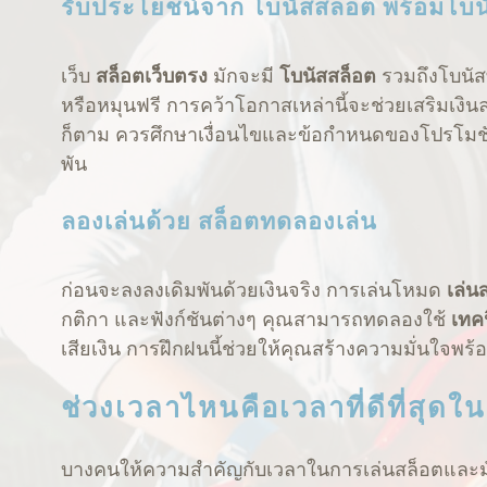
รับประโยชน์จาก โบนัสสล็อต พร้อมโบน
เว็บ
สล็อตเว็บตรง
มักจะมี
โบนัสสล็อต
รวมถึงโบนัสท
หรือหมุนฟรี การคว้าโอกาสเหล่านี้จะช่วยเสริมเงิน
ก็ตาม ควรศึกษาเงื่อนไขและข้อกำหนดของโปรโมชั
พัน
ลองเล่นด้วย
สล็อตทดลองเล่น
ก่อนจะลงลงเดิมพันด้วยเงินจริง การเล่นโหมด
เล่น
กติกา และฟังก์ชันต่างๆ คุณสามารถทดลองใช้
เทค
เสียเงิน การฝึกฝนนี้ช่วยให้คุณสร้างความมั่นใจพร
ช่วงเวลาไหนคือเวลาที่ดีที่สุดใน
บางคนให้ความสำคัญกับเวลาในการเล่นสล็อตและม