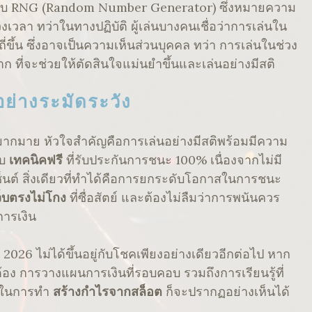
บบ RNG (Random Number Generator) ซึ่งหมายความ
งเวลา ทว่าในทางปฏิบัติ ผู้เล่นบางคนเชื่อว่าการเล่นใน
ถี่ขึ้น ซึ่งอาจเป็นความเห็นส่วนบุคคล ทว่า การเล่นในช่วง
าก ที่จะช่วยให้ตัดสินใจแม่นยำขึ้นและเล่นอย่างมีสติ
ย่างระมัดระวัง
ากมาย หัวใจสำคัญคือการเล่นอย่างมีสติพร้อมมีความ
ับ
เทคนิคฟรี
ที่รับประกันการชนะ 100% เนื่องจากไม่มี
ซ็นต์ สิ่งเดียวที่ทำได้คือการยกระดับโอกาสในการชนะ
ว็บตรงไม่โกง
ที่ซื่อสัตย์ และต้องไม่ลืมว่าการพนันควร
ารเงิน
2026 ไม่ได้ขึ้นอยู่กับโชคเพียงอย่างเดียวอีกต่อไป หาก
ูกต้อง การวางแผนการเงินที่รอบคอบ รวมถึงการเรียนรู้ที่
กาสในการทำ
สร้างกำไรจากสล็อต
ก็จะปรากฏอย่างเห็นได้