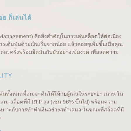
้อย
ก็เล่นได้
 Management) คือสิ่งสำคัญในการเล่นสล็อตให้ต่อเนื่อง
ดิมพันด้วยเงินเริ่มจากน้อย แล้วค่อยๆเพิ่มขึ้นเมื่อคุณ
่ละครั้งพร้อมยึดมั่นกับมันอย่างเข้มงวด เพื่อลดความ
ILITY
พันทั้งหมดที่เกมจะคืนให้ให้กับผู้เล่นในระยะยาวนาน ใน
กม สล็อตที่มี RTP สูง (เช่น 96% ขึ้นไป) พร้อมความ
เหมาะกับการทำทำเงินอย่างสม่ำเสมอ ในขณะที่สล็อตที่มี
า