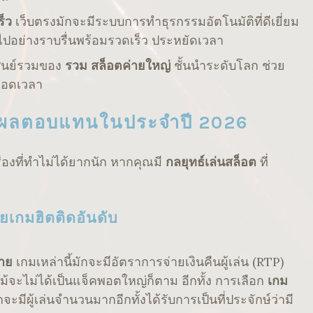
ร็ว
เว็บตรงมักจะมีระบบการทำธุรกรรมอัตโนมัติที่ดีเยี่ยม
ไปอย่างราบรื่นพร้อมรวดเร็ว ประหยัดเวลา
ศูนย์รวมของ
รวม สล็อตค่ายใหญ่
ชั้นนำระดับโลก ช่วย
ลอดเวลา
้างผลตอบแทนในประจำปี 2026
่องที่ทำไม่ได้ยากนัก หากคุณมี
กลยุทธ์เล่นสล็อต
ที่
ยเกมฮิตติดอันดับ
าย
เกมเหล่านี้มักจะมีอัตราการจ่ายเงินคืนผู้เล่น (RTP)
้จะไม่ได้เป็นแจ็คพอตใหญ่ก็ตาม อีกทั้ง การเลือก
เกม
มักจะมีผู้เล่นจำนวนมากอีกทั้งได้รับการเป็นที่ประจักษ์ว่ามี