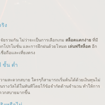
จริง
จัยรวมกัน ไม่ว่าจะเป็นการเลือกเกม
สล็อตแตกง่าย
ที่มี
ากโปรโมชั่น และการฝึกฝนด้วยโหมด
เล่นฟรีสล็อต
อีก
ชื่อถือและเที่ยงตรง
ขั้น ต่ำ
วามสะดวกสบาย ใครๆก็สามารถเริ่มต้นได้ด้วยเงินทุนไม่
เงินรางวัลได้ในทันทีโดยไร้ข้อจำกัดด้านจำนวน ทำให้การ
ะดวกสบายมากขึ้น
ิงหรือไม่