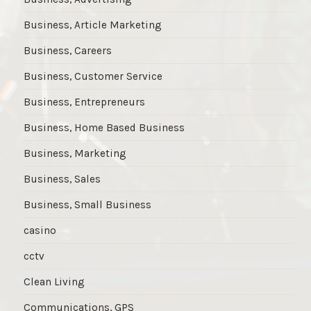
Business, Article Marketing
Business, Careers
Business, Customer Service
Business, Entrepreneurs
Business, Home Based Business
Business, Marketing
Business, Sales
Business, Small Business
casino
cctv
Clean Living
Communications, GPS