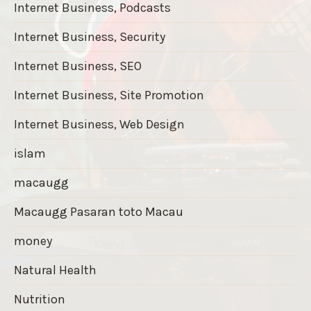
Internet Business, Podcasts
Internet Business, Security
Internet Business, SEO
Internet Business, Site Promotion
Internet Business, Web Design
islam
macaugg
Macaugg Pasaran toto Macau
money
Natural Health
Nutrition