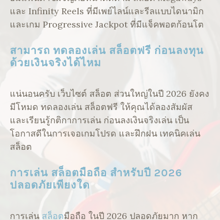
และ Infinity Reels ที่มีเพย์ไลน์และรีลแบบไดนามิก
และเกม Progressive Jackpot ที่มีแจ็คพอตก้อนโต
สามารถ ทดลองเล่น สล็อตฟรี ก่อนลงทุน
ด้วยเงินจริงได้ไหม
แน่นอนครับ เว็บไซต์ สล็อต ส่วนใหญ่ในปี 2026 ยังคง
มีโหมด ทดลองเล่น สล็อตฟรี ให้คุณได้ลองสัมผัส
และเรียนรู้กติกาการเล่น ก่อนลงเงินจริงเล่น เป็น
โอกาสดีในการเจอเกมโปรด และฝึกฝน เทคนิคเล่น
สล็อต
การเล่น สล็อตมือถือ สำหรับปี 2026
ปลอดภัยเพียงใด
การเล่น
สล็อต
มือถือ ในปี 2026 ปลอดภัยมาก หาก