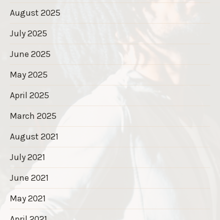
August 2025
July 2025
June 2025
May 2025
April 2025
March 2025
August 2021
July 2021
June 2021
May 2021
April 2021