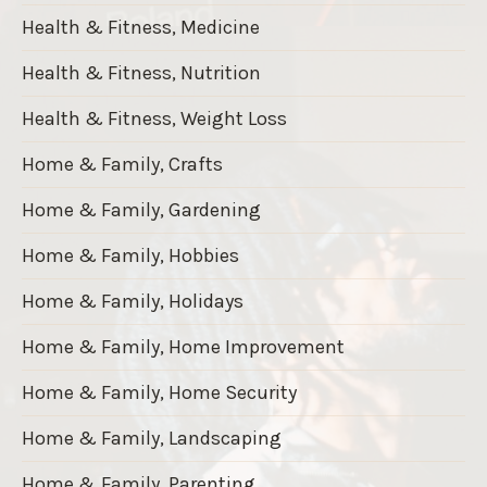
Health & Fitness, Medicine
Health & Fitness, Nutrition
Health & Fitness, Weight Loss
Home & Family, Crafts
Home & Family, Gardening
Home & Family, Hobbies
Home & Family, Holidays
Home & Family, Home Improvement
Home & Family, Home Security
Home & Family, Landscaping
Home & Family, Parenting