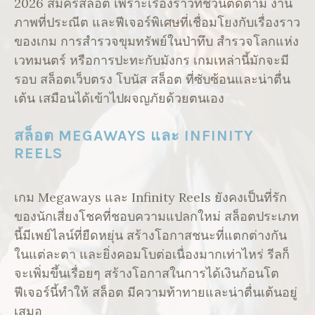
2026 สมัครสล็อต เพราะเรื่องราวที่ชวนติดตาม งาน
ภาพที่ประณีต และฟีเจอร์พิเศษที่เชื่อมโยงกับเรื่องราว
ของเกม การสำรวจขุมทรัพย์ในป่าทึบ สำรวจโลกแห่ง
เวทมนตร์ หรือการปะทะกับมังกร เกมเหล่านี้มักจะมี
รอบ สล็อตเว็บตรง โบนัส สล็อต ที่ซับซ้อนและน่าตื่น
เต้น เสมือนได้เข้าไปผจญภัยด้วยตนเอง
สล็อต MEGAWAYS และ INFINITY
REELS
เกม Megaways และ Infinity Reels ยังคงเป็นที่รัก
ของนักเสี่ยงโชคที่ชอบความแปลกใหม่ สล็อตประเภท
นี้มีเพย์ไลน์ที่ยืดหยุ่น สร้างโอกาสชนะที่แตกต่างกัน
ในแต่ละตา และยิ่งคอมโบต่อเนื่องมากเท่าไหร่ รีลก็
จะเพิ่มขึ้นเรื่อยๆ สร้างโอกาสในการได้เงินก้อนโต
ฟีเจอร์นี้ทำให้ สล็อต มีความท้าทายและน่าตื่นเต้นอยู่
เสมอ