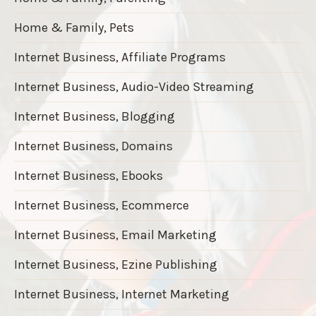
Home & Family, Pets
Internet Business, Affiliate Programs
Internet Business, Audio-Video Streaming
Internet Business, Blogging
Internet Business, Domains
Internet Business, Ebooks
Internet Business, Ecommerce
Internet Business, Email Marketing
Internet Business, Ezine Publishing
Internet Business, Internet Marketing