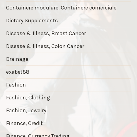
Containere modulare, Containere comerciale
Dietary Supplements
Disease & Illness, Breast Cancer
Disease & Illness, Colon Cancer
Drainage
exabet88
Fashion
Fashion, Clothing
Fashion, Jewelry
Finance, Credit
Finance, Currency Trading