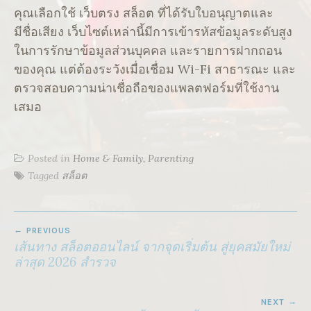
คุณเลือกใช้ เว็บตรง สล็อต ที่ได้รับใบอนุญาตและ
มีชื่อเสียง เว็บไซต์เหล่านี้มีการเข้ารหัสข้อมูลระดับสูง
ในการรักษาข้อมูลส่วนบุคคล และรายการฝากถอน
ของคุณ แต่ต้องระวังเมื่อเชื่อม Wi-Fi สาธารณะ และ
ตรวจสอบความน่าเชื่อถือของแพลตฟอร์มที่ใช้งาน
เสมอ
Posted in
Home & Family, Parenting
Tagged
สล็อต
POST
PREVIOUS
NAVIGATION
เส้นทาง สล็อตออนไลน์ จากจุดเริ่มต้น สู่ยุคสมัยใหม่
ล่าสุด 2026 สำรวจ
NEXT