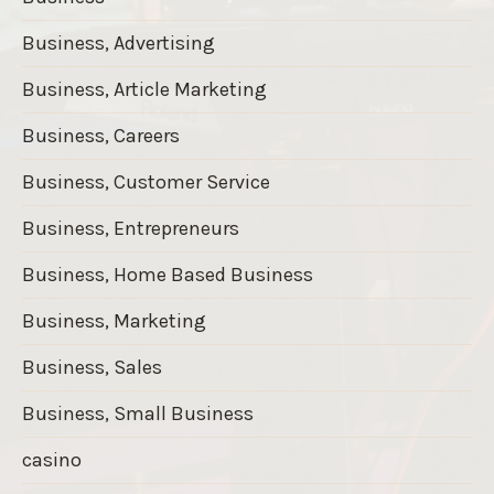
Business, Advertising
Business, Article Marketing
Business, Careers
Business, Customer Service
Business, Entrepreneurs
Business, Home Based Business
Business, Marketing
Business, Sales
Business, Small Business
casino