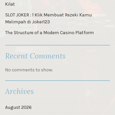
Kilat
SLOT JOKER : 1 Klik Membuat Rezeki Kamu
Melimpah di Joker123
The Structure of a Modern Casino Platform
Recent Comments
No comments to show.
Archives
August 2026