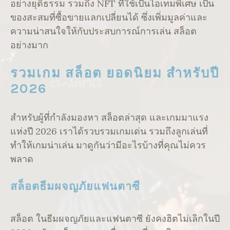
อย่างยุติธรรม รวมถึง NFT ที่ใช้เป็นไอเทมพิเศษ เป็น
ของสะสมที่ซื้อขายแลกเปลี่ยนได้ ซึ่งเพิ่มมูลค่าและ
ความน่าสนใจให้กับประสบการณ์การเล่น สล็อต
อย่างมาก
รวมเกม สล็อต ยอดนิยม สำหรับปี
2026
สำหรับผู้ที่กำลังมองหา สล็อตล่าสุด และเกมมาแรง
แห่งปี 2026 เราได้รวบรวมเกมเด่น รวมถึงลูกเล่นที่
ทำให้เกมน่าเล่น มาดูกันว่ามีอะไรบ้างที่คุณไม่ควร
พลาด
สล็อตธีมผจญภัยแฟนตาซี
สล็อต ในธีมผจญภัยและแฟนตาซี ยังคงฮิตไม่เลิกในปี