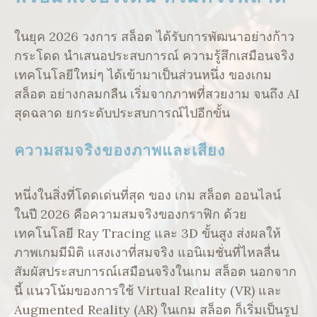
ในยุค 2026 วงการ สล็อต ได้รับการพัฒนาอย่างก้าว
กระโดด นำเสนอประสบการณ์ ความรู้สึกเสมือนจริง
เทคโนโลยีใหม่ๆ ได้เข้ามาเป็นส่วนหนึ่ง ของเกม
สล็อต อย่างกลมกลืน เริ่มจากภาพที่สวยงาม จนถึง AI
สุดฉลาด ยกระดับประสบการณ์ไปอีกขั้น
ความสมจริงของภาพและเสียง
หนึ่งในสิ่งที่โดดเด่นที่สุด ของ เกม สล็อต ออนไลน์
ในปี 2026 คือความสมจริงของกราฟิก ด้วย
เทคโนโลยี Ray Tracing และ 3D ขั้นสูง ส่งผลให้
ภาพเกมมีมิติ แสงเงาที่สมจริง แอนิเมชั่นที่ไหลลื่น
สัมผัสประสบการณ์เสมือนจริงในเกม สล็อต นอกจาก
นี้ แนวโน้มของการใช้ Virtual Reality (VR) และ
Augmented Reality (AR) ในเกม สล็อต ก็เริ่มเป็นรูป