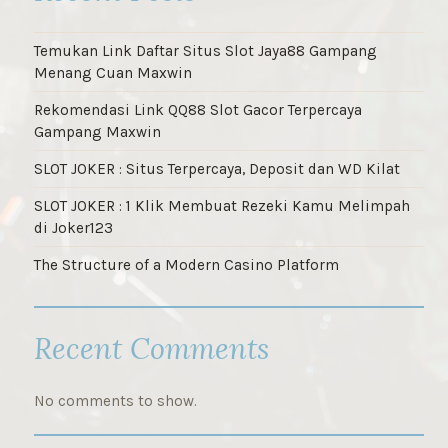
Temukan Link Daftar Situs Slot Jaya88 Gampang
Menang Cuan Maxwin
Rekomendasi Link QQ88 Slot Gacor Terpercaya
Gampang Maxwin
SLOT JOKER : Situs Terpercaya, Deposit dan WD Kilat
SLOT JOKER : 1 Klik Membuat Rezeki Kamu Melimpah
di Joker123
The Structure of a Modern Casino Platform
Recent Comments
No comments to show.