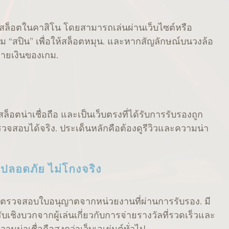
ู้สล็อตในคาสิโน โดยสามารถเล่นผ่านเว็บไซต์หรือ
่ม “สปิน” เพื่อให้สล็อตหมุน. และหากสัญลักษณ์บนวงล้อ
่ายเงินของเกม.
สล็อตน่าเชื่อถือ และเป็นเว็บตรงที่ได้รับการรับรองถูก
รวจสอบได้จริง. ประเด็นหลักคือต้องดูรีวิวและความน่า
ปลอดภัย ไม่โกงจริง
รตรวจสอบใบอนุญาตจากหน่วยงานที่ผ่านการรับรอง. มี
บเชิงบวกจากผู้เล่นเกี่ยวกับการจ่ายรางวัลที่รวดเร็วและ
ามน่าเชื่อถือสูงกว่าเว็บเอเย่นต์ทั่วไป.