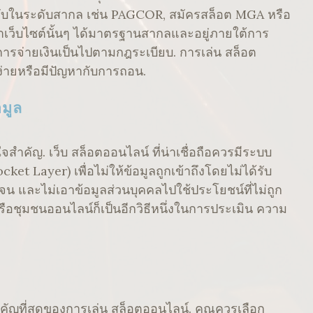
ับในระดับสากล เช่น PAGCOR, สมัครสล็อต MGA หรือ
าเว็บไซต์นั้นๆ ได้มาตรฐานสากลและอยู่ภายใต้การ
ารจ่ายเงินเป็นไปตามกฎระเบียบ. การเล่น สล็อต
งง่ายหรือมีปัญหากับการถอน.
มูล
สำคัญ. เว็บ สล็อตออนไลน์ ที่น่าเชื่อถือควรมีระบบ
et Layer) เพื่อไม่ให้ข้อมูลถูกเข้าถึงโดยไม่ได้รับ
เจน และไม่เอาข้อมูลส่วนบุคคลไปใช้ประโยชน์ที่ไม่ถูก
หรือชุมชนออนไลน์ก็เป็นอีกวิธีหนึ่งในการประเมิน ความ
ัญที่สุดของการเล่น สล็อตออนไลน์. คุณควรเลือก