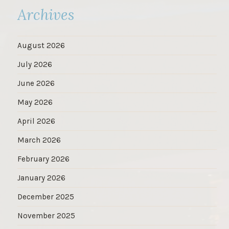
Archives
August 2026
July 2026
June 2026
May 2026
April 2026
March 2026
February 2026
January 2026
December 2025
November 2025