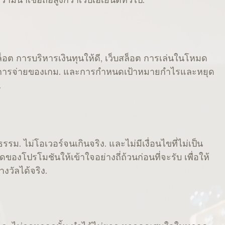
สล็อต การบริหารเงินทุนให้ดี, เว็บสล็อต การเล่นในโหมด
วะการจ่ายของเกม. และการกำหนดเป้าหมายกำไรและหยุด
.
ิธรรม. ไม่โอเวอร์จนเกินจริง. และไม่มีเงื่อนไขที่ไม่เป็น
ปรโมชันให้เข้าใจอย่างถี่ถ้วนก่อนที่จะรับ เพื่อให้
วัลได้จริง.