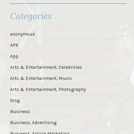
Categories
anonymous
APK
App
Arts & Entertainment, Celebrities
Arts & Entertainment, Music
Arts & Entertainment, Photography
blog
Business
Business, Advertising
Business, Article Marketing