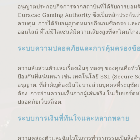
อนุญาตประกอบกิจการจากสถาบันที่ได้รับการยอมร
Curacao Gaming Authority ซึ่งเป็นหลักประกันว่
ควบคุม. การได้รับอนุญาตหมายถึงเกมซื่อตรง และก
ออนไลน์ ที่ไม่มีไลเซนส์มีความเสี่ยงสูงที่จะโดนโก
ระบบความปลอดภัยและการคุ้มครองข้อ
ความลับส่วนตัวและเรื่องเงินๆ ทองๆ ของคุณคือหัวใจ
ป้องกันที่แน่นหนา เช่น เทคโนโลยี SSL (Secure Sock
อนุญาต. ที่สำคัญต้องมีนโยบายส่วนบุคคลที่ระบุชัด
ต้อง. การอ่านความเห็นจากผู้เล่นจริง ในเว็บบอร์ด
ปลอดภัยเว็บสล็อต.
ระบบการเงินที่ทันใจและหลากหลาย
ความคล่องตัวและฉับไวในการทำธุรกรรมเป็นสิ่งสำค