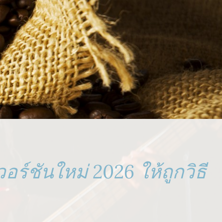
ร์ชันใหม่ 2026 ให้ถูกวิธี