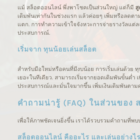
แม้ สล็อตออนไลน์ พึ่งพาโชคเป็นส่วนใหญ่ แต่ก็มี
ส
เดิมพันเท่ากันในช่วงแรก แล้วค่อยๆ เพิ่มหรือลดตา
แตก. การทำความเข้าใจจังหวะการจ่ายรางวัลแต่ละ
ประสบการณ์.
เริ่มจาก ทุนน้อยเล่นสล็อต
สำหรับมือใหม่หรือคนที่มีงบน้อย การเริ่มเล่นด้วย ทุ
เยอะในทีเดียว. สามารถเริ่มจากยอดเดิมพันขั้นต่ำ เพื
ประสบการณ์และมั่นใจมากขึ้น เพิ่มเงินเดิมพันต
คำถามน่ารู้ (FAQ) ในส่วนของ 
เพื่อให้ภาพชัดเจนยิ่งขึ้น เราได้รวบรวมคำถามที่พบ
สล็อตออนไลน์ คืออะไร และเล่นอย่างไ