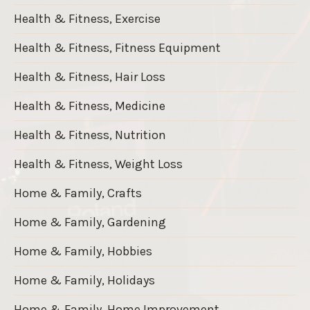
Health & Fitness, Exercise
Health & Fitness, Fitness Equipment
Health & Fitness, Hair Loss
Health & Fitness, Medicine
Health & Fitness, Nutrition
Health & Fitness, Weight Loss
Home & Family, Crafts
Home & Family, Gardening
Home & Family, Hobbies
Home & Family, Holidays
Home & Family, Home Improvement