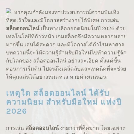
หากคุณกำลังมองหาประสบการณ์ความบันเทิง
ที่สุดเร้าใจและมีโอกาสสร้างรายได้พิเศษ การเล่น
สล็อตออนไลน์
เป็นทางเลือกยอดนิยมในปี 2026 ด้วย
เทคโนโลยีที่ก้าวหน้า เกมสล็อตจึงมีความหลากหลาย
มากขึ้น เล่นได้สะดวก และมีโอกาสได้กำไรมหาศาล
บทความนี้จะให้ความรู้สำหรับมือใหม่ไปทำความรู้จัก
กับโลกของ สล็อตออนไลน์ อย่างละเอียด ตั้งแต่ขั้น
ตอนการเริ่มต้น ไปจนถึงเคล็ดลับและเทคนิคที่จะช่วย
ให้คุณเล่นได้อย่างหมดห่วง หายห่วงแน่นอน
เหตุใด สล็อตออนไลน์ ได้รับ
ความนิยม สำหรับมือใหม่ แห่งปี
2026
การเล่น
สล็อตออนไลน์
ง่ายกว่าที่คิดมาก โดยเฉพาะ