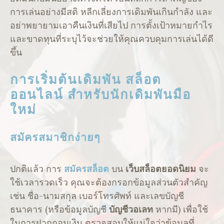
การเล่นอย่างมีสติ หลีกเลี่ยงการเดิมพันเกินกำลัง และ
อย่าพยายามเอาคืนเงินที่เสียไป การตั้งเป้าหมายกำไร
และขาดทุนที่ระบุไว้จะช่วยให้คุณควบคุมการเล่นได้ดี
ขึ้น
การเริ่มต้นเดิมพัน สล็อต
ออนไลน์ สำหรับนักเดิมพันมือ
ใหม่
สมัครสมาชิกง่ายๆ
ปกติแล้ว การ
สมัครสล็อต
บน
เว็บสล็อตยอดนิยม
จะ
ใช้เวลารวดเร็ว คุณจะต้องกรอกข้อมูลส่วนตัวสำคัญ
เช่น ชื่อ-นามสกุล เบอร์โทรศัพท์ และเลขบัญชี
ธนาคาร (หรือข้อมูลบัญชี
บัญชีวอเลท
หากมี) เพื่อใช้
ในการฝากถอนเงิน ตรวจสอบให้แน่ใจว่าข้อมูลที่