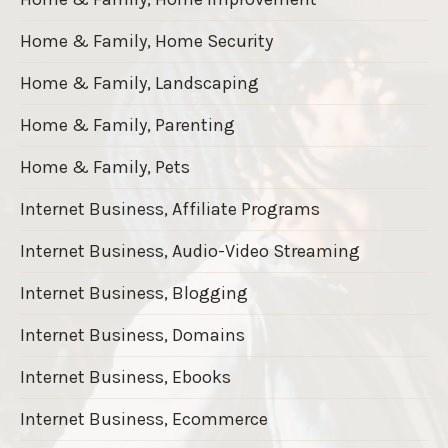
Home & Family, Home Security
Home & Family, Landscaping
Home & Family, Parenting
Home & Family, Pets
Internet Business, Affiliate Programs
Internet Business, Audio-Video Streaming
Internet Business, Blogging
Internet Business, Domains
Internet Business, Ebooks
Internet Business, Ecommerce