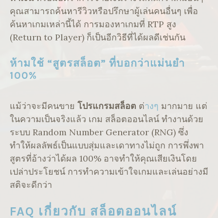
คุณสามารถค้นหารีวิวหรือปรึกษาผู้เล่นคนอื่นๆ เพื่อ
ค้นหาเกมเหล่านี้ได้ การมองหาเกมที่ RTP สูง
(Return to Player) ก็เป็นอีกวิธีที่ได้ผลดีเช่นกัน
ห้ามใช้ “สูตรสล็อต” ที่บอกว่าแม่นยำ
100%
แม้ว่าจะมีคนขาย
โปรแกรมสล็อต
ต
่างๆ
มากมาย แต่
ในความเป็นจริงแล้ว เกม สล็อตออนไลน์ ทำงานด้วย
ระบบ Random Number Generator (RNG) ซึ่ง
ทำให้ผลลัพธ์เป็นแบบสุ่มและเดาทางไม่ถูก การพึ่งพา
สูตรที่อ้างว่าได้ผล 100% อาจทำให้คุณเสียเงินโดย
เปล่าประโยชน์ การทำความเข้าใจเกมและเล่นอย่างมี
สติจะดีกว่า
FAQ เกี่ยวกับ สล็อตออนไลน์