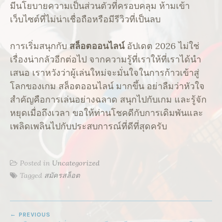
มีนโยบายความเป็นส่วนตัวที่ครอบคลุม ห้ามเข้า
เว็บไซต์ที่ไม่น่าเชื่อถือหรือมีรีวิวที่เป็นลบ
การเริ่มสนุกกับ
สล็อตออนไลน์
อัปเดต 2026 ไม่ใช่
เรื่องน่ากลัวอีกต่อไป จากความรู้ที่เราให้ที่เราได้นำ
เสนอ เราหวังว่าผู้เล่นใหม่จะมั่นใจในการก้าวเข้าสู่
โลกของเกม สล็อตออนไลน์ มากขึ้น อย่าลืมว่าหัวใจ
สำคัญคือการเล่นอย่างฉลาด สนุกไปกับเกม และรู้จัก
หยุดเมื่อถึงเวลา ขอให้ท่านโชคดีกับการเดิมพันและ
เพลิดเพลินไปกับประสบการณ์ที่ดีที่สุดครับ
Posted in
Uncategorized
Tagged
สมัครสล็อต
POST
PREVIOUS