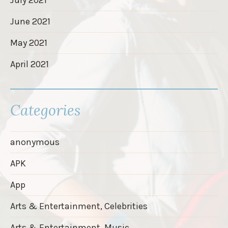
June 2021
May 2021
April 2021
Categories
anonymous
APK
App
Arts & Entertainment, Celebrities
Arts & Entertainment, Music