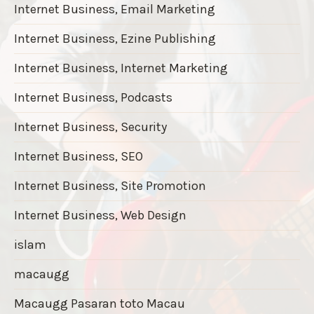
Internet Business, Email Marketing
Internet Business, Ezine Publishing
Internet Business, Internet Marketing
Internet Business, Podcasts
Internet Business, Security
Internet Business, SEO
Internet Business, Site Promotion
Internet Business, Web Design
islam
macaugg
Macaugg Pasaran toto Macau