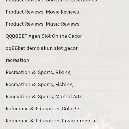
Product Reviews, Movie Reviews
Product Reviews, Music Reviews
QQ88BET Agen Slot Online Gacor
qq88bet demo akun slot gacor
recreation
Recreation & Sports, Biking
Recreation & Sports, Fishing
Recreation & Sports, Martial Arts
Reference & Education, College
Reference & Education, Environmental