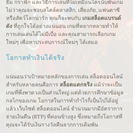
ธีม กราฟิก และวิธีการเล่นที่ไม่เหมือนใครนับพันเกม
ไม่ว่าคุณจะชอบสไตล์คลาสสิก, เสี่ยงภัย, แฟนตาซี
หรือสัตว์โลกน่ารัก คุณก็จะพบกับ
เกมสล็อตแบรนด์
ดัง
ที่ถูกใจได้อย่างแน่นอน เกมที่หลากหลายทำให้
การเล่นเล่นได้ไม่มีเบื่อ และคุณสามารถเลือกเกม
ใหม่ๆ เพื่อหาประสบการณ์ใหม่ๆ ได้เสมอ
โอกาสทำเงินได้จริง
แน่นอนว่าเป้าหมายหลักของการเล่น สล็อตออนไลน์
สำหรับหลายคนคือการ
สล็อตแตกจริง
แม้ว่าจะเป็น
เกมที่พึ่งพาดวงเป็นส่วนใหญ่ แต่ด้วยการศึกษาข้อมูล
กลไกของเกม โอกาสในการทำกำไรก็เป็นไปได้อยู่
แล้ว เว็บไซต์ สล็อตออนไลน์ จำนวนมากมีอัตราการ
จ่ายเงินคืน (RTP) ที่ค่อนข้างสูง ซึ่งหมายถึงโอกาสที่
คุณจะได้รับเงินรางวัลคืนจากการเดิมพัน