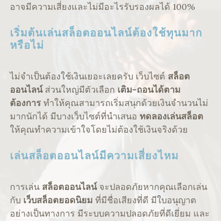
อาจมีความเสี่ยงและไม่มีอะไรรับรองผลได้ 100%
เริ่มต้นเล่นสล็อตออนไลน์ต้องใช้ทุนมาก
หรือไม่
ไม่จำเป็นต้องใช้เงินเยอะเลยครับ เว็บไซต์
สล็อต
ออนไลน์
ส่วนใหญ่มีตัวเลือก
เติม-ถอนได้ตาม
ต้องการ
ทำให้คุณสามารถเริ่มสนุกด้วยเงินจำนวนไม่
มากนักได้ มีบางเว็บไซต์ที่นำเสนอ
ทดลองเล่นสล็อต
ให้คุณทำความเข้าใจโดยไม่ต้องใช้เงินจริงด้วย
เล่นสล็อตออนไลน์มีความเสี่ยงไหม
การเล่น
สล็อตออนไลน์
จะปลอดภัยหากคุณเลือกเล่น
กับ
เว็บสล็อตยอดนิยม
ที่มีชื่อเสียงที่ดี มีใบอนุญาต
อย่างเป็นทางการ มีระบบความปลอดภัยที่ดีเยี่ยม และ