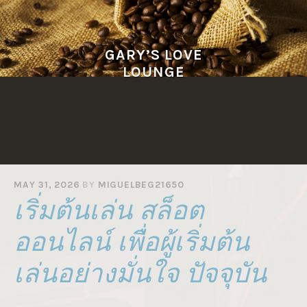
Skip
to
content
GARY’S LOVE
LOUNGE
MAY 31, 2026
BY
MIGUELBEG21650
เริ่มต้นเล่น สล็อต
ออนไลน์ เพื่อผู้เริ่มต้น
เล่นอย่างมั่นใจ ปัจจุบัน