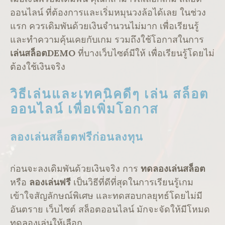
ออนไลน์ ที่ต้องการและเริ่มหมุนวงล้อได้เลย ในช่วง
แรก ควรเดิมพันด้วยเงินจำนวนไม่มาก เพื่อเรียนรู้
และทำความคุ้นเคยกับเกม รวมถึงใช้โอกาสในการ
เล่นสล็อตDEMO
ที่บางเว็บไซต์มีให้ เพื่อเรียนรู้โดยไม่
ต้องใช้เงินจริง
วิธีเล่นและเทคนิคดีๆ เล่น สล็อต
ออนไลน์ เพื่อเพิ่มโอกาส
ลองเล่นสล็อตฟรีก่อนลงทุน
ก่อนจะลงเดิมพันด้วยเงินจริง การ
ทดลองเล่นสล็อต
หรือ
ลองเล่นฟรี
เป็นวิธีที่ดีที่สุดในการเรียนรู้เกม
เข้าใจสัญลักษณ์พิเศษ และทดสอบกลยุทธ์โดยไม่มี
อันตราย เว็บไซต์ สล็อตออนไลน์ มักจะจัดให้มีโหมด
ทดลองเล่นให้เลือก