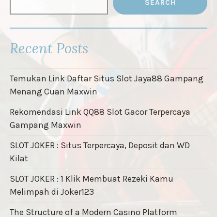
SEARCH
Recent Posts
Temukan Link Daftar Situs Slot Jaya88 Gampang
Menang Cuan Maxwin
Rekomendasi Link QQ88 Slot Gacor Terpercaya
Gampang Maxwin
SLOT JOKER : Situs Terpercaya, Deposit dan WD
Kilat
SLOT JOKER : 1 Klik Membuat Rezeki Kamu
Melimpah di Joker123
The Structure of a Modern Casino Platform