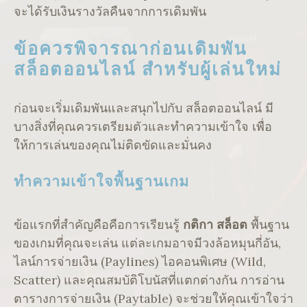
จะได้รับเงินรางวัลคืนจากการเดิมพัน
ข้อควรพิจารณาก่อนเดิมพัน
สล็อตออนไลน์ สำหรับผู้เล่นใหม่
ก่อนจะเริ่มเดิมพันและสนุกไปกับ สล็อตออนไลน์ มี
บางสิ่งที่คุณควรเตรียมตัวและทำความเข้าใจ เพื่อ
ให้การเล่นของคุณไม่ติดขัดและมั่นคง
ทำความเข้าใจพื้นฐานเกม
ข้อแรกที่สำคัญคือคือการเรียนรู้
กติกา สล็อต
พื้นฐาน
ของเกมที่คุณจะเล่น แต่ละเกมอาจมีวงล้อหมุนกี่อัน,
ไลน์การจ่ายเงิน (Paylines) ไอคอนพิเศษ (Wild,
Scatter) และคุณสมบัติโบนัสที่แตกต่างกัน การอ่าน
ตารางการจ่ายเงิน (Paytable) จะช่วยให้คุณเข้าใจว่า