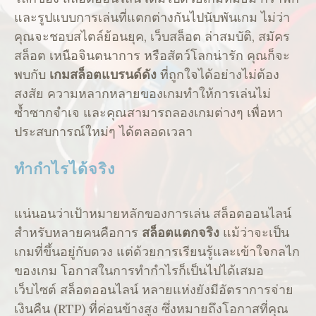
และรูปแบบการเล่นที่แตกต่างกันไปนับพันเกม ไม่ว่า
คุณจะชอบสไตล์ย้อนยุค, เว็บสล็อต ล่าสมบัติ, สมัคร
สล็อต เหนือจินตนาการ หรือสัตว์โลกน่ารัก คุณก็จะ
พบกับ
เกมสล็อตแบรนด์ดัง
ที่ถูกใจได้อย่างไม่ต้อง
สงสัย ความหลากหลายของเกมทำให้การเล่นไม่
ซ้ำซากจำเจ และคุณสามารถลองเกมต่างๆ เพื่อหา
ประสบการณ์ใหม่ๆ ได้ตลอดเวลา
ทำกำไรได้จริง
แน่นอนว่าเป้าหมายหลักของการเล่น สล็อตออนไลน์
สำหรับหลายคนคือการ
สล็อตแตกจริง
แม้ว่าจะเป็น
เกมที่ขึ้นอยู่กับดวง แต่ด้วยการเรียนรู้และเข้าใจกลไก
ของเกม โอกาสในการทำกำไรก็เป็นไปได้เสมอ
เว็บไซต์ สล็อตออนไลน์ หลายแห่งยังมีอัตราการจ่าย
เงินคืน (RTP) ที่ค่อนข้างสูง ซึ่งหมายถึงโอกาสที่คุณ