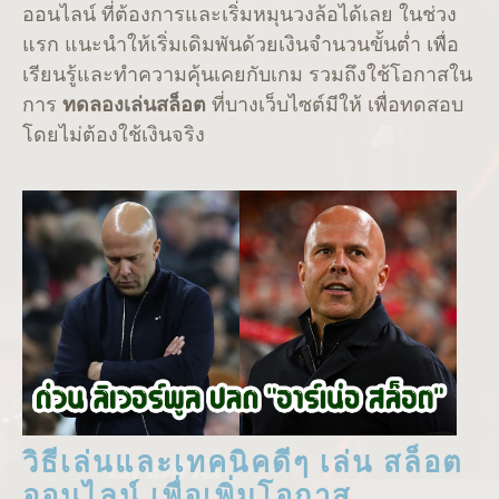
ออนไลน์ ที่ต้องการและเริ่มหมุนวงล้อได้เลย ในช่วง
แรก แนะนำให้เริ่มเดิมพันด้วยเงินจำนวนขั้นต่ำ เพื่อ
เรียนรู้และทำความคุ้นเคยกับเกม รวมถึงใช้โอกาสใน
การ
ทดลองเล่นสล็อต
ที่บางเว็บไซต์มีให้ เพื่อทดสอบ
โดยไม่ต้องใช้เงินจริง
วิธีเล่นและเทคนิคดีๆ เล่น สล็อต
ออนไลน์ เพื่อเพิ่มโอกาส