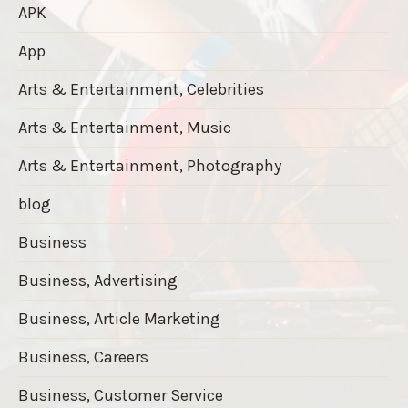
APK
App
Arts & Entertainment, Celebrities
Arts & Entertainment, Music
Arts & Entertainment, Photography
blog
Business
Business, Advertising
Business, Article Marketing
Business, Careers
Business, Customer Service