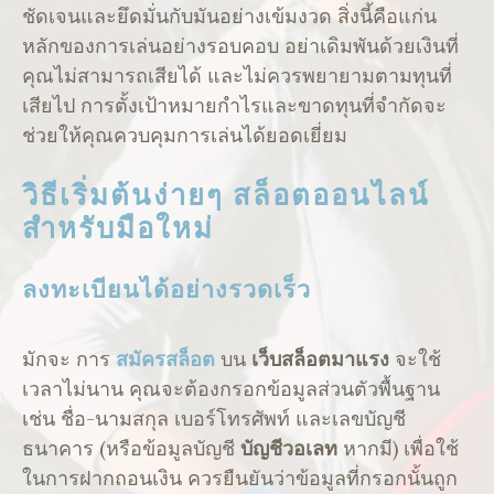
ชัดเจนและยึดมั่นกับมันอย่างเข้มงวด สิ่งนี้คือแก่น
หลักของการเล่นอย่างรอบคอบ อย่าเดิมพันด้วยเงินที่
คุณไม่สามารถเสียได้ และไม่ควรพยายามตามทุนที่
เสียไป การตั้งเป้าหมายกำไรและขาดทุนที่จำกัดจะ
ช่วยให้คุณควบคุมการเล่นได้ยอดเยี่ยม
วิธีเริ่มต้นง่ายๆ สล็อตออนไลน์
สำหรับมือใหม่
ลงทะเบียนได้อย่างรวดเร็ว
มักจะ การ
สมัครสล็อต
บน
เว็บสล็อตมาแรง
จะใช้
เวลาไม่นาน คุณจะต้องกรอกข้อมูลส่วนตัวพื้นฐาน
เช่น ชื่อ-นามสกุล เบอร์โทรศัพท์ และเลขบัญชี
ธนาคาร (หรือข้อมูลบัญชี
บัญชีวอเลท
หากมี) เพื่อใช้
ในการฝากถอนเงิน ควรยืนยันว่าข้อมูลที่กรอกนั้นถูก