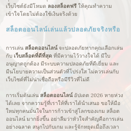
เว็บไซต์ยังมีโหมด
ลองสล็อตฟรี
ให้คุณทำความ
เข้าใจโดยไม่ต้องใช้เงินจริงด้วย
สล็อตออนไลน์เล่นแล้วปลอดภัยจริงหรือ
การเล่น
สล็อตออนไลน์
จะปลอดภัยหากคุณเลือกเล่น
กับ
เว็บสล็อตที่ดีที่สุด
ที่มีความไว้วางใจได้ มีใบ
อนุญาตถูกต้อง มีระบบความปลอดภัยที่ดีเยี่ยม และ
มีนโยบายความเป็นส่วนตัวที่โปร่งใส ไม่ควรเล่นกับ
เว็บไซต์ที่ไม่น่าเชื่อถือหรือมีรีวิวที่ไม่ดี
การเริ่มต้นเล่น
สล็อตออนไลน์
อัปเดต 2026 หายห่วง
ได้เลย จากความรู้ที่เราให้ที่เราได้นำเสนอ ขอให้มือ
ใหม่ทุกคนมั่นใจในการก้าวเข้าสู่โลกของเกม สล็อต
ออนไลน์ มากยิ่งขึ้น อย่าลืมว่าหัวใจสำคัญคือการเล่น
อย่างฉลาด สนุกไปกับเกม และรู้จักหยุดเมื่อถึงเวลา