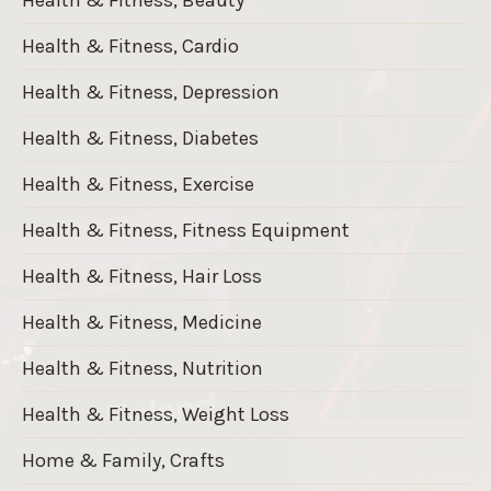
Health & Fitness, Cardio
Health & Fitness, Depression
Health & Fitness, Diabetes
Health & Fitness, Exercise
Health & Fitness, Fitness Equipment
Health & Fitness, Hair Loss
Health & Fitness, Medicine
Health & Fitness, Nutrition
Health & Fitness, Weight Loss
Home & Family, Crafts