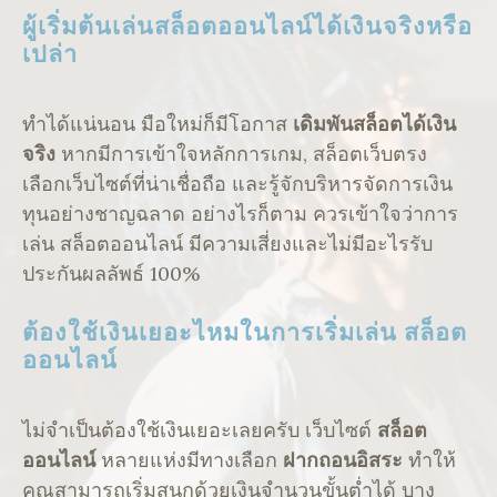
ผู้เริ่มต้นเล่นสล็อตออนไลน์ได้เงินจริงหรือ
เปล่า
ทำได้แน่นอน มือใหม่ก็มีโอกาส
เดิมพันสล็อตได้เงิน
จริง
หากมีการเข้าใจหลักการเกม, สล็อตเว็บตรง
เลือกเว็บไซต์ที่น่าเชื่อถือ และรู้จักบริหารจัดการเงิน
ทุนอย่างชาญฉลาด อย่างไรก็ตาม ควรเข้าใจว่าการ
เล่น สล็อตออนไลน์ มีความเสี่ยงและไม่มีอะไรรับ
ประกันผลลัพธ์ 100%
ต้องใช้เงินเยอะไหมในการเริ่มเล่น สล็อต
ออนไลน์
ไม่จำเป็นต้องใช้เงินเยอะเลยครับ เว็บไซต์
สล็อต
ออนไลน์
หลายแห่งมีทางเลือก
ฝากถอนอิสระ
ทำให้
คุณสามารถเริ่มสนุกด้วยเงินจำนวนขั้นต่ำได้ บาง