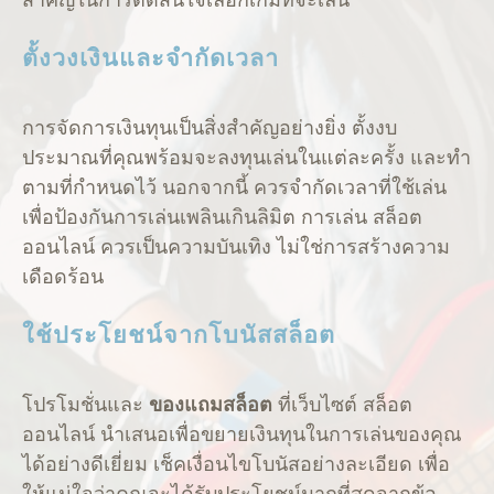
ตั้งวงเงินและจำกัดเวลา
การจัดการเงินทุนเป็นสิ่งสำคัญอย่างยิ่ง ตั้งงบ
ประมาณที่คุณพร้อมจะลงทุนเล่นในแต่ละครั้ง และทำ
ตามที่กำหนดไว้ นอกจากนี้ ควรจำกัดเวลาที่ใช้เล่น
เพื่อป้องกันการเล่นเพลินเกินลิมิต การเล่น สล็อต
ออนไลน์ ควรเป็นความบันเทิง ไม่ใช่การสร้างความ
เดือดร้อน
ใช้ประโยชน์จากโบนัสสล็อต
โปรโมชั่นและ
ของแถมสล็อต
ที่เว็บไซต์ สล็อต
ออนไลน์ นำเสนอเพื่อขยายเงินทุนในการเล่นของคุณ
ได้อย่างดีเยี่ยม เช็คเงื่อนไขโบนัสอย่างละเอียด เพื่อ
ให้แน่ใจว่าคุณจะได้รับประโยชน์มากที่สุดจากข้อ