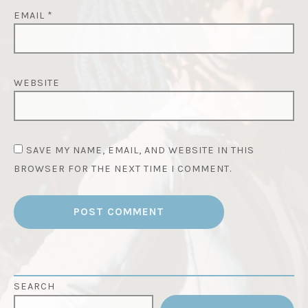
EMAIL
*
WEBSITE
SAVE MY NAME, EMAIL, AND WEBSITE IN THIS
BROWSER FOR THE NEXT TIME I COMMENT.
SEARCH