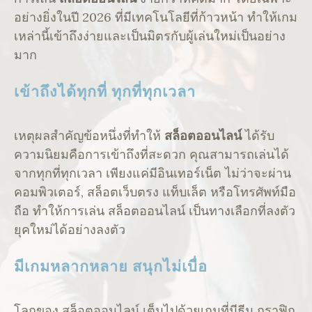
อย่างยิ่งในปี 2026 ที่มีเทคโนโลยีที่ก้าวหน้า ทำให้เกม
เหล่านี้เข้าถึงง่ายและเป็นมิตรกับผู้เล่นใหม่เป็นอย่าง
มาก
เข้าถึงได้ทุกที่ ทุกที่ทุกเวลา
เหตุผลสำคัญข้อหนึ่งที่ทำให้
สล็อตออนไลน์
ได้รับ
ความนิยมคือการเข้าถึงที่สะดวก คุณสามารถเล่นได้
จากทุกที่ทุกเวลา เพียงแค่มีอินเทอร์เน็ต ไม่ว่าจะผ่าน
คอมพิวเตอร์, สล็อตเว็บตรง แท็บเล็ต หรือโทรศัพท์มือ
ถือ ทำให้การเล่น สล็อตออนไลน์ เป็นทางเลือกที่ลงตัว
ยุคใหม่ได้อย่างลงตัว
มีเกมหลากหลาย สนุกไม่เบื่อ
โลกของ สล็อตออนไลน์ เต็มไปด้วยเกมที่มีธีม กราฟิก