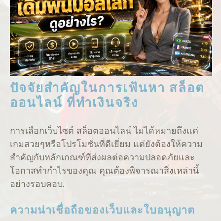
ปัจจัยสำคัญในการเฟ้นหา สล็อต
ออนไลน์ ที่ทำเงินจริง
การเลือกเว็บไซต์ สล็อตออนไลน์ ไม่ได้หมายถึงแค่
เกมสวยๆหรือโปรโมชั่นที่ดีเยี่ยม แต่ยังต้องให้ความ
สำคัญกับหลักเกณฑ์ที่ส่งผลต่อความปลอดภัยและ
โอกาสทำกำไรของคุณ คุณต้องพิจารณาสิ่งเหล่านี้
อย่างรอบคอบ.
ความน่าเชื่อถือของเว็บและใบอนุญาต