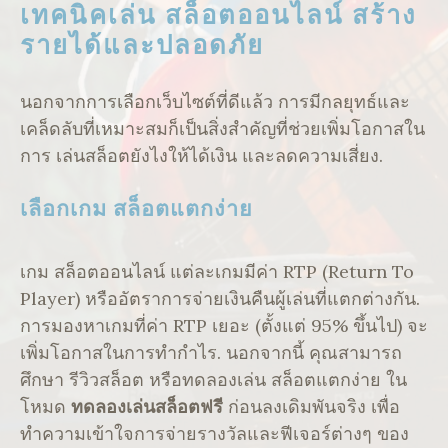
เทคนิคเล่น สล็อตออนไลน์ สร้าง
รายได้และปลอดภัย
นอกจากการเลือกเว็บไซต์ที่ดีแล้ว การมีกลยุทธ์และ
เคล็ดลับที่เหมาะสมก็เป็นสิ่งสำคัญที่ช่วยเพิ่มโอกาสใน
การ เล่นสล็อตยังไงให้ได้เงิน และลดความเสี่ยง.
เลือกเกม สล็อตแตกง่าย
เกม สล็อตออนไลน์ แต่ละเกมมีค่า RTP (Return To
Player) หรืออัตราการจ่ายเงินคืนผู้เล่นที่แตกต่างกัน.
การมองหาเกมที่ค่า RTP เยอะ (ตั้งแต่ 95% ขึ้นไป) จะ
เพิ่มโอกาสในการทำกำไร. นอกจากนี้ คุณสามารถ
ศึกษา รีวิวสล็อต หรือทดลองเล่น สล็อตแตกง่าย ใน
โหมด
ทดลองเล่นสล็อตฟรี
ก่อนลงเดิมพันจริง เพื่อ
ทำความเข้าใจการจ่ายรางวัลและฟีเจอร์ต่างๆ ของ