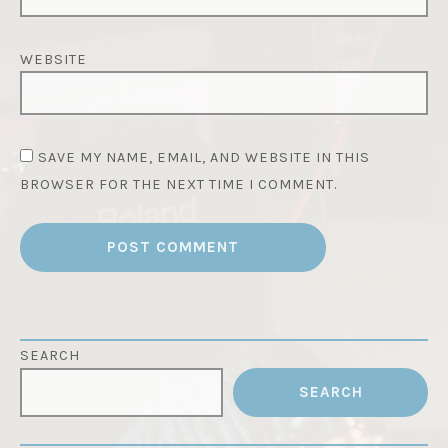
WEBSITE
SAVE MY NAME, EMAIL, AND WEBSITE IN THIS
BROWSER FOR THE NEXT TIME I COMMENT.
SEARCH
SEARCH