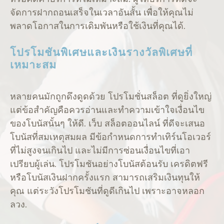
จัดการฝากถอนเสร็จในเวลาอันสั้น เพื่อให้คุณไม่
พลาดโอกาสในการเดิมพันหรือใช้เงินที่คุณได้.
โปรโมชันพิเศษและเงินรางวัลพิเศษที่
เหมาะสม
หลายคนมักถูกดึงดูดด้วย โปรโมชั่นสล็อต ที่ดูยิ่งใหญ่
แต่ข้อสำคัญคือควรอ่านและทำความเข้าใจเงื่อนไข
ของโบนัสนั้นๆ ให้ดี. เว็บ สล็อตออนไลน์ ที่ดีจะเสนอ
โบนัสที่สมเหตุสมผล มีข้อกำหนดการทำเทิร์นโอเวอร์
ที่ไม่สูงจนเกินไป และไม่มีการซ่อนเงื่อนไขที่เอา
เปรียบผู้เล่น. โปรโมชันอย่างโบนัสต้อนรับ เครดิตฟรี
หรือโบนัสเงินฝากครั้งแรก สามารถเสริมเงินทุนให้
คุณ แต่ระวังโปรโมชันที่ดูดีเกินไป เพราะอาจหลอก
ลวง.