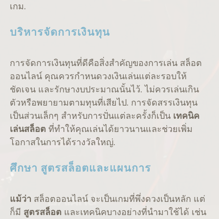
เกม.
บริหารจัดการเงินทุน
การจัดการเงินทุนที่ดีคือสิ่งสำคัญของการเล่น สล็อต
ออนไลน์ คุณควรกำหนดวงเงินเล่นแต่ละรอบให้
ชัดเจน และรักษางบประมาณนั้นไว้. ไม่ควรเล่นเกิน
ตัวหรือพยายามตามทุนที่เสียไป. การจัดสรรเงินทุน
เป็นส่วนเล็กๆ สำหรับการปั่นแต่ละครั้งก็เป็น
เทคนิค
เล่นสล็อต
ที่ทำให้คุณเล่นได้ยาวนานและช่วยเพิ่ม
โอกาสในการได้รางวัลใหญ่.
ศึกษา สูตรสล็อตและแผนการ
แม้ว่า
สล็อตออนไลน์ จะเป็นเกมที่พึ่งดวงเป็นหลัก แต่
ก็มี
สูตรสล็อต
และเทคนิคบางอย่างที่นำมาใช้ได้ เช่น