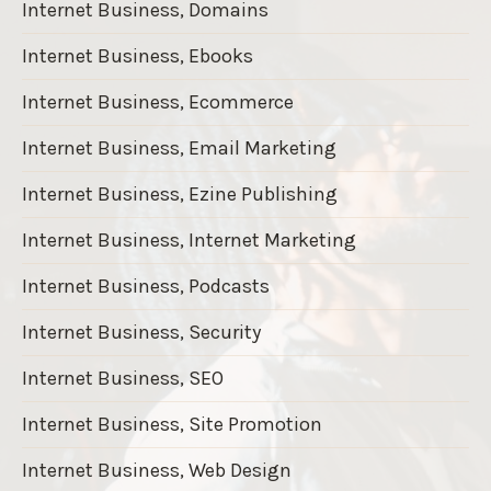
Internet Business, Domains
Internet Business, Ebooks
Internet Business, Ecommerce
Internet Business, Email Marketing
Internet Business, Ezine Publishing
Internet Business, Internet Marketing
Internet Business, Podcasts
Internet Business, Security
Internet Business, SEO
Internet Business, Site Promotion
Internet Business, Web Design