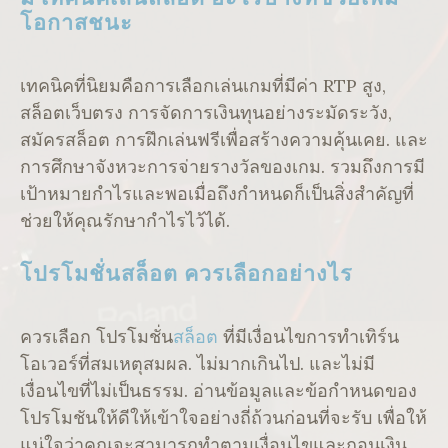
โอกาสชนะ
เทคนิคที่นิยมคือการเลือกเล่นเกมที่มีค่า RTP สูง,
สล็อตเว็บตรง การจัดการเงินทุนอย่างระมัดระวัง,
สมัครสล็อต การฝึกเล่นฟรีเพื่อสร้างความคุ้นเคย. และ
การศึกษาจังหวะการจ่ายรางวัลของเกม. รวมถึงการมี
เป้าหมายกำไรและพอเมื่อถึงกำหนดก็เป็นสิ่งสำคัญที่
ช่วยให้คุณรักษากำไรไว้ได้.
โปรโมชั่นสล็อต ควรเลือกอย่างไร
ควรเลือก โปรโมชั่น
สล็อต
ที่มีเงื่อนไขการทำเทิร์น
โอเวอร์ที่สมเหตุสมผล. ไม่มากเกินไป. และไม่มี
เงื่อนไขที่ไม่เป็นธรรม. อ่านข้อมูลและข้อกำหนดของ
โปรโมชันให้ดีให้เข้าใจอย่างถี่ถ้วนก่อนที่จะรับ เพื่อให้
แน่ใจว่าคุณจะสามารถทำตามเงื่อนไขและถอนเงิน