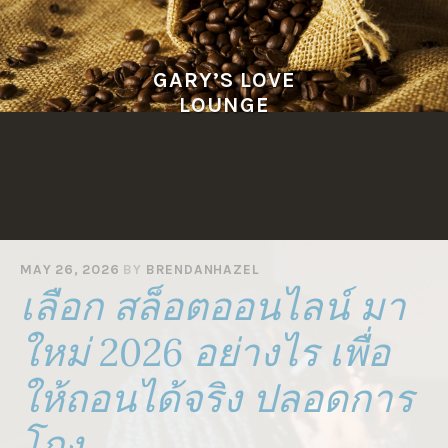
Skip
to
content
GARY’S LOVE
LOUNGE
MAY 26, 2026
BY
BRENDANHAZEL
เลือก สล็อตออนไลน์ มา
ใหม่ 2026 อย่างไร เพื่อ
ให้ถอนได้จริง ปลอดการ
โกง