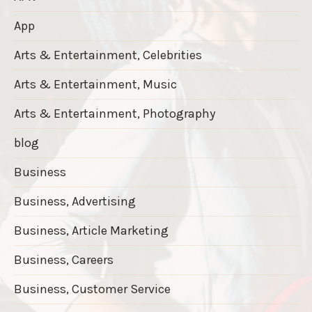
App
Arts & Entertainment, Celebrities
Arts & Entertainment, Music
Arts & Entertainment, Photography
blog
Business
Business, Advertising
Business, Article Marketing
Business, Careers
Business, Customer Service