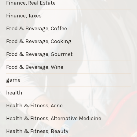
Finance, Real Estate
Finance, Taxes
Food & Beverage, Coffee
Food & Beverage, Cooking
Food & Beverage, Gourmet
Food & Beverage, Wine
game
health
Health & Fitness, Acne
Health & Fitness, Alternative Medicine
Health & Fitness, Beauty