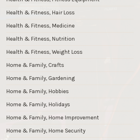
Health & Fitness, Hair Loss
Health & Fitness, Medicine
Health & Fitness, Nutrition
Health & Fitness, Weight Loss
Home & Family, Crafts
Home & Family, Gardening
Home & Family, Hobbies
Home & Family, Holidays
Home & Family, Home Improvement
Home & Family, Home Security