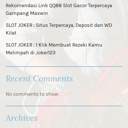
Rekomendasi Link QQ88 Slot Gacor Terpercaya
Gampang Maxwin
SLOT JOKER : Situs Terpercaya, Deposit dan WD
Kilat
SLOT JOKER : 1 Klik Membuat Rezeki Kamu
Melimpah di Joker123
Recent Comments
No comments to show.
Archives