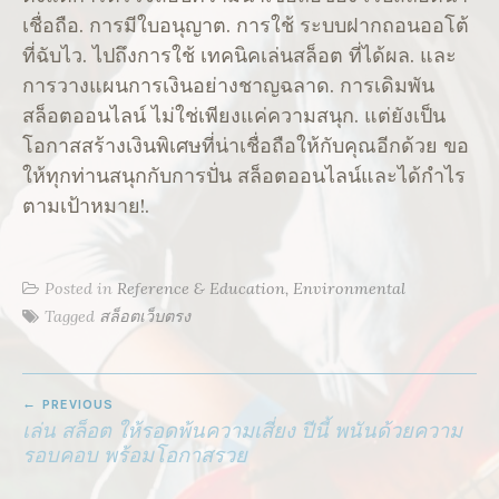
เชื่อถือ. การมีใบอนุญาต. การใช้ ระบบฝากถอนออโต้
ที่ฉับไว. ไปถึงการใช้ เทคนิคเล่นสล็อต ที่ได้ผล. และ
การวางแผนการเงินอย่างชาญฉลาด. การเดิมพัน
สล็อตออนไลน์ ไม่ใช่เพียงแค่ความสนุก. แต่ยังเป็น
โอกาสสร้างเงินพิเศษที่น่าเชื่อถือให้กับคุณอีกด้วย ขอ
ให้ทุกท่านสนุกกับการปั่น สล็อตออนไลน์และได้กำไร
ตามเป้าหมาย!.
Posted in
Reference & Education, Environmental
Tagged
สล็อตเว็บตรง
POST
PREVIOUS
NAVIGATION
เล่น สล็อต ให้รอดพ้นความเสี่ยง ปีนี้ พนันด้วยความ
รอบคอบ พร้อมโอกาสรวย