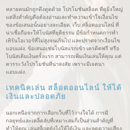
หลายคนมักถูกดึงดูดด้วย โปรโมชั่นสล็อต ที่ดูยิ่งใหญ่
แต่สิ่งสำคัญคือต้องอ่านและทำความเข้าใจเงื่อนไข
ของข้อเสนอนั้นอย่างละเอียด. เว็บ สล็อตออนไลน์ ที่
น่าเชื่อถือจะให้โบนัสที่ยุติธรรม มีข้อกำหนดการทำ
เทิร์นโอเวอร์ที่ไม่สูงจนเกินไป และปราศจากเงื่อนไข
แอบแฝง. ข้อเสนอเช่นโบนัสแรกเข้า เครดิตฟรี หรือ
โบนัสเติมเงินครั้งแรก สามารถเพิ่มเงินเล่นให้คุณ แต่
ควรระวังโปรโมชันที่น่าสงสัย เพราะมีเจตนา
แอบแฝง.
เทคนิคเล่น สล็อตออนไลน์ ให้ได้
เงินและปลอดภัย
นอกเหนือจากการเลือกเว็บที่ไว้วางใจได้ การมี
กลยุทธ์และเคล็ดลับที่เหมาะสมก็เป็นส่วนสำคัญที่
ทำให้คุณ เล่นสล็อตยังไงให้ได้เงิน และลดความเสี่ยง.