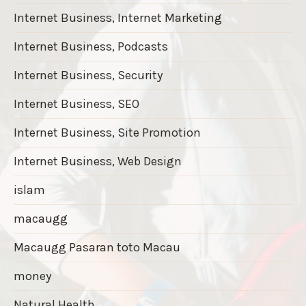
Internet Business, Internet Marketing
Internet Business, Podcasts
Internet Business, Security
Internet Business, SEO
Internet Business, Site Promotion
Internet Business, Web Design
islam
macaugg
Macaugg Pasaran toto Macau
money
Natural Health