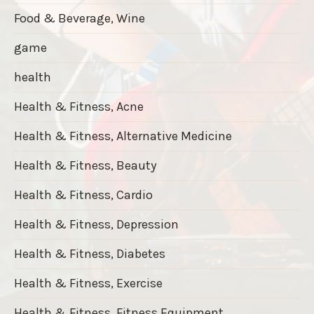
Food & Beverage, Wine
game
health
Health & Fitness, Acne
Health & Fitness, Alternative Medicine
Health & Fitness, Beauty
Health & Fitness, Cardio
Health & Fitness, Depression
Health & Fitness, Diabetes
Health & Fitness, Exercise
Health & Fitness, Fitness Equipment