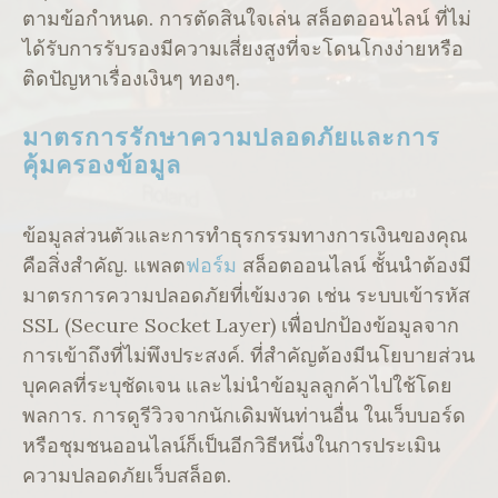
ตามข้อกำหนด. การตัดสินใจเล่น สล็อตออนไลน์ ที่ไม่
ได้รับการรับรองมีความเสี่ยงสูงที่จะโดนโกงง่ายหรือ
ติดปัญหาเรื่องเงินๆ ทองๆ.
มาตรการรักษาความปลอดภัยและการ
คุ้มครองข้อมูล
ข้อมูลส่วนตัวและการทำธุรกรรมทางการเงินของคุณ
คือสิ่งสำคัญ. แพลต
ฟอร์ม
สล็อตออนไลน์ ชั้นนำต้องมี
มาตรการความปลอดภัยที่เข้มงวด เช่น ระบบเข้ารหัส
SSL (Secure Socket Layer) เพื่อปกป้องข้อมูลจาก
การเข้าถึงที่ไม่พึงประสงค์. ที่สำคัญต้องมีนโยบายส่วน
บุคคลที่ระบุชัดเจน และไม่นำข้อมูลลูกค้าไปใช้โดย
พลการ. การดูรีวิวจากนักเดิมพันท่านอื่น ในเว็บบอร์ด
หรือชุมชนออนไลน์ก็เป็นอีกวิธีหนึ่งในการประเมิน
ความปลอดภัยเว็บสล็อต.