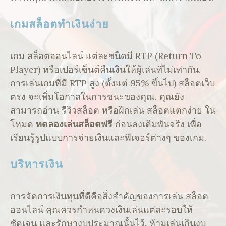
เกมสล็อตทำเงินง่าย
เกม สล็อตออนไลน์ แต่ละชนิดมี RTP (Return To
Player) หรือเปอร์เซ็นต์คืนเงินให้ผู้เล่นที่ไม่เท่ากัน.
การเล่นเกมที่มี RTP สูง (ตั้งแต่ 95% ขึ้นไป) สล็อตเว็บ
ตรง จะเพิ่มโอกาสในการชนะของคุณ. คุณยัง
สามารถอ่าน รีวิวสล็อต หรือฝึกเล่น สล็อตแตกง่าย ใน
โหมด
ทดลองเล่นสล็อตฟรี
ก่อนลงเดิมพันจริง เพื่อ
เรียนรู้รูปแบบการจ่ายเงินและฟีเจอร์ต่างๆ ของเกม.
บริหารเงิน
การจัดการเงินทุนที่ดีคือสิ่งสำคัญของการเล่น สล็อต
ออนไลน์ คุณควรกำหนดวงเงินเล่นแต่ละรอบให้
ชัดเจน และรักษางบประมาณนั้นไว้. ห้ามเล่นเกินงบ