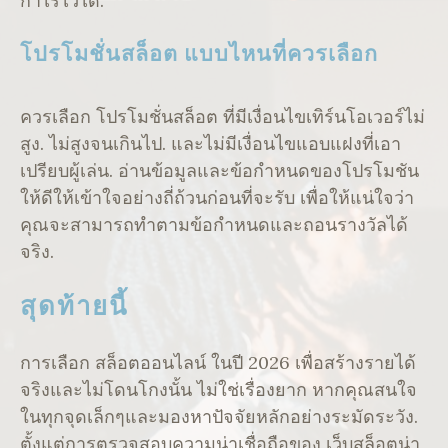
กำไรไว้ได้.
โปรโมชั่นสล็อต แบบไหนที่ควรเลือก
ควรเลือก โปรโมชั่นสล็อต ที่มีเงื่อนไขเทิร์นโอเวอร์ไม่
สูง. ไม่สูงจนเกินไป. และไม่มีเงื่อนไขแอบแฝงที่เอา
เปรียบผู้เล่น. อ่านข้อมูลและข้อกำหนดของโปรโมชัน
ให้ดีให้เข้าใจอย่างถี่ถ้วนก่อนที่จะรับ เพื่อให้แน่ใจว่า
คุณจะสามารถทำตามข้อกำหนดและถอนรางวัลได้
จริง.
สุดท้ายนี้
การเลือก สล็อตออนไลน์ ในปี 2026 เพื่อสร้างรายได้
จริงและไม่โดนโกงนั้น ไม่ใช่เรื่องยาก หากคุณสนใจ
ในทุกจุดเล็กๆและมองหาปัจจัยหลักอย่างระมัดระวัง.
ตั้งแต่การตรวจสอบความน่าเชื่อถือของ เว็บสล็อตน่า