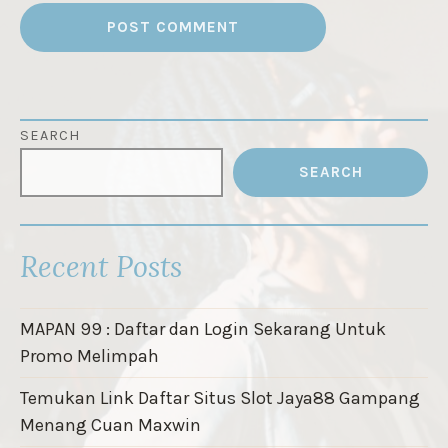
SEARCH
SEARCH
Recent Posts
MAPAN 99 : Daftar dan Login Sekarang Untuk
Promo Melimpah
Temukan Link Daftar Situs Slot Jaya88 Gampang
Menang Cuan Maxwin