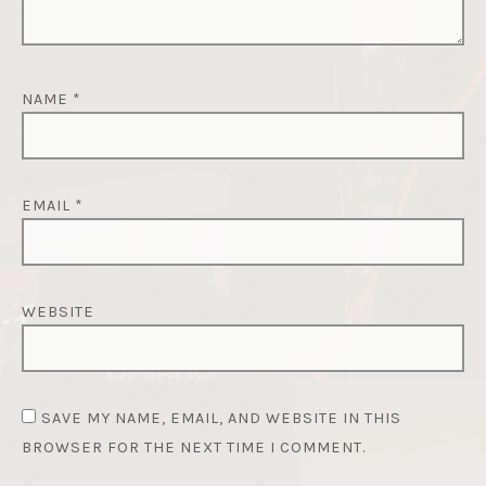
NAME
*
EMAIL
*
WEBSITE
SAVE MY NAME, EMAIL, AND WEBSITE IN THIS
BROWSER FOR THE NEXT TIME I COMMENT.