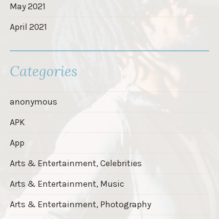
May 2021
April 2021
Categories
anonymous
APK
App
Arts & Entertainment, Celebrities
Arts & Entertainment, Music
Arts & Entertainment, Photography