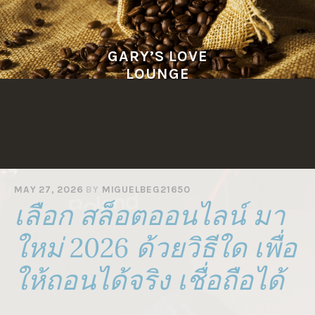
Skip
to
content
GARY’S LOVE
LOUNGE
MAY 27, 2026
BY
MIGUELBEG21650
เลือก สล็อตออนไลน์ มา
ใหม่ 2026 ด้วยวิธีใด เพื่อ
ให้ถอนได้จริง เชื่อถือได้