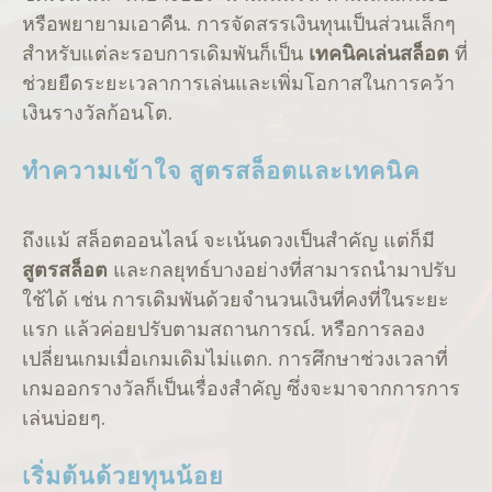
หรือพยายามเอาคืน. การจัดสรรเงินทุนเป็นส่วนเล็กๆ
สำหรับแต่ละรอบการเดิมพันก็เป็น
เทคนิคเล่นสล็อต
ที่
ช่วยยืดระยะเวลาการเล่นและเพิ่มโอกาสในการคว้า
เงินรางวัลก้อนโต.
ทำความเข้าใจ สูตรสล็อตและเทคนิค
ถึงแม้ สล็อตออนไลน์ จะเน้นดวงเป็นสำคัญ แต่ก็มี
สูตรสล็อต
และกลยุทธ์บางอย่างที่สามารถนำมาปรับ
ใช้ได้ เช่น การเดิมพันด้วยจำนวนเงินที่คงที่ในระยะ
แรก แล้วค่อยปรับตามสถานการณ์. หรือการลอง
เปลี่ยนเกมเมื่อเกมเดิมไม่แตก. การศึกษาช่วงเวลาที่
เกมออกรางวัลก็เป็นเรื่องสำคัญ ซึ่งจะมาจากการการ
เล่นบ่อยๆ.
เริ่มต้นด้วยทุนน้อย