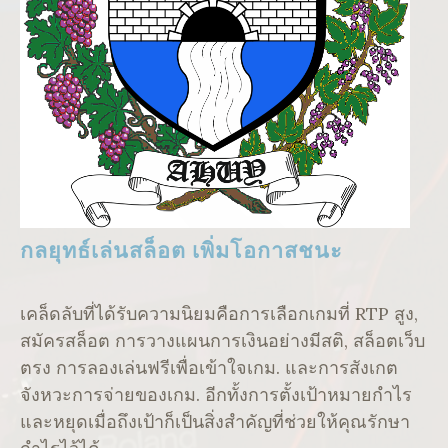
กลยุทธ์เล่นสล็อต เพิ่มโอกาสชนะ
เคล็ดลับที่ได้รับความนิยมคือการเลือกเกมที่ RTP สูง,
สมัครสล็อต การวางแผนการเงินอย่างมีสติ, สล็อตเว็บ
ตรง การลองเล่นฟรีเพื่อเข้าใจเกม. และการสังเกต
จังหวะการจ่ายของเกม. อีกทั้งการตั้งเป้าหมายกำไร
และหยุดเมื่อถึงเป้าก็เป็นสิ่งสำคัญที่ช่วยให้คุณรักษา