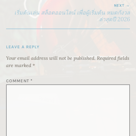
NEXT
เริ่มต้นเล่น สล็อตออนไลน์ เพื่อผู้เริ่มต้น หมดกังวล
ล่าสุดปี 2026
LEAVE A REPLY
Your email address will not be published.
Required fields
are marked
*
COMMENT
*