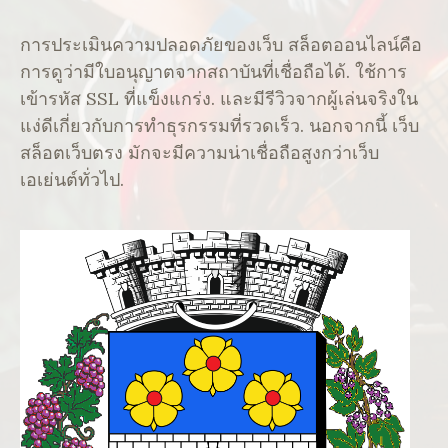
การประเมินความปลอดภัยของเว็บ สล็อตออนไลน์คือ
การดูว่ามีใบอนุญาตจากสถาบันที่เชื่อถือได้. ใช้การ
เข้ารหัส SSL ที่แข็งแกร่ง. และมีรีวิวจากผู้เล่นจริงใน
แง่ดีเกี่ยวกับการทำธุรกรรมที่รวดเร็ว. นอกจากนี้ เว็บ
สล็อตเว็บตรง มักจะมีความน่าเชื่อถือสูงกว่าเว็บ
เอเย่นต์ทั่วไป.