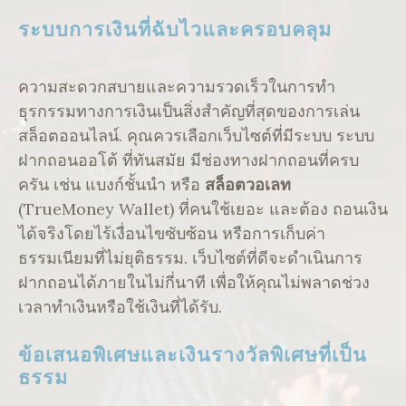
ระบบการเงินที่ฉับไวและครอบคลุม
ความสะดวกสบายและความรวดเร็วในการทำ
ธุรกรรมทางการเงินเป็นสิ่งสำคัญที่สุดของการเล่น
สล็อตออนไลน์. คุณควรเลือกเว็บไซต์ที่มีระบบ ระบบ
ฝากถอนออโต้ ที่ทันสมัย มีช่องทางฝากถอนที่ครบ
ครัน เช่น แบงก์ชั้นนำ หรือ
สล็อตวอเลท
(TrueMoney Wallet) ที่คนใช้เยอะ และต้อง ถอนเงิน
ได้จริงโดยไร้เงื่อนไขซับซ้อน หรือการเก็บค่า
ธรรมเนียมที่ไม่ยุติธรรม. เว็บไซต์ที่ดีจะดำเนินการ
ฝากถอนได้ภายในไม่กี่นาที เพื่อให้คุณไม่พลาดช่วง
เวลาทำเงินหรือใช้เงินที่ได้รับ.
ข้อเสนอพิเศษและเงินรางวัลพิเศษที่เป็น
ธรรม