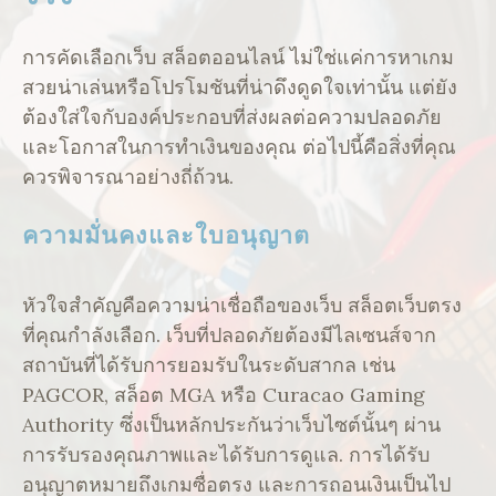
การคัดเลือกเว็บ สล็อตออนไลน์ ไม่ใช่แค่การหาเกม
สวยน่าเล่นหรือโปรโมชันที่น่าดึงดูดใจเท่านั้น แต่ยัง
ต้องใส่ใจกับองค์ประกอบที่ส่งผลต่อความปลอดภัย
และโอกาสในการทำเงินของคุณ ต่อไปนี้คือสิ่งที่คุณ
ควรพิจารณาอย่างถี่ถ้วน.
ความมั่นคงและใบอนุญาต
หัวใจสำคัญคือความน่าเชื่อถือของเว็บ สล็อตเว็บตรง
ที่คุณกำลังเลือก. เว็บที่ปลอดภัยต้องมีไลเซนส์จาก
สถาบันที่ได้รับการยอมรับในระดับสากล เช่น
PAGCOR, สล็อต MGA หรือ Curacao Gaming
Authority ซึ่งเป็นหลักประกันว่าเว็บไซต์นั้นๆ ผ่าน
การรับรองคุณภาพและได้รับการดูแล. การได้รับ
อนุญาตหมายถึงเกมซื่อตรง และการถอนเงินเป็นไป