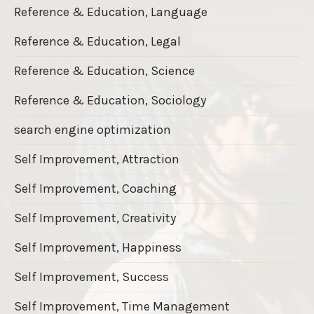
Reference & Education, Language
Reference & Education, Legal
Reference & Education, Science
Reference & Education, Sociology
search engine optimization
Self Improvement, Attraction
Self Improvement, Coaching
Self Improvement, Creativity
Self Improvement, Happiness
Self Improvement, Success
Self Improvement, Time Management