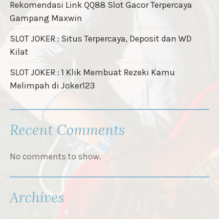
Rekomendasi Link QQ88 Slot Gacor Terpercaya
Gampang Maxwin
SLOT JOKER : Situs Terpercaya, Deposit dan WD
Kilat
SLOT JOKER : 1 Klik Membuat Rezeki Kamu
Melimpah di Joker123
Recent Comments
No comments to show.
Archives