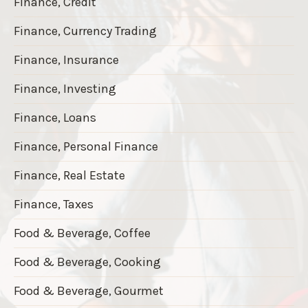
Finance, Credit
Finance, Currency Trading
Finance, Insurance
Finance, Investing
Finance, Loans
Finance, Personal Finance
Finance, Real Estate
Finance, Taxes
Food & Beverage, Coffee
Food & Beverage, Cooking
Food & Beverage, Gourmet