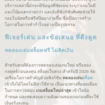
บริการเหล่านี้มักจะมีข้อมูลที่ชัดเจน ระบุว่าเกมใดมี
แนวโน้มแตกง่ายกว่า และยังมีฟังก์ชันพิเศษช่วยให้
รอบโบนัสหรือฟรีสปินมาง่ายขึ้น ซึ่งเป็นการสร้าง
โอกาสในการทำกำไรอย่างเป็นรูปธรรม
ฟีเจอร์เด่น และข้อเสนอ ที่ดึงดูด
ทดลองเล่นสล็อตฟรี ไม่คิดเงิน
สำหรับคนที่ต้องการทดลองเล่นเกมใหม่ หรือลอง
กลยุทธ์ก่อนลงทุน สล็อตเว็บตรง สำหรับปี 2026 จัด
เตรียมโอกาสสำคัญด้วยฟังก์ชัน
ทดลองเล่น
สล็อต
เข้าถึงได้โดยไม่มีค่าใช้จ่าย เป็นแนวทางที่ยอดเยี่ยม
ในการตรวจสอบ
เกมสล็อตใหม่ล่าสุด
เข้าใจข้อ
กำหนด และทดสอบความผันผวนของเกมก่อนที่จะใช้
เงินจริงลงทุน