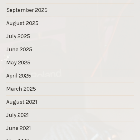
September 2025
August 2025
July 2025
June 2025
May 2025
April 2025
March 2025
August 2021
July 2021
June 2021