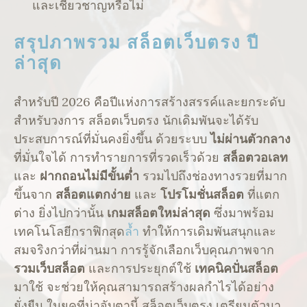
และเชี่ยวชาญหรือไม่
สรุปภาพรวม สล็อตเว็บตรง ปี
ล่าสุด
สำหรับปี 2026 คือปีแห่งการสร้างสรรค์และยกระดับ
สำหรับวงการ สล็อตเว็บตรง นักเดิมพันจะได้รับ
ประสบการณ์ที่มั่นคงยิ่งขึ้น ด้วยระบบ
ไม่ผ่านตัวกลาง
ที่มั่นใจได้ การทำรายการที่รวดเร็วด้วย
สล็อตวอเลท
และ
ฝากถอนไม่มีขั้นต่ำ
รวมไปถึงช่องทางรวยที่มาก
ขึ้นจาก
สล็อตแตกง่าย
และ
โปรโมชั่นสล็อต
ที่แตก
ต่าง ยิ่งไปกว่านั้น
เกมสล็อตใหม่ล่าสุด
ซึ่งมาพร้อม
เทคโนโลยีกราฟิกสุด
ล้ำ
ทำให้การเดิมพันสนุกและ
สมจริงกว่าที่ผ่านมา การรู้จักเลือกเว็บคุณภาพจาก
รวมเว็บสล็อต
และการประยุกต์ใช้
เทคนิคปั่นสล็อต
มาใช้ จะช่วยให้คุณสามารถสร้างผลกำไรได้อย่าง
ยั่งยืน ในยุคที่น่าจับตานี้ สล็อตเว็บตรง เตรียมตัวมา