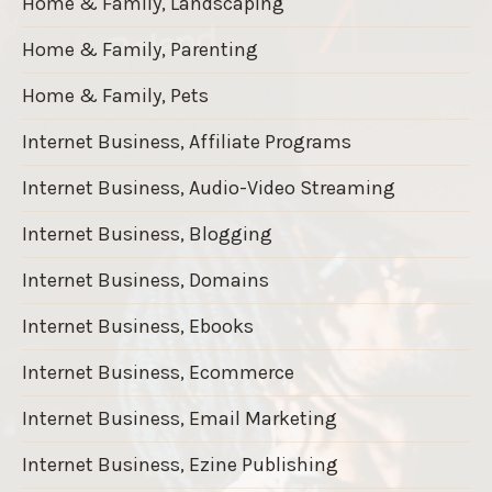
Home & Family, Landscaping
Home & Family, Parenting
Home & Family, Pets
Internet Business, Affiliate Programs
Internet Business, Audio-Video Streaming
Internet Business, Blogging
Internet Business, Domains
Internet Business, Ebooks
Internet Business, Ecommerce
Internet Business, Email Marketing
Internet Business, Ezine Publishing