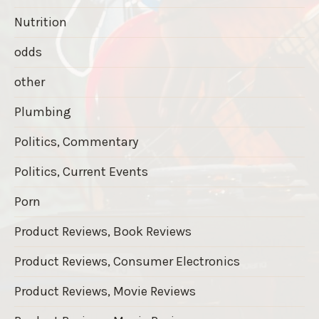
Nutrition
odds
other
Plumbing
Politics, Commentary
Politics, Current Events
Porn
Product Reviews, Book Reviews
Product Reviews, Consumer Electronics
Product Reviews, Movie Reviews