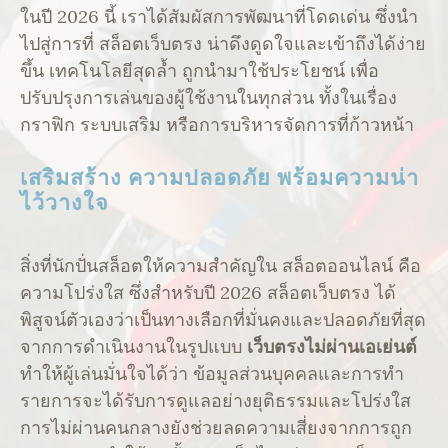
ในปี 2026 นี้ เราได้สัมผัสการพัฒนาที่โดดเด่น ซึ่งนำ
ไปสู่การที่ สล็อตเว็บตรง น่าดึงดูดใจและเข้าถึงได้ง่าย
ขึ้น เทคโนโลยีสุดล้ำ ถูกนำมาใช้ประโยชน์ เพื่อ
ปรับปรุงการเล่นของผู้ใช้งานในทุกส่วน ทั้งในเรื่อง
กราฟิก ระบบเสริม หรือการบริหารจัดการที่ก้าวหน้า
เสริมสร้าง ความปลอดภัย พร้อมความน่า
ไว้วางใจ
สิ่งที่นักปั่นสล็อตให้ความสำคัญใน สล็อตออนไลน์ คือ
ความโปร่งใส ซึ่งสำหรับปี 2026 สล็อตเว็บตรง ได้
พิสูจน์ตัวเองว่าเป็นทางเลือกที่มั่นคงและปลอดภัยที่สุด
จากการดำเนินงานในรูปแบบ
เว็บตรงไม่ผ่านเอเย่นต์
ทำให้ผู้เล่นมั่นใจได้ว่า ข้อมูลส่วนบุคคลและการทำ
รายการจะได้รับการดูแลอย่างยุติธรรมและโปร่งใส
การไม่ผ่านคนกลางยังช่วยลดความเสี่ยงจากการถูก