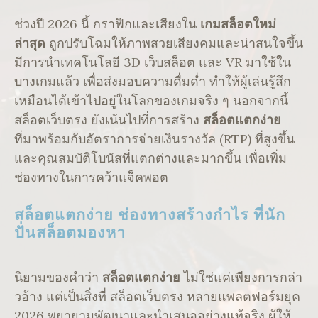
ช่วงปี 2026 นี้ กราฟิกและเสียงใน
เกมสล็อตใหม่
ล่าสุด
ถูกปรับโฉมให้ภาพสวยเสียงคมและน่าสนใจขึ้น
มีการนำเทคโนโลยี 3D เว็บสล็อต และ VR มาใช้ใน
บางเกมแล้ว เพื่อส่งมอบความดื่มด่ำ ทำให้ผู้เล่นรู้สึก
เหมือนได้เข้าไปอยู่ในโลกของเกมจริง ๆ นอกจากนี้
สล็อตเว็บตรง ยังเน้นไปที่การสร้าง
สล็อตแตกง่าย
ที่มาพร้อมกับอัตราการจ่ายเงินรางวัล (RTP) ที่สูงขึ้น
และคุณสมบัติโบนัสที่แตกต่างและมากขึ้น เพื่อเพิ่ม
ช่องทางในการคว้าแจ็คพอต
สล็อตแตกง่าย
ช่องทางสร้างกำไร ที่นัก
ปั่นสล็อตมองหา
นิยามของคำว่า
สล็อตแตกง่าย
ไม่ใช่แค่เพียงการกล่า
วอ้าง แต่เป็นสิ่งที่ สล็อตเว็บตรง หลายแพลตฟอร์มยุค
2026 พยายามพัฒนาและนำเสนออย่างแท้จริง ผู้ให้