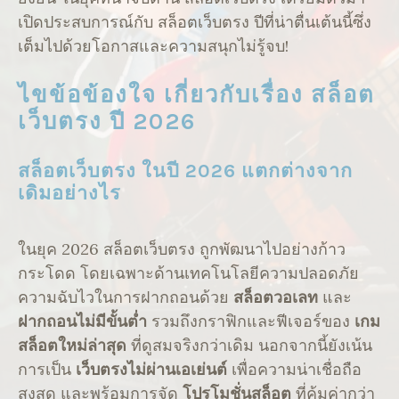
เปิดประสบการณ์กับ สล็อตเว็บตรง ปีที่น่าตื่นเต้นนี้ซึ่ง
เต็มไปด้วยโอกาสและความสนุกไม่รู้จบ!
ไขข้อข้องใจ เกี่ยวกับเรื่อง สล็อต
เว็บตรง ปี 2026
สล็อตเว็บตรง ในปี 2026 แตกต่างจาก
เดิมอย่างไร
ในยุค 2026 สล็อตเว็บตรง ถูกพัฒนาไปอย่างก้าว
กระโดด โดยเฉพาะด้านเทคโนโลยีความปลอดภัย
ความฉับไวในการฝากถอนด้วย
สล็อตวอเลท
และ
ฝากถอนไม่มีขั้นต่ำ
รวมถึงกราฟิกและฟีเจอร์ของ
เกม
สล็อตใหม่ล่าสุด
ที่ดูสมจริงกว่าเดิม นอกจากนี้ยังเน้น
การเป็น
เว็บตรงไม่ผ่านเอเย่นต์
เพื่อความน่าเชื่อถือ
สูงสุด และพร้อมการจัด
โปรโมชั่นสล็อต
ที่คุ้มค่ากว่า