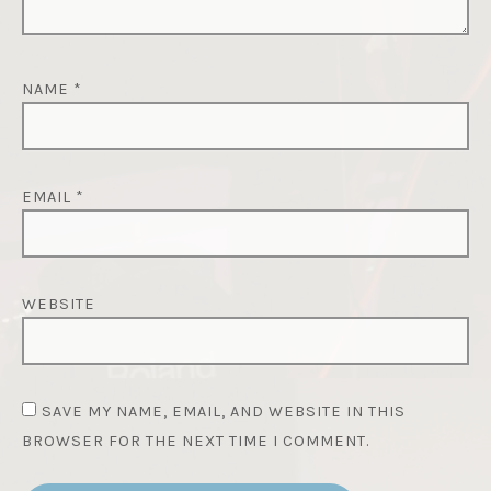
NAME
*
EMAIL
*
WEBSITE
SAVE MY NAME, EMAIL, AND WEBSITE IN THIS
BROWSER FOR THE NEXT TIME I COMMENT.