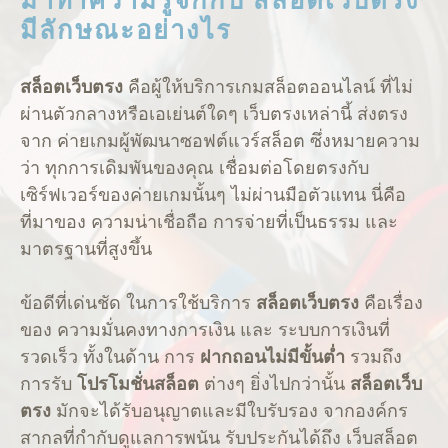
มาทำความรู้จักกับ สล็อตเว็บตรง
มีลักษณะอย่างไร
สล็อตเว็บตรง
คือผู้ให้บริการเกมสล็อตออนไลน์ ที่ไม่
ผ่านตัวกลางหรือเอเย่นต์ใดๆ เว็บตรงเหล่านี้ ส่งตรง
จาก ค่ายเกมผู้พัฒนาซอฟต์แวร์สล็อต ซึ่งหมายความ
ว่า ทุกการเดิมพันของคุณ เชื่อมต่อโดยตรงกับ
เซิร์ฟเวอร์ของค่ายเกมนั้นๆ ไม่ผ่านมือตัวแทน นี่คือ
ที่มาของ ความน่าเชื่อถือ การจ่ายที่เป็นธรรม และ
มาตรฐานที่สูงขึ้น
ข้อดีที่เด่นชัด ในการใช้บริการ
สล็อตเว็บตรง
คือเรื่อง
ของ ความมั่นคงทางการเงิน และ ระบบการเงินที่
รวดเร็ว ทั้งในด้าน การ
ฝากถอนไม่มีขั้นต่ำ
รวมถึง
การรับ
โปรโมชั่นสล็อต
ต่างๆ
ยิ่งไปกว่านั้น
สล็อตเว็บ
ตรง
มักจะได้รับอนุญาตและมีใบรับรอง จากองค์กร
สากลที่กำกับดูแลการพนัน รับประกันได้ถึง เว็บสล็อต