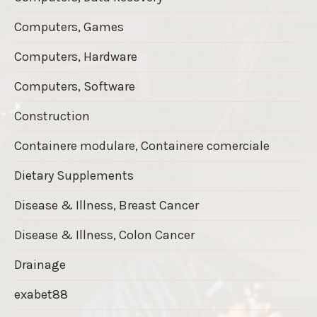
Computers, Games
Computers, Hardware
Computers, Software
Construction
Containere modulare, Containere comerciale
Dietary Supplements
Disease & Illness, Breast Cancer
Disease & Illness, Colon Cancer
Drainage
exabet88