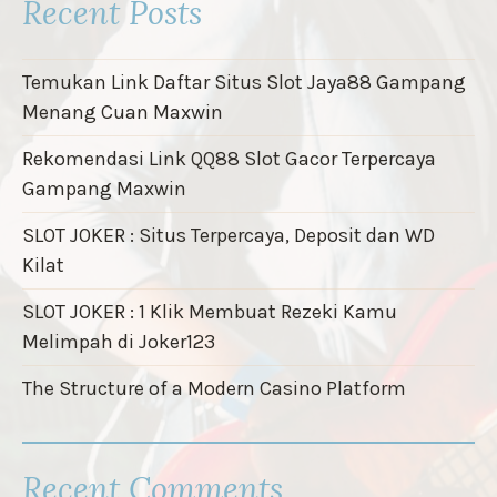
Recent Posts
Temukan Link Daftar Situs Slot Jaya88 Gampang
Menang Cuan Maxwin
Rekomendasi Link QQ88 Slot Gacor Terpercaya
Gampang Maxwin
SLOT JOKER : Situs Terpercaya, Deposit dan WD
Kilat
SLOT JOKER : 1 Klik Membuat Rezeki Kamu
Melimpah di Joker123
The Structure of a Modern Casino Platform
Recent Comments