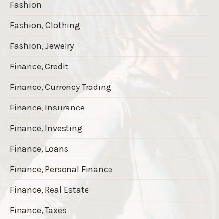
Fashion
Fashion, Clothing
Fashion, Jewelry
Finance, Credit
Finance, Currency Trading
Finance, Insurance
Finance, Investing
Finance, Loans
Finance, Personal Finance
Finance, Real Estate
Finance, Taxes