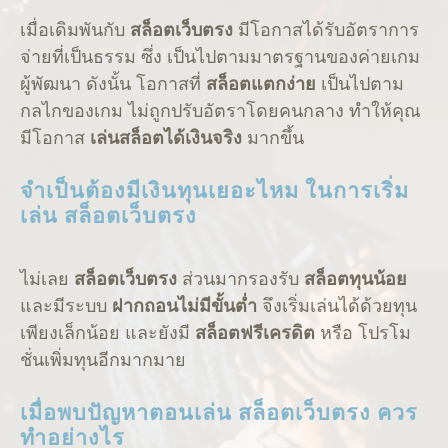
เมื่อเดิมพันกับ
สล็อตเว็บตรง
มีโอกาสได้รับอัตราการ
จ่ายที่เป็นธรรม ซึ่ง เป็นไปตามมาตรฐานของค่ายเกม
ผู้พัฒนา ดังนั้น โอกาสที่
สล็อตแตกง่าย
เป็นไปตาม
กลไกของเกม ไม่ถูกปรับอัตราโดยคนกลาง ทำให้คุณ
มีโอกาส
เล่นสล็อตได้เงินจริง
มากขึ้น
จำเป็นต้องมีเงินทุนเยอะไหม ในการเริ่ม
เล่น สล็อตเว็บตรง
ไม่เลย
สล็อตเว็บตรง
ส่วนมากรองรับ
สล็อตทุนน้อย
และมีระบบ
ฝากถอนไม่มีขั้นต่ำ
จึงเริ่มเล่นได้ด้วยทุน
เพียงเล็กน้อย และยังมี
สล็อตฟรีเครดิต
หรือ โปรโม
ชั่นเพิ่มทุนอีกมากมาย
เมื่อพบปัญหาตอนเล่น สล็อตเว็บตรง ควร
ทำอย่างไร