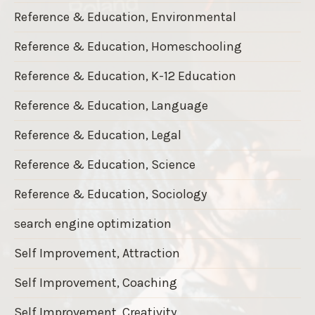
Reference & Education, Environmental
Reference & Education, Homeschooling
Reference & Education, K-12 Education
Reference & Education, Language
Reference & Education, Legal
Reference & Education, Science
Reference & Education, Sociology
search engine optimization
Self Improvement, Attraction
Self Improvement, Coaching
Self Improvement, Creativity