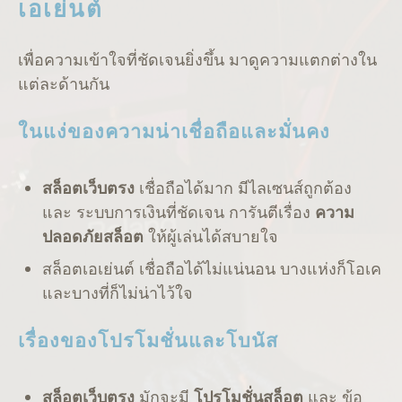
เอเย่นต์
เพื่อความเข้าใจที่ชัดเจนยิ่งขึ้น มาดูความแตกต่างใน
แต่ละด้านกัน
ในแง่ของความน่าเชื่อถือและมั่นคง
สล็อตเว็บตรง
เชื่อถือได้มาก มีไลเซนส์ถูกต้อง
และ ระบบการเงินที่ชัดเจน การันตีเรื่อง
ความ
ปลอดภัยสล็อต
ให้ผู้เล่นได้สบายใจ
สล็อตเอเย่นต์ เชื่อถือได้ไม่แน่นอน บางแห่งก็โอเค
และบางที่ก็ไม่น่าไว้ใจ
เรื่องของโปรโมชั่นและโบนัส
สล็อตเว็บตรง
มักจะมี
โปรโมชั่นสล็อต
และ ข้อ