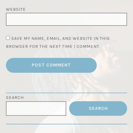
WEBSITE
SAVE MY NAME, EMAIL, AND WEBSITE IN THIS
BROWSER FOR THE NEXT TIME I COMMENT.
SEARCH
SEARCH