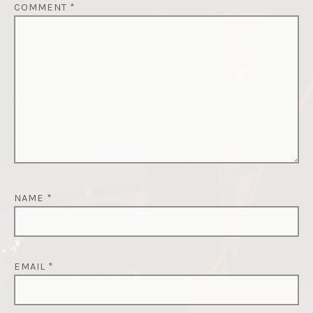
COMMENT
*
NAME
*
EMAIL
*