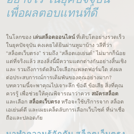
เพื่อผลตอบแทนที่ดี
ในโลกของ
เล่นสล็อตออนไลน์
ที่เติบโตอย่างรวดเร็ว
ในยุคปัจจุบัน คงเคยได้ยินผ่านหูมาบ้าง วลีที่ว่า
“สล็อตเว็บตรง” รวมถึง “สล็อตเอเย่นต์” ไม่มากก็น้อย
แต่ที่จริงแล้ว สองสิ่งนี้มีความแตกต่างกันอย่างสิ้นเชิง
และ รวมถึงการตัดสินใจเลือกแพลตฟอร์มใด ส่งผล
ต่อประสบการณ์การเดิมพันของคุณอย่างมาก?
บทความนี้จะพาคุณไปเจาะลึก ข้อดี ข้อเสีย สิ่งที่คุณ
ควรรู้ เพื่อช่วยให้คุณพิจารณาว่าควร
สมัครสล็อต
และเลือก
สล็อตเว็บตรง
หรือจะใช้บริการจาก สล็อต
เอเย่นต์ดี และเผยเคล็ดลับการเลือกเว็บไซต์ ที่น่าเชื่อ
ถือและปลอดภัย