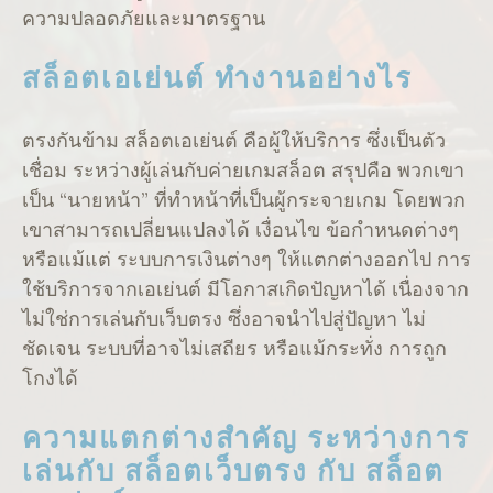
ความปลอดภัยและมาตรฐาน
สล็อตเอเย่นต์ ทำงานอย่างไร
ตรงกันข้าม สล็อตเอเย่นต์ คือผู้ให้บริการ ซึ่งเป็นตัว
เชื่อม ระหว่างผู้เล่นกับค่ายเกมสล็อต สรุปคือ พวกเขา
เป็น “นายหน้า” ที่ทำหน้าที่เป็นผู้กระจายเกม โดยพวก
เขาสามารถเปลี่ยนแปลงได้ เงื่อนไข ข้อกำหนดต่างๆ
หรือแม้แต่ ระบบการเงินต่างๆ ให้แตกต่างออกไป การ
ใช้บริการจากเอเย่นต์ มีโอกาสเกิดปัญหาได้ เนื่องจาก
ไม่ใช่การเล่นกับเว็บตรง ซึ่งอาจนำไปสู่ปัญหา ไม่
ชัดเจน ระบบที่อาจไม่เสถียร หรือแม้กระทั่ง การถูก
โกงได้
ความแตกต่างสำคัญ ระหว่างการ
เล่นกับ สล็อตเว็บตรง กับ สล็อต