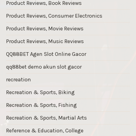
Product Reviews, Book Reviews
Product Reviews, Consumer Electronics
Product Reviews, Movie Reviews
Product Reviews, Music Reviews
QQ88BET Agen Slot Online Gacor
qq88bet demo akun slot gacor
recreation
Recreation & Sports, Biking
Recreation & Sports, Fishing
Recreation & Sports, Martial Arts
Reference & Education, College