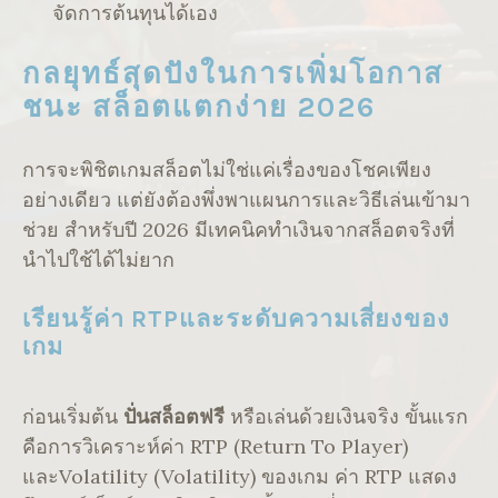
จัดการต้นทุนได้เอง
กลยุทธ์สุดปังในการเพิ่มโอกาส
ชนะ สล็อตแตกง่าย 2026
การจะพิชิตเกมสล็อตไม่ใช่แค่เรื่องของโชคเพียง
อย่างเดียว แต่ยังต้องพึ่งพาแผนการและวิธีเล่นเข้ามา
ช่วย สำหรับปี 2026 มีเทคนิคทำเงินจากสล็อตจริงที่
นำไปใช้ได้ไม่ยาก
เรียนรู้ค่า RTPและระดับความเสี่ยงของ
เกม
ก่อนเริ่มต้น
ปั่นสล็อตฟรี
หรือเล่นด้วยเงินจริง ขั้นแรก
คือการวิเคราะห์ค่า RTP (Return To Player)
และVolatility (Volatility) ของเกม ค่า RTP แสดง