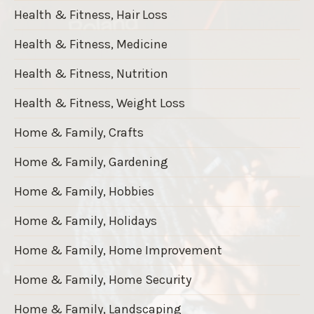
Health & Fitness, Hair Loss
Health & Fitness, Medicine
Health & Fitness, Nutrition
Health & Fitness, Weight Loss
Home & Family, Crafts
Home & Family, Gardening
Home & Family, Hobbies
Home & Family, Holidays
Home & Family, Home Improvement
Home & Family, Home Security
Home & Family, Landscaping