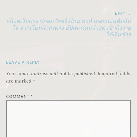
NEXT
สล็อตเว็บตรง ปลอดภัยจริงไหม หาคำตอบก่อนตัดสิน
ใจ จากเว็บหลักส่งตรง อัปเดตใหม่ล่าสุด เข้าถึงง่าย
ได้เงินชัวร์
LEAVE A REPLY
Your email address will not be published.
Required fields
are marked
*
COMMENT
*