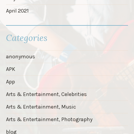
April 2021
Categories
anonymous
APK
App
Arts & Entertainment, Celebrities
Arts & Entertainment, Music
Arts & Entertainment, Photography
blog