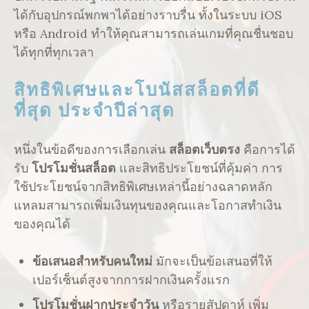
ได้กับอุปกรณ์พกพาได้อย่างราบรื่น ทั้งในระบบ iOS
หรือ Android ทำให้คุณสามารถเล่นเกมที่คุณชื่นชอบ
ได้ทุกที่ทุกเวลา
สิทธิพิเศษและโบนัสสล็อตที่ดี
ที่สุด ประจำปีล่าสุด
หนึ่งในข้อดีของการเลือกเล่น
สล็อตเว็บตรง
คือการได้
รับ
โปรโมชั่นสล็อต
และสิทธิประโยชน์ที่คุ้มค่า การ
ใช้ประโยชน์จากสิทธิพิเศษเหล่านี้อย่างฉลาดหลัก
แหลมสามารถเพิ่มเงินทุนของคุณและโอกาสทำเงิน
ของคุณได้
ข้อเสนอสำหรับคนใหม่
มักจะเป็นข้อเสนอที่ให้
เปอร์เซ็นต์สูงจากการฝากเงินครั้งแรก
โปรโมชั่นฝากประจำวัน
หรือรายสัปดาห์ เพิ่ม