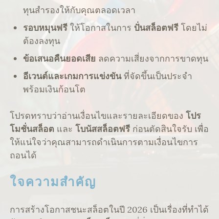
ทุนสำรองให้กับคุณตลอดเวลา
รอบหมุนฟรี
ให้โอกาสในการ
ปั่นสล็อตฟรี
โดยไม่
ต้องลงทุน
ข้อเสนอคืนยอดเสีย
ลดความเสี่ยงจากการขาดทุน
อีเวนต์และเกมการแข่งขัน
ที่จัดขึ้นเป็นประจำ
พร้อมเงินก้อนโต
โปรดทราบว่าอ่านเงื่อนไขและรายละเอียดของ
โปร
โมชั่นสล็อต
และ
โบนัสสล็อตฟรี
ก่อนตัดสินใจรับ เพื่อ
ให้แน่ใจว่าคุณสามารถดำเนินการตามเงื่อนไขการ
ถอนได้
ใจความสำคัญ
การสร้างโอกาสชนะสล็อตในปี 2026 เป็นเรื่องที่ทำได้