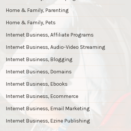
Home & Family, Parenting
Home & Family, Pets
Internet Business, Affiliate Programs
Internet Business, Audio-Video Streaming
Internet Business, Blogging
Internet Business, Domains
Internet Business, Ebooks
Internet Business, Ecommerce
Internet Business, Email Marketing
Internet Business, Ezine Publishing