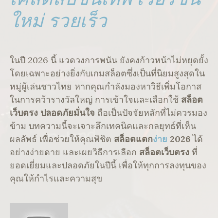
ใหม่ รวยเร็ว
ในปี 2026 นี้ แวดวงการพนัน ยังคงก้าวหน้าไม่หยุดยั้ง
โดยเฉพาะอย่างยิ่งกับเกมสล็อตซึ่งเป็นที่นิยมสูงสุดใน
หมู่ผู้เล่นชาวไทย หากคุณกำลังมองหาวิธีเพิ่มโอกาส
ในการคว้ารางวัลใหญ่ การเข้าใจและเลือกใช้
สล็อต
เว็บตรง ปลอดภัยมั่นใจ
ถือเป็นปัจจัยหลักที่ไม่ควรมอง
ข้าม บทความนี้จะเจาะลึกเทคนิคและกลยุทธ์ที่เห็น
ผลลัพธ์ เพื่อช่วยให้คุณพิชิต
สล็อตแตก
ง่าย
2026
ได้
อย่างง่ายดาย และเผยวิธีการเลือก
สล็อตเว็บตรง
ที่
ยอดเยี่ยมและปลอดภัยในปีนี้ เพื่อให้ทุกการลงทุนของ
คุณให้กำไรและความสุข