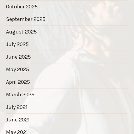
October 2025
September 2025
August 2025
July 2025
June 2025
May 2025
April 2025
March 2025
July 2021
June 2021
May 2021