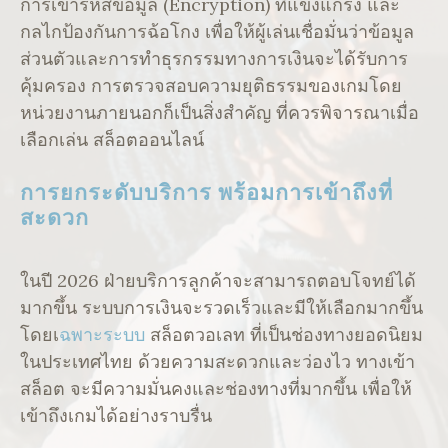
การเข้ารหัสข้อมูล (Encryption) ที่แข็งแกร่ง และ
กลไกป้องกันการฉ้อโกง เพื่อให้ผู้เล่นเชื่อมั่นว่าข้อมูล
ส่วนตัวและการทำธุรกรรมทางการเงินจะได้รับการ
คุ้มครอง การตรวจสอบความยุติธรรมของเกมโดย
หน่วยงานภายนอกก็เป็นสิ่งสำคัญ ที่ควรพิจารณาเมื่อ
เลือกเล่น สล็อตออนไลน์
การยกระดับบริการ พร้อมการเข้าถึงที่
สะดวก
ในปี 2026 ฝ่ายบริการลูกค้าจะสามารถตอบโจทย์ได้
มากขึ้น ระบบการเงินจะรวดเร็วและมีให้เลือกมากขึ้น
โดยเ
ฉพาะระบบ
สล็อตวอเลท ที่เป็นช่องทางยอดนิยม
ในประเทศไทย ด้วยความสะดวกและว่องไว ทางเข้า
สล็อต จะมีความมั่นคงและช่องทางที่มากขึ้น เพื่อให้
เข้าถึงเกมได้อย่างราบรื่น