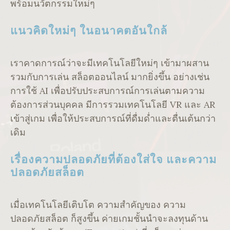
พร้อมนวัตกรรมใหม่ๆ
แนวคิดใหม่ๆ ในอนาคตอันใกล้
เราคาดการณ์ว่าจะมีเทคโนโลยีใหม่ๆ เข้ามาผสาน
รวมกับการเล่น สล็อตออนไลน์ มากยิ่งขึ้น อย่างเช่น
การใช้ AI เพื่อปรับประสบการณ์การเล่นตามความ
ต้องการส่วนบุคคล มีการรวมเทคโนโลยี VR และ AR
เข้าสู่เกม เพื่อให้ประสบการณ์ที่ดื่มด่ำและตื่นเต้นกว่า
เดิม
เรื่องความปลอดภัยที่ต้องใส่ใจ และความ
ปลอดภัยสล็อต
เมื่อเทคโนโลยีเติบโต ความสำคัญของ ความ
ปลอดภัยสล็อต ก็สูงขึ้น ค่ายเกมชั้นนำจะลงทุนด้าน