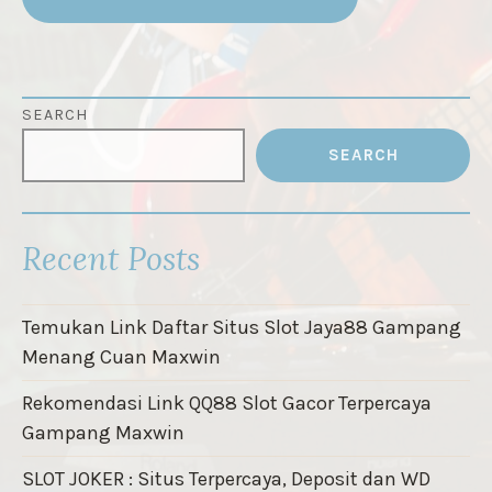
SEARCH
SEARCH
Recent Posts
Temukan Link Daftar Situs Slot Jaya88 Gampang
Menang Cuan Maxwin
Rekomendasi Link QQ88 Slot Gacor Terpercaya
Gampang Maxwin
SLOT JOKER : Situs Terpercaya, Deposit dan WD