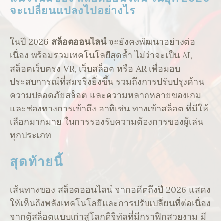
จะเปลี่ยนแปลงไปอย่างไร
ในปี 2026
สล็อตออนไลน์
จะยังคงพัฒนาอย่างต่อ
เนื่อง พร้อมรวมเทคโนโลยีสุดล้ำ ไม่ว่าจะเป็น AI,
สล็อตเว็บตรง VR, เว็บสล็อต หรือ AR เพื่อมอบ
ประสบการณ์ที่สมจริงยิ่งขึ้น รวมถึงการปรับปรุงด้าน
ความปลอดภัยสล็อต และความหลากหลายของเกม
และช่องทางการเข้าถึง อาทิเช่น ทางเข้าสล็อต ที่มีให้
เลือกมากมาย ในการรองรับความต้องการของผู้เล่น
ทุกประเภท
สุดท้ายนี้
เส้นทางของ สล็อตออนไลน์ จากอดีตถึงปี 2026 แสดง
ให้เห็นถึงพลังเทคโนโลยีและการปรับเปลี่ยนที่ต่อเนื่อง
จากตู้สล็อตแบบเก่าสู่โลกดิจิทัลที่มีกราฟิกสวยงาม มี