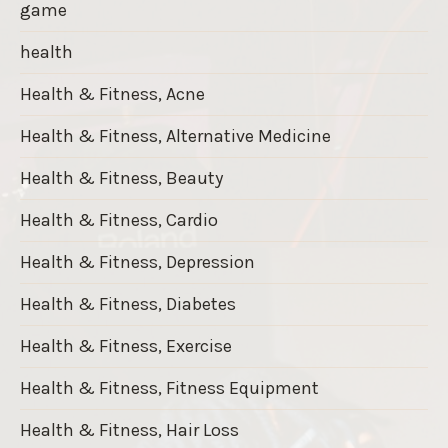
game
health
Health & Fitness, Acne
Health & Fitness, Alternative Medicine
Health & Fitness, Beauty
Health & Fitness, Cardio
Health & Fitness, Depression
Health & Fitness, Diabetes
Health & Fitness, Exercise
Health & Fitness, Fitness Equipment
Health & Fitness, Hair Loss