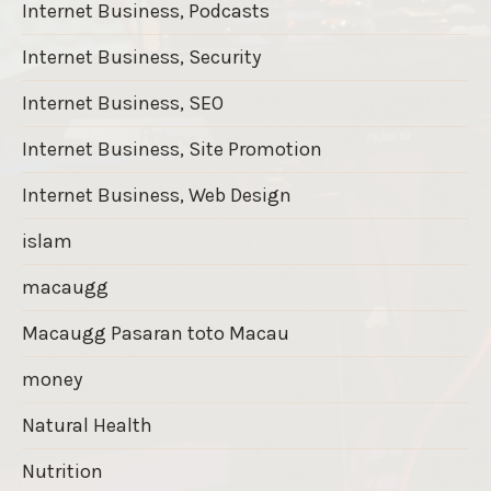
Internet Business, Podcasts
Internet Business, Security
Internet Business, SEO
Internet Business, Site Promotion
Internet Business, Web Design
islam
macaugg
Macaugg Pasaran toto Macau
money
Natural Health
Nutrition