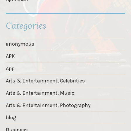
Categories
anonymous
APK
App
Arts & Entertainment, Celebrities
Arts & Entertainment, Music
Arts & Entertainment, Photography
blog
Business