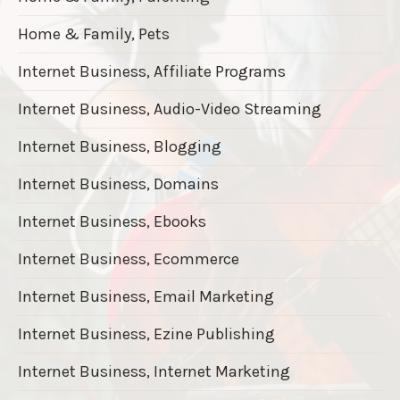
Home & Family, Pets
Internet Business, Affiliate Programs
Internet Business, Audio-Video Streaming
Internet Business, Blogging
Internet Business, Domains
Internet Business, Ebooks
Internet Business, Ecommerce
Internet Business, Email Marketing
Internet Business, Ezine Publishing
Internet Business, Internet Marketing