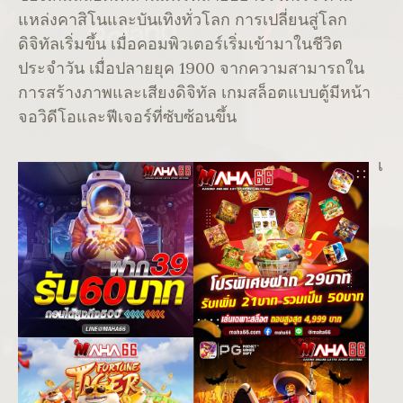
แหล่งคาสิโนและบันเทิงทั่วโลก การเปลี่ยนสู่โลก
ดิจิทัลเริ่มขึ้น เมื่อคอมพิวเตอร์เริ่มเข้ามาในชีวิต
ประจำวัน เมื่อปลายยุค 1900 จากความสามารถใน
การสร้างภาพและเสียงดิจิทัล เกมสล็อตแบบตู้มีหน้า
จอวิดีโอและฟีเจอร์ที่ซับซ้อนขึ้น
เ