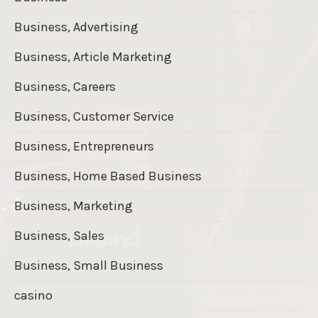
Business, Advertising
Business, Article Marketing
Business, Careers
Business, Customer Service
Business, Entrepreneurs
Business, Home Based Business
Business, Marketing
Business, Sales
Business, Small Business
casino