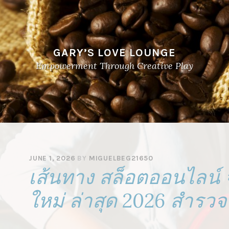
GARY’S LOVE LOUNGE
Empowerment Through Creative Play
JUNE 1, 2026
BY
MIGUELBEG21650
เส้นทาง สล็อตออนไลน์ จา
ใหม่ ล่าสุด 2026 สำรวจ