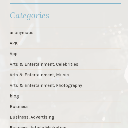
Categories
anonymous
APK
App
Arts & Entertainment, Celebrities
Arts & Entertainment, Music
Arts & Entertainment, Photography
blog
Business
Business, Advertising
Business, Article Marketing