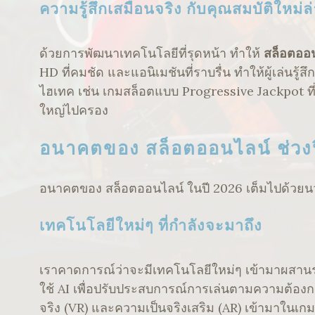
ความรู้สึกเสมือนจริง กับคุณสมบัติใหม่ล่
ด้วยการพัฒนาเทคโนโลยีที่รุดหน้า ทำให้
สล็อตออ
HD ที่คมชัด และแอนิเมชันที่ราบรื่น ทำให้ผู้เล่นรู้สึก
ไฮเทค เช่น เกมสล็อตแบบ Progressive Jackpot ที่เง
ใหญ่ไปครอง
อนาคตของ สล็อตออนไลน์ ช่วง
อนาคตของ สล็อตออนไลน์ ในปี 2026 เต็มไปด้วย
เทคโนโลยีใหม่ๆ ที่กำลังจะมาถึง
เราคาดการณ์ว่าจะมีเทคโนโลยีใหม่ๆ เข้ามาผสานรว
ใช้ AI เพื่อปรับประสบการณ์การเล่นตามความต้อง
จริง (VR) และความเป็นจริงเสริม (AR) เข้ามาในเกม เ