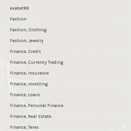
exabet88
Fashion
Fashion, Clothing
Fashion, Jewelry
Finance, Credit
Finance, Currency Trading
Finance, Insurance
Finance, Investing
Finance, Loans
Finance, Personal Finance
Finance, Real Estate
Finance, Taxes