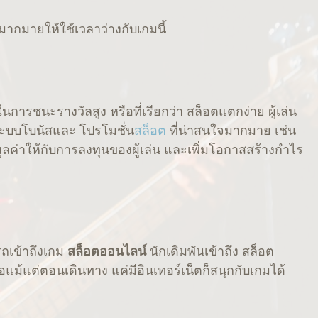
นมากมายให้ใช้เวลาว่างกับเกมนี้
รชนะรางวัลสูง หรือที่เรียกว่า สล็อตแตกง่าย ผู้เล่น
มีระบบโบนัสและ โปรโมชั่น
สล็อต
ที่น่าสนใจมากมาย เช่น
มมูลค่าให้กับการลงทุนของผู้เล่น และเพิ่มโอกาสสร้างกำไร
ถเข้าถึงเกม
สล็อตออนไลน์
นักเดิมพันเข้าถึง สล็อต
หรือแม้แต่ตอนเดินทาง แค่มีอินเทอร์เน็ตก็สนุกกับเกมได้