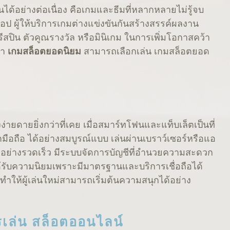
ล่นได้อย่างต่อเนื่อง คือเกมและธีมที่หลากหลายไม่รู้จบ
ป๊อป ผู้ให้บริการเกมต่างแข่งขันกันสร้างสรรค์ผลงาน
ีสปิน ตัวคูณรางวัล หรือมินิเกม ในการเพิ่มโอกาสคว้า
หา
เกมสล็อตยอดนิยม
สามารถเลือกเล่น เกมสล็อตยอด
ง่ายดายยิ่งกว่าที่เคย เมื่อสมาร์ทโฟนและแท็บเล็ตเป็นที่
ือถือ ได้อย่างสมบูรณ์แบบ เล่นผ่านเบราว์เซอร์หรือแอ
งอย่างรวดเร็ว มีระบบจัดการบัญชีที่อำนวยความสะดวก
ด้รับความนิยมเพราะมีมาตรฐานและบริการเชื่อถือได้
 ทำให้ผู้เล่นใหม่สามารถเริ่มต้นความสนุกได้อย่าง
รเล่น สล็อตออนไลน์