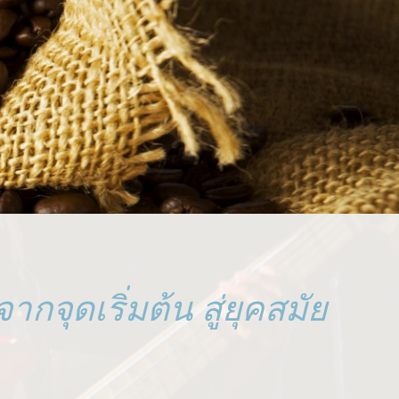
กจุดเริ่มต้น สู่ยุคสมัย