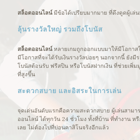
สล็อตออนไลน์
มีข้อได้เปรียบมากมาย ที่ดึงดูดผู้เล่
ลุ้นรางวัลใหญ่ รวมถึงโบนัส
สล็อตออนไลน์
หลายเกมถูกออกแบบมาให้มีโอกาสในกา
มีโอกาสที่จะได้รับเงินรางวัลบ่อยๆ นอกจากนี้ ยัง
โบนัสต้อนรับ ฟรีสปิน หรือโบนัสฝากเงิน ที่ช่วยเพิ่
ที่สูงขึ้น
สะดวกสบาย และอิสระในการเล่น
จุดเด่นอันดับแรกคือความสะดวกสบาย ผู้เล่นสามาร
ออนไลน์ ได้ทุกวัน 24 ชั่วโมง ทั้งที่บ้าน ที่ทำงาน 
เลย ไม่ต้องไปที่บ่อนคาสิโนจริงอีกแล้ว