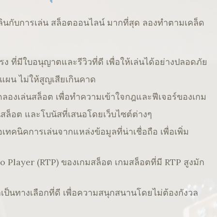
เพลินกับการเล่น สล็อตออนไลน์ มากที่สุด ลองทำตามเคล็ด
 ที่มีใบอนุญาตและรีวิวที่ดี เพื่อให้เล่นได้อย่างปลอดภัย
น ไม่ให้สูญเสียเกินคาด
ดลองเล่นสล็อต เพื่อทำความเข้าใจกฎและฟีเจอร์ของเกม
สล็อต และโบนัสที่เสนอโดยเว็บไซต์ต่างๆ
คนิคการเล่นจากแหล่งข้อมูลที่น่าเชื่อถือ เพื่อเพิ่ม
 Player (RTP) ของเกมสล็อต เกมสล็อตที่มี RTP สูงมัก
็เป็นทางเลือกที่ดี เพื่อความสนุกสนานโดยไม่ต้องกังวล