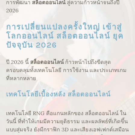
การพัฒนา
สล็อตออนไลน์
สู่ความก้าวหน้าจนถึงปี
2026
การเปลี่ยนแปลงครั้งใหญ่ เข้าสู่
โลกออนไลน์
สล็อตออนไลน์
ยุค
ปัจจุบัน 2026
ปี 2026 นี้
สล็อตออนไลน์
ก้าวหน้าไปถึงขีดสุด
ครอบคลุมทั้งเทคโนโลยี การใช้งาน และประเภทเกม
ที่หลากหลาย
เทคโนโลยีเบื้องหลัง
สล็อตออนไลน์
เทคโนโลยี RNG คือแกนหลักของ สล็อตออนไลน์ ใน
วันนี้ ที่ทำให้เกมมีความยุติธรรม และผลลัพธ์ที่เกิดขึ้น
แบบสุ่มจริง ยังมีกราฟิก 3D และเสียงเอฟเฟกต์เสมือน