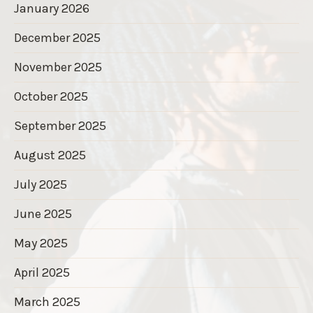
January 2026
December 2025
November 2025
October 2025
September 2025
August 2025
July 2025
June 2025
May 2025
April 2025
March 2025