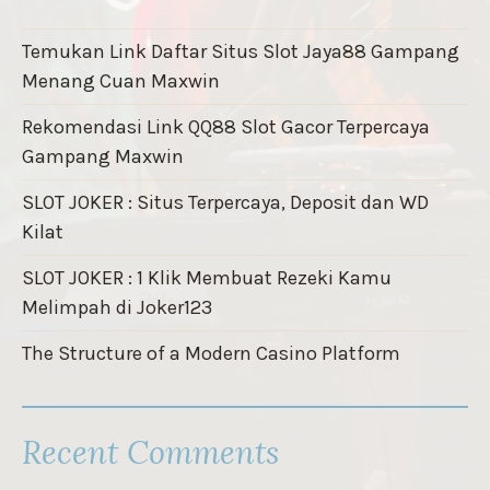
Temukan Link Daftar Situs Slot Jaya88 Gampang
Menang Cuan Maxwin
Rekomendasi Link QQ88 Slot Gacor Terpercaya
Gampang Maxwin
SLOT JOKER : Situs Terpercaya, Deposit dan WD
Kilat
SLOT JOKER : 1 Klik Membuat Rezeki Kamu
Melimpah di Joker123
The Structure of a Modern Casino Platform
Recent Comments