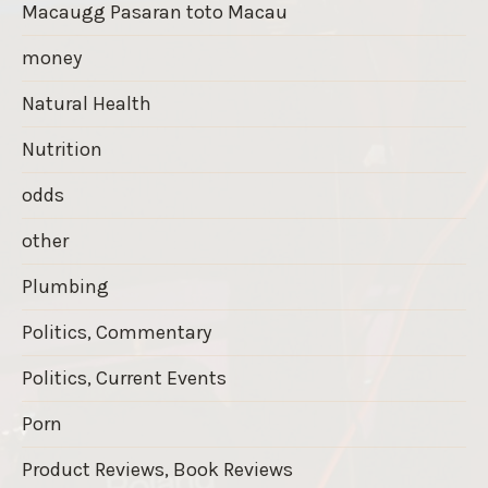
Macaugg Pasaran toto Macau
money
Natural Health
Nutrition
odds
other
Plumbing
Politics, Commentary
Politics, Current Events
Porn
Product Reviews, Book Reviews