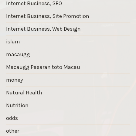
Internet Business, SEO
Internet Business, Site Promotion
Internet Business, Web Design
islam
macaugg
Macaugg Pasaran toto Macau
money
Natural Health
Nutrition
odds
other