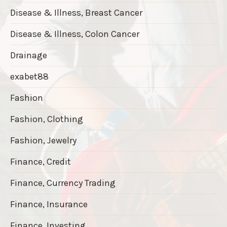
Disease & Illness, Breast Cancer
Disease & Illness, Colon Cancer
Drainage
exabet88
Fashion
Fashion, Clothing
Fashion, Jewelry
Finance, Credit
Finance, Currency Trading
Finance, Insurance
Finance, Investing