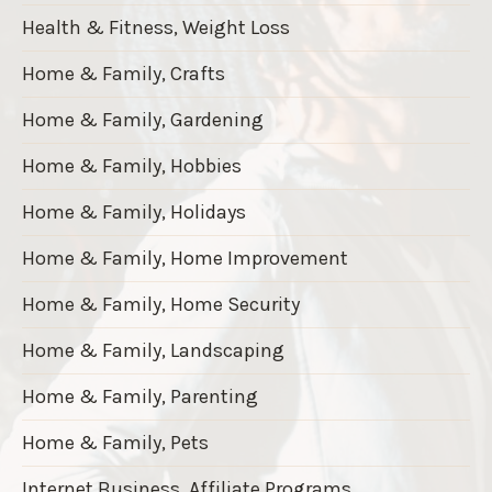
Health & Fitness, Weight Loss
Home & Family, Crafts
Home & Family, Gardening
Home & Family, Hobbies
Home & Family, Holidays
Home & Family, Home Improvement
Home & Family, Home Security
Home & Family, Landscaping
Home & Family, Parenting
Home & Family, Pets
Internet Business, Affiliate Programs