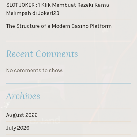
SLOT JOKER : 1 Klik Membuat Rezeki Kamu
Melimpah di Joker123
The Structure of a Modern Casino Platform
Recent Comments
No comments to show.
Archives
August 2026
July 2026