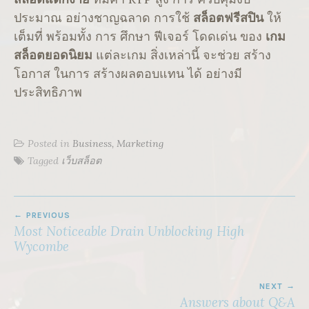
ประมาณ อย่างชาญฉลาด การใช้
สล็อตฟรีสปิน
ให้
เต็มที่ พร้อมทั้ง การ ศึกษา ฟีเจอร์ โดดเด่น ของ
เกม
สล็อตยอดนิยม
แต่ละเกม สิ่งเหล่านี้ จะช่วย สร้าง
โอกาส ในการ สร้างผลตอบแทน ได้ อย่างมี
ประสิทธิภาพ
Posted in
Business, Marketing
Tagged
เว็บสล็อต
POST
PREVIOUS
NAVIGATION
Most Noticeable Drain Unblocking High
Wycombe
NEXT
Answers about Q&A