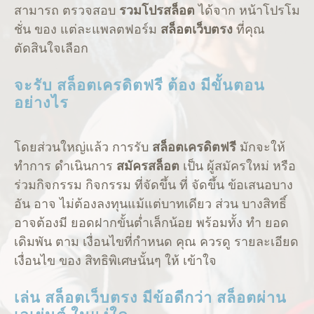
สามารถ ตรวจสอบ
รวมโปรสล็อต
ได้จาก หน้าโปรโม
ชั่น ของ แต่ละแพลตฟอร์ม
สล็อตเว็บตรง
ที่คุณ
ตัดสินใจเลือก
จะรับ สล็อตเครดิตฟรี ต้อง มีขั้นตอน
อย่างไร
โดยส่วนใหญ่แล้ว การรับ
สล็อตเครดิตฟรี
มักจะให้
ทำการ ดำเนินการ
สมัครสล็อต
เป็น ผู้สมัครใหม่ หรือ
ร่วมกิจกรรม กิจกรรม ที่จัดขึ้น ที่ จัดขึ้น ข้อเสนอบาง
อัน อาจ ไม่ต้องลงทุนแม้แต่บาทเดียว ส่วน บางสิทธิ์
อาจต้องมี ยอดฝากขั้นต่ำเล็กน้อย พร้อมทั้ง ทำ ยอด
เดิมพัน ตาม เงื่อนไขที่กำหนด คุณ ควรดู รายละเอียด
เงื่อนไข ของ สิทธิพิเศษนั้นๆ ให้ เข้าใจ
เล่น สล็อตเว็บตรง มีข้อดีกว่า สล็อตผ่าน