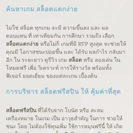
ค้นหาเกม สล็อตแตกง่าย
ไม่ใช่ สล็อต ทุกเกม จะมี ความขึ้นลง และ ผล
ตอบแทน ที่ เท่าเทียมกัน การศึกษา รวมถึง เลือก
สล็อตแตกง่าย
หรือไม่ก็ เกมที่มี RTP สูงสุด จะช่วยให้
คุณมี โอกาสชนะบ่อยขึ้น และ ได้รับ ผลกำไร กลับมา
อีก ใน ระยะยาว ดูรีวิว เกม
สล็อต
หรือ ลองเล่น ใน
โหมดฟรี เพื่อ วิเคราะห์ การให้รางวัล พร้อมทั้ง
ฟีเจอร์ ยอดเยี่ยม ของแต่ละเกม เบื้องต้น
การบริหาร สล็อตฟรีสปิน ให้ คุ้มค่าที่สุด
สล็อตฟรีสปิน
ที่ได้รับจาก โบนัส หรือ สะสม
เครื่องหมาย ในเกม เป็น อาวุธสำคัญ ในการ ช่วยให้
ชนะ โดย ไม่ต้องใช้ทุนเพิ่ม ใช้การหมุนฟรีนี้ ให้ เกิด