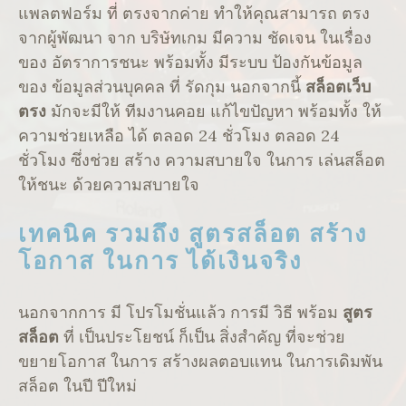
แพลตฟอร์ม ที่ ตรงจากค่าย ทำให้คุณสามารถ ตรง
จากผู้พัฒนา จาก บริษัทเกม มีความ ชัดเจน ในเรื่อง
ของ อัตราการชนะ พร้อมทั้ง มีระบบ ป้องกันข้อมูล
ของ ข้อมูลส่วนบุคคล ที่ รัดกุม นอกจากนี้
สล็อตเว็บ
ตรง
มักจะมีให้ ทีมงานคอย แก้ไขปัญหา พร้อมทั้ง ให้
ความช่วยเหลือ ได้ ตลอด 24 ชั่วโมง ตลอด 24
ชั่วโมง ซึ่งช่วย สร้าง ความสบายใจ ในการ เล่นสล็อต
ให้ชนะ ด้วยความสบายใจ
เทคนิค รวมถึง สูตรสล็อต สร้าง
โอกาส ในการ ได้เงินจริง
นอกจากการ มี โปรโมชั่นแล้ว การมี วิธี พร้อม
สูตร
สล็อต
ที่ เป็นประโยชน์ ก็เป็น สิ่งสำคัญ ที่จะช่วย
ขยายโอกาส ในการ สร้างผลตอบแทน ในการเดิมพัน
สล็อต ในปี ปีใหม่