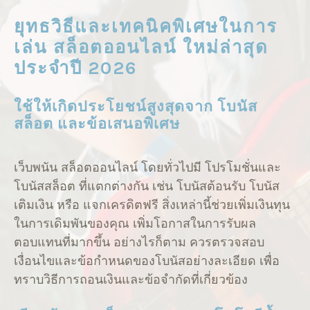
ยุทธวิธีและเทคนิคพิเศษในการ
เล่น สล็อตออนไลน์ ใหม่ล่าสุด
ประจำปี 2026
ใช้ให้เกิดประโยชน์สูงสุดจาก โบนัส
สล็อต และข้อเสนอพิเศษ
เว็บพนัน สล็อตออนไลน์ โดยทั่วไปมี โปรโมชั่นและ
โบนัสสล็อต ที่แตกต่างกัน เช่น โบนัสต้อนรับ โบนัส
เติมเงิน หรือ แจกเครดิตฟรี สิ่งเหล่านี้ช่วยเพิ่มเงินทุน
ในการเดิมพันของคุณ เพิ่มโอกาสในการรับผล
ตอบแทนที่มากขึ้น อย่างไรก็ตาม ควรตรวจสอบ
เงื่อนไขและข้อกำหนดของโบนัสอย่างละเอียด เพื่อ
ทราบวิธีการถอนเงินและข้อจำกัดที่เกี่ยวข้อง