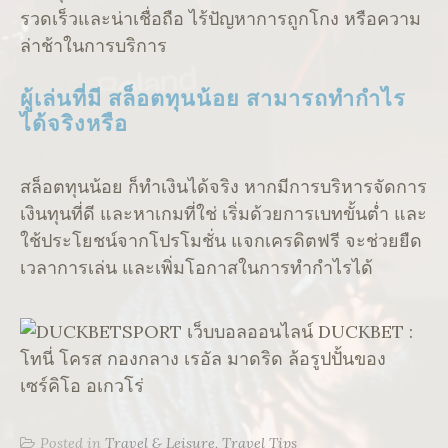
รวดเร็วและน่าเชื่อถือ ไร้ปัญหาการถูกโกง หรือความ
ล่าช้าในการบริการ
ผู้เล่นที่มี สล็อตทุนน้อย สามารถทำกำไร
ได้จริงหรือ
สล็อตทุนน้อย ก็ทำเงินได้จริง หากมีการบริหารจัดการ
เงินทุนที่ดี และหาเกมที่ใช่ เริ่มด้วยการเบทขั้นต่ำ และ
ใช้ประโยชน์จากโปรโมชั่น แจกเครดิตฟรี จะช่วยยืด
เวลาการเล่น และเพิ่มโอกาสในการทำกำไรได้
Posted in
Travel & Leisure, Travel Tips