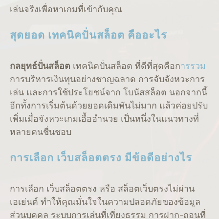
เล่นจริงเพื่อหาเกมที่เข้ากับคุณ
สุดยอด เทคนิคปั่นสล็อต คืออะไร
กลยุทธ์ปั่นสล็อต
เทคนิคปั่นสล็อต ที่ดีที่สุดคือก
ารรวม
การบริหารเงินทุนอย่างชาญฉลาด การจับจังหวะการ
เล่น และการใช้ประโยชน์จาก โบนัสสล็อต นอกจากนี้
อีกทั้งการเริ่มต้นด้วยยอดเดิมพันไม่มาก แล้วค่อยปรับ
เพิ่มเมื่อจังหวะเกมเอื้ออำนวย เป็นหนึ่งในแนวทางที่
หลายคนชื่นชอบ
การเลือก เว็บสล็อตตรง มีข้อดีอย่างไร
การเลือก เว็บสล็อตตรง หรือ สล็อตเว็บตรงไม่ผ่าน
เอเย่นต์ ทำให้คุณมั่นใจในความปลอดภัยของข้อมูล
ส่วนบุคคล ระบบการเล่นที่เที่ยงธรรม การฝาก-ถอนที่