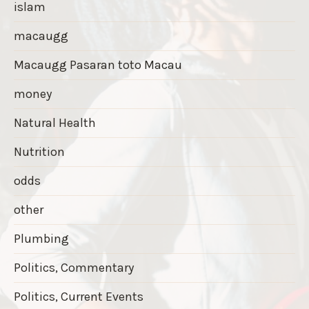
islam
macaugg
Macaugg Pasaran toto Macau
money
Natural Health
Nutrition
odds
other
Plumbing
Politics, Commentary
Politics, Current Events