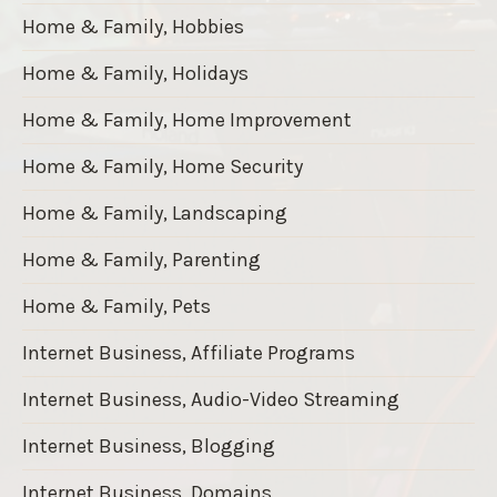
Home & Family, Hobbies
Home & Family, Holidays
Home & Family, Home Improvement
Home & Family, Home Security
Home & Family, Landscaping
Home & Family, Parenting
Home & Family, Pets
Internet Business, Affiliate Programs
Internet Business, Audio-Video Streaming
Internet Business, Blogging
Internet Business, Domains