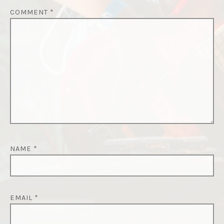
COMMENT
*
NAME
*
EMAIL
*