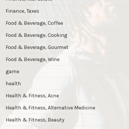
Finance, Taxes
Food & Beverage, Coffee
Food & Beverage, Cooking
Food & Beverage, Gourmet
Food & Beverage, Wine
game
health
Health & Fitness, Acne
Health & Fitness, Alternative Medicine
Health & Fitness, Beauty