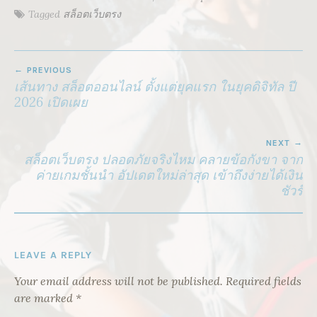
Tagged
สล็อตเว็บตรง
POST
PREVIOUS
NAVIGATION
เส้นทาง สล็อตออนไลน์ ตั้งแต่ยุคแรก ในยุคดิจิทัล ปี
2026 เปิดเผย
NEXT
สล็อตเว็บตรง ปลอดภัยจริงไหม คลายข้อกังขา จาก
ค่ายเกมชั้นนำ อัปเดตใหม่ล่าสุด เข้าถึงง่ายได้เงิน
ชัวร์
LEAVE A REPLY
Your email address will not be published.
Required fields
are marked
*