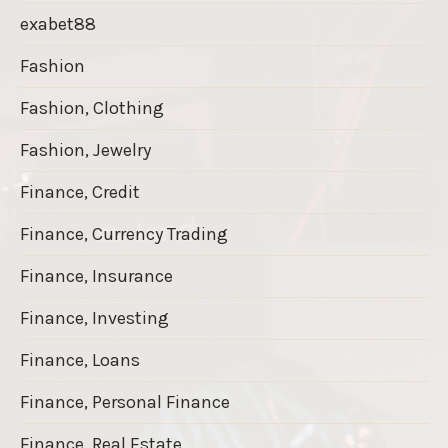
exabet88
Fashion
Fashion, Clothing
Fashion, Jewelry
Finance, Credit
Finance, Currency Trading
Finance, Insurance
Finance, Investing
Finance, Loans
Finance, Personal Finance
Finance, Real Estate