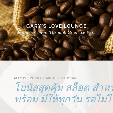
GARY’S LOVE LOUNGE
Empowerment Through Creative Play
MAY 26, 2026
BY
MIGUELBEG21650
โบนัสสุดคุ้ม สล็อต สำหร
พร้อม มีให้ทุกวัน รอไม่ไ