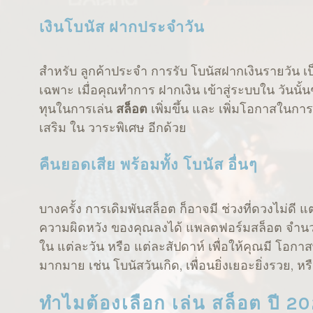
เงินโบนัส ฝากประจำวัน
สำหรับ ลูกค้าประจำ การรับ โบนัสฝากเงินรายวัน เป็
เฉพาะ เมื่อคุณทำการ ฝากเงิน เข้าสู่ระบบใน วันนั้
ทุนในการเล่น
สล็อต
เพิ่มขึ้น และ เพิ่มโอกาสในกา
เสริม ใน วาระพิเศษ อีกด้วย
คืนยอดเสีย พร้อมทั้ง โบนัส อื่นๆ
บางครั้ง การเดิมพันสล็อต ก็อาจมี ช่วงที่ดวงไม่ดี 
ความผิดหวัง ของคุณลงได้ แพลตฟอร์มสล็อต จำนวนหน
ใน แต่ละวัน หรือ แต่ละสัปดาห์ เพื่อให้คุณมี โอกาสพ
มากมาย เช่น โบนัสวันเกิด, เพื่อนยิ่งเยอะยิ่งรวย,
ทำไมต้องเลือก เล่น สล็อต ปี 202