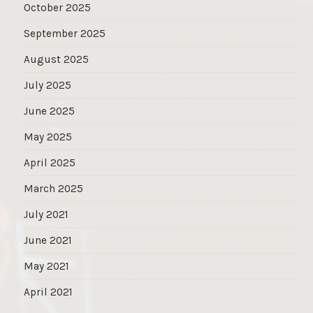
October 2025
September 2025
August 2025
July 2025
June 2025
May 2025
April 2025
March 2025
July 2021
June 2021
May 2021
April 2021