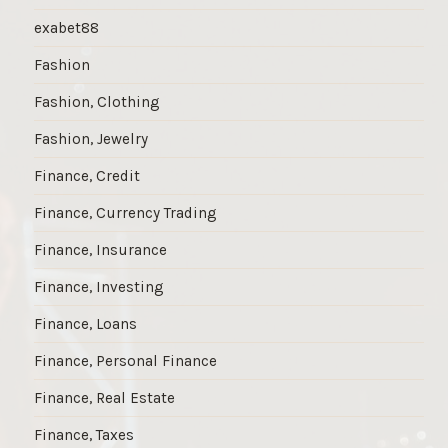
exabet88
Fashion
Fashion, Clothing
Fashion, Jewelry
Finance, Credit
Finance, Currency Trading
Finance, Insurance
Finance, Investing
Finance, Loans
Finance, Personal Finance
Finance, Real Estate
Finance, Taxes