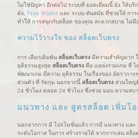
ไม่ใช่ปัญหา อีกต่อไป ระบบที่ ยอดเยี่ยมนี้ ยัง ให้บ
ดัง,
True Wallet
และ ระบบ ทันสมัย ที่ช่วยให้ การ
ทำให้ การสนุกกับสล็อต ของคุณ สะดวกสบาย ไม่มี
ความไว้วางใจ ของ สล็อตเว็บตรง
การ เลือกเดิมพัน
สล็อตเว็บตรง
มีความสำคัญมาก ใน
ยุติธรรมสูงสุด
สล็อตเว็บตรง
คือ แหล่งรวมเกม ที่ ไ
พัฒนาเกม มีความ ยุติธรรม ในเรื่องของ อัตราการ
ส่วนตัว ที่ รัดกุม นอกจากนี้
สล็อตเว็บตรง
ส่วนใหญ่ม
24 ชั่วโมง ตลอด 24 ชั่วโมง ซึ่งช่วย มอบ ความส
แนวทาง และ สูตรสล็อต เพิ่มโ
นอกจากการ มี โปรโมชั่นแล้ว การมี แนวทาง และ
ระดับโอกาส ในการ สร้างรายได้ จากการเล่น สล็อ