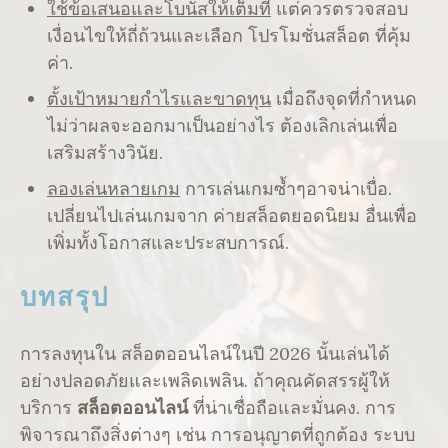
ใช้ข้อเสนอและโบนัสให้เต็มที่
แต่ควรตรวจสอบ
เงื่อนไขให้ถี่ถ้วนและเลือก โปรโมชั่นสล็อต ที่คุ้ม
ค่า.
ตั้งเป้าหมายกำไรและขาดทุน
เมื่อถึงจุดที่กำหนด
ไม่ว่าผลจะออกมาเป็นอย่างไร ต้องเลิกเล่นเพื่อ
เสริมสร้างวินัย.
ลองเล่นหลายเกม
การเล่นเกมซ้ำๆอาจน่าเบื่อ.
เปลี่ยนไปเล่นเกมจาก ค่ายสล็อตยอดนิยม อื่นเพื่อ
เพิ่มทั้งโอกาสและประสบการณ์.
บทสรุป
การลงทุนใน สล็อตออนไลน์ในปี 2026 นั้นเล่นได้
อย่างปลอดภัยและเพลิดเพลิน. ถ้าคุณคัดสรรผู้ให้
บริการ
สล็อตออนไลน์
ที่น่าเชื่อถือและมั่นคง. การ
พิจารณาถึงสิ่งต่างๆ เช่น การอนุญาตที่ถูกต้อง ระบบ