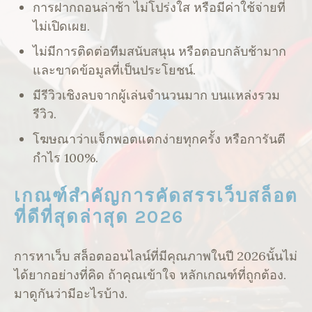
การฝากถอนล่าช้า ไม่โปร่งใส หรือมีค่าใช้จ่ายที่
ไม่เปิดเผย.
ไม่มีการติดต่อทีมสนับสนุน หรือตอบกลับช้ามาก
และขาดข้อมูลที่เป็นประโยชน์.
มีรีวิวเชิงลบจากผู้เล่นจำนวนมาก บนแหล่งรวม
รีวิว.
โฆษณาว่าแจ็กพอตแตกง่ายทุกครั้ง หรือการันตี
กำไร 100%.
เกณฑ์สำคัญการคัดสรรเว็บสล็อต
ที่ดีที่สุดล่าสุด 2026
การหาเว็บ สล็อตออนไลน์ที่มีคุณภาพในปี 2026นั้นไม่
ได้ยากอย่างที่คิด ถ้าคุณเข้าใจ หลักเกณฑ์ที่ถูกต้อง.
มาดูกันว่ามีอะไรบ้าง.