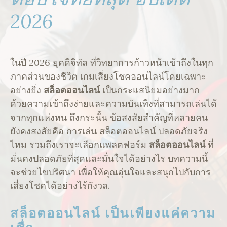
2026
ในปี 2026 ยุคดิจิทัล ที่วิทยาการก้าวหน้าเข้าถึงในทุก
ภาคส่วนของชีวิต เกมเสี่ยงโชคออนไลน์โดยเฉพาะ
อย่างยิ่ง
สล็อตออนไลน์
เป็นกระแสนิยมอย่างมาก
ด้วยความเข้าถึงง่ายและความบันเทิงที่สามารถเล่นได้
จากทุกแห่งหน ถึงกระนั้น ข้อสงสัยสำคัญที่หลายคน
ยังคงสงสัยคือ การเล่น สล็อตออนไลน์ ปลอดภัยจริง
ไหม รวมถึงเราจะเลือกแพลตฟอร์ม
สล็อตออนไลน์
ที่
มั่นคงปลอดภัยที่สุดและมั่นใจได้อย่างไร บทความนี้
จะช่วยไขปริศนา เพื่อให้คุณอุ่นใจและสนุกไปกับการ
เสี่ยงโชคได้อย่างไร้กังวล.
สล็อตออนไลน์
เป็นเพียงแค่ความ