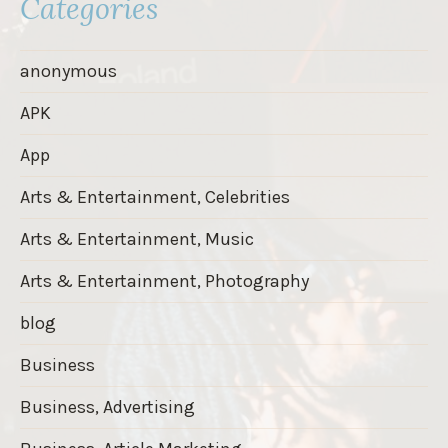
Categories
anonymous
APK
App
Arts & Entertainment, Celebrities
Arts & Entertainment, Music
Arts & Entertainment, Photography
blog
Business
Business, Advertising