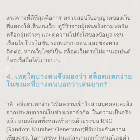
แนวทางที่ดีที่สุดคือการ ตรวจสอบใบอนุญาตของเว็บ
ที่แสดงให้เห็นบนเว็บ. ดูรีวิวจากผู้เล่นจริงตามฟอรัม
หรือกลุ่มต่างๆ และดูความโปร่งใสของข้อมูล เช่น
เงื่อนไขโปรโมชั่น ระบบฝาก-ถอน และช่องทาง
ติดต่อ. หากเว็บไซต์เป็น สล็อตเว็บตรงไม่ผ่านเอเย่นต์
ก็จะเชื่อถือได้มากกว่า.
4. เหตุใดบางคนจึงมองว่า สล็อตแตกง่าย
ในขณะที่บางคนบอกว่าเล่นยาก?
วลี “สล็อตแตกง่าย”เป็นความเข้าใจส่วนบุคคลและอิง
จากประสบการณ์ในช่วงเวลาจำกัด. ในความเป็นจริง
แล้ว เกมสล็อตทั้งหมดทำงานด้วยระบบ RNG
(Random Number Generator)ที่รับประกันความ
เที่ยงตรง. โอกาสชนะในแต่ละเกมถูกกำหนดโดยค่า