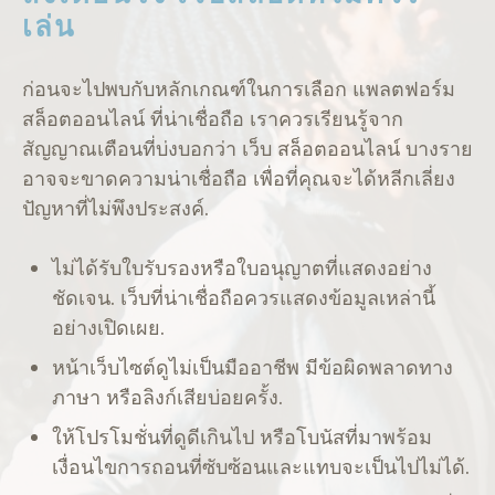
เล่น
ก่อนจะไปพบกับหลักเกณฑ์ในการเลือก แพลตฟอร์ม
สล็อตออนไลน์ ที่น่าเชื่อถือ เราควรเรียนรู้จาก
สัญญาณเตือนที่บ่งบอกว่า เว็บ สล็อตออนไลน์ บางราย
อาจจะขาดความน่าเชื่อถือ เพื่อที่คุณจะได้หลีกเลี่ยง
ปัญหาที่ไม่พึงประสงค์.
ไม่ได้รับใบรับรองหรือใบอนุญาตที่แสดงอย่าง
ชัดเจน. เว็บที่น่าเชื่อถือควรแสดงข้อมูลเหล่านี้
อย่างเปิดเผย.
หน้าเว็บไซต์ดูไม่เป็นมืออาชีพ มีข้อผิดพลาดทาง
ภาษา หรือลิงก์เสียบ่อยครั้ง.
ให้โปรโมชั่นที่ดูดีเกินไป หรือโบนัสที่มาพร้อม
เงื่อนไขการถอนที่ซับซ้อนและแทบจะเป็นไปไม่ได้.