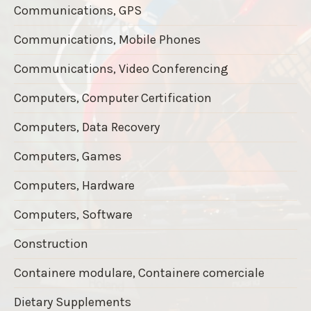
Communications, GPS
Communications, Mobile Phones
Communications, Video Conferencing
Computers, Computer Certification
Computers, Data Recovery
Computers, Games
Computers, Hardware
Computers, Software
Construction
Containere modulare, Containere comerciale
Dietary Supplements