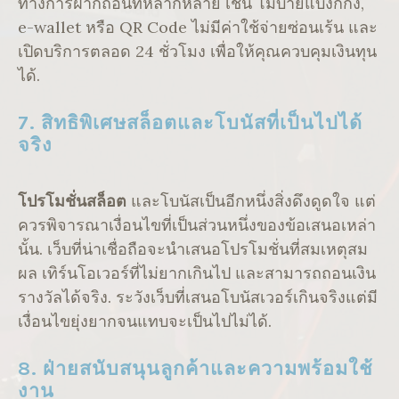
ทางการฝากถอนที่หลากหลาย เช่น โมบายแบงก์กิ้ง,
e-wallet หรือ QR Code ไม่มีค่าใช้จ่ายซ่อนเร้น และ
เปิดบริการตลอด 24 ชั่วโมง เพื่อให้คุณควบคุมเงินทุน
ได้.
7. สิทธิพิเศษสล็อตและโบนัสที่เป็นไปได้
จริง
โปรโมชั่นสล็อต
และโบนัสเป็นอีกหนึ่งสิ่งดึงดูดใจ แต่
ควรพิจารณาเงื่อนไขที่เป็นส่วนหนึ่งของข้อเสนอเหล่า
นั้น. เว็บที่น่าเชื่อถือจะนำเสนอโปรโมชั่นที่สมเหตุสม
ผล เทิร์นโอเวอร์ที่ไม่ยากเกินไป และสามารถถอนเงิน
รางวัลได้จริง. ระวังเว็บที่เสนอโบนัสเวอร์เกินจริงแต่มี
เงื่อนไขยุ่งยากจนแทบจะเป็นไปไม่ได้.
8. ฝ่ายสนับสนุนลูกค้าและความพร้อมใช้
งาน