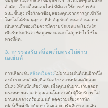
ข้อมูลส่วนบุคคลและข้อมูลทางการเงินของคุณเป็นสิ่ง
สำคัญ. เว็บ สล็อตออนไลน์ ที่ดีควรใช้การเข้ารหัส
SSL ขั้นสูง เพื่อรักษาข้อมูลของคุณจากการถูกเข้าถึง
โดยไม่ได้รับอนุญาต. ที่สำคัญ ข้อกำหนดด้านความ
เป็นส่วนตัวของเว็บควรมีความชัดเจนและโปร่งใส
เพื่อรับประกันว่า ข้อมูลของคุณจะไม่ถูกนำไปใช้ใน
ทางที่ผิด.
3. การรองรับ สล็อตเว็บตรงไม่ผ่าน
เอเย่นต์
การเลือกเล่น
สล็อตเว็บตรง
ไม่ผ่านเอเย่นต์เป็นอีกหนึ่ง
องค์ประกอบสำคัญที่เสริมสร้างความปลอดภัยและ
มั่นคงให้กับนักเสี่ยงโชค. เมื่อคุณเล่นผ่าน เว็บสล็อต
ตรงหมายความว่าคุณเล่นโดยตรงกับผู้ให้บริการ ไม่
ผ่านคนกลางหรือเอเย่นต์ ลดความเสี่ยงการหัก
เปอร์เซ็นต์ ป้องกันการโกงและการันตีการจ่ายเงิน