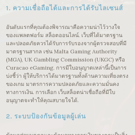
1. ความเชื่อถือได้และการได้รับไลเซนส์
อันดับแรกที่คุณต้องพิจารณาคือความน่าไว้วางใจ
ของแพลตฟอร์ม สล็อตออนไลน์. เว็บที่ได้มาตรฐาน
และปลอดภัยควรได้รับการรับรองจากผู้ตรวจสอบที่มี
มาตรฐานสากล เช่น Malta Gaming Authority
(MGA), UK Gambling Commission (UKGC) หรือ
Curacao eGaming. การมีใบอนุญาตเหล่านี้เป็นการ
บ่งชี้ว่า ผู้ให้บริการได้มาตรฐานทั้งด้านความเที่ยงตรง
ของเกม มาตรการความปลอดภัยและความมั่นคง
ทางการเงิน. การเลือก เว็บสล็อตน่าเชื่อถือที่มีใบ
อนุญาตจะทำให้คุณสบายใจได้.
2. ระบบป้องกันข้อมูลผู้เล่น