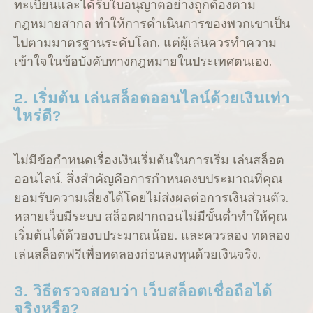
ทะเบียนและได้รับใบอนุญาตอย่างถูกต้องตาม
กฎหมายสากล ทำให้การดำเนินการของพวกเขาเป็น
ไปตามมาตรฐานระดับโลก. แต่ผู้เล่นควรทำความ
เข้าใจในข้อบังคับทางกฎหมายในประเทศตนเอง.
2. เริ่มต้น เล่นสล็อตออนไลน์ด้วยเงินเท่า
ไหร่ดี?
ไม่มีข้อกำหนดเรื่องเงินเริ่มต้นในการเริ่ม เล่นสล็อต
ออนไลน์. สิ่งสำคัญคือการกำหนดงบประมาณที่คุณ
ยอมรับความเสี่ยงได้โดยไม่ส่งผลต่อการเงินส่วนตัว.
หลายเว็บมีระบบ สล็อตฝากถอนไม่มีขั้นต่ำทำให้คุณ
เริ่มต้นได้ด้วยงบประมาณน้อย. และควรลอง ทดลอง
เล่นสล็อตฟรีเพื่อทดลองก่อนลงทุนด้วยเงินจริง.
3. วิธีตรวจสอบว่า เว็บสล็อตเชื่อถือได้
จริงหรือ?