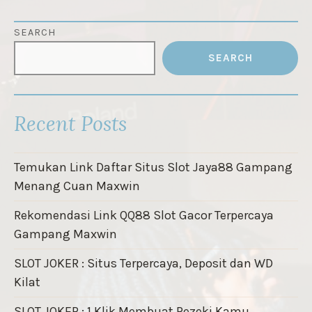
SEARCH
SEARCH
Recent Posts
Temukan Link Daftar Situs Slot Jaya88 Gampang
Menang Cuan Maxwin
Rekomendasi Link QQ88 Slot Gacor Terpercaya
Gampang Maxwin
SLOT JOKER : Situs Terpercaya, Deposit dan WD
Kilat
SLOT JOKER : 1 Klik Membuat Rezeki Kamu