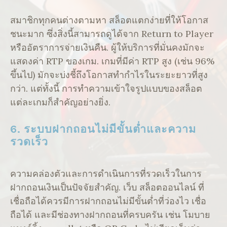
สมาชิกทุกคนต่างตามหา สล็อตแตกง่ายที่ให้โอกาส
ชนะมาก ซึ่งสิ่งนี้สามารถดูได้จาก Return to Player
หรืออัตราการจ่ายเงินคืน. ผู้ให้บริการที่มั่นคงมักจะ
แสดงค่า RTP ของเกม. เกมที่มีค่า RTP สูง (เช่น 96%
ขึ้นไป) มักจะบ่งชี้ถึงโอกาสทำกำไรในระยะยาวที่สูง
กว่า. แต่ทั้งนี้ การทำความเข้าใจรูปแบบของสล็อต
แต่ละเกมก็สำคัญอย่างยิ่ง.
6. ระบบฝากถอนไม่มีขั้นต่ำและความ
รวดเร็ว
ความคล่องตัวและการดำเนินการที่รวดเร็วในการ
ฝากถอนเงินเป็นปัจจัยสำคัญ. เว็บ สล็อตออนไลน์ ที่
เชื่อถือได้ควรมีการฝากถอนไม่มีขั้นต่ำที่ว่องไว เชื่อ
ถือได้ และมีช่องทางฝากถอนที่ครบครัน เช่น โมบาย