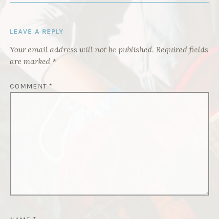
LEAVE A REPLY
Your email address will not be published.
Required fields
are marked
*
COMMENT
*