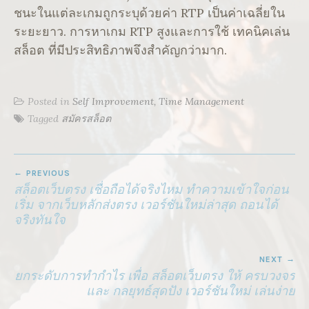
ชนะในแต่ละเกมถูกระบุด้วยค่า RTP เป็นค่าเฉลี่ยใน
ระยะยาว. การหาเกม RTP สูงและการใช้ เทคนิคเล่น
สล็อต ที่มีประสิทธิภาพจึงสำคัญกว่ามาก.
Posted in
Self Improvement, Time Management
Tagged
สมัครสล็อต
POST
PREVIOUS
NAVIGATION
สล็อตเว็บตรง เชื่อถือได้จริงไหม ทำความเข้าใจก่อน
เริ่ม จากเว็บหลักส่งตรง เวอร์ชันใหม่ล่าสุด ถอนได้
จริงทันใจ
NEXT
ยกระดับการทำกำไร เพื่อ สล็อตเว็บตรง ให้ ครบวงจร
และ กลยุทธ์สุดปัง เวอร์ชันใหม่ เล่นง่าย