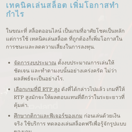
เทคนิคเล่นสล็อต เพิ่มโอกาสทำ
กำไร
ในขณะที่ สล็อตออนไลน์ เป็นเกมที่อาศัยโชคเป็นหลัก
แต่การใช้ เทคนิคเล่นสล็อต ที่ถูกต้องก็เพิ่มโอกาสใน
การชนะและลดความเสี่ยงในการลงทุน.
จัดการงบประมาณ
ตั้งงบประมาณการเล่นให้
ชัดเจน และทำตามงบนั้นอย่างเคร่งครัด ไม่ว่า
ผลลัพธ์จะเป็นอย่างไร.
เลือกเกมที่มี RTP สูง
ดังที่ได้กล่าวไปแล้ว เกมที่ให้
RTP สูงมักจะให้ผลตอบแทนที่ดีกว่าในระยะยาวที่
คุ้มค่า.
ศึกษากติกาและฟีเจอร์ของเกม
ก่อนเล่นด้วยเงิน
จริง ใช้บริการ ทดลองเล่นสล็อตฟรีเพื่อรู้จักรูปแบบ
ของเกม.