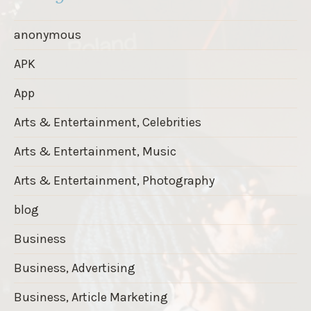
anonymous
APK
App
Arts & Entertainment, Celebrities
Arts & Entertainment, Music
Arts & Entertainment, Photography
blog
Business
Business, Advertising
Business, Article Marketing