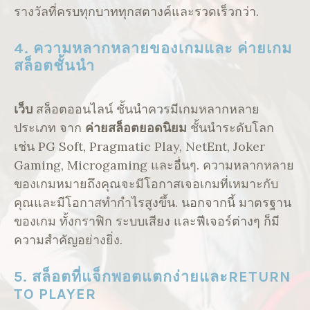
รางวัลที่ครบทุกบาททุกสตางค์และรวดเร็วกว่า.
4. ความหลากหลายของเกมและ ค่ายเกม
สล็อตชั้นนำ
เว็บ
สล็อตออนไลน์ ชั้นนำควรมีเกมหลากหลาย
ประเภท จาก
ค่ายสล็อตยอดนิยม
ชั้นนำระดับโลก
เช่น PG Soft, Pragmatic Play, NetEnt, Joker
Gaming, Microgaming และอื่นๆ. ความหลากหลาย
ของเกมหมายถึงคุณจะมีโอกาสเจอเกมที่เหมาะกับ
คุณและมีโอกาสทำกำไรสูงขึ้น. นอกจากนี้ มาตรฐาน
ของเกม ทั้งกราฟิก ระบบเสียง และฟีเจอร์ต่างๆ ก็มี
ความสำคัญอย่างยิ่ง.
5. สล็อตที่แจ็กพอตแตกง่ายและRETURN
TO PLAYER