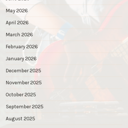
May 2026
April 2026
March 2026
February 2026
January 2026
December 2025
November 2025
October 2025
September 2025
August 2025