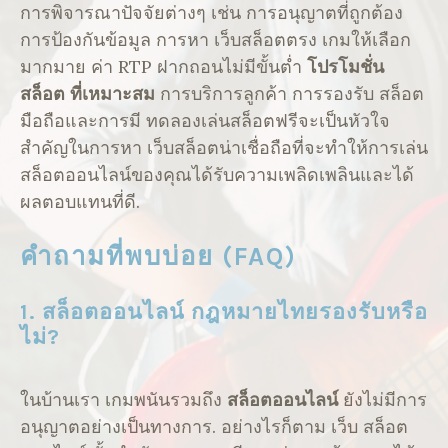
การพิจารณาปัจจัยต่างๆ เช่น การอนุญาตที่ถูกต้อง
การป้องกันข้อมูล การหา เว็บสล็อตตรง เกมให้เลือก
มากมาย ค่า RTP ฝากถอนไม่มีขั้นต่ำ
โปรโมชั่น
สล็อต
ที่เหมาะสม
การบริการลูกค้า การรองรับ สล็อต
มือถือและการมี ทดลองเล่นสล็อตฟรีจะเป็นหัวใจ
สำคัญในการหา เว็บสล็อตน่าเชื่อถือที่จะทำให้การเล่น
สล็อตออนไลน์ของคุณได้รับความเพลิดเพลินและได้
ผลตอบแทนที่ดี.
คำถามที่พบบ่อย (FAQ)
1. สล็อตออนไลน์ กฎหมายไทยรองรับหรือ
ไม่?
ในบ้านเรา เกมพนันรวมถึง
สล็อตออนไลน์
ยังไม่มีการ
อนุญาตอย่างเป็นทางการ. อย่างไรก็ตาม เว็บ สล็อต