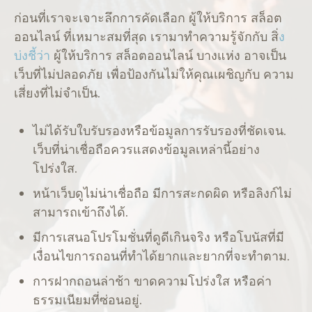
ก่อนที่เราจะเจาะลึกการคัดเลือก ผู้ให้บริการ สล็อต
ออนไลน์ ที่เหมาะสมที่สุด เรามาทำความรู้จักกับ สิ
่ง
บ่งชี้ว่า
ผู้ให้บริการ สล็อตออนไลน์ บางแห่ง อาจเป็น
เว็บที่ไม่ปลอดภัย เพื่อป้องกันไม่ให้คุณเผชิญกับ ความ
เสี่ยงที่ไม่จำเป็น.
ไม่ได้รับใบรับรองหรือข้อมูลการรับรองที่ชัดเจน.
เว็บที่น่าเชื่อถือควรแสดงข้อมูลเหล่านี้อย่าง
โปร่งใส.
หน้าเว็บดูไม่น่าเชื่อถือ มีการสะกดผิด หรือลิงก์ไม่
สามารถเข้าถึงได้.
มีการเสนอโปรโมชั่นที่ดูดีเกินจริง หรือโบนัสที่มี
เงื่อนไขการถอนที่ทำได้ยากและยากที่จะทำตาม.
การฝากถอนล่าช้า ขาดความโปร่งใส หรือค่า
ธรรมเนียมที่ซ่อนอยู่.