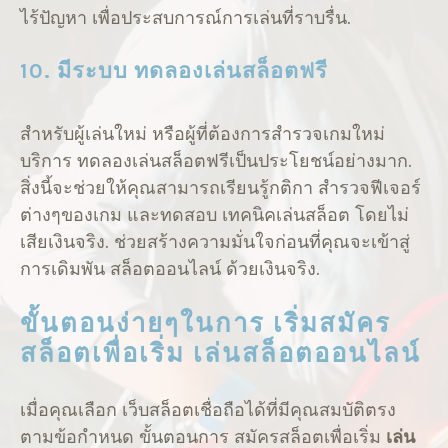
ไร้ปัญหา เพื่อประสบการณ์การเล่นที่ราบรื่น.
10. มีระบบ ทดลองเล่นสล็อตฟรี
สำหรับผู้เล่นใหม่ หรือผู้ที่ต้องการสำรวจเกมใหม่
บริการ ทดลองเล่นสล็อตฟรีเป็นประโยชน์อย่างมาก.
สิ่งนี้จะช่วยให้คุณสามารถเรียนรู้กติกา สำรวจฟีเจอร์
ต่างๆของเกม และทดสอบ เทคนิคเล่นสล็อต โดยไม่
เสียเงินจริง. ช่วยสร้างความมั่นใจก่อนที่คุณจะเข้าสู่
การเดิมพัน สล็อตออนไลน์ ด้วยเงินจริง.
ขั้นตอนง่ายๆในการ เริ่มสมัคร
สล็อตเพื่อเริ่ม เล่นสล็อตออนไลน์
เมื่อคุณเลือก เว็บสล็อตเชื่อถือได้ที่มีคุณสมบัติตรง
ตามข้อกำหนด ขั้นตอนการ สมัครสล็อตเพื่อเริ่ม
เล่น