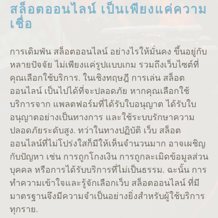
สล็อตออนไลน์
เป็นเพียงแค่ความ
เชื่อ
การเดิมพัน สล็อตออนไลน์ อย่างไรให้มั่นคง ขึ้นอยู่กับ
หลายปัจจัย ไม่เพียงแค่รูปแบบเกม รวมถึงเว็บไซต์ที่
คุณเลือกใช้บริการ. ในเชิงทฤษฎี การเล่น สล็อต
ออนไลน์ เป็นไปได้ที่จะปลอดภัย หากคุณเลือกใช้
บริการจาก แพลตฟอร์มที่ได้รับใบอนุญาต ได้รับใบ
อนุญาตอย่างเป็นทางการ และใช้ระบบรักษาความ
ปลอดภัยระดับสูง. ทว่าในทางปฏิบัติ เว็บ สล็อต
ออนไลน์ที่ไม่โปร่งใสก็มีให้เห็นจำนวนมาก อาจเผชิญ
กับปัญหา เช่น การถูกโกงเงิน การถูกละเมิดข้อมูลส่วน
บุคคล หรือการได้รับบริการที่ไม่เป็นธรรม. ฉะนั้น การ
ทำความเข้าใจและรู้จักเลือกเว็บ สล็อตออนไลน์ ที่มี
มาตรฐานจึงมีความจำเป็นอย่างยิ่งสำหรับผู้ใช้บริการ
ทุกราย.