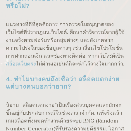
หรือไม่?
แนวทางที่ดีที่สุดคือการ การตรวจใบอนุญาตของ
เว็บไซต์ที่ปรากฏบนเว็บไซต์. ศึกษาคำวิจารณ์จากผู้ใช้
งานจริงตามฟอรัมหรือกลุ่มต่างๆ และสังเกตจาก
ความโปร่งใสของข้อมูลต่างๆ เช่น เงื่อนไขโปรโมชั่น
การฝากถอนเงิน และช่องทางติดต่อ. หากเว็บไซต์เป็น
สล็อตเว็บตรง
ไม่ผ่านเอเย่นต์ก็จะน่าไว้วางใจมากกว่า.
4. ทำไมบางคนถึงเชื่อว่า สล็อตแตกง่าย
แต่บางคนบอกว่ายาก?
นิยาม “สล็อตแตกง่าย”เป็นเรื่องส่วนบุคคลและมักจะ
ขึ้นอยู่กับประสบการณ์ในช่วงเวลาจำกัด. แท้จริงแล้ว
เกมสล็อตทั้งหมดทำงานด้วยระบบ RNG (Random
Number Generator)ที่รับรองความยุติธรรม. โอกาส