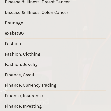
Disease & Illness, Breast Cancer
Disease & Illness, Colon Cancer
Drainage
exabet88
Fashion
Fashion, Clothing
Fashion, Jewelry
Finance, Credit
Finance, Currency Trading
Finance, Insurance
Finance, Investing