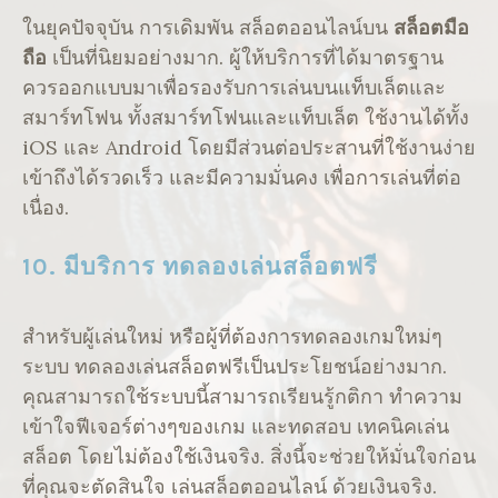
ในยุคปัจจุบัน การเดิมพัน สล็อตออนไลน์บน
สล็อตมือ
ถือ
เป็นที่นิยมอย่างมาก. ผู้ให้บริการที่ได้มาตรฐาน
ควรออกแบบมาเพื่อรองรับการเล่นบนแท็บเล็ตและ
สมาร์ทโฟน ทั้งสมาร์ทโฟนและแท็บเล็ต ใช้งานได้ทั้ง
iOS และ Android โดยมีส่วนต่อประสานที่ใช้งานง่าย
เข้าถึงได้รวดเร็ว และมีความมั่นคง เพื่อการเล่นที่ต่อ
เนื่อง.
10. มีบริการ ทดลองเล่นสล็อตฟรี
สำหรับผู้เล่นใหม่ หรือผู้ที่ต้องการทดลองเกมใหม่ๆ
ระบบ ทดลองเล่นสล็อตฟรีเป็นประโยชน์อย่างมาก.
คุณสามารถใช้ระบบนี้สามารถเรียนรู้กติกา ทำความ
เข้าใจฟีเจอร์ต่างๆของเกม และทดสอบ เทคนิคเล่น
สล็อต โดยไม่ต้องใช้เงินจริง. สิ่งนี้จะช่วยให้มั่นใจก่อน
ที่คุณจะตัดสินใจ เล่นสล็อตออนไลน์ ด้วยเงินจริง.