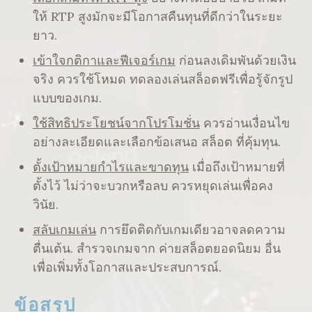
ให้ RTP สูงมักจะมีโอกาสคืนทุนที่ดีกว่าในระยะ
ยาว.
เข้าใจกติกาและฟีเจอร์เกม
ก่อนลงเดิมพันด้วยเงิน
จริง ควรใช้โหมด ทดลองเล่นสล็อตฟรีเพื่อรู้จักรูป
แบบของเกม.
ใช้สิทธิประโยชน์จากโปรโมชั่น
ควรอ่านเงื่อนไข
อย่างละเอียดและเลือกข้อเสนอ สล็อต ที่คุ้มทุน.
ตั้งเป้าหมายกำไรและขาดทุน
เมื่อถึงเป้าหมายที่
ตั้งไว้ ไม่ว่าจะบวกหรือลบ ควรหยุดเล่นเพื่อคง
วินัย.
สลับเกมเล่น
การยึดติดกับเกมเดียวอาจลดความ
ตื่นเต้น. สำรวจเกมจาก ค่ายสล็อตยอดนิยม อื่น
เพื่อเพิ่มทั้งโอกาสและประสบการณ์.
ข้อสรุป