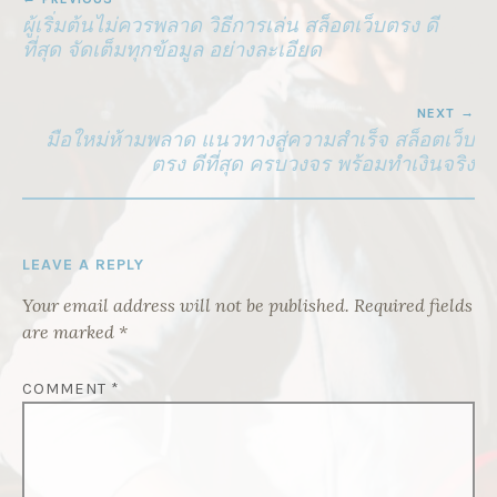
NAVIGATION
ผู้เริ่มต้นไม่ควรพลาด วิธีการเล่น สล็อตเว็บตรง ดี
ที่สุด จัดเต็มทุกข้อมูล อย่างละเอียด
NEXT
มือใหม่ห้ามพลาด แนวทางสู่ความสำเร็จ สล็อตเว็บ
ตรง ดีที่สุด ครบวงจร พร้อมทำเงินจริง
LEAVE A REPLY
Your email address will not be published.
Required fields
are marked
*
COMMENT
*