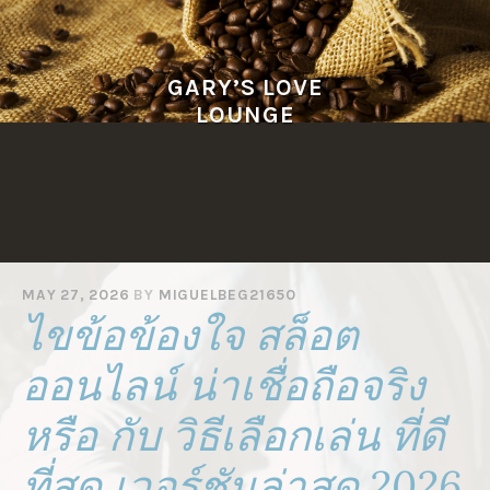
Skip
to
content
GARY’S LOVE
LOUNGE
MAY 27, 2026
BY
MIGUELBEG21650
ไขข้อข้องใจ สล็อต
ออนไลน์ น่าเชื่อถือจริง
หรือ กับ วิธีเลือกเล่น ที่ดี
ที่สุด เวอร์ชันล่าสุด 2026