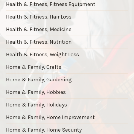
Health & Fitness, Fitness Equipment
Health & Fitness, Hair Loss
Health & Fitness, Medicine
Health & Fitness, Nutrition
Health & Fitness, Weight Loss
Home & Family, Crafts
Home & Family, Gardening
Home & Family, Hobbies
Home & Family, Holidays
Home & Family, Home Improvement
Home & Family, Home Security