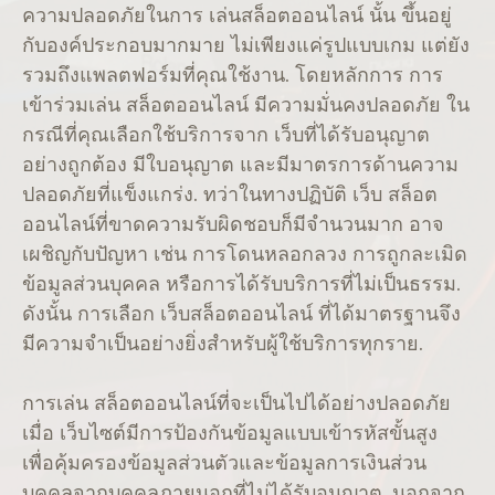
ความปลอดภัยในการ เล่นสล็อตออนไลน์ นั้น ขึ้นอยู่
กับองค์ประกอบมากมาย ไม่เพียงแค่รูปแบบเกม แต่ยัง
รวมถึงแพลตฟอร์มที่คุณใช้งาน. โดยหลักการ การ
เข้าร่วมเล่น สล็อตออนไลน์ มีความมั่นคงปลอดภัย ใน
กรณีที่คุณเลือกใช้บริการจาก เว็บที่ได้รับอนุญาต
อย่างถูกต้อง มีใบอนุญาต และมีมาตรการด้านความ
ปลอดภัยที่แข็งแกร่ง. ทว่าในทางปฏิบัติ เว็บ สล็อต
ออนไลน์ที่ขาดความรับผิดชอบก็มีจำนวนมาก อาจ
เผชิญกับปัญหา เช่น การโดนหลอกลวง การถูกละเมิด
ข้อมูลส่วนบุคคล หรือการได้รับบริการที่ไม่เป็นธรรม.
ดังนั้น การเลือก เว็บสล็อตออนไลน์ ที่ได้มาตรฐานจึง
มีความจำเป็นอย่างยิ่งสำหรับผู้ใช้บริการทุกราย.
การเล่น สล็อตออนไลน์ที่จะเป็นไปได้อย่างปลอดภัย
เมื่อ เว็บไซต์มีการป้องกันข้อมูลแบบเข้ารหัสขั้นสูง
เพื่อคุ้มครองข้อมูลส่วนตัวและข้อมูลการเงินส่วน
บุคคลจากบุคคลภายนอกที่ไม่ได้รับอนุญาต. นอกจาก