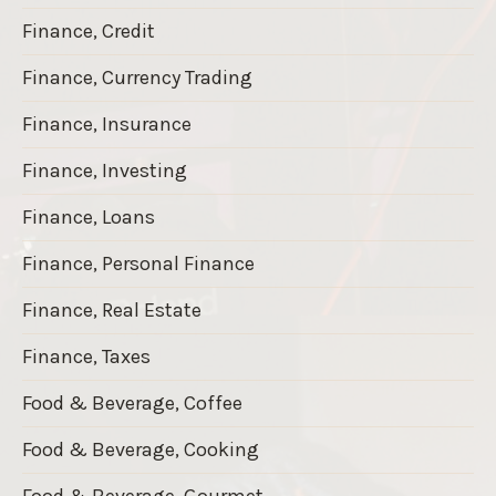
Finance, Credit
Finance, Currency Trading
Finance, Insurance
Finance, Investing
Finance, Loans
Finance, Personal Finance
Finance, Real Estate
Finance, Taxes
Food & Beverage, Coffee
Food & Beverage, Cooking
Food & Beverage, Gourmet