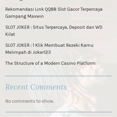
Rekomendasi Link QQ88 Slot Gacor Terpercaya
Gampang Maxwin
SLOT JOKER : Situs Terpercaya, Deposit dan WD
Kilat
SLOT JOKER : 1 Klik Membuat Rezeki Kamu
Melimpah di Joker123
The Structure of a Modern Casino Platform
Recent Comments
No comments to show.