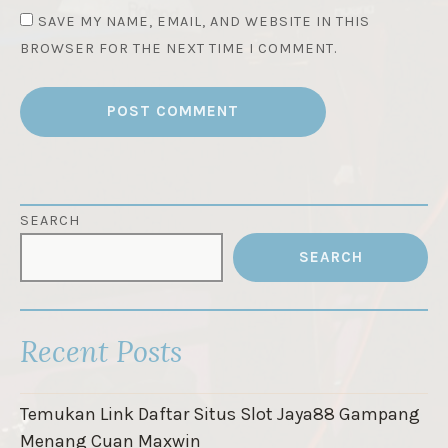
SAVE MY NAME, EMAIL, AND WEBSITE IN THIS
BROWSER FOR THE NEXT TIME I COMMENT.
SEARCH
SEARCH
Recent Posts
Temukan Link Daftar Situs Slot Jaya88 Gampang
Menang Cuan Maxwin