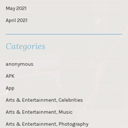
May 2021
April 2021
Categories
anonymous
APK
App
Arts & Entertainment, Celebrities
Arts & Entertainment, Music
Arts & Entertainment, Photography