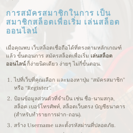
การสมัครสมาชิกในการ เป็น
สมาชิกสล็อตเพื่อเริ่ม เล่นสล็อต
ออนไลน์
เมื่อคุณพบ เว็บสล็อตเชื่อถือได้ที่ตรงตามหลักเกณฑ์
แล้ว ขั้นตอนการ สมัครสล็อตเพื่อเริ่ม
เล่นสล็อต
ออนไลน์
ก็ง่ายนิดเดียว ง่ายๆ ไม่กี่ขั้นตอน.
ไปที่เว็บที่คุณเลือก และมองหาปุ่ม “สมัครสมาชิก”
หรือ “Register”.
ป้อนข้อมูลส่วนตัวที่จำเป็น เช่น ชื่อ-นามสกุล,
สล็อต เบอร์โทรศัพท์, สล็อตเว็บตรง บัญชีธนาคาร
(สำหรับทำรายการฝาก-ถอน).
สร้าง Username และตั้งรหัสผ่านที่ปลอดภัย.