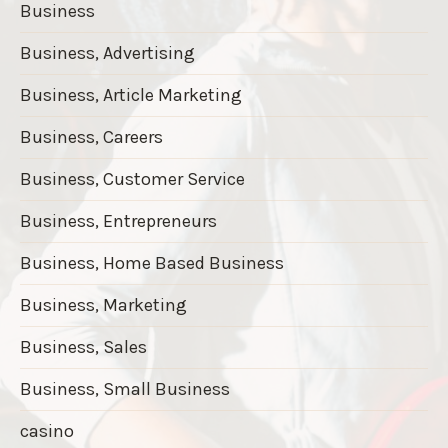
Business
Business, Advertising
Business, Article Marketing
Business, Careers
Business, Customer Service
Business, Entrepreneurs
Business, Home Based Business
Business, Marketing
Business, Sales
Business, Small Business
casino