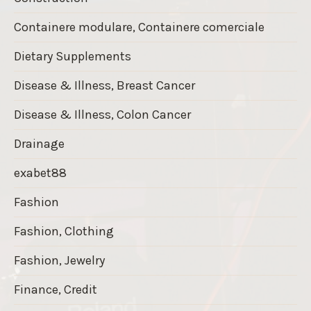
Containere modulare, Containere comerciale
Dietary Supplements
Disease & Illness, Breast Cancer
Disease & Illness, Colon Cancer
Drainage
exabet88
Fashion
Fashion, Clothing
Fashion, Jewelry
Finance, Credit