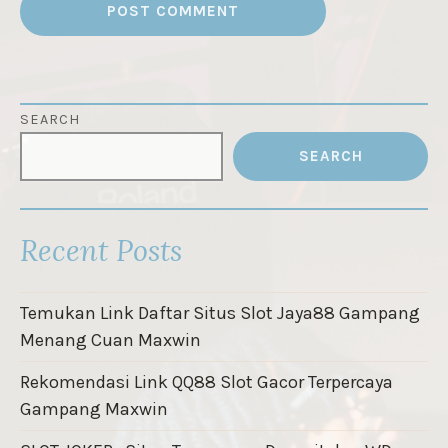
SEARCH
SEARCH
Recent Posts
Temukan Link Daftar Situs Slot Jaya88 Gampang
Menang Cuan Maxwin
Rekomendasi Link QQ88 Slot Gacor Terpercaya
Gampang Maxwin