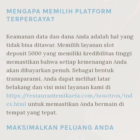
MENGAPA MEMILIH PLATFORM
TERPERCAYA?
Keamanan data dan dana Anda adalah hal yang
tidak bisa ditawar. Memilih layanan slot
deposit 5000 yang memiliki kredibilitas tinggi
memastikan bahwa setiap kemenangan Anda
akan dibayarkan penuh. Sebagai bentuk
transparansi, Anda dapat melihat latar
belakang dan visi misi layanan kami di
https://restaurantemikaela.com/nosotros/ind
ex.html
untuk memastikan Anda bermain di
tempat yang tepat.
MAKSIMALKAN PELUANG ANDA