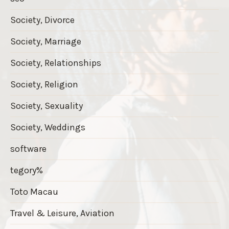
Society, Divorce
Society, Marriage
Society, Relationships
Society, Religion
Society, Sexuality
Society, Weddings
software
tegory%
Toto Macau
Travel & Leisure, Aviation