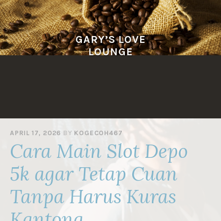
Skip
to
content
GARY’S LOVE
LOUNGE
APRIL 17, 2026
BY
KOGECOH467
Cara Main Slot Depo
5k agar Tetap Cuan
Tanpa Harus Kuras
Kantong