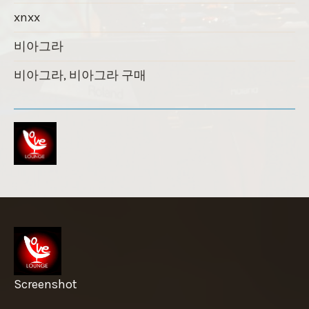
xnxx
비아그라
비아그라, 비아그라 구매
Screenshot