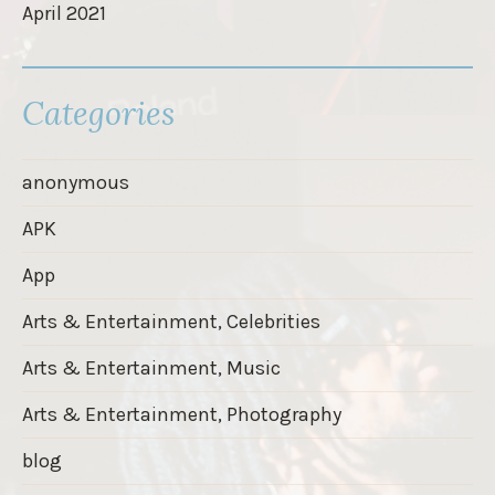
April 2021
Categories
anonymous
APK
App
Arts & Entertainment, Celebrities
Arts & Entertainment, Music
Arts & Entertainment, Photography
blog