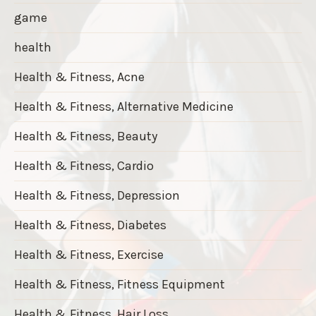
game
health
Health & Fitness, Acne
Health & Fitness, Alternative Medicine
Health & Fitness, Beauty
Health & Fitness, Cardio
Health & Fitness, Depression
Health & Fitness, Diabetes
Health & Fitness, Exercise
Health & Fitness, Fitness Equipment
Health & Fitness, Hair Loss