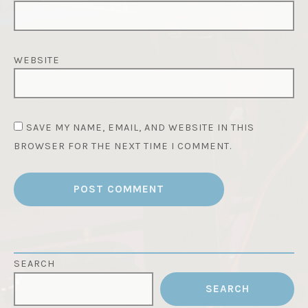
WEBSITE
SAVE MY NAME, EMAIL, AND WEBSITE IN THIS
BROWSER FOR THE NEXT TIME I COMMENT.
SEARCH
SEARCH