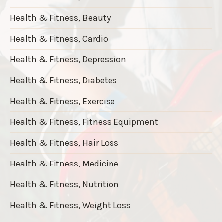
Health & Fitness, Beauty
Health & Fitness, Cardio
Health & Fitness, Depression
Health & Fitness, Diabetes
Health & Fitness, Exercise
Health & Fitness, Fitness Equipment
Health & Fitness, Hair Loss
Health & Fitness, Medicine
Health & Fitness, Nutrition
Health & Fitness, Weight Loss