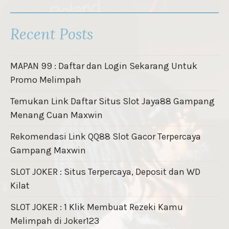
Recent Posts
MAPAN 99 : Daftar dan Login Sekarang Untuk
Promo Melimpah
Temukan Link Daftar Situs Slot Jaya88 Gampang
Menang Cuan Maxwin
Rekomendasi Link QQ88 Slot Gacor Terpercaya
Gampang Maxwin
SLOT JOKER : Situs Terpercaya, Deposit dan WD
Kilat
SLOT JOKER : 1 Klik Membuat Rezeki Kamu
Melimpah di Joker123