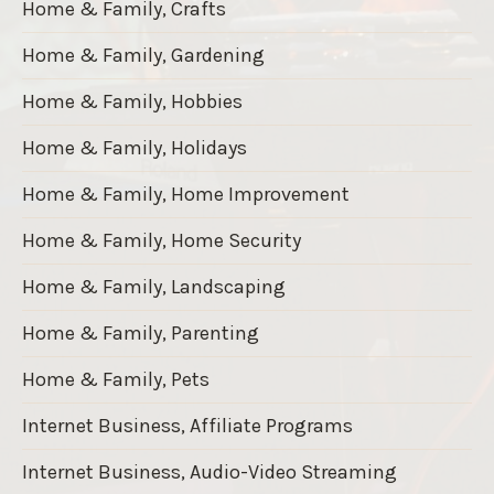
Home & Family, Crafts
Home & Family, Gardening
Home & Family, Hobbies
Home & Family, Holidays
Home & Family, Home Improvement
Home & Family, Home Security
Home & Family, Landscaping
Home & Family, Parenting
Home & Family, Pets
Internet Business, Affiliate Programs
Internet Business, Audio-Video Streaming