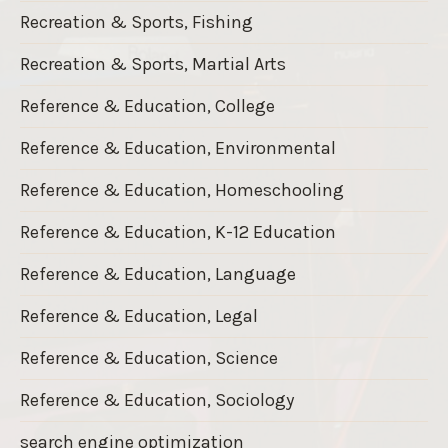
Recreation & Sports, Fishing
Recreation & Sports, Martial Arts
Reference & Education, College
Reference & Education, Environmental
Reference & Education, Homeschooling
Reference & Education, K-12 Education
Reference & Education, Language
Reference & Education, Legal
Reference & Education, Science
Reference & Education, Sociology
search engine optimization