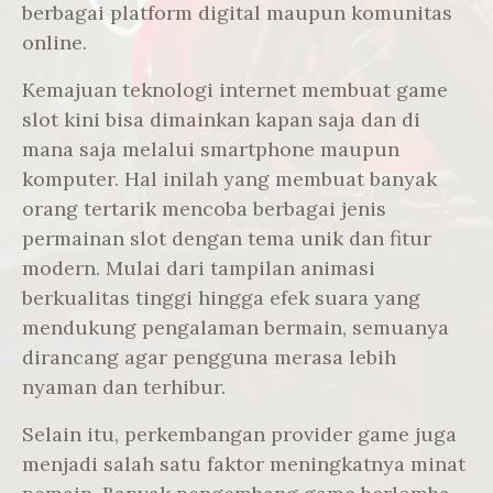
berbagai platform digital maupun komunitas
online.
Kemajuan teknologi internet membuat game
slot kini bisa dimainkan kapan saja dan di
mana saja melalui smartphone maupun
komputer. Hal inilah yang membuat banyak
orang tertarik mencoba berbagai jenis
permainan slot dengan tema unik dan fitur
modern. Mulai dari tampilan animasi
berkualitas tinggi hingga efek suara yang
mendukung pengalaman bermain, semuanya
dirancang agar pengguna merasa lebih
nyaman dan terhibur.
Selain itu, perkembangan provider game juga
menjadi salah satu faktor meningkatnya minat