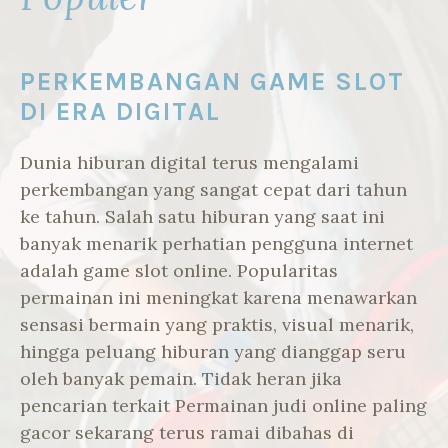
PERKEMBANGAN GAME SLOT
DI ERA DIGITAL
Dunia hiburan digital terus mengalami
perkembangan yang sangat cepat dari tahun
ke tahun. Salah satu hiburan yang saat ini
banyak menarik perhatian pengguna internet
adalah game slot online. Popularitas
permainan ini meningkat karena menawarkan
sensasi bermain yang praktis, visual menarik,
hingga peluang hiburan yang dianggap seru
oleh banyak pemain. Tidak heran jika
pencarian terkait Permainan judi online paling
gacor sekarang terus ramai dibahas di