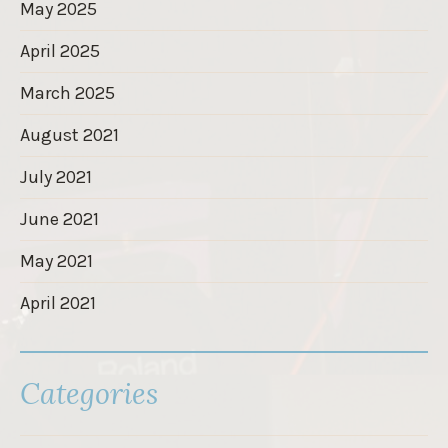
May 2025
April 2025
March 2025
August 2021
July 2021
June 2021
May 2021
April 2021
Categories