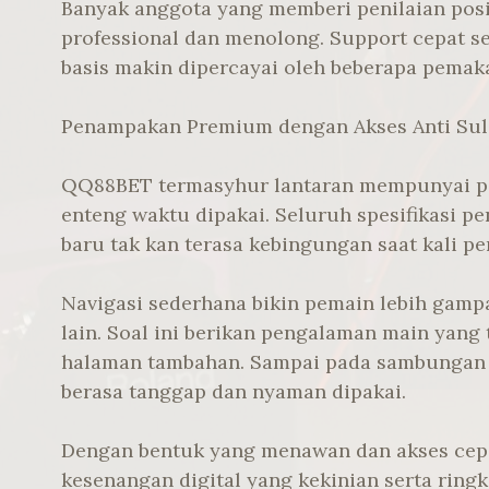
Banyak anggota yang memberi penilaian posi
professional dan menolong. Support cepat s
basis makin dipercayai oleh beberapa pemaka
Penampakan Premium dengan Akses Anti Sul
QQ88BET termasyhur lantaran mempunyai p
enteng waktu dipakai. Seluruh spesifikasi p
baru tak kan terasa kebingungan saat kali p
Navigasi sederhana bikin pemain lebih gamp
lain. Soal ini berikan pengalaman main yang
halaman tambahan. Sampai pada sambungan in
berasa tanggap dan nyaman dipakai.
Dengan bentuk yang menawan dan akses ce
kesenangan digital yang kekinian serta ringk