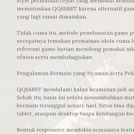
style permainan cepat yang membuat keadaa
memutuskan QQ88BET karena alternatif gam
yang lagi ramai dimainkan.
Tidak cuma itu, metode penelusuran game p
secepatnya temukan permainan idola cuma be
referensi game harian menolong pemakai ni
efisien serta membahagiakan.
Pengalaman Bermain yang Nyaman serta Pek
QQ88BET mendalami kalau keamanan jadi asp
Sebab itu, basis ini selalu menumbuhkan 
bermain terunggul sehari-hari. Situs bisa di
tablet, ataupun desktop tanpa kehilangan kw
Bentuk responsive membikin semuanya featur