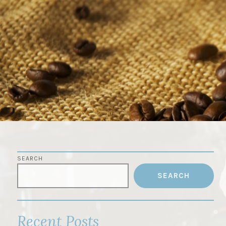
Skip
to
content
SEARCH
SEARCH
Recent Posts