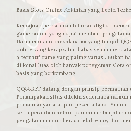
Basis Slots Online Kekinian yang Lebih Terke
Kemajuan percaturan hiburan digital membua
game online yang dapat memberi pengalaman 
Dari demikian banyak nama yang tampil, QQ8
online yang kerapkali dibahas sebab mendat
alternatif game yang paling variasi. Bukan
di kenal luas oleh banyak penggemar slots on
basis yang berkembang.
QQ88BET datang dengan prinsip permainan 
Penampakan situs dibikin sederhana namun m
pemain anyar ataupun peserta lama. Semua m
serta peralihan antara permainan berjalan m
pengalaman main berasa lebih enjoy dan m