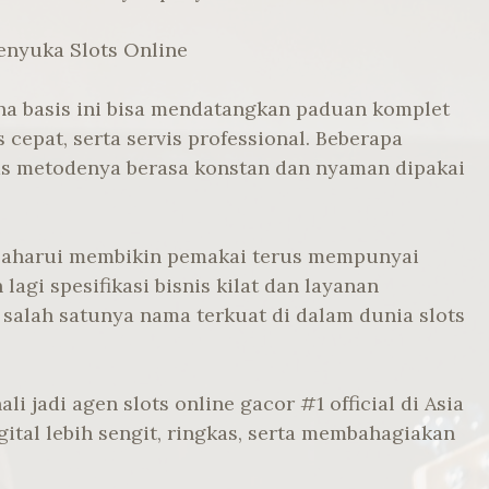
nyuka Slots Online
a basis ini bisa mendatangkan paduan komplet
 cepat, serta servis professional. Beberapa
 metodenya berasa konstan dan nyaman dipakai
perbaharui membikin pemakai terus mempunyai
agi spesifikasi bisnis kilat dan layanan
salah satunya nama terkuat di dalam dunia slots
 jadi agen slots online gacor #1 official di Asia
tal lebih sengit, ringkas, serta membahagiakan