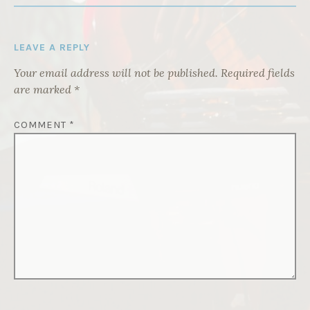
LEAVE A REPLY
Your email address will not be published.
Required fields
are marked
*
COMMENT
*