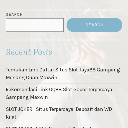
SEARCH
SEARCH
Recent Posts
Temukan Link Daftar Situs Slot Jaya88 Gampang
Menang Cuan Maxwin
Rekomendasi Link QQ88 Slot Gacor Terpercaya
Gampang Maxwin
SLOT JOKER : Situs Terpercaya, Deposit dan WD
Kilat