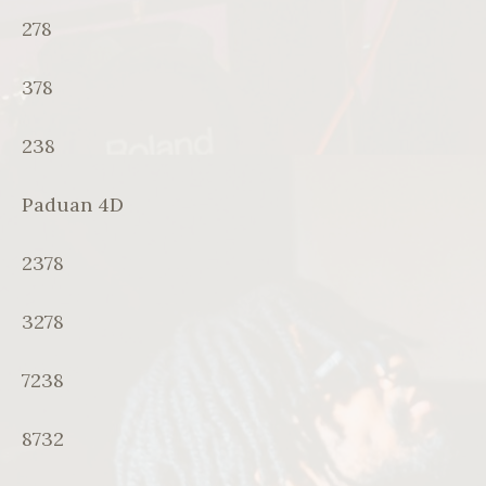
278
378
238
Paduan 4D
2378
3278
7238
8732