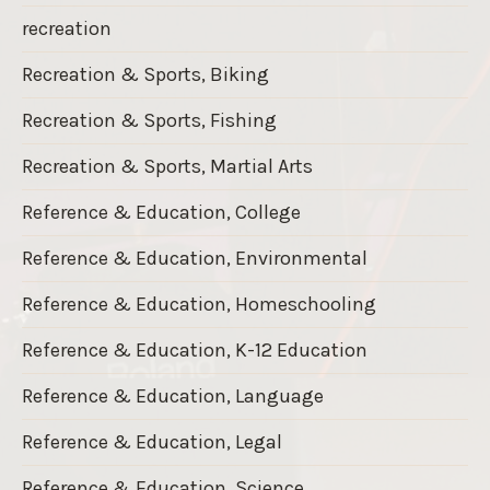
recreation
Recreation & Sports, Biking
Recreation & Sports, Fishing
Recreation & Sports, Martial Arts
Reference & Education, College
Reference & Education, Environmental
Reference & Education, Homeschooling
Reference & Education, K-12 Education
Reference & Education, Language
Reference & Education, Legal
Reference & Education, Science