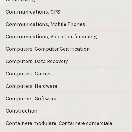
Communications, GPS
Communications, Mobile Phones
Communications, Video Conferencing
Computers, Computer Certification
Computers, Data Recovery
Computers, Games
Computers, Hardware
Computers, Software
Construction
Containere modulare, Containere comerciale