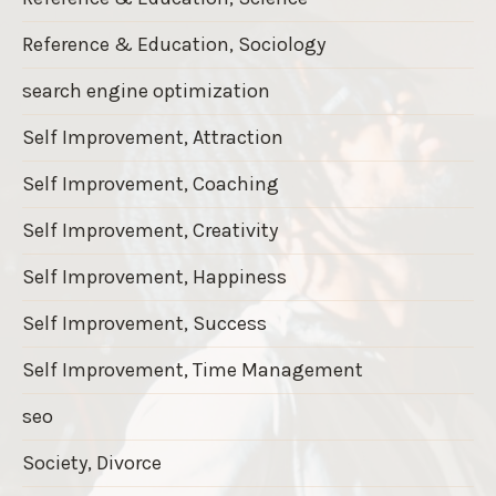
Reference & Education, Sociology
search engine optimization
Self Improvement, Attraction
Self Improvement, Coaching
Self Improvement, Creativity
Self Improvement, Happiness
Self Improvement, Success
Self Improvement, Time Management
seo
Society, Divorce