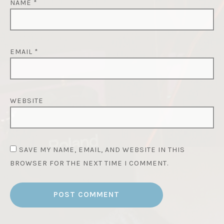
NAME
*
EMAIL
*
WEBSITE
SAVE MY NAME, EMAIL, AND WEBSITE IN THIS
BROWSER FOR THE NEXT TIME I COMMENT.