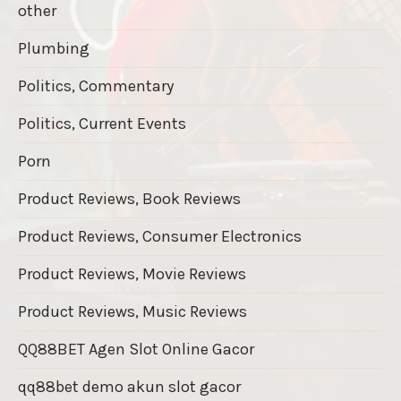
other
Plumbing
Politics, Commentary
Politics, Current Events
Porn
Product Reviews, Book Reviews
Product Reviews, Consumer Electronics
Product Reviews, Movie Reviews
Product Reviews, Music Reviews
QQ88BET Agen Slot Online Gacor
qq88bet demo akun slot gacor