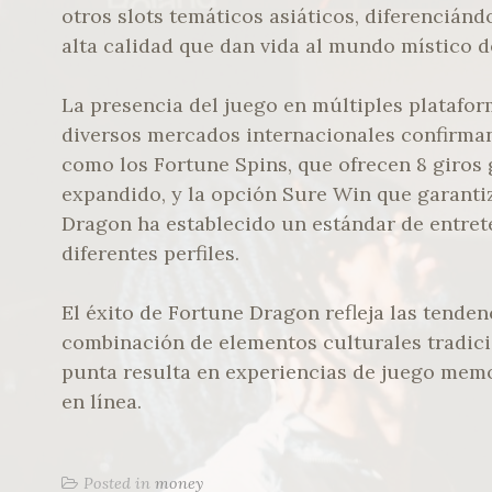
otros slots temáticos asiáticos, diferenciánd
alta calidad que dan vida al mundo místico d
La presencia del juego en múltiples platafor
diversos mercados internacionales confirman
como los Fortune Spins, que ofrecen 8 giros 
expandido, y la opción Sure Win que garanti
Dragon ha establecido un estándar de entre
diferentes perfiles.
El éxito de Fortune Dragon refleja las tende
combinación de elementos culturales tradici
punta resulta en experiencias de juego memo
en línea.
Posted in
money