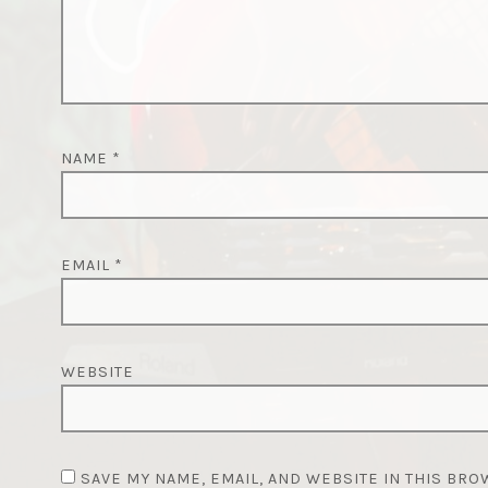
NAME
*
EMAIL
*
WEBSITE
SAVE MY NAME, EMAIL, AND WEBSITE IN THIS BRO