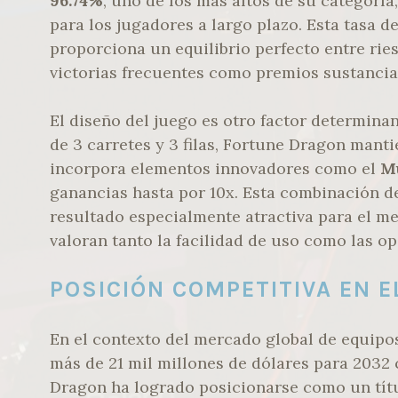
96.74%
, uno de los más altos de su categoría
para los jugadores a largo plazo. Esta tasa 
proporciona un equilibrio perfecto entre ri
victorias frecuentes como premios sustancia
El diseño del juego es otro factor determina
de 3 carretes y 3 filas, Fortune Dragon manti
incorpora elementos innovadores como el
Mu
ganancias hasta por 10x. Esta combinación d
resultado especialmente atractiva para el m
valoran tanto la facilidad de uso como las o
POSICIÓN COMPETITIVA EN 
En el contexto del mercado global de equipos
más de 21 mil millones de dólares para 2032
Dragon ha logrado posicionarse como un títu