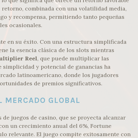
, lo que significa que ofrece un retorno favorable
de retorno, combinada con una volatilidad media,
esgo y recompensa, permitiendo tanto pequeñas
les ocasionales.
nte en su éxito. Con una estructura simplificada
ene la esencia clásica de los slots mientras
ltiplier Reel
, que puede multiplicar las
e simplicidad y potencial de ganancias ha
ercado latinoamericano, donde los jugadores
portunidades de premios significativos.
EL MERCADO GLOBAL
 de juegos de casino, que se proyecta alcanzar
 con un crecimiento anual del 6%, Fortune
lo relevante. El juego compite exitosamente con