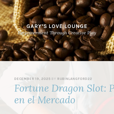
GARY’S LOVE LOUNGE
Empowerment Through Creative Play
DECEMBER 19, 2025
BY
RUBINLANGFORD22
Fortune Dragon Slot: 
en el Mercado