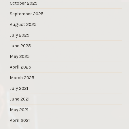
October 2025
September 2025
August 2025
July 2025
June 2025
May 2025
April 2025
March 2025
July 2021
June 2021
May 2021
April 2021