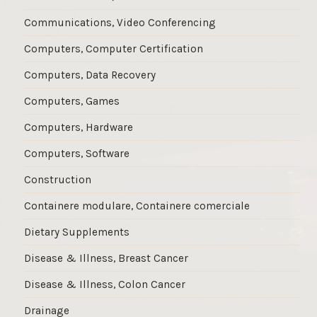
Communications, Video Conferencing
Computers, Computer Certification
Computers, Data Recovery
Computers, Games
Computers, Hardware
Computers, Software
Construction
Containere modulare, Containere comerciale
Dietary Supplements
Disease & Illness, Breast Cancer
Disease & Illness, Colon Cancer
Drainage