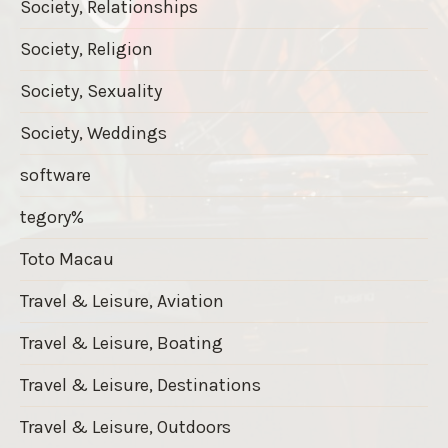
Society, Relationships
Society, Religion
Society, Sexuality
Society, Weddings
software
tegory%
Toto Macau
Travel & Leisure, Aviation
Travel & Leisure, Boating
Travel & Leisure, Destinations
Travel & Leisure, Outdoors