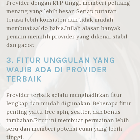
Provider dengan RTP tinggi memberi peluang
menang yang lebih besar. Setiap putaran
terasa lebih konsisten dan tidak mudah
membuat saldo habis.Inilah alasan banyak
pemain memilih provider yang dikenal stabil
dan gacor.
3. FITUR UNGGULAN YANG
WAJIB ADA DI PROVIDER
TERBAIK
Provider terbaik selalu menghadirkan fitur
lengkap dan mudah digunakan. Beberapa fitur
penting yaitu free spin, scatter, dan bonus
tambahan.Fitur ini membuat permainan lebih
seru dan memberi potensi cuan yang lebih
tinggi.