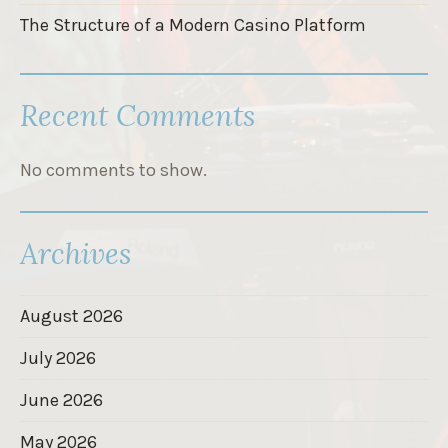
The Structure of a Modern Casino Platform
Recent Comments
No comments to show.
Archives
August 2026
July 2026
June 2026
May 2026