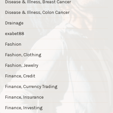
Disease & Illness, Breast Cancer
Disease & Illness, Colon Cancer
Drainage
exabet88
Fashion
Fashion, Clothing
Fashion, Jewelry
Finance, Credit
Finance, Currency Trading
Finance, Insurance
Finance, Investing