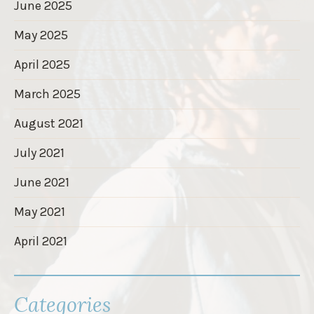
June 2025
May 2025
April 2025
March 2025
August 2021
July 2021
June 2021
May 2021
April 2021
Categories