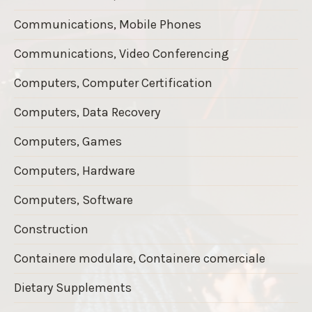
Communications, Mobile Phones
Communications, Video Conferencing
Computers, Computer Certification
Computers, Data Recovery
Computers, Games
Computers, Hardware
Computers, Software
Construction
Containere modulare, Containere comerciale
Dietary Supplements