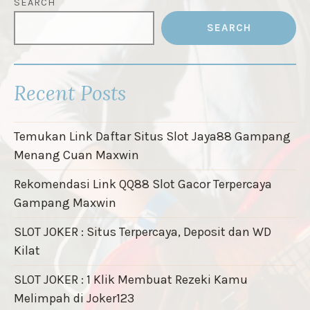
SEARCH
SEARCH
Recent Posts
Temukan Link Daftar Situs Slot Jaya88 Gampang
Menang Cuan Maxwin
Rekomendasi Link QQ88 Slot Gacor Terpercaya
Gampang Maxwin
SLOT JOKER : Situs Terpercaya, Deposit dan WD
Kilat
SLOT JOKER : 1 Klik Membuat Rezeki Kamu
Melimpah di Joker123