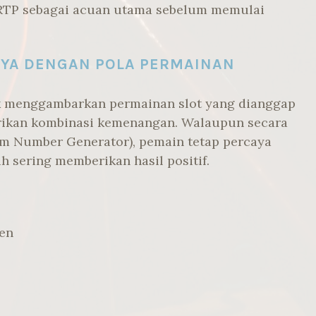
RTP sebagai acuan utama sebelum memulai
YA DENGAN POLA PERMAINAN
tuk menggambarkan permainan slot yang dianggap
ikan kombinasi kemenangan. Walaupun secara
m Number Generator), pemain tetap percaya
h sering memberikan hasil positif.
ten