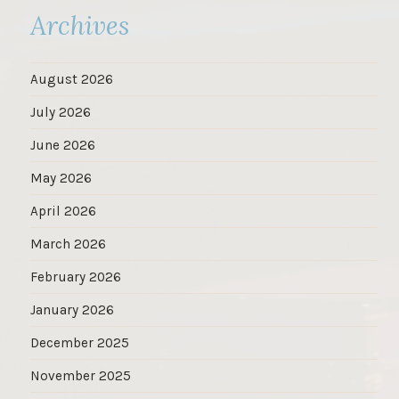
Archives
August 2026
July 2026
June 2026
May 2026
April 2026
March 2026
February 2026
January 2026
December 2025
November 2025