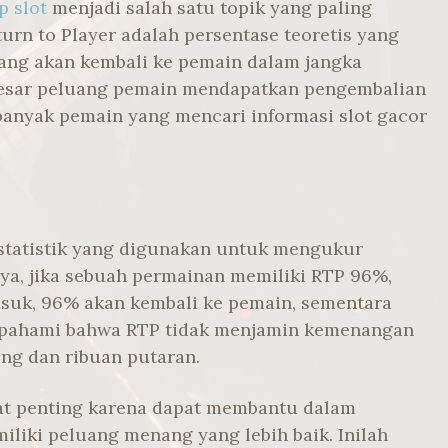
p slot
menjadi salah satu topik yang paling
urn to Player adalah persentase teoretis yang
ang akan kembali ke pemain dalam jangka
 besar peluang pemain mendapatkan pengembalian
 banyak pemain yang mencari informasi slot gacor
 statistik yang digunakan untuk mengukur
ya, jika sebuah permainan memiliki RTP 96%,
asuk, 96% akan kembali ke pemain, sementara
dipahami bahwa RTP tidak menjamin kemenangan
ang dan ribuan putaran.
gat penting karena dapat membantu dalam
iliki peluang menang yang lebih baik. Inilah