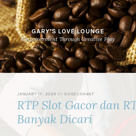
GARY’S LOVE LOUNGE
Empowerment Through Creative Play
JANUARY 17, 2026
BY
KOGECOH467
RTP Slot Gacor dan RT
Banyak Dicari