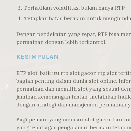
Perhatikan volatilitas, bukan hanya RTP
Tetapkan batas bermain untuk menghindar
Dengan pendekatan yang tepat, RTP bisa m
permainan dengan lebih terkontrol.
KESIMPULAN
RTP slot, baik itu rtp slot gacor, rtp slot t
bagian penting dalam dunia slot online. I
permainan dan memilih slot yang sesuai den
jaminan kemenangan instan, melainkan indik
dengan strategi dan manajemen permainan y
Bagi pemain yang mencari slot gacor hari i
yang tepat agar pengalaman bermain tetap m