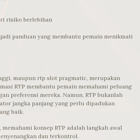
i risiko berlebihan
enjadi panduan yang membantu pemain menikmati
ertinggi, maupun rtp slot pragmatic, merupakan
nformasi RTP membantu pemain memahami peluang
gan preferensi mereka. Namun, RTP bukanlah
ator jangka panjang yang perlu dipadukan
ang baik.
ni, memahami konsep RTP adalah langkah awal
enyenangkan dan terkontrol.