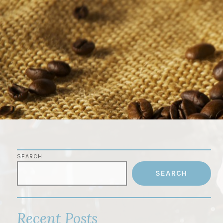
Skip
to
content
SEARCH
SEARCH
Recent Posts