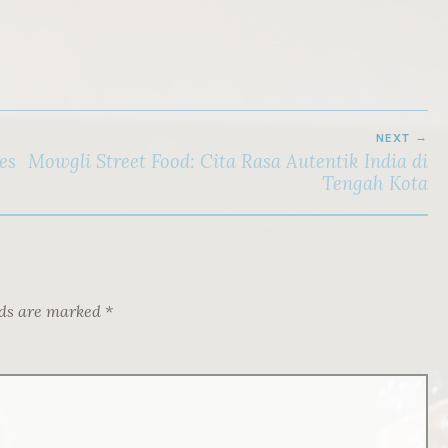
NEXT
es
Mowgli Street Food: Cita Rasa Autentik India di
Tengah Kota
lds are marked
*