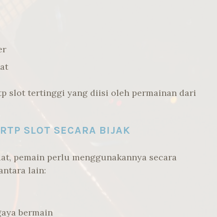
er
at
p slot tertinggi yang diisi oleh permainan dari
TP SLOT SECARA BIJAK
faat, pemain perlu menggunakannya secara
antara lain:
gaya bermain