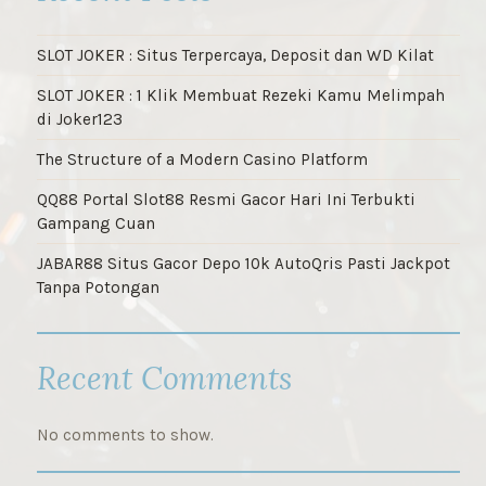
SLOT JOKER : Situs Terpercaya, Deposit dan WD Kilat
SLOT JOKER : 1 Klik Membuat Rezeki Kamu Melimpah
di Joker123
The Structure of a Modern Casino Platform
QQ88 Portal Slot88 Resmi Gacor Hari Ini Terbukti
Gampang Cuan
JABAR88 Situs Gacor Depo 10k AutoQris Pasti Jackpot
Tanpa Potongan
Recent Comments
No comments to show.