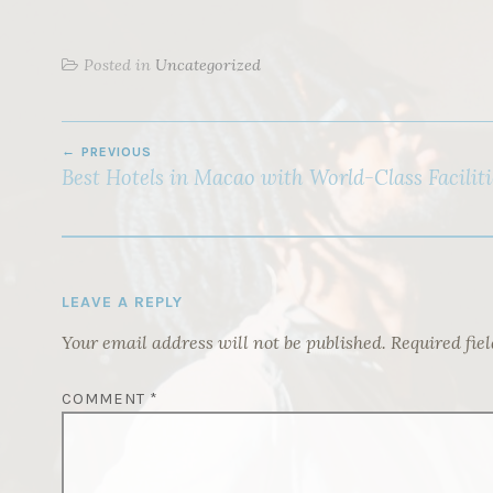
Posted in
Uncategorized
POST
PREVIOUS
NAVIGATION
Best Hotels in Macao with World-Class Faciliti
LEAVE A REPLY
Your email address will not be published.
Required fie
COMMENT
*