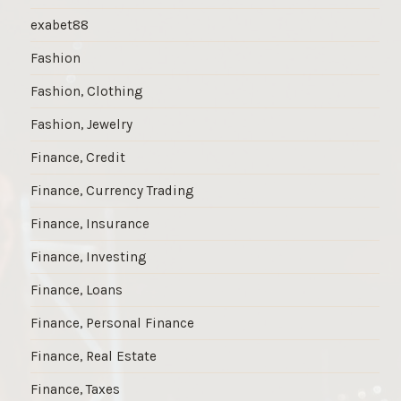
exabet88
Fashion
Fashion, Clothing
Fashion, Jewelry
Finance, Credit
Finance, Currency Trading
Finance, Insurance
Finance, Investing
Finance, Loans
Finance, Personal Finance
Finance, Real Estate
Finance, Taxes