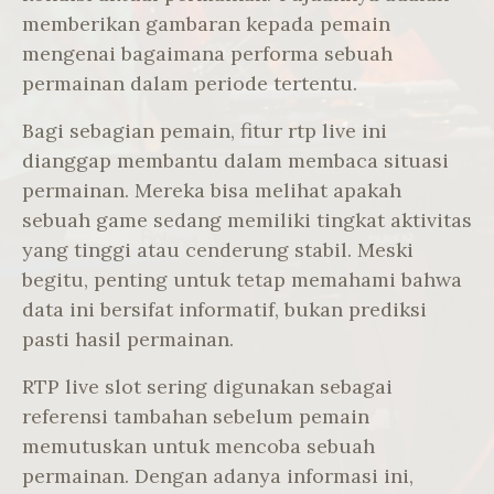
memberikan gambaran kepada pemain
mengenai bagaimana performa sebuah
permainan dalam periode tertentu.
Bagi sebagian pemain, fitur rtp live ini
dianggap membantu dalam membaca situasi
permainan. Mereka bisa melihat apakah
sebuah game sedang memiliki tingkat aktivitas
yang tinggi atau cenderung stabil. Meski
begitu, penting untuk tetap memahami bahwa
data ini bersifat informatif, bukan prediksi
pasti hasil permainan.
RTP live slot sering digunakan sebagai
referensi tambahan sebelum pemain
memutuskan untuk mencoba sebuah
permainan. Dengan adanya informasi ini,