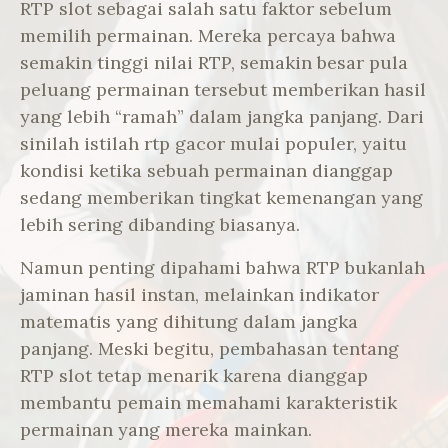
RTP slot sebagai salah satu faktor sebelum
memilih permainan. Mereka percaya bahwa
semakin tinggi nilai RTP, semakin besar pula
peluang permainan tersebut memberikan hasil
yang lebih “ramah” dalam jangka panjang. Dari
sinilah istilah rtp gacor mulai populer, yaitu
kondisi ketika sebuah permainan dianggap
sedang memberikan tingkat kemenangan yang
lebih sering dibanding biasanya.
Namun penting dipahami bahwa RTP bukanlah
jaminan hasil instan, melainkan indikator
matematis yang dihitung dalam jangka
panjang. Meski begitu, pembahasan tentang
RTP slot tetap menarik karena dianggap
membantu pemain memahami karakteristik
permainan yang mereka mainkan.