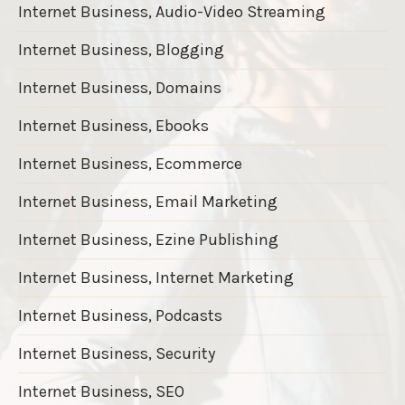
Internet Business, Audio-Video Streaming
Internet Business, Blogging
Internet Business, Domains
Internet Business, Ebooks
Internet Business, Ecommerce
Internet Business, Email Marketing
Internet Business, Ezine Publishing
Internet Business, Internet Marketing
Internet Business, Podcasts
Internet Business, Security
Internet Business, SEO