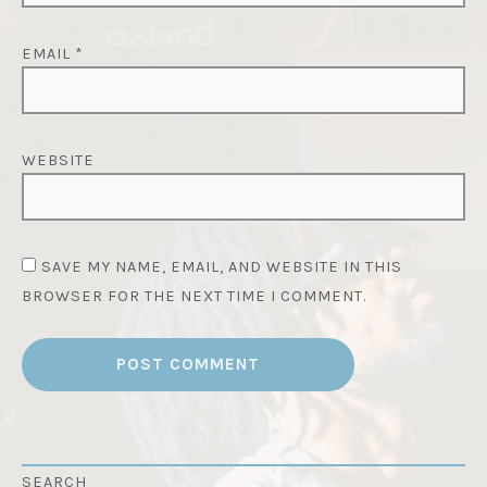
EMAIL
*
WEBSITE
SAVE MY NAME, EMAIL, AND WEBSITE IN THIS
BROWSER FOR THE NEXT TIME I COMMENT.
SEARCH