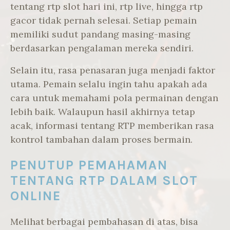
tentang rtp slot hari ini, rtp live, hingga rtp
gacor tidak pernah selesai. Setiap pemain
memiliki sudut pandang masing-masing
berdasarkan pengalaman mereka sendiri.
Selain itu, rasa penasaran juga menjadi faktor
utama. Pemain selalu ingin tahu apakah ada
cara untuk memahami pola permainan dengan
lebih baik. Walaupun hasil akhirnya tetap
acak, informasi tentang RTP memberikan rasa
kontrol tambahan dalam proses bermain.
PENUTUP PEMAHAMAN
TENTANG RTP DALAM SLOT
ONLINE
Melihat berbagai pembahasan di atas, bisa