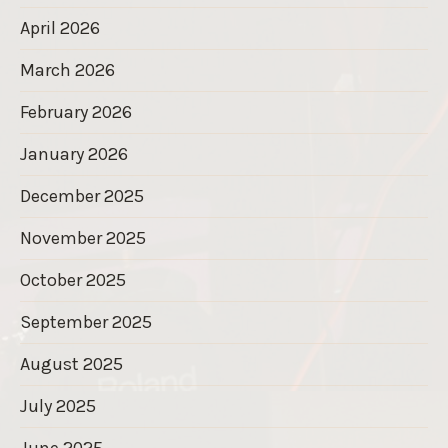
April 2026
March 2026
February 2026
January 2026
December 2025
November 2025
October 2025
September 2025
August 2025
July 2025
June 2025