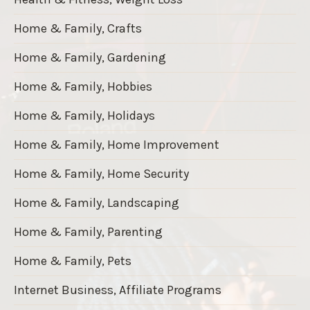
Home & Family, Crafts
Home & Family, Gardening
Home & Family, Hobbies
Home & Family, Holidays
Home & Family, Home Improvement
Home & Family, Home Security
Home & Family, Landscaping
Home & Family, Parenting
Home & Family, Pets
Internet Business, Affiliate Programs