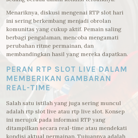
Menariknya, diskusi mengenai RTP slot hari
ini sering berkembang menjadi obrolan
komunitas yang cukup aktif. Pemain saling
berbagi pengalaman, mencoba mengamati
perubahan ritme permainan, dan
membandingkan hasil yang mereka dapatkan.
PERAN RTP SLOT LIVE DALAM
MEMBERIKAN GAMBARAN
REAL-TIME
Salah satu istilah yang juga sering muncul
adalah rtp slot live atau rtp live slot. Konsep
ini merujuk pada informasi RTP yang
ditampilkan secara real-time atau mendekati
kondisi aktual permainan. Tujuannya adalah