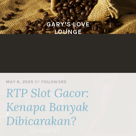
Skip
to
content
GARY’S LOVE
LOUNGE
MAY 6, 2025
BY
F0LL0W3RS
RTP Slot Gacor:
Kenapa Banyak
Dibicarakan?