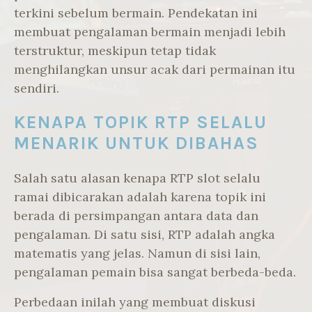
terkini sebelum bermain. Pendekatan ini
membuat pengalaman bermain menjadi lebih
terstruktur, meskipun tetap tidak
menghilangkan unsur acak dari permainan itu
sendiri.
KENAPA TOPIK RTP SELALU
MENARIK UNTUK DIBAHAS
Salah satu alasan kenapa RTP slot selalu
ramai dibicarakan adalah karena topik ini
berada di persimpangan antara data dan
pengalaman. Di satu sisi, RTP adalah angka
matematis yang jelas. Namun di sisi lain,
pengalaman pemain bisa sangat berbeda-beda.
Perbedaan inilah yang membuat diskusi