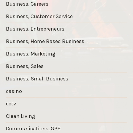
Business, Careers
Business, Customer Service
Business, Entrepreneurs
Business, Home Based Business
Business, Marketing
Business, Sales
Business, Small Business
casino
cctv
Clean Living
Communications, GPS