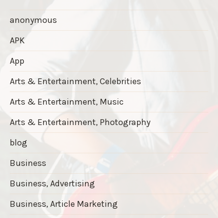
anonymous
APK
App
Arts & Entertainment, Celebrities
Arts & Entertainment, Music
Arts & Entertainment, Photography
blog
Business
Business, Advertising
Business, Article Marketing