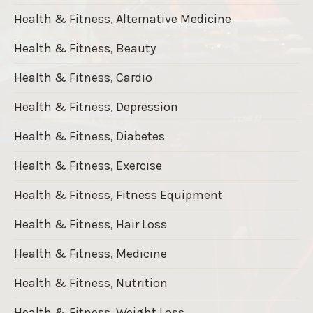
Health & Fitness, Alternative Medicine
Health & Fitness, Beauty
Health & Fitness, Cardio
Health & Fitness, Depression
Health & Fitness, Diabetes
Health & Fitness, Exercise
Health & Fitness, Fitness Equipment
Health & Fitness, Hair Loss
Health & Fitness, Medicine
Health & Fitness, Nutrition
Health & Fitness, Weight Loss