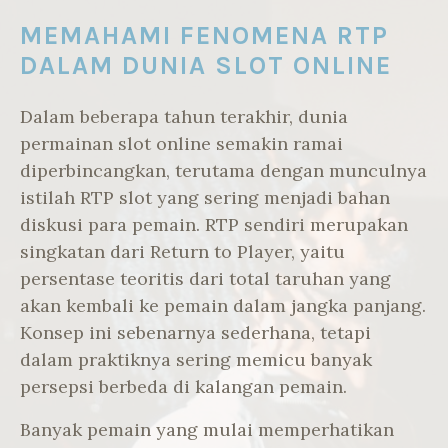
MEMAHAMI FENOMENA RTP
DALAM DUNIA SLOT ONLINE
Dalam beberapa tahun terakhir, dunia
permainan slot online semakin ramai
diperbincangkan, terutama dengan munculnya
istilah RTP slot yang sering menjadi bahan
diskusi para pemain. RTP sendiri merupakan
singkatan dari Return to Player, yaitu
persentase teoritis dari total taruhan yang
akan kembali ke pemain dalam jangka panjang.
Konsep ini sebenarnya sederhana, tetapi
dalam praktiknya sering memicu banyak
persepsi berbeda di kalangan pemain.
Banyak pemain yang mulai memperhatikan