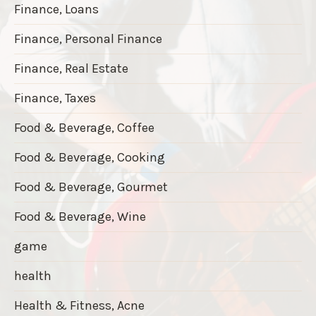
Finance, Loans
Finance, Personal Finance
Finance, Real Estate
Finance, Taxes
Food & Beverage, Coffee
Food & Beverage, Cooking
Food & Beverage, Gourmet
Food & Beverage, Wine
game
health
Health & Fitness, Acne