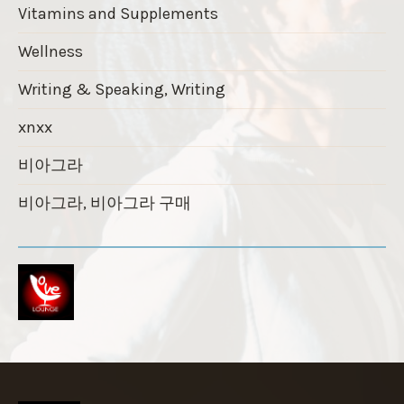
Vitamins and Supplements
Wellness
Writing & Speaking, Writing
xnxx
비아그라
비아그라, 비아그라 구매