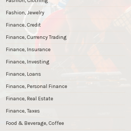
Fashion, Clothing
Fashion, Jewelry
Finance, Credit
Finance, Currency Trading
Finance, Insurance
Finance, Investing
Finance, Loans
Finance, Personal Finance
Finance, Real Estate
Finance, Taxes
Food & Beverage, Coffee