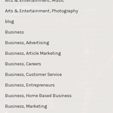
Arts & Entertainment, Music
Arts & Entertainment, Photography
blog
Business
Business, Advertising
Business, Article Marketing
Business, Careers
Business, Customer Service
Business, Entrepreneurs
Business, Home Based Business
Business, Marketing