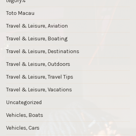
tegory%
Toto Macau
Travel & Leisure, Aviation
Travel & Leisure, Boating
Travel & Leisure, Destinations
Travel & Leisure, Outdoors
Travel & Leisure, Travel Tips
Travel & Leisure, Vacations
Uncategorized
Vehicles, Boats
Vehicles, Cars