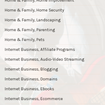
Home & Family, Home Improvement
Home & Family, Home Security
Home & Family, Landscaping
Home & Family, Parenting
Home & Family, Pets
Internet Business, Affiliate Programs
Internet Business, Audio-Video Streaming
Internet Business, Blogging
Internet Business, Domains
Internet Business, Ebooks
Internet Business, Ecommerce