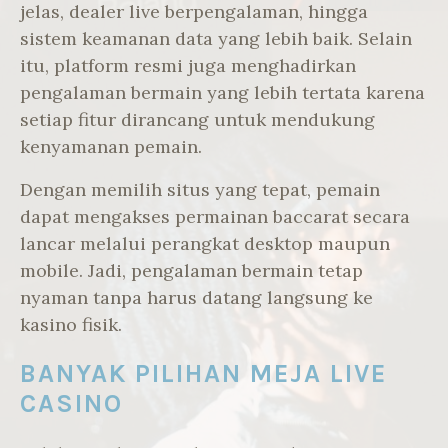
jelas, dealer live berpengalaman, hingga
sistem keamanan data yang lebih baik. Selain
itu, platform resmi juga menghadirkan
pengalaman bermain yang lebih tertata karena
setiap fitur dirancang untuk mendukung
kenyamanan pemain.
Dengan memilih situs yang tepat, pemain
dapat mengakses permainan baccarat secara
lancar melalui perangkat desktop maupun
mobile. Jadi, pengalaman bermain tetap
nyaman tanpa harus datang langsung ke
kasino fisik.
BANYAK PILIHAN MEJA LIVE
CASINO