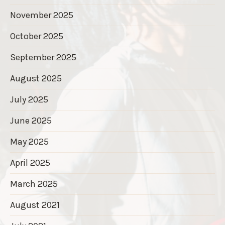
November 2025
October 2025
September 2025
August 2025
July 2025
June 2025
May 2025
April 2025
March 2025
August 2021