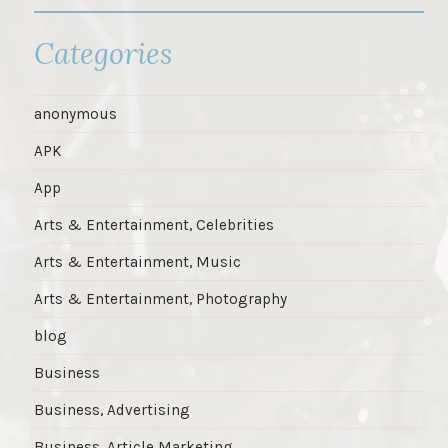
Categories
anonymous
APK
App
Arts & Entertainment, Celebrities
Arts & Entertainment, Music
Arts & Entertainment, Photography
blog
Business
Business, Advertising
Business, Article Marketing