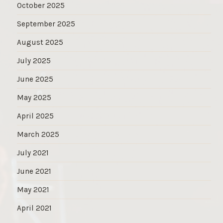
October 2025
September 2025
August 2025
July 2025
June 2025
May 2025
April 2025
March 2025
July 2021
June 2021
May 2021
April 2021