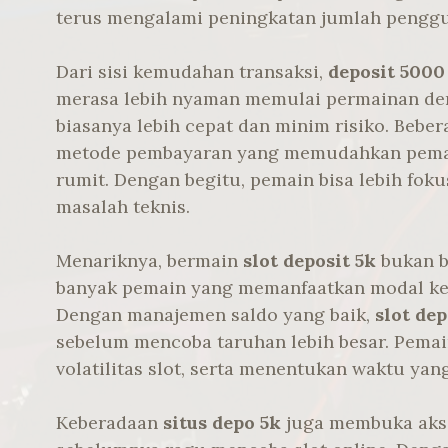
terus mengalami peningkatan jumlah penggu
Dari sisi kemudahan transaksi,
deposit 5000
merasa lebih nyaman memulai permainan den
biasanya lebih cepat dan minim risiko. Bebe
metode pembayaran yang memudahkan pemai
rumit. Dengan begitu, pemain bisa lebih fok
masalah teknis.
Menariknya, bermain
slot deposit 5k
bukan b
banyak pemain yang memanfaatkan modal keci
Dengan manajemen saldo yang baik,
slot dep
sebelum mencoba taruhan lebih besar. Pema
volatilitas slot, serta menentukan waktu ya
Keberadaan
situs depo 5k
juga membuka akse