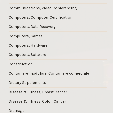
Communications, Video Conferencing
Computers, Computer Certification
Computers, Data Recovery
Computers, Games
Computers, Hardware
Computers, Software
Construction
Containere modulare, Containere comerciale
Dietary Supplements
Disease & Illness, Breast Cancer
Disease & Illness, Colon Cancer
Drainage