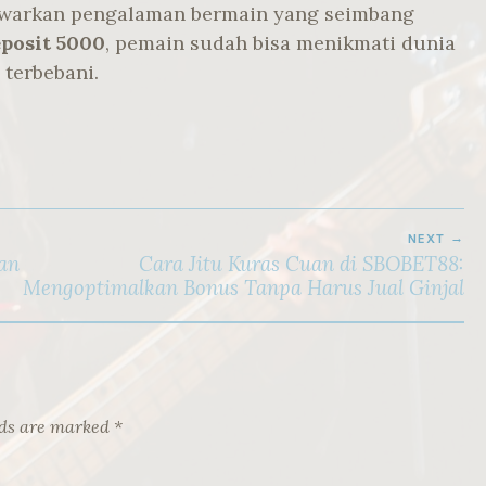
arkan pengalaman bermain yang seimbang
posit 5000
, pemain sudah bisa menikmati dunia
 terbebani.
NEXT
ran
Cara Jitu Kuras Cuan di SBOBET88:
Mengoptimalkan Bonus Tanpa Harus Jual Ginjal
lds are marked
*