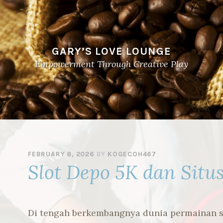
GARY’S LOVE LOUNGE
Empowerment Through Creative Play
FEBRUARY 8, 2026
BY
KOGECOH467
Slot Depo 5K dan Situ
Di tengah berkembangnya dunia permainan s