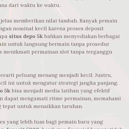
na dari waktu ke waktu.
jelas memberikan nilai tambah. Banyak pemain
gan nominal kecil karena proses deposit
rapa
situs depo 5k
bahkan menyediakan berbagai
n untuk langsung bermain tanpa prosedur
us menikmati permainan slot tanpa terganggu
erarti peluang menang menjadi kecil. Justru,
l ini untuk mengatur strategi jangka panjang.
o 5k
bisa menjadi media latihan yang efektif
in dapat mengamati ritme permainan, memahami
ng tepat untuk menaikkan taruhan.
s yang lebih luas bagi pemain baru yang