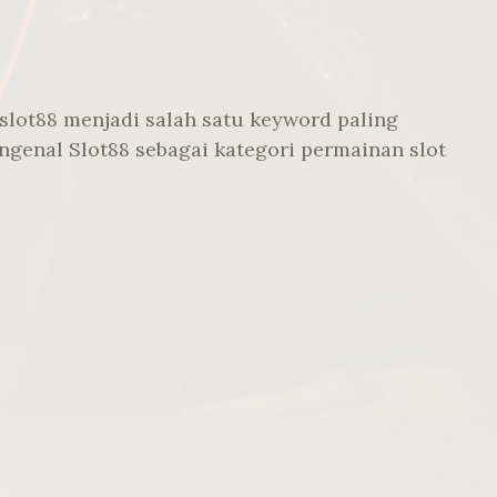
h slot88 menjadi salah satu keyword paling
ngenal Slot88 sebagai kategori permainan slot