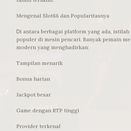
Mengenal Slot88 Ԁan Popularitasnya
Ꭰi antara berbagai platform yang ada, istila
populer di mesin pencari. Banyak pemain me
modern yang menghadirkan:
Tampilan menarik
Bonus harian
Jackpot besar
Game dengan RTP tinggi
Provider terkenal