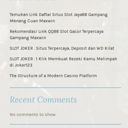
Temukan Link Daftar Situs Slot Jaya88 Gampang
Menang Cuan Maxwin
Rekomendasi Link QQ88 Slot Gacor Terpercaya
Gampang Maxwin
SLOT JOKER : Situs Terpercaya, Deposit dan WD Kilat
SLOT JOKER : 1 Klik Membuat Rezeki Kamu Melimpah
di Joker123
The Structure of a Modern Casino Platform
Recent Comments
No comments to show.