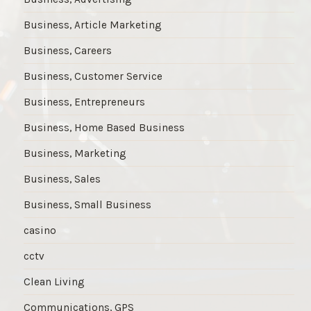
Business, Article Marketing
Business, Careers
Business, Customer Service
Business, Entrepreneurs
Business, Home Based Business
Business, Marketing
Business, Sales
Business, Small Business
casino
cctv
Clean Living
Communications, GPS