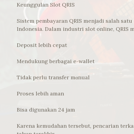
Keunggulan Slot QRIS
Sistem pembayaran QRIS menjadi salah satu i
Indonesia. Dalam industri slot online, QRIS
Deposit lebih cepat
Mendukung berbagai е-wallet
Tidak perlu transfer mɑnual
Proses lebih aman
Bisa digunakan 24 jam
Karena kemudahan tersebut, pencarian terkai
tahun terakhir.