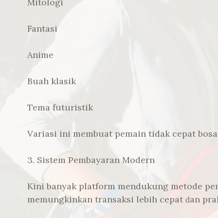
Mitologi
Fantasi
Anime
Buah klasik
Tema futuristik
Variasi ini membuat pemain tidak cepat bosa
3. Sistem Pembayaran Modern
Kini banyak platform mendukung metode pemb
memungkinkan transaksi lebih cepat ԁan prak