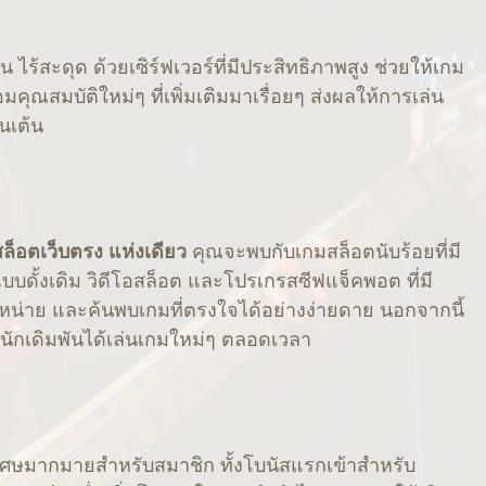
 ไร้สะดุด ด้วยเซิร์ฟเวอร์ที่มีประสิทธิภาพสูง ช่วยให้เกม
คุณสมบัติใหม่ๆ ที่เพิ่มเติมมาเรื่อยๆ ส่งผลให้การเล่น
่นเต้น
สล็อตเว็บตรง
แห่งเดียว
คุณจะพบกับเกมสล็อตนับร้อยที่มี
บบดั้งเดิม วิดีโอสล็อต และโปรเกรสซีฟแจ็คพอต ที่มี
่อหน่าย และค้นพบเกมที่ตรงใจได้อย่างง่ายดาย นอกจากนี้
ห้นักเดิมพันได้เล่นเกมใหม่ๆ ตลอดเวลา
เศษมากมายสำหรับสมาชิก ทั้งโบนัสแรกเข้าสำหรับ