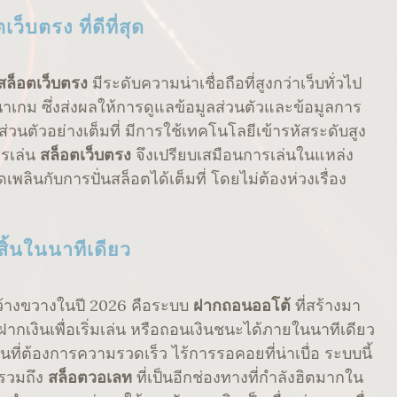
ตเว็บตรง
ที่ดีที่สุด
สล็อตเว็บตรง
มีระดับความน่าเชื่อถือที่สูงกว่าเว็บทั่วไป
าเกม ซึ่งส่งผลให้การดูแลข้อมูลส่วนตัวและข้อมูลการ
วนตัวอย่างเต็มที่ มีการใช้เทคโนโลยีเข้ารหัสระดับสูง
ารเล่น
สล็อตเว็บตรง
จึงเปรียบเสมือนการเล่นในแหล่ง
ลินกับการปั่นสล็อตได้เต็มที่ โดยไม่ต้องห่วงเรื่อง
้นในนาทีเดียว
งกว้างขวางในปี 2026 คือระบบ
ฝากถอนออโต้
ที่สร้างมา
กเงินเพื่อเริ่มเล่น หรือถอนเงินชนะได้ภายในนาทีเดียว
ที่ต้องการความรวดเร็ว ไร้การรอคอยที่น่าเบื่อ ระบบนี้
 รวมถึง
สล็อตวอเลท
ที่เป็นอีกช่องทางที่กำลังฮิตมากใน