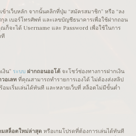
เข้าเว็บหลัก จากนั้นคลิกที่ปุ่ม “สมัครสมาชิก” หรือ “ลง
ามสกุล เบอร์โทรศัพท์ และเลขบัญชีธนาคารเพื่อใช้ฝากถอน
ุณก็จะได้ Username และ Password เพื่อใช้ในการ
าที
กเงิน”
ระบบ
ฝากถอนออโต้
จะโชว์ช่องทางการฝากเงิน
ตวอเลท
ที่คุณสามารถทำรายการเองได้ ไม่ต้องส่งสลิป
้อมเริ่มเล่นได้ทันที และหลายเว็บที่ สล็อตไม่มีขั้นต่ำ
กมสล็อตใหม่ล่าสุด
หรือเกมโปรดที่ต้องการเล่นได้ทันที