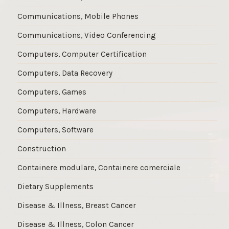
Communications, Mobile Phones
Communications, Video Conferencing
Computers, Computer Certification
Computers, Data Recovery
Computers, Games
Computers, Hardware
Computers, Software
Construction
Containere modulare, Containere comerciale
Dietary Supplements
Disease & Illness, Breast Cancer
Disease & Illness, Colon Cancer