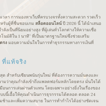
ดเวลา การมองหาเว็บที่ครบวงจรทั้งความสะดวก รวดเร็ว
รับผู้ที่ชื่นชอบเกม
สล็อตออนไลน์
ปี 2026 นี้ ได้นำเสนอ
กำลังเป็นที่นิยมอย่างสูง ที่ผู้เล่นทั่วโลกต่างให้ความเชื่อ
ตโนมัติใน 1 นาที” ที่เป็นมาตรฐานใหม่ซึ่งช่วยเสริม
บตรง
มอบความมั่นใจในการทำธุรกรรมทางการเงินที่
ที่แท้จริง
่สุด สำหรับเซียนพนันรุ่นใหม่ ที่ต้องการความมั่นคงและ
ความว่าคุณกำลังเข้าถึงแพลตฟอร์มหลักโดยตรง มั่นใจได้
หมือนการเล่นผ่านตัวแทน โดยเฉพาะอย่างยิ่งในเรื่องของ
ะบบนี้เอื้อให้คุณดำเนินการธุรกรรมได้ตลอด ตลอด 24
ามช้าและเพิ่มความสบาย ในการทำกำไรได้อย่างชัดเจน