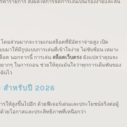
รายการ ส่งผลให้การจัดการเงินเป็นเรื่องง่ายและลื่น
โดยส่วนมากจะรวมเกมสล็อตที่มีอัตราจ่ายสูง เปิด
กแบบมาให้มีรูปแบบการเล่นที่เข้าใจง่าย ไม่ซับซ้อน เหมาะ
็บสล็อต นอกจากนี้ การเล่น
สล็อตเว็บตรง
ยังแปลว่าคุณจะ
อนไขยากๆ ในการถอน ช่วยให้คุณมั่นใจว่าทุกการเดิมพันของ
ฉับไว
ง สำหรับปี 2026
ให้สูงขึ้นไปอีก ด้วยฟีเจอร์เด่นและประโยชน์จริงต่อผู้
ไปด้วยโอกาสและประสิทธิภาพที่เหนือกว่า