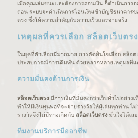
เมื่อคุณเล่นชนะและต้องการถอนเงิน ก็ดำเนินการถอ
ถอน ระบบจะดำเนินการโอนเงินเข้าบัญชีธนาคารของค
ตรง ซึ่งให้ความสำคัญกับความเร็วและจ่ายจริง
เหตุผลที่ควรเลือก สล็อตเว็บตร
ในยุคที่ตัวเลือกมีมากมาย การตัดสินใจเลือก สล็อตเ
ประสบการณ์การเดิมพัน ด้วยหลากหลายเหตุผลที่แต
ความมั่นคงด้านการเงิน
สล็อตเว็บตรง
มีการเงินที่มั่นคงกว่าเว็บทั่วไปอย่
ทำให้มีเงินทุนพอที่จะจ่ายรางวัลให้ผู้เล่นทุกท่าน ไ
รางวัลจึงไม่มีทางเกิดกับ
สล็อตเว็บตรง
มั่นใจได้เลย
ทีมงานบริการมืออาชีพ