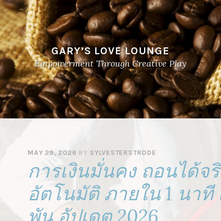
GARY’S LOVE LOUNGE
Empowerment Through Creative Play
MAY 29, 2026
BY
SYLVESTERSTRODE
การเงินมั่นคง ถอนได้จร
อัตโนมัติ ภายใน 1 นาท
พัน อัปเดต 2026