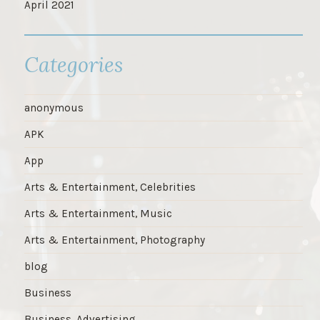
April 2021
Categories
anonymous
APK
App
Arts & Entertainment, Celebrities
Arts & Entertainment, Music
Arts & Entertainment, Photography
blog
Business
Business, Advertising