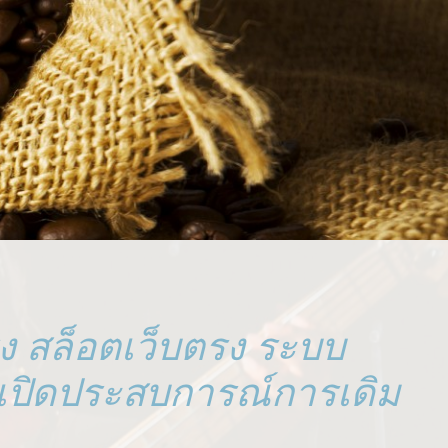
ิง สล็อตเว็บตรง ระบบ
ี เปิดประสบการณ์การเดิม