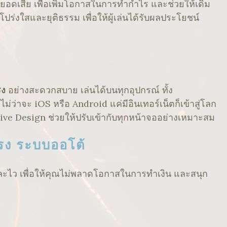
ยอดเสีย เพื่อเพิ่มโอกาสในการทำกำไร และช่วยให้เดิม
โปร่งใสและยุติธรรม เพื่อให้ผู้เล่นได้รับผลประโยชน์
รง
อย่างสะดวกสบาย เล่นได้บนทุกอุปกรณ์ ทั้ง
ไม่ว่าจะ iOS หรือ Android แค่มีอินเทอร์เน็ตก็เข้าสู่โลก
ive Design ช่วยให้ปรับเข้ากับทุกหน้าจออย่างเหมาะสม
ตรง ระบบออโต้
ยและไว เพื่อให้คุณไม่พลาดโอกาสในการทำเงิน และสนุก