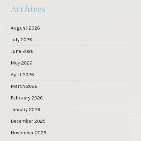
Archives
August 2026
July 2026
June 2026
May 2026
April 2026
March 2026
February 2026
January 2026
December 2025
November 2025