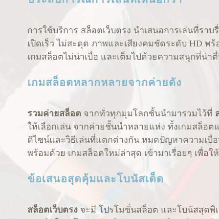
การใช้บริการ สล็อตเว็บตรง นำเสนอการเล่นที่ราบรื่น
เปิดเร็ว ไม่สะดุด ภาพและเสียงคมชัดระดับ HD พร้อม
เกมสล็อตไม่น่าเบื่อ และเต็มไปด้วยความสนุกที่น่าตื
เกมสล็อตหลากหลายจากค่ายดัง
รวมค่ายสล็อต
จากทั่วทุกมุมโลกชั้นนำมารวมไว้ที่
ให้เลือกเล่น จากค่ายชั้นนำหลายแห่ง ทั้งเกมสล็อตแ
ดีไซน์และวิธีเล่นที่แตกต่างกัน หมดปัญหาความเบื
พร้อมด้วย เกมสล็อตใหม่ล่าสุด เข้ามาเรื่อยๆ เพื่อใ
ข้อเสนอสุดคุ้มและโบนัสเด็ด
สล็อตเว็บตรง
จะมี โปรโมชั่นสล็อต และโบนัสสุดพิ