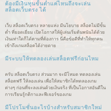
ต้องมีเงินทุนขั้นต่ำแค่ไหนถึงจะเล่น
สล็อตเว็บตรง ได้
เว็บ สล็อตเว็บตรง หลายแห่ง มีนโยบาย สล็อตไม่มีขั้น
ต่ำ ที่ยอดเยี่ยม เปิดโอกาสให้ผู้เล่นเริ่มต้นพนันได้ด้วย
เงินเท่าใดก็ได้ตามที่ต้องการ นี่คือข้อดีที่ทำให้ทุกคน
เข้าถึงเกมสล็อตได้ง่ายดาย
มีระบบให้ทดลองเล่นสล็อตฟรีก่อนไหม
ครับ สล็อตเว็บตรง ส่วนมาก จะมีโหมด ทดลองเล่น
สล็อตฟรี ให้ลองเล่น เพื่อให้สมาชิกได้ทดลองเกม
ต่างๆ ก่อนที่จะลงเล่นด้วยเงินจริง ที่เป็นโอกาสอันดีใน
การเรียนรู้กติกาและฟีเจอร์ของเกม
มีโปรโมชั่นอะไรบ้างสำหรับสมาชิกใหม่