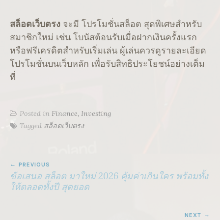
สล็อตเว็บตรง
จะมี
โปรโมชั่นสล็อต สุดพิเศษสำหรับ
สมาชิกใหม่ เช่น โบนัสต้อนรับเมื่อฝากเงินครั้งแรก
หรือฟรีเครดิตสำหรับเริ่มเล่น ผู้เล่นควรดูรายละเอียด
โปรโมชั่นบนเว็บหลัก เพื่อรับสิทธิประโยชน์อย่างเต็ม
ที่
Posted in
Finance, Investing
Tagged
สล็อตเว็บตรง
POST
PREVIOUS
NAVIGATION
ข้อเสนอ สล็อต มาใหม่ 2026 คุ้มค่าเกินใคร พร้อมทั้ง
ให้ตลอดทั้งปี สุดยอด
NEXT