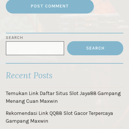
SEARCH
SEARCH
Recent Posts
Temukan Link Daftar Situs Slot Jaya88 Gampang
Menang Cuan Maxwin
Rekomendasi Link QQ88 Slot Gacor Terpercaya
Gampang Maxwin