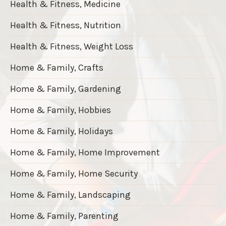
Health & Fitness, Medicine
Health & Fitness, Nutrition
Health & Fitness, Weight Loss
Home & Family, Crafts
Home & Family, Gardening
Home & Family, Hobbies
Home & Family, Holidays
Home & Family, Home Improvement
Home & Family, Home Security
Home & Family, Landscaping
Home & Family, Parenting