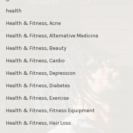
health
Health & Fitness, Acne
Health & Fitness, Alternative Medicine
Health & Fitness, Beauty
Health & Fitness, Cardio
Health & Fitness, Depression
Health & Fitness, Diabetes
Health & Fitness, Exercise
Health & Fitness, Fitness Equipment
Health & Fitness, Hair Loss