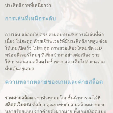
ประสิทธิภาพที่เหนือกว่า
การเล่นที่เหนือระดับ
การเล่น สล็อตเว็บตรง ส่งมอบประสบการณ์เล่นที่ต่อ
เนื่อง ไม่สะดุด ด้วยเซิร์ฟเวอร์ที่มีประสิทธิภาพสูง ช่วย
ให้เกมเปิดเร็ว ไม่สะดุด ภาพสวยเสียงใสคมชัด HD
พร้อมฟีเจอร์ใหม่ๆ ที่เพิ่มเข้ามาอย่างต่อเนื่อง ช่วย
ให้การเล่นเกมสล็อตไม่ซ้ำซาก และเต็มไปด้วยความ
ตื่นเต้นอยู่เสมอ
ความหลากหลายของเกมและค่ายสล็อต
รวมค่ายสล็อต
จากทั่วทุกมุมโลกชั้นนำมารวมไว้ที่
สล็อตเว็บตรง
ที่เดียว คุณจะพบกับเกมสล็อตมากมาย
หลายร้อยแบบ จากค่ายดังมากมาย ทั้งเกมสล็อตแบบ