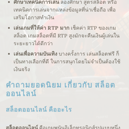
ศึกษาเทคนิคการเล่น
ลองศึกษา สูตรสล็อต หรือ
เทคนิคการเล่นจากแหล่งข้อมูลที่น่าเชื่อถือ เพื่อ
เสริมโอกาสทำเงิน
เล่นเกมที่ให้ค่า RTP มาก
เช็คค่า RTP ของเกม
สล็อต เกมสล็อตที่มี RTP สูงมักจะคืนเงินผู้เล่นใน
ระยะยาวได้ดีกว่า
เล่นเพื่อความบันเทิง
บางครั้งการ เล่นสล็อตฟรี ก็
เป็นทางเลือกที่ดี ในการสนุกโดยไม่จำเป็นต้องใช้
เงินจริง
คำถามยอดนิยม เกี่ยวกับ สล็อต
ออนไลน์
สล็อตออนไลน์ คืออะไร
สล็อตออนไลน์
คือเกมพนันอิเล็กทรอนิกส์รูปแบบหนึ่ง