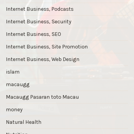
Internet Business, Podcasts
Internet Business, Security
Internet Business, SEO
Internet Business, Site Promotion
Internet Business, Web Design
islam
macaugg
Macaugg Pasaran toto Macau
money
Natural Health