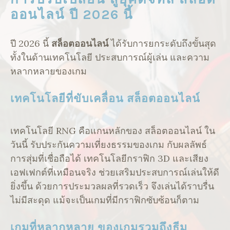
ออนไลน์
ปี 2026 นี้
ปี 2026 นี้
สล็อตออนไลน์
ได้รับการยกระดับถึงขั้นสุด
ทั้งในด้านเทคโนโลยี ประสบการณ์ผู้เล่น และความ
หลากหลายของเกม
เทคโนโลยีที่ขับเคลื่อน
สล็อตออนไลน์
เทคโนโลยี RNG คือแกนหลักของ สล็อตออนไลน์ ใน
วันนี้ รับประกันความเที่ยงธรรมของเกม กับผลลัพธ์
การสุ่มที่เชื่อถือได้ เทคโนโลยีกราฟิก 3D และเสียง
เอฟเฟกต์ที่เหมือนจริง ช่วยเสริมประสบการณ์เล่นให้ดี
ยิ่งขึ้น ด้วยการประมวลผลที่รวดเร็ว จึงเล่นได้ราบรื่น
ไม่มีสะดุด แม้จะเป็นเกมที่มีกราฟิกซับซ้อนก็ตาม
เกมที่หลากหลาย ของเกมรวมถึงธีม