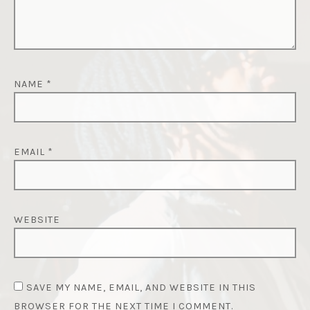
NAME
*
EMAIL
*
WEBSITE
SAVE MY NAME, EMAIL, AND WEBSITE IN THIS
BROWSER FOR THE NEXT TIME I COMMENT.