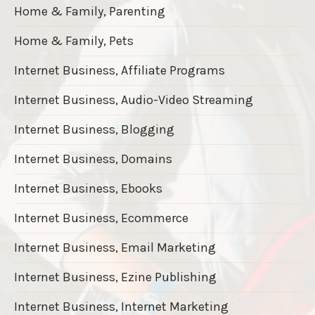
Home & Family, Parenting
Home & Family, Pets
Internet Business, Affiliate Programs
Internet Business, Audio-Video Streaming
Internet Business, Blogging
Internet Business, Domains
Internet Business, Ebooks
Internet Business, Ecommerce
Internet Business, Email Marketing
Internet Business, Ezine Publishing
Internet Business, Internet Marketing