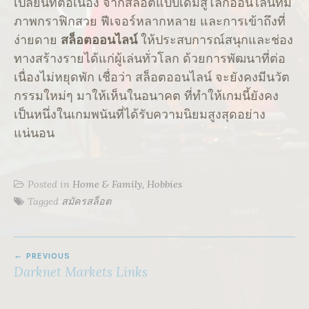
เปลี่ยนที่ต่อเนื่อง จากสล็อตแบบเดิมสู่โลกออนไลน์ที่มี
ภาพกราฟิกสวย ฟีเจอร์หลากหลาย และการเข้าถึงที่
ง่ายดาย
สล็อตออนไลน์
ให้ประสบการณ์สนุกและช่อง
ทางสร้างรายได้แก่ผู้เล่นทั่วโลก ด้วยการพัฒนาที่ต่อ
เนื่องไม่หยุดพัก เชื่อว่า สล็อตออนไลน์ จะยังคงมีนวัต
กรรมใหม่ๆ มาให้เห็นในอนาคต ที่ทำให้เกมนี้ยังคง
เป็นหนึ่งในเกมพนันที่ได้รับความนิยมสูงสุดอย่าง
แน่นอน
Posted in
Home & Family, Hobbies
Tagged
สมัครสล็อต
POST
PREVIOUS
NAVIGATION
Darknet Markets Links