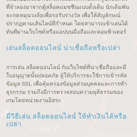
ที่จำลองมาจากตู้สล็อตแมชชีนแบบดั้งเดิม นักเดิมพัน
จะกดหมุนวงล้อเพื่อรอรับรางวัล เพื่อให้สัญลักษณ์
ปรากฏตามเส้นไลน์ที่กำหนด โดยสามารถเข้าเล่นได้
ทันทีผ่านเว็บไซต์หรือแอปบนมือถือและคอมพิวเตอร์
เล่นสล็อตออนไลน์ น่าเชื่อถือหรือเปล่า
การเล่น สล็อตออนไลน์ กับเว็บไซต์ที่น่าเชื่อถือและมี
ใบอนุญาตนั้นปลอดภัย ผู้ให้บริการจะใช้การเข้ารหัส
ข้อมูล SSL เพื่อคุ้มครองข้อมูลส่วนบุคคลและการทำ
ธุรกรรม รวมถึงมีการตรวจสอบความยุติธรรมของ
เกมโดยหน่วยงานอิสระ
มีวิธีเล่น สล็อตออนไลน์ ให้ทำเงินได้หรือ
เปล่า