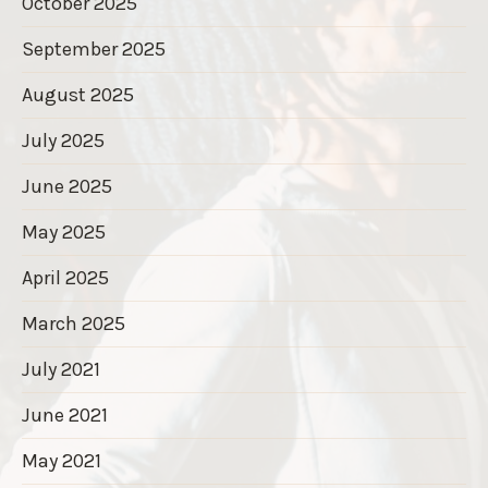
October 2025
September 2025
August 2025
July 2025
June 2025
May 2025
April 2025
March 2025
July 2021
June 2021
May 2021