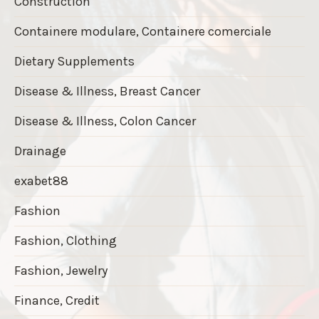
Construction
Containere modulare, Containere comerciale
Dietary Supplements
Disease & Illness, Breast Cancer
Disease & Illness, Colon Cancer
Drainage
exabet88
Fashion
Fashion, Clothing
Fashion, Jewelry
Finance, Credit