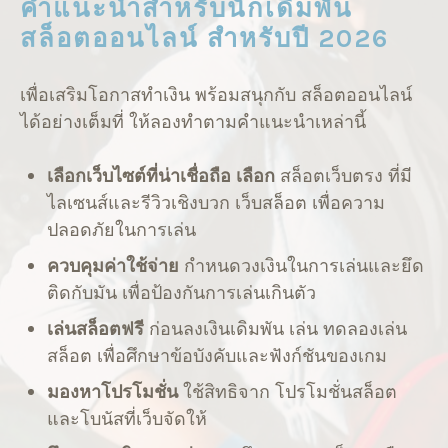
คำแนะนำสำหรับนักเดิมพัน
สล็อตออนไลน์ สำหรับปี 2026
เพื่อเสริมโอกาสทำเงิน พร้อมสนุกกับ สล็อตออนไลน์
ได้อย่างเต็มที่ ให้ลองทำตามคำแนะนำเหล่านี้
เลือกเว็บไซต์ที่น่าเชื่อถือ
เลือก
สล็อตเว็บตรง ที่มี
ไลเซนส์และรีวิวเชิงบวก เว็บสล็อต เพื่อความ
ปลอดภัยในการเล่น
ควบคุมค่าใช้จ่าย
กำหนดวงเงินในการเล่นและยึด
ติดกับมัน เพื่อป้องกันการเล่นเกินตัว
เล่นสล็อตฟรี
ก่อนลงเงินเดิมพัน เล่น ทดลองเล่น
สล็อต เพื่อศึกษาข้อบังคับและฟังก์ชันของเกม
มองหาโปรโมชั่น
ใช้สิทธิจาก โปรโมชั่นสล็อต
และโบนัสที่เว็บจัดให้