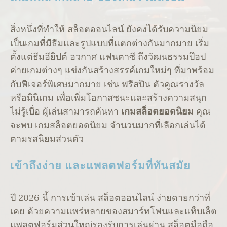
สิ่งหนึ่งที่ทำให้ สล็อตออนไลน์ ยังคงได้รับความนิยม
เป็นเกมที่มีธีมและรูปแบบที่แตกต่างกันมากมาย เริ่ม
ตั้งแต่ธีมอียิปต์ อวกาศ แฟนตาซี ถึงวัฒนธรรมป๊อป
ค่ายเกมต่างๆ แข่งกันสร้างสรรค์เกมใหม่ๆ ที่มาพร้อม
กับฟีเจอร์พิเศษมากมาย เช่น ฟรีสปิน ตัวคูณรางวัล
หรือมินิเกม เพื่อเพิ่มโอกาสชนะและสร้างความสนุก
ไม่รู้เบื่อ ผู้เล่นสามารถค้นหา
เกมสล็อตยอดนิยม
คุณ
จะพบ เกมสล็อตยอดนิยม จำนวนมากที่เลือกเล่นได้
ตามรสนิยมส่วนตัว
เข้าถึงง่าย และแพลตฟอร์มที่ทันสมัย
ปี 2026 นี้ การเข้าเล่น สล็อตออนไลน์ ง่ายดายกว่าที่
เคย ด้วยความแพร่หลายของสมาร์ทโฟนและแท็บเล็ต
แพลตฟอร์มส่วนใหญ่รองรับการเล่นผ่าน สล็อตมือถือ