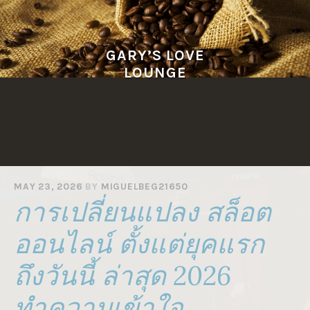
Skip
to
content
GARY’S LOVE
LOUNGE
MAY 23, 2026
BY
MIGUELBEG21650
การเปลี่ยนแปลง สล็อต
ออนไลน์ ตั้งแต่ยุคแรก
ถึงวันนี้ ล่าสุด 2026
ทำความเข้าใจ