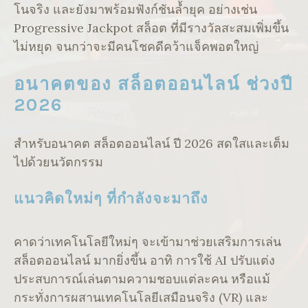
โนจริง และยังมาพร้อมฟังก์ชันล้ำยุค อย่างเช่น
Progressive Jackpot สล็อต ที่มีรางวัลสะสมเพิ่มขึ้น
ไม่หยุด จนกว่าจะมีคนโชคดีคว้าแจ็คพอตใหญ่
อนาคตของ สล็อตออนไลน์ ช่วงปี
2026
สำหรับอนาคต สล็อตออนไลน์ ปี 2026 สดใสและเต็ม
ไปด้วยนวัตกรรม
แนวคิดใหม่ๆ ที่กำลังจะมาถึง
คาดว่าเทคโนโลยีใหม่ๆ จะเข้ามาช่วยเสริมการเล่น
สล็อตออนไลน์ มากยิ่งขึ้น อาทิ การใช้ AI ปรับแต่ง
ประสบการณ์เล่นตามความชอบแต่ละคน หรือแม้
กระทั่งการผสานเทคโนโลยีเสมือนจริง (VR) และ