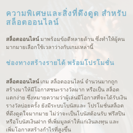
ความพิเศษและสิ่งที่ดึงดูด สำหรับ
สล็อตออนไลน์
สล็อตออนไลน์
มาพร้อมข้อดีหลายด้าน ซึ่งทำให้ผู้คน
มากมายเลือกใช้เวลาว่างกับเกมเหล่านี้
ช่องทางสร้างรายได้ พร้อมโปรโมชั่น
สล็อตออนไลน์
เกม สล็อตออนไลน์ จำนวนมากถูก
สร้างมาให้มีโอกาสชนะรางวัลมาก หรือเป็น สล็อต
แตกง่าย ซึ่งหมายความว่าผู้เล่นมีโอกาสที่จะได้รับเงิน
รางวัลบ่อยครั้ง ยังมีระบบโบนัสและ โปรโมชั่นสล็อต
ที่ดึงดูดใจมากมาย ไม่ว่าจะเป็นโบนัสต้อนรับ ฟรีสปิน
หรือโบนัสเงินฝาก ที่เพิ่มมูลค่าให้แก่เงินลงทุน และ
เพิ่มโอกาสสร้างกำไรที่สูงขึ้น