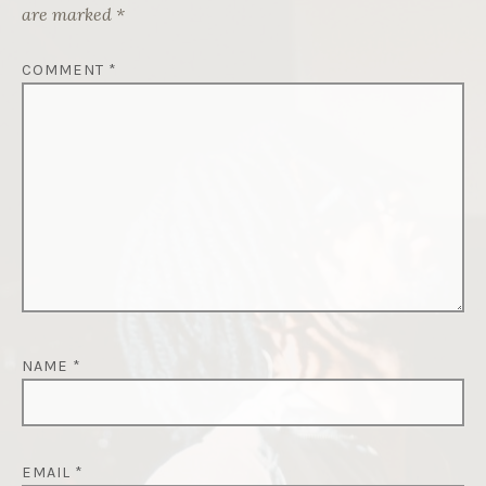
are marked
*
COMMENT
*
NAME
*
EMAIL
*