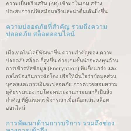
ความเป็นจริงเสริม (AR) เข้ามาในเกม สร้าง
ประสบการณ์ที่เสมือนจริงและน่าตื่นเต้นยิ่งขึ้น
ความปลอดภัยที่สำคัญ รวมถึงความ
ปลอดภัย สล็อตออนไลน์
เมื่อเทคโนโลยีพัฒนาขึ้น ความสำคัญของ ความ
ปลอดภัยสล็อต ก็สูงขึ้น ค่ายเกมชั้นนำจะลงทุนด้าน
การเข้ารหัสข้อมูล (Encryption) ที่แข็งแกร่ง และ
กลไกป้องกันการฉ้อโกง เพื่อให้มั่นใจว่าข้อมูลส่วน
บุคคลและการเงินจะปลอดภัย การตรวจสอบความ
ยุติธรรมของเกมโดยหน่วยงานภายนอกก็เป็นสิ่ง
สำคัญ ที่ผู้เล่นควรพิจารณาเมื่อเลือกเล่น สล็อต
ออนไลน์
การพัฒนาด้านการบริการ รวมถึงช่อง
ทางการเข้าถึง