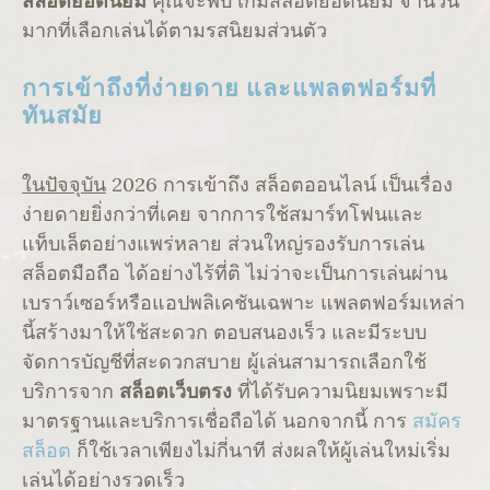
สล็อตยอดนิยม
คุณจะพบ เกมสล็อตยอดนิยม จำนวน
มากที่เลือกเล่นได้ตามรสนิยมส่วนตัว
การเข้าถึงที่ง่ายดาย และแพลตฟอร์มที่
ทันสมัย
ในปัจจุบัน
2026 การเข้าถึง สล็อตออนไลน์ เป็นเรื่อง
ง่ายดายยิ่งกว่าที่เคย จากการใช้สมาร์ทโฟนและ
แท็บเล็ตอย่างแพร่หลาย ส่วนใหญ่รองรับการเล่น
สล็อตมือถือ ได้อย่างไร้ที่ติ ไม่ว่าจะเป็นการเล่นผ่าน
เบราว์เซอร์หรือแอปพลิเคชันเฉพาะ แพลตฟอร์มเหล่า
นี้สร้างมาให้ใช้สะดวก ตอบสนองเร็ว และมีระบบ
จัดการบัญชีที่สะดวกสบาย ผู้เล่นสามารถเลือกใช้
บริการจาก
สล็อตเว็บตรง
ที่ได้รับความนิยมเพราะมี
มาตรฐานและบริการเชื่อถือได้ นอกจากนี้ การ
สมัคร
สล็อต
ก็ใช้เวลาเพียงไม่กี่นาที ส่งผลให้ผู้เล่นใหม่เริ่ม
เล่นได้อย่างรวดเร็ว