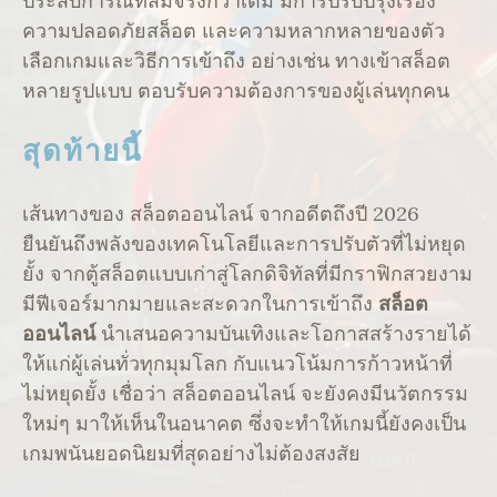
ประสบการณ์ที่สมจริงกว่าเดิม มีการปรับปรุงเรื่อง
ความปลอดภัยสล็อต และความหลากหลายของตัว
เลือกเกมและวิธีการเข้าถึง อย่างเช่น ทางเข้าสล็อต
หลายรูปแบบ ตอบรับความต้องการของผู้เล่นทุกคน
สุดท้ายนี้
เส้นทางของ สล็อตออนไลน์ จากอดีตถึงปี 2026
ยืนยันถึงพลังของเทคโนโลยีและการปรับตัวที่ไม่หยุด
ยั้ง จากตู้สล็อตแบบเก่าสู่โลกดิจิทัลที่มีกราฟิกสวยงาม
มีฟีเจอร์มากมายและสะดวกในการเข้าถึง
สล็อต
ออนไลน์
นำเสนอความบันเทิงและโอกาสสร้างรายได้
ให้แก่ผู้เล่นทั่วทุกมุมโลก กับแนวโน้มการก้าวหน้าที่
ไม่หยุดยั้ง เชื่อว่า สล็อตออนไลน์ จะยังคงมีนวัตกรรม
ใหม่ๆ มาให้เห็นในอนาคต ซึ่งจะทำให้เกมนี้ยังคงเป็น
เกมพนันยอดนิยมที่สุดอย่างไม่ต้องสงสัย