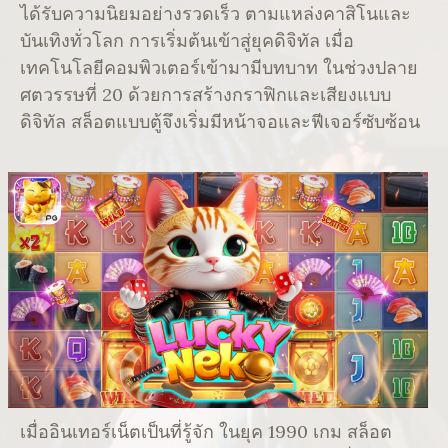
ได้รับความนิยมอย่างรวดเร็ว ตามแหล่งคาสิโนและ
บันเทิงทั่วโลก การเริ่มต้นเข้าสู่ยุคดิจิทัล เมื่อ
เทคโนโลยีคอมพิวเตอร์เข้ามามีบทบาท ในช่วงปลาย
ศตวรรษที่ 20 ด้วยการสร้างกราฟิกและเสียงแบบ
ดิจิทัล สล็อตแบบตู้จึงเริ่มมีหน้าจอและฟีเจอร์ซับซ้อน
เมื่ออินเทอร์เน็ตเป็นที่รู้จัก ในยุค 1990 เกม สล็อต