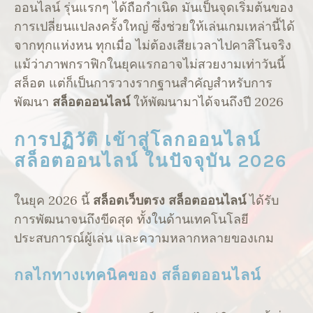
ออนไลน์ รุ่นแรกๆ ได้ถือกำเนิด มันเป็นจุดเริ่มต้นของ
การเปลี่ยนแปลงครั้งใหญ่ ซึ่งช่วยให้เล่นเกมเหล่านี้ได้
จากทุกแห่งหน ทุกเมื่อ ไม่ต้องเสียเวลาไปคาสิโนจริง
แม้ว่าภาพกราฟิกในยุคแรกอาจไม่สวยงามเท่าวันนี้
สล็อต แต่ก็เป็นการวางรากฐานสำคัญสำหรับการ
พัฒนา
สล็อตออนไลน์
ให้พัฒนามาได้จนถึงปี 2026
การปฏิวัติ เข้าสู่โลกออนไลน์
สล็อตออนไลน์
ในปัจจุบัน 2026
ในยุค 2026 นี้
สล็อตเว็บตรง สล็อตออนไลน์
ได้รับ
การพัฒนาจนถึงขีดสุด ทั้งในด้านเทคโนโลยี
ประสบการณ์ผู้เล่น และความหลากหลายของเกม
กลไกทางเทคนิคของ
สล็อตออนไลน์