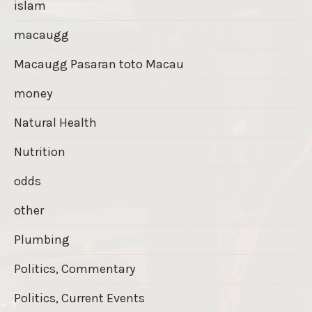
islam
macaugg
Macaugg Pasaran toto Macau
money
Natural Health
Nutrition
odds
other
Plumbing
Politics, Commentary
Politics, Current Events