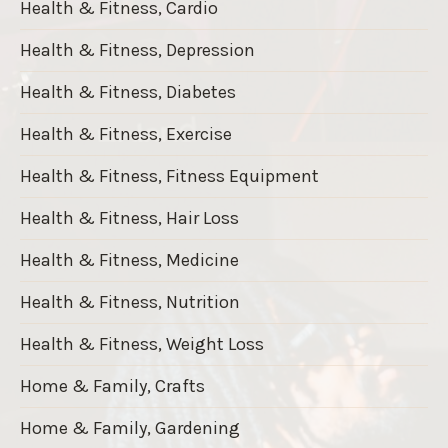
Health & Fitness, Cardio
Health & Fitness, Depression
Health & Fitness, Diabetes
Health & Fitness, Exercise
Health & Fitness, Fitness Equipment
Health & Fitness, Hair Loss
Health & Fitness, Medicine
Health & Fitness, Nutrition
Health & Fitness, Weight Loss
Home & Family, Crafts
Home & Family, Gardening