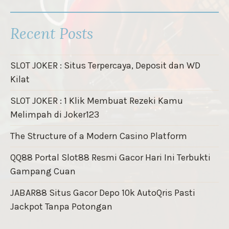
Recent Posts
SLOT JOKER : Situs Terpercaya, Deposit dan WD
Kilat
SLOT JOKER : 1 Klik Membuat Rezeki Kamu
Melimpah di Joker123
The Structure of a Modern Casino Platform
QQ88 Portal Slot88 Resmi Gacor Hari Ini Terbukti
Gampang Cuan
JABAR88 Situs Gacor Depo 10k AutoQris Pasti
Jackpot Tanpa Potongan