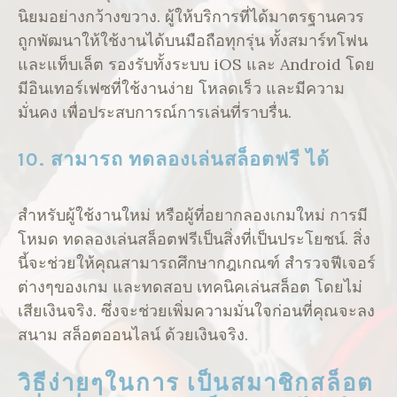
นิยมอย่างกว้างขวาง. ผู้ให้บริการที่ได้มาตรฐานควร
ถูกพัฒนาให้ใช้งานได้บนมือถือทุกรุ่น ทั้งสมาร์ทโฟน
และแท็บเล็ต รองรับทั้งระบบ iOS และ Android โดย
มีอินเทอร์เฟซที่ใช้งานง่าย โหลดเร็ว และมีความ
มั่นคง เพื่อประสบการณ์การเล่นที่ราบรื่น.
10. สามารถ ทดลองเล่นสล็อตฟรี ได้
สำหรับผู้ใช้งานใหม่ หรือผู้ที่อยากลองเกมใหม่ การมี
โหมด ทดลองเล่นสล็อตฟรีเป็นสิ่งที่เป็นประโยชน์. สิ่ง
นี้จะช่วยให้คุณสามารถศึกษากฎเกณฑ์ สำรวจฟีเจอร์
ต่างๆของเกม และทดสอบ เทคนิคเล่นสล็อต โดยไม่
เสียเงินจริง. ซึ่งจะช่วยเพิ่มความมั่นใจก่อนที่คุณจะลง
สนาม สล็อตออนไลน์ ด้วยเงินจริง.
วิธีง่ายๆในการ เป็นสมาชิกสล็อต