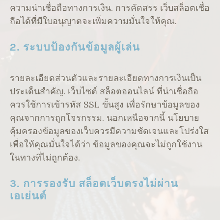
ความน่าเชื่อถือทางการเงิน. การคัดสรร เว็บสล็อตเชื่อ
ถือได้ที่มีใบอนุญาตจะเพิ่มความมั่นใจให้คุณ.
2. ระบบป้องกันข้อมูลผู้เล่น
รายละเอียดส่วนตัวและรายละเอียดทางการเงินเป็น
ประเด็นสำคัญ. เว็บไซต์ สล็อตออนไลน์ ที่น่าเชื่อถือ
ควรใช้การเข้ารหัส SSL ขั้นสูง เพื่อรักษาข้อมูลของ
คุณจากการถูกโจรกรรม. นอกเหนือจากนี้ นโยบาย
คุ้มครองข้อมูลของเว็บควรมีความชัดเจนและโปร่งใส
เพื่อให้คุณมั่นใจได้ว่า ข้อมูลของคุณจะไม่ถูกใช้งาน
ในทางที่ไม่ถูกต้อง.
3. การรองรับ สล็อตเว็บตรงไม่ผ่าน
เอเย่นต์