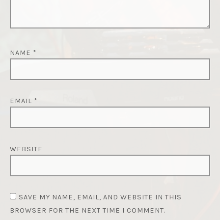
NAME
*
EMAIL
*
WEBSITE
SAVE MY NAME, EMAIL, AND WEBSITE IN THIS
BROWSER FOR THE NEXT TIME I COMMENT.