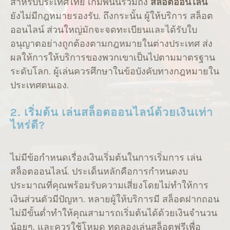
สำหรับประเทศไทย เกมพนันรวมถึง
สล็อตออนไลน์
ยังไม่มีกฎหมายรองรับ. ถึงกระนั้น ผู้ให้บริการ สล็อต
ออนไลน์ ส่วนใหญ่มักจะจดทะเบียนและได้รับใบ
อนุญาตอย่างถูกต้องตามกฎหมายในต่างประเทศ ส่ง
ผลให้การให้บริการของพวกเขาเป็นไปตามมาตรฐาน
ระดับโลก. ผู้เล่นควรศึกษาในข้อบังคับทางกฎหมายใน
ประเทศตนเอง.
2. เริ่มต้น เล่นสล็อตออนไลน์ด้วยเงินเท่า
ไหร่ดี?
ไม่มีข้อกำหนดเรื่องเงินเริ่มต้นในการเริ่มการ เล่น
สล็อตออนไลน์. ประเด็นหลักคือการกำหนดงบ
ประมาณที่คุณพร้อมรับความเสี่ยงโดยไม่ทำให้การ
เงินส่วนตัวมีปัญหา. หลายผู้ให้บริการมี สล็อตฝากถอน
ไม่มีขั้นต่ำทำให้คุณสามารถเริ่มต้นได้ด้วยเงินจำนวน
น้อยๆ. และควรใช้โหมด ทดลองเล่นสล็อตฟรีเพื่อ