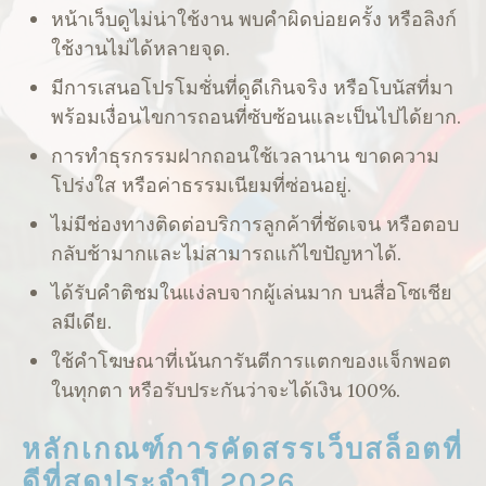
หน้าเว็บดูไม่น่าใช้งาน พบคำผิดบ่อยครั้ง หรือลิงก์
ใช้งานไม่ได้หลายจุด.
มีการเสนอโปรโมชั่นที่ดูดีเกินจริง หรือโบนัสที่มา
พร้อมเงื่อนไขการถอนที่ซับซ้อนและเป็นไปได้ยาก.
การทำธุรกรรมฝากถอนใช้เวลานาน ขาดความ
โปร่งใส หรือค่าธรรมเนียมที่ซ่อนอยู่.
ไม่มีช่องทางติดต่อบริการลูกค้าที่ชัดเจน หรือตอบ
กลับช้ามากและไม่สามารถแก้ไขปัญหาได้.
ได้รับคำติชมในแง่ลบจากผู้เล่นมาก บนสื่อโซเชีย
ลมีเดีย.
ใช้คำโฆษณาที่เน้นการันตีการแตกของแจ็กพอต
ในทุกตา หรือรับประกันว่าจะได้เงิน 100%.
หลักเกณฑ์การคัดสรรเว็บสล็อตที่
ดีที่สุดประจำปี 2026