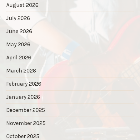
August 2026
July 2026
June 2026
May 2026
April 2026
March 2026
February 2026
January 2026
December 2025
November 2025
October 2025