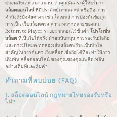
ปลอดภัยและสนุกสนาน. ถ้าคุณคัดสรรผู้ให้บริการ
สล็อตออนไลน์
ที่มีประสิทธิภาพและน่าเชื่อถือ. การ
คำนึงถึงปัจจัยต่างๆ เช่น ไลเซนส์ การป้องกันข้อมูล
การเป็น เว็บสล็อตตรง ความหลากหลายของเกม
Return to Player ระบบฝากถอนไร้ขั้นต่ำ
โปรโมชั่น
สล็อต
ที่เป็นไปได้จริง ฝ่ายสนับสนุน การรองรับมือถือ
และการมีโหมด ทดลองเล่นสล็อตฟรีจะเป็นหัวใจ
สำคัญในการค้นหา เว็บสล็อตเชื่อถือได้ที่จะทำให้การ
เดิมพัน สล็อตออนไลน์ ของคุณของคุณเพลิดเพลิน
อย่างเต็มที่และคุ้มค่า.
คำถามที่พบบ่อย (FAQ)
1. สล็อตออนไลน์ กฎหมายไทยรองรับหรือ
ไม่?