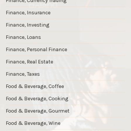
Finance, Currency Trading
Finance, Insurance
Finance, Investing
Finance, Loans
Finance, Personal Finance
Finance, Real Estate
Finance, Taxes
Food & Beverage, Coffee
Food & Beverage, Cooking
Food & Beverage, Gourmet
Food & Beverage, Wine