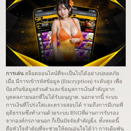
การเล่น
สล็อตออนไลน์ที่จะเป็นไปได้อย่างปลอดภัย
เมื่อ มีการเข้ารหัสข้อมูล (Encryption) ระดับสูง เพื่อ
ป้องกันข้อมูลส่วนตัวและข้อมูลการเงินสำคัญจาก
บุคคลภายนอกที่ไม่ได้รับอนุญาต. นอกจากนี้ ระบบ
การเงินที่โปร่งใสและตรวจสอบได้ รวมถึงการมีเกมที่
ยุติธรรมซึ่งทำงานด้วยระบบ RNGที่ผ่านการรับรอง
จากองค์กรภายนอก ก็เป็นปัจจัยสำคัญยิ่ง. ทั้งหมดนี้
คือหัวใจสำคัญที่จะช่วยให้คุณอุ่นใจได้ว่า การเดิมพัน