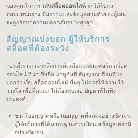
ของคุณในการ
เล่นสล็อตออนไลน์
จะได้รับผล
ตอบแทนอย่างเป็นธรรมและข้อมูลส่วนตัวของผู้เล่น
จะถูกรักษาความปลอดภัยอย่างสูงสุด.
สัญญาณบ่งบอก ผู้ให้บริการ
สล็อตที่ต้องระวัง
ก่อนที่เราจะเจาะลึกการคัดเลือก แพลตฟอร์ม สล็อต
ออนไลน์ ที่น่าเชื่อถือ มาดูกันที่ สัญญาณเตือนที่บ่ง
บอกว่า เว็บ สล็อตออนไลน์ นั้นๆ ไม่ควรให้ความไว้
วางใจ เพื่อที่คุณจะไม่ต้องพบเจอ ปัญหาที่ไม่พึง
ประสงค์.
ขาดใบอนุญาตหรือใบอนุญาตที่แสดงอย่างชัดเจน.
ผู้ให้บริการที่ได้มาตรฐานควรเปิดเผยข้อมูลเหล่านี้
อย่างชัดเจน.