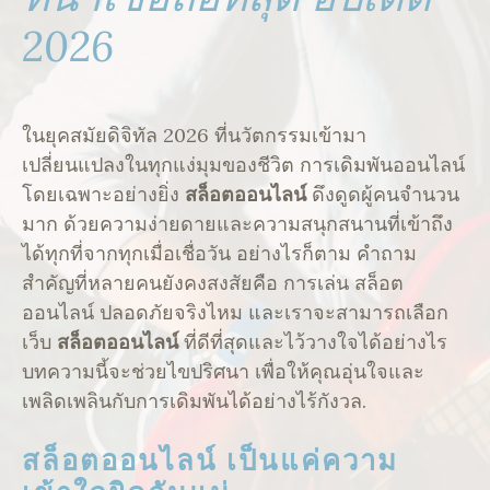
2026
ในยุคสมัยดิจิทัล 2026 ที่นวัตกรรมเข้ามา
เปลี่ยนแปลงในทุกแง่มุมของชีวิต การเดิมพันออนไลน์
โดยเฉพาะอย่างยิ่ง
สล็อตออนไลน์
ดึงดูดผู้คนจำนวน
มาก ด้วยความง่ายดายและความสนุกสนานที่เข้าถึง
ได้ทุกที่จากทุกเมื่อเชื่อวัน อย่างไรก็ตาม คำถาม
สำคัญที่หลายคนยังคงสงสัยคือ การเล่น สล็อต
ออนไลน์ ปลอดภัยจริงไหม และเราจะสามารถเลือก
เว็บ
สล็อตออนไลน์
ที่ดีที่สุดและไว้วางใจได้อย่างไร
บทความนี้จะช่วยไขปริศนา เพื่อให้คุณอุ่นใจและ
เพลิดเพลินกับการเดิมพันได้อย่างไร้กังวล.
สล็อตออนไลน์
เป็นแค่ความ