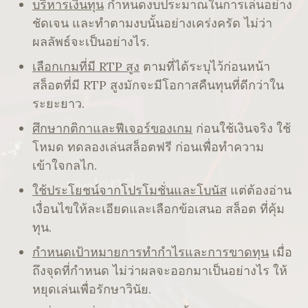
บริหารเงินทุน
กำหนดงบประมาณในการเล่นอย่าง
ชัดเจน และทำตามงบนั้นอย่างเคร่งครัด ไม่ว่า
ผลลัพธ์จะเป็นอย่างไร.
เลือกเกมที่มี RTP สูง
ตามที่ได้ระบุไว้ก่อนหน้า
สล็อตที่มี RTP สูงมักจะมีโอกาสคืนทุนที่ดีกว่าใน
ระยะยาว.
ศึกษากติกาและฟีเจอร์ของเกม
ก่อนใช้เงินจริง ใช้
โหมด ทดลองเล่นสล็อตฟรี ก่อนเพื่อทำความ
เข้าใจกลไก.
ใช้ประโยชน์จากโปรโมชั่นและโบนัส
แต่ต้องอ่าน
เงื่อนไขให้ละเอียดและเลือกข้อเสนอ สล็อต ที่คุ้ม
ทุน.
กำหนดเป้าหมายการทำกำไรและการขาดทุน
เมื่อ
ถึงจุดที่กำหนด ไม่ว่าผลจะออกมาเป็นอย่างไร ให้
หยุดเล่นเพื่อรักษาวินัย.