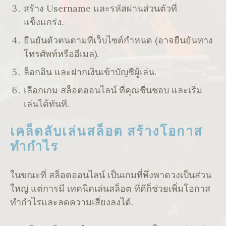
สร้าง Username และรหัสผ่านส่วนตัวที่
แข็งแกร่ง.
ยืนยันตัวตนตามที่เว็บไซต์กำหนด (อาจยืนยันทาง
โทรศัพท์หรืออีเมล).
ล็อกอิน และฝากเงินเข้าบัญชีผู้เล่น.
เลือกเกม สล็อตออนไลน์ ที่คุณชื่นชอบ และเริ่ม
เล่นได้ทันที.
เคล็ดลับเล่นสล็อต สร้างโอกาส
ทำกำไร
ในขณะที่ สล็อตออนไลน์ เป็นเกมที่พึ่งพาดวงเป็นส่วน
ใหญ่ แต่การมี เทคนิคเล่นสล็อต ที่ดีก็ช่วยเพิ่มโอกาส
ทำกำไรและลดความเสี่ยงลงได้.