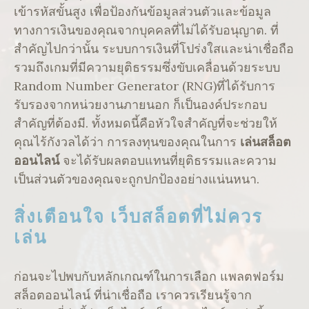
เข้ารหัสขั้นสูง เพื่อป้องกันข้อมูลส่วนตัวและข้อมูล
ทางการเงินของคุณจากบุคคลที่ไม่ได้รับอนุญาต. ที่
สำคัญไปกว่านั้น ระบบการเงินที่โปร่งใสและน่าเชื่อถือ
รวมถึงเกมที่มีความยุติธรรมซึ่งขับเคลื่อนด้วยระบบ
Random Number Generator (RNG)ที่ได้รับการ
รับรองจากหน่วยงานภายนอก ก็เป็นองค์ประกอบ
สำคัญที่ต้องมี. ทั้งหมดนี้คือหัวใจสำคัญที่จะช่วยให้
คุณไร้กังวลได้ว่า การลงทุนของคุณในการ
เล่นสล็อต
ออนไลน์
จะได้รับผลตอบแทนที่ยุติธรรมและความ
เป็นส่วนตัวของคุณจะถูกปกป้องอย่างแน่นหนา.
สิ่งเตือนใจ เว็บสล็อตที่ไม่ควร
เล่น
ก่อนจะไปพบกับหลักเกณฑ์ในการเลือก แพลตฟอร์ม
สล็อตออนไลน์ ที่น่าเชื่อถือ เราควรเรียนรู้จาก