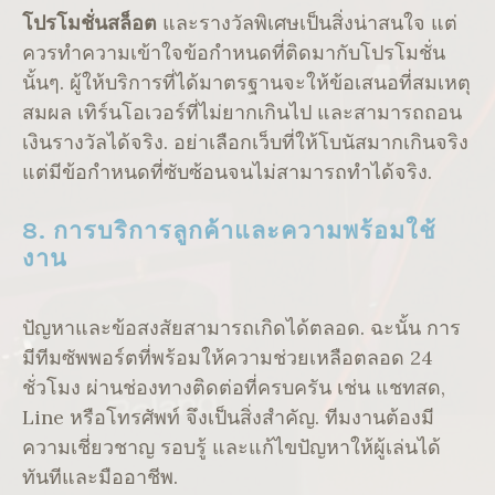
โปรโมชั่นสล็อต
และรางวัลพิเศษเป็นสิ่งน่าสนใจ แต่
ควรทำความเข้าใจข้อกำหนดที่ติดมากับโปรโมชั่น
นั้นๆ. ผู้ให้บริการที่ได้มาตรฐานจะให้ข้อเสนอที่สมเหตุ
สมผล เทิร์นโอเวอร์ที่ไม่ยากเกินไป และสามารถถอน
เงินรางวัลได้จริง. อย่าเลือกเว็บที่ให้โบนัสมากเกินจริง
แต่มีข้อกำหนดที่ซับซ้อนจนไม่สามารถทำได้จริง.
8. การบริการลูกค้าและความพร้อมใช้
งาน
ปัญหาและข้อสงสัยสามารถเกิดได้ตลอด. ฉะนั้น การ
มีทีมซัพพอร์ตที่พร้อมให้ความช่วยเหลือตลอด 24
ชั่วโมง ผ่านช่องทางติดต่อที่ครบครัน เช่น แชทสด,
Line หรือโทรศัพท์ จึงเป็นสิ่งสำคัญ. ทีมงานต้องมี
ความเชี่ยวชาญ รอบรู้ และแก้ไขปัญหาให้ผู้เล่นได้
ทันทีและมืออาชีพ.