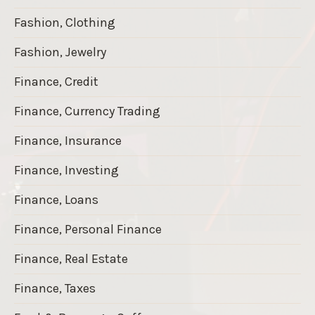
Fashion, Clothing
Fashion, Jewelry
Finance, Credit
Finance, Currency Trading
Finance, Insurance
Finance, Investing
Finance, Loans
Finance, Personal Finance
Finance, Real Estate
Finance, Taxes