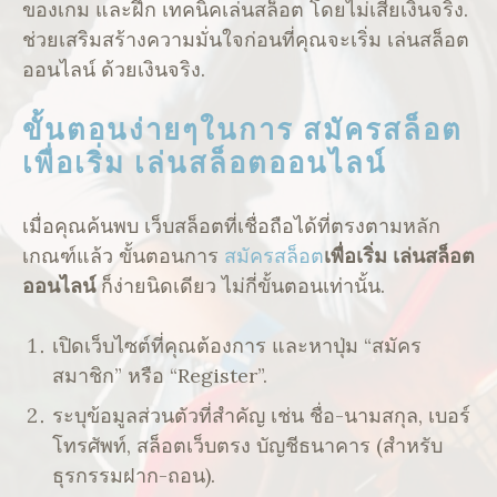
ของเกม และฝึก เทคนิคเล่นสล็อต โดยไม่เสียเงินจริง.
ช่วยเสริมสร้างความมั่นใจก่อนที่คุณจะเริ่ม เล่นสล็อต
ออนไลน์ ด้วยเงินจริง.
ขั้นตอนง่ายๆในการ สมัครสล็อต
เพื่อเริ่ม เล่นสล็อตออนไลน์
เมื่อคุณค้นพบ เว็บสล็อตที่เชื่อถือได้ที่ตรงตามหลัก
เกณฑ์แล้ว ขั้นตอนการ
สมัครสล็อต
เพื่อเริ่ม
เล่นสล็อต
ออนไลน์
ก็ง่ายนิดเดียว ไม่กี่ขั้นตอนเท่านั้น.
เปิดเว็บไซต์ที่คุณต้องการ และหาปุ่ม “สมัคร
สมาชิก” หรือ “Register”.
ระบุข้อมูลส่วนตัวที่สำคัญ เช่น ชื่อ-นามสกุล, เบอร์
โทรศัพท์, สล็อตเว็บตรง บัญชีธนาคาร (สำหรับ
ธุรกรรมฝาก-ถอน).