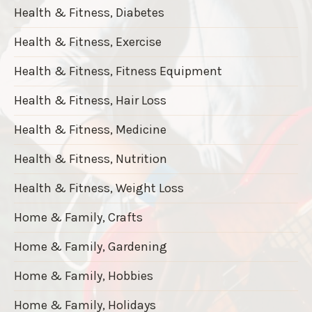
Health & Fitness, Diabetes
Health & Fitness, Exercise
Health & Fitness, Fitness Equipment
Health & Fitness, Hair Loss
Health & Fitness, Medicine
Health & Fitness, Nutrition
Health & Fitness, Weight Loss
Home & Family, Crafts
Home & Family, Gardening
Home & Family, Hobbies
Home & Family, Holidays