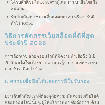
ได้รับคำติชมในแง่ลบจากผู้เล่นมาก บนสื่อโซเชีย
ลมีเดีย.
รับประกันการชนะแจ็กพอตทุกรอบ หรือการันตี
กำไร 100%.
วิธีการคัดสรรเว็บสล็อตที่ดีที่สุด
ประจำปี 2026
การเลือกเว็บ สล็อตออนไลน์ที่มีความน่าเชื่อถือในปี
2026นั้นไม่ใช่เรื่องยาก หากคุณรู้จัก เกณฑ์ที่ชัดเจน.
มาดูกันว่ามีอะไรบ้าง.
1. ความเชื่อถือได้และการมีใบรับรอง
ประเด็นสำคัญแรกที่ต้องดูคือความมั่นคงของเว็บไซต์
สล็อตออนไลน์ นั้นๆ. ผู้ให้บริการที่น่าเชื่อถือควรได้รับ