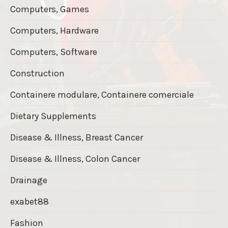
Computers, Games
Computers, Hardware
Computers, Software
Construction
Containere modulare, Containere comerciale
Dietary Supplements
Disease & Illness, Breast Cancer
Disease & Illness, Colon Cancer
Drainage
exabet88
Fashion