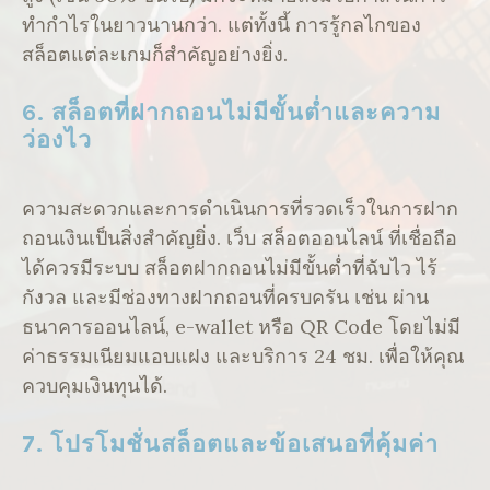
ทำกำไรในยาวนานกว่า. แต่ทั้งนี้ การรู้กลไกของ
สล็อตแต่ละเกมก็สำคัญอย่างยิ่ง.
6. สล็อตที่ฝากถอนไม่มีขั้นต่ำและความ
ว่องไว
ความสะดวกและการดำเนินการที่รวดเร็วในการฝาก
ถอนเงินเป็นสิ่งสำคัญยิ่ง. เว็บ สล็อตออนไลน์ ที่เชื่อถือ
ได้ควรมีระบบ สล็อตฝากถอนไม่มีขั้นต่ำที่ฉับไว ไร้
กังวล และมีช่องทางฝากถอนที่ครบครัน เช่น ผ่าน
ธนาคารออนไลน์, e-wallet หรือ QR Code โดยไม่มี
ค่าธรรมเนียมแอบแฝง และบริการ 24 ชม. เพื่อให้คุณ
ควบคุมเงินทุนได้.
7. โปรโมชั่นสล็อตและข้อเสนอที่คุ้มค่า