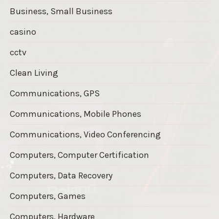
Business, Small Business
casino
cctv
Clean Living
Communications, GPS
Communications, Mobile Phones
Communications, Video Conferencing
Computers, Computer Certification
Computers, Data Recovery
Computers, Games
Computers, Hardware