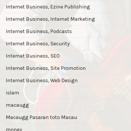
Internet Business, Ezine Publishing
Internet Business, Internet Marketing
Internet Business, Podcasts
Internet Business, Security
Internet Business, SEO
Internet Business, Site Promotion
Internet Business, Web Design
islam
macaugg
Macaugg Pasaran toto Macau
money