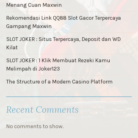
Menang Cuan Maxwin
Rekomendasi Link QQ88 Slot Gacor Terpercaya
Gampang Maxwin
SLOT JOKER : Situs Terpercaya, Deposit dan WD
Kilat
SLOT JOKER : 1 Klik Membuat Rezeki Kamu
Melimpah di Joker123
The Structure of a Modern Casino Platform
Recent Comments
No comments to show.