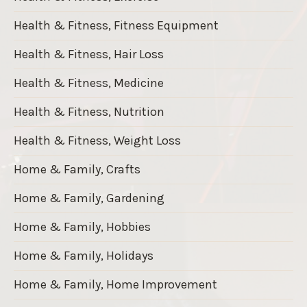
Health & Fitness, Fitness Equipment
Health & Fitness, Hair Loss
Health & Fitness, Medicine
Health & Fitness, Nutrition
Health & Fitness, Weight Loss
Home & Family, Crafts
Home & Family, Gardening
Home & Family, Hobbies
Home & Family, Holidays
Home & Family, Home Improvement