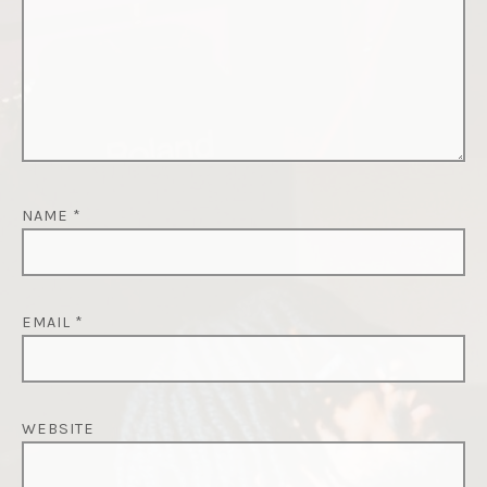
NAME
*
EMAIL
*
WEBSITE