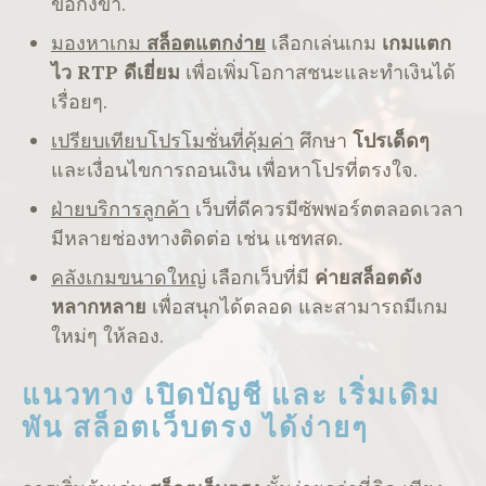
ข้อกังขา.
มองหาเกม
สล็อตแตกง่าย
เลือกเล่นเกม
เกมแตก
ไว
RTP ดีเยี่ยม
เพื่อเพิ่มโอกาสชนะและทำเงินได้
เรื่อยๆ.
เปรียบเทียบโปรโมชั่นที่คุ้มค่า
ศึกษา
โปรเด็ดๆ
และเงื่อนไขการถอนเงิน เพื่อหาโปรที่ตรงใจ.
ฝ่ายบริการลูกค้า
เว็บที่ดีควรมีซัพพอร์ตตลอดเวลา
มีหลายช่องทางติดต่อ เช่น แชทสด.
คลังเกมขนาดใหญ่
เลือกเว็บที่มี
ค่ายสล็อตดัง
หลากหลาย
เพื่อสนุกได้ตลอด และสามารถมีเกม
ใหม่ๆ ให้ลอง.
แนวทาง เปิดบัญชี และ เริ่มเดิม
พัน สล็อตเว็บตรง ได้ง่ายๆ