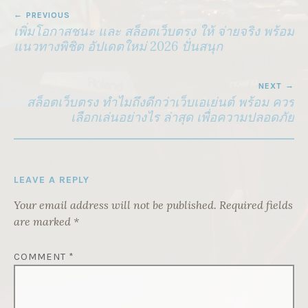
POST
PREVIOUS
NAVIGATION
เพิ่มโอกาสชนะ และ สล็อตเว็บตรง ให้ จ่ายจริง พร้อม
แนวทางพิชิต อัปเดตใหม่ 2026 ปั่นสนุก
NEXT
สล็อตเว็บตรง ทำไมถึงดีกว่าเว็บเอเย่นต์ พร้อม ควร
เลือกเล่นอย่างไร ล่าสุด เพื่อความปลอดภัย
LEAVE A REPLY
Your email address will not be published.
Required fields
are marked
*
COMMENT
*