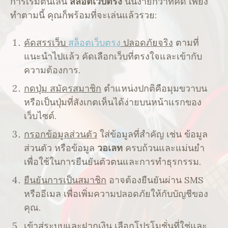
การเริ่มต้นเล่น
สล็อตเว็บตรง
นั้นง่ายกว่าที่คิด เพียง
ทำตามนี้ คุณก็พร้อมที่จะเล่นแล้วรวย:
คัดสรรเว็บ
สล็อตเว็บตรง
ปลอดภัยจริง
ตามที่
แนะนำไปแล้ว คัดเลือกเว็บที่ตรงใจและเข้ากับ
ความต้องการ.
กดปุ่ม สมัครสมาชิก
ตำแหน่งปกติคือมุมขวาบน
หรือเป็นปุ่มที่สังเกตเห็นได้ง่ายบนหน้าแรกของ
เว็บไซต์.
กรอกข้อมูลส่วนตัว
ใส่ข้อมูลที่สำคัญ เช่น ข้อมูล
ส่วนตัว หรือข้อมูล
วอเลท
ครบถ้วนและแม่นยำ
เพื่อใช้ในการยืนยันตัวตนและการทำธุรกรรม.
ยืนยันการเป็นสมาชิก
อาจต้องยืนยันผ่าน SMS
หรืออีเมล เพื่อเพิ่มความปลอดภัยให้กับบัญชีของ
คุณ.
เข้าสู่ระบบและฝากเงิน
เลือกโปรโมชั่นที่ใช่และ