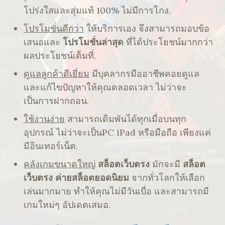
โปร่งใสและสุ่มแท้ 100% ไม่มีการโกง.
โปรโมชั่นดีกว่า
ให้บริการเอง จึงสามารถมอบข้อ
เสนอและ
โปรโมชั่นล่าสุด
ที่ได้ประโยชน์มากกว่า
ผลประโยชน์เต็มที่.
ดูแลลูกค้าดีเยี่ยม
มีบุคลากรมืออาชีพคอยดูแล
และแก้ไขปัญหาให้คุณตลอดเวลา ไม่ว่าจะ
เป็นการฝากถอน.
ใช้งานง่าย
สามารถเดิมพันได้ทุกเมื่อบนทุก
อุปกรณ์ ไม่ว่าจะเป็นPC iPad หรือมือถือ เพียงแค่
มีอินเทอร์เน็ต.
คลังเกมขนาดใหญ่
สล็อตเว็บตรง
มักจะมี
สล็อต
เว็บตรง ค่ายสล็อตยอดนิยม
จากทั่วโลกให้เลือก
เล่นมากมาย ทำให้คุณไม่มีวันเบื่อ และสามารถมี
เกมใหม่ๆ อัปเดตเสมอ.