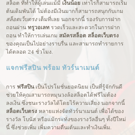
สล็อต ที่ทำให้ผู้เล่นแม้มี
เงินน้อย
เท่าไรก็สามารถเริ่ม
ต้นเดิมพันได้ ไม่ต้องมีเงินมากก็สามารถสนุกกับเกม
สล็อตเว็บตรง
เต็มที่เลย นอกจากนี้ รองรับการฝาก
ถอนผ่าน
ทรูวอเลท
รวดเร็วและสะดวกในการฝาก
ถอน ทำให้การเล่นเกม
สมัครสล็อต สล็อตเว็บตรง
ของคุณเป็นไปอย่างราบรื่น และสามารถทำรายการ
ได้ตลอด 24 ชั่วโมง.
แจกฟรีสปิน พร้อม ทัวร์นาเมนต์
การ
ฟรีสปิน
เป็นโปรโมชั่นยอดนิยม เป็นที่รู้จักกันดี
ช่วยให้คุณสามารถหมุนวงล้อสล็อตได้ฟรีไม่ต้อง
ลงเงิน ซึ่งชนะรางวัลได้โดยไร้ความเสี่ยง นอกจากนี้
สล็อตเว็บตรง
หลายแห่งจัดทัวร์นาเมนต์ เพื่อได้ของ
รางวัล โบนัส หรือแม้กระทั่งของรางวัลอื่นๆ ทั้งปีใหม่
นี้ ซึ่งช่วยเพิ่ม เพิ่มความตื่นเต้นและทำเงินเพิ่ม.