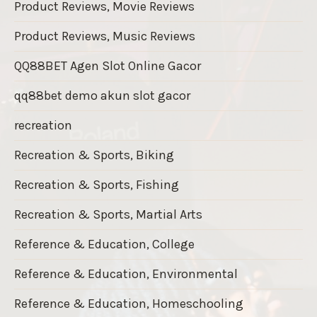
Product Reviews, Movie Reviews
Product Reviews, Music Reviews
QQ88BET Agen Slot Online Gacor
qq88bet demo akun slot gacor
recreation
Recreation & Sports, Biking
Recreation & Sports, Fishing
Recreation & Sports, Martial Arts
Reference & Education, College
Reference & Education, Environmental
Reference & Education, Homeschooling