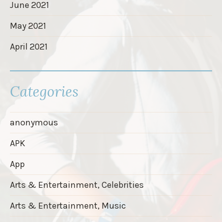
June 2021
May 2021
April 2021
Categories
anonymous
APK
App
Arts & Entertainment, Celebrities
Arts & Entertainment, Music