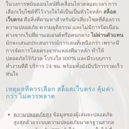
ในวงการพนันออนไลน์ที่เคลื่อนไหวตลอดเวลา การ
เลือกเว็บไซต์ที่ไว้วางใจได้เป็นเป็นหัวใจหลัก
สล็อต
เว็บตรง
คือสิ่งที่ตามหาสำหรับนักเสี่ยงโชคที่ต้องการ
ความปลอดภัย ความยุติธรรม และไม่มีการบิดเบือน
ต่างจากเว็บที่ผ่านเอเย่นต์หรือคนกลาง
ไม่ผ่านตัวแทน
มักจะเสนอประสบการณ์การเล่นที่เหนือกว่า เพราะมี
การจัดการโดยตรงจากแหล่งที่มาหลัก ทำให้
ปลอดภัยไร้กังวล โปร่งใส 100% และมีระบบการ
ทำงานที่ดี บริการ 24 ชม. พร้อมทั้งยังมีบริการรวดเร็ว
ทันใจ
เหตุผลที่ควรเลือก สล็อตเว็บตรง คุ้มค่า
กว่า ไม่ควรพลาด
ความปลอดภัยสูง
ข้อมูลของผู้เล่นจะปลอดภัย
สูงสุดด้วยระบบความปลอดภัยมาตรฐานสากล