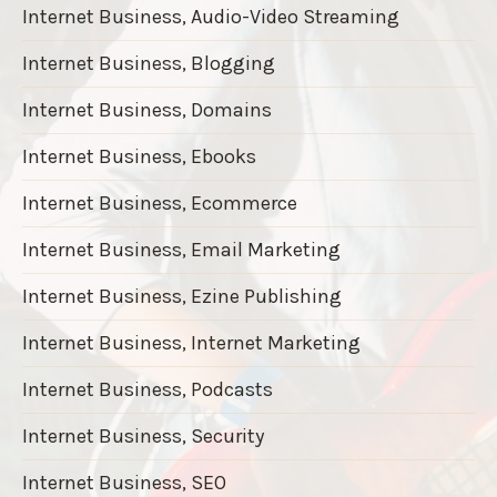
Internet Business, Audio-Video Streaming
Internet Business, Blogging
Internet Business, Domains
Internet Business, Ebooks
Internet Business, Ecommerce
Internet Business, Email Marketing
Internet Business, Ezine Publishing
Internet Business, Internet Marketing
Internet Business, Podcasts
Internet Business, Security
Internet Business, SEO