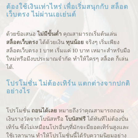
ต้องใช้เงินเท่าไหร่ เพื่อเริ่มสนุกกับ สล็อต
เว็บตรง ไม่ผ่านเอเย่นต์
ด้วยข้อเสนอ
ไม่มีขั้นต่ำ
คุณสามารถเริ่มต้นเล่น
สล็อตเว็บตรง
ได้ด้วยเงิน
ทุนน้อย
จริงๆ เริ่มเพียง
สล็อตเว็บตรง 1 บาท เริ่มแค่ 10 บาท เหมาะสำหรับมือ
ใหม่หรือมีงบประมาณจำกัด ทำให้ใครๆ สล็อต ก็เล่น
ได้.
โปรโมชั่น ไม่ต้องเทิร์น แตกต่างจากปกติ
อย่างไร
โปรโมชั่น
ถอนได้เลย
หมายถึงว่าคุณสามารถถอน
เงินรางวัลจากโบนัสหรือ
โบนัสฟรี
ได้ทันทีไม่ต้องปั่น
เทิร์น ซึ่งไม่เหมือนโปรอื่นๆที่มักจะมียอดเทิร์นสูงและ
ใช้เวลานาน ทำให้โปรโมชั่นนี้ได้รับความนิยมอย่าง