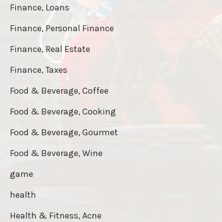
Finance, Loans
Finance, Personal Finance
Finance, Real Estate
Finance, Taxes
Food & Beverage, Coffee
Food & Beverage, Cooking
Food & Beverage, Gourmet
Food & Beverage, Wine
game
health
Health & Fitness, Acne