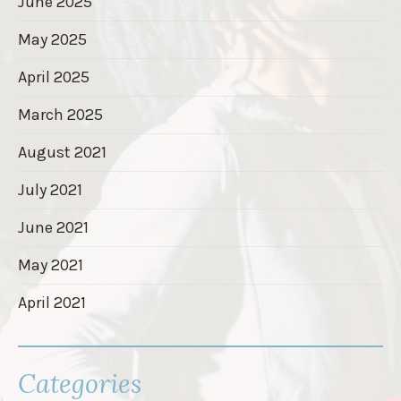
June 2025
May 2025
April 2025
March 2025
August 2021
July 2021
June 2021
May 2021
April 2021
Categories