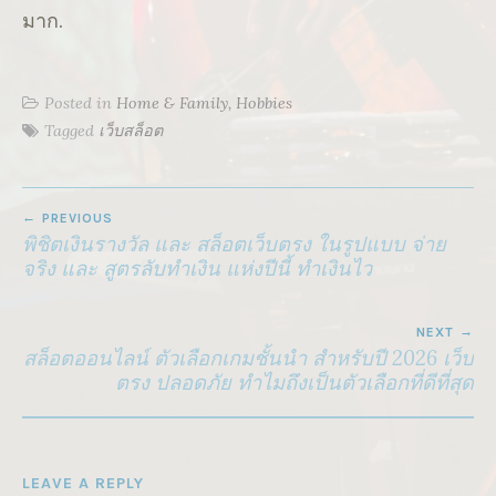
มาก.
Posted in
Home & Family, Hobbies
Tagged
เว็บสล็อต
POST
PREVIOUS
NAVIGATION
พิชิตเงินรางวัล และ สล็อตเว็บตรง ในรูปแบบ จ่าย
จริง และ สูตรลับทำเงิน แห่งปีนี้ ทำเงินไว
NEXT
สล็อตออนไลน์ ตัวเลือกเกมชั้นนำ สำหรับปี 2026 เว็บ
ตรง ปลอดภัย ทำไมถึงเป็นตัวเลือกที่ดีที่สุด
LEAVE A REPLY