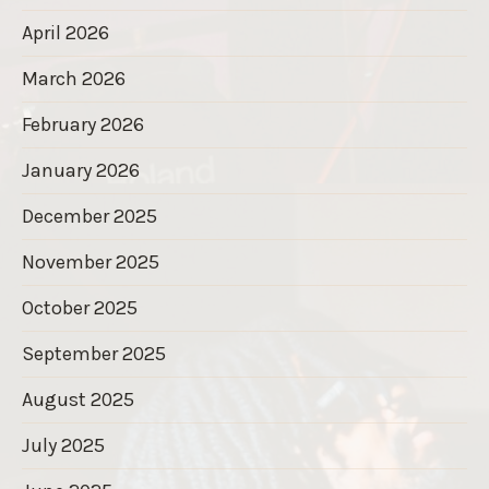
April 2026
March 2026
February 2026
January 2026
December 2025
November 2025
October 2025
September 2025
August 2025
July 2025