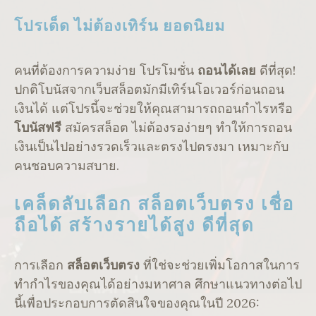
โปรเด็ด ไม่ต้องเทิร์น ยอดนิยม
คนที่ต้องการความง่าย โปรโมชั่น
ถอนได้เลย
ดีที่สุด!
ปกติโบนัสจากเว็บสล็อตมักมีเทิร์นโอเวอร์ก่อนถอน
เงินได้ แต่โปรนี้จะช่วยให้คุณสามารถถอนกำไรหรือ
โบนัสฟรี
สมัครสล็อต ไม่ต้องรอง่ายๆ ทำให้การถอน
เงินเป็นไปอย่างรวดเร็วและตรงไปตรงมา เหมาะกับ
คนชอบความสบาย.
เคล็ดลับเลือก สล็อตเว็บตรง เชื่อ
ถือได้ สร้างรายได้สูง ดีที่สุด
การเลือก
สล็อตเว็บตรง
ที่ใช่จะช่วยเพิ่มโอกาสในการ
ทำกำไรของคุณได้อย่างมหาศาล ศึกษาแนวทางต่อไป
นี้เพื่อประกอบการตัดสินใจของคุณในปี 2026: