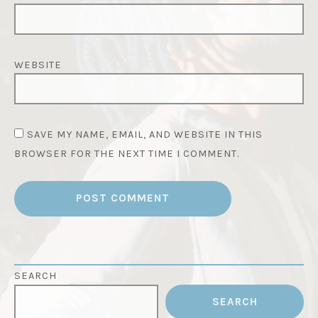
WEBSITE
SAVE MY NAME, EMAIL, AND WEBSITE IN THIS
BROWSER FOR THE NEXT TIME I COMMENT.
SEARCH
SEARCH