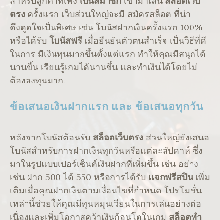
สำหรับลูกค้าที่เพิ่ง
เป็นสมาชิก
เข้ามาเล่น
สล็อตเว็บ
ตรง
ครั้งแรก เว็บส่วนใหญ่จะมี สมัครสล็อต ที่น่า
ดึงดูดใจเป็นพิเศษ เช่น โบนัสฝากเงินครั้งแรก 100%
หรือได้รับ
โบนัสฟรี
เมื่อยืนยันตัวตนสำเร็จ เป็นวิธีที่ดี
ในการ มีเงินทุนมากขึ้นตั้งแต่แรก ทำให้คุณมีสนุกได้
นานขึ้น เรียนรู้เกมได้นานขึ้น และทำเงินได้โดยไม่
ต้องลงทุนมาก.
ข้อเสนอเงินฝากแรก และ ข้อเสนอทุกวัน
หลังจากโบนัสต้อนรับ
สล็อตเว็บตรง
ส่วนใหญ่ยังเสนอ
โบนัสสำหรับการฝากเงินทุกวันหรือแต่ละสัปดาห์ ซึ่ง
มาในรูปแบบเปอร์เซ็นต์เงินฝากที่เพิ่มขึ้น เช่น อย่าง
เช่น ฝาก 500 ได้ 550 หรือการได้รับ
แจกฟรีสปิน
เพิ่ม
เติมเมื่อคุณฝากเงินตามเงื่อนไขที่กำหนด โปรโมชั่น
เหล่านี้ช่วยให้คุณมีทุนหมุนเวียนในการเล่นอย่างต่อ
เนื่องและเพิ่มโอกาสคว้าเงินก้อนโตในเกม
สล็อตทำ