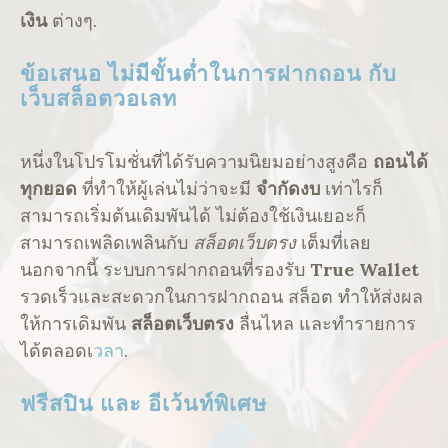
เงิน
ต่างๆ.
ข้อเสนอ ไม่มีขั้นต่ำในการฝากถอน กับ
เว็บสล็อตวอเลท
หนึ่งในโปรโมชั่นที่ได้รับความนิยมอย่างสูงคือ
ถอนได้
ทุกยอด
ที่ทำให้ผู้เล่นไม่ว่าจะมี
จำกัดงบ
เท่าไรก็
สามารถเริ่มต้นเดิมพันได้ ไม่ต้องใช้เงินเยอะก็
สามารถเพลิดเพลินกับ
สล็อตเว็บตรง
เต็มที่เลย
นอกจากนี้ ระบบการฝากถอนที่รองรับ
True Wallet
รวดเร็วและสะดวกในการฝากถอน สล็อต ทำให้ส่งผล
ให้การเดิมพัน
สล็อตเว็บตรง
ลื่นไหล และทำรายการ
ได้ตลอดเ
วลา
.
ฟรีสปิน และ อีเว้นท์พิเศษ