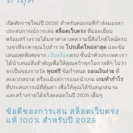
เปิดศักราชใหม่ปี 2026! สำหรับคอเกมที่กำลังมองหา
ประสบการณ์การเล่น
สล็อตเว็บตรง
ที่ยอดเยี่ยม
พร้อมสร้างรายได้มหาศาล บทความนี้คือไกด์ไลน์ครบ
วงจรที่จะพาคุณไปสำรวจ
โปรเด็ดใหม่ล่าสุด
และข้อ
เสนอสุดพิเศษจาก
เว็บสล็อต
ตรง
ชั้นนำทั่วประเทศ เรา
ได้นำเสนอสิ่งสำคัญเพื่อให้คุณคว้าทุกโอกาสดีๆ ไม่ว่า
จะเป็นของรางวัล
ทุนฟรี
ข้อกำหนด
ถอนเงินง่าย
ที่
สะดวกสบาย หรือแม้แต่การแนะนำเกม
เกมทำกำไร
ที่ประสบการณ์ที่คุ้มค่า เพื่อให้คุณได้รับสนุกสนาน
และสร้างรายได้จริงตลอดในปี 2026 เต็มๆ
ข้อดีของการเล่น สล็อตเว็บตรง
แท้ 100% สำหรับปี 2026