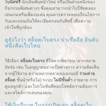
โบนัสฟรี
นักเดิมพันหน้าใหม่ หรือเป็นส่วนหนึ่งของ
กิจกรรมพิเศษต่างๆ ซึ่งคุณสามารถนำไปใช้ทดลอง
เล่นเกมหรือเพิ่มงบเล่น คุณควรตรวจสอบเงื่อนไขการ
รับและถอนเงินให้ละเอียดก่อนรับสิทธิ์ เพื่อความ
เข้าใจที่ถูกต้อง.
ดูยังไงว่า สล็อตเว็บตรง น่าเชื่อถือ อันดับ
หนึ่งคือเว็บไหน
วิธีเลือก
สล็อตเว็บตรง
ที่ใช่ควรพิจารณาจากหลาย
ปัจจัย เช่น ใบอนุญาตอย่างเป็นทางการ ความคิดเห็น
จากผู้ใช้งาน ความหลากหลายของเกม(มี
รวมค่าย
สล็อต
ชั้นนำหรือไม่) ระบบ
ไม่มีขั้นต่ำ
ง่ายดาย การ
ดูแลลูกค้า และโปรโมชั่นที่ตอบโจทย์ความต้องการ
และสไตล์การเล่นของคุณ.
ใช้เงินกี่บาท ในการเปิดเล่น สล็อตเว็บ