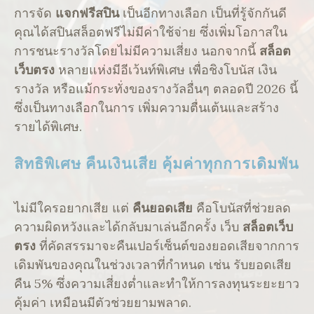
การจัด
แจกฟรีสปิน
เป็นอีกทางเลือก เป็นที่รู้จักกันดี
คุณได้สปินสล็อตฟรีไม่มีค่าใช้จ่าย ซึ่งเพิ่มโอกาสใน
การชนะรางวัลโดยไม่มีความเสี่ยง นอกจากนี้
สล็อต
เว็บตรง
หลายแห่งมีอีเว้นท์พิเศษ เพื่อชิงโบนัส เงิน
รางวัล หรือแม้กระทั่งของรางวัลอื่นๆ ตลอดปี 2026 นี้
ซึ่งเป็นทางเลือกในการ เพิ่มความตื่นเต้นและสร้าง
รายได้พิเศษ.
สิทธิพิเศษ คืนเงินเสีย คุ้มค่าทุกการเดิมพัน
ไม่มีใครอยากเสีย แต่
คืนยอดเสีย
คือโบนัสที่ช่วยลด
ความผิดหวังและได้กลับมาเล่นอีกครั้ง เว็บ
สล็อตเว็บ
ตรง
ที่คัดสรรมาจะคืนเปอร์เซ็นต์ของยอดเสียจากการ
เดิมพันของคุณในช่วงเวลาที่กำหนด เช่น รับยอดเสีย
คืน 5% ซึ่งความเสี่ยงต่ำและทำให้การลงทุนระยะยาว
คุ้มค่า เหมือนมีตัวช่วยยามพลาด.