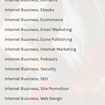
Internet Business, Ebooks
Internet Business, Ecommerce
Internet Business, Email Marketing
Internet Business, Ezine Publishing
Internet Business, Internet Marketing
Internet Business, Podcasts
Internet Business, Security
Internet Business, SEO
Internet Business, Site Promotion
Internet Business, Web Design