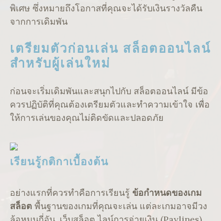
พิเศษ ซึ่งหมายถึงโอกาสที่คุณจะได้รับเงินรางวัลคืน
จากการเดิมพัน
เตรียมตัวก่อนเล่น สล็อตออนไลน์
สำหรับผู้เล่นใหม่
ก่อนจะเริ่มเดิมพันและสนุกไปกับ สล็อตออนไลน์ มีข้อ
ควรปฏิบัติที่คุณต้องเตรียมตัวและทำความเข้าใจ เพื่อ
ให้การเล่นของคุณไม่ติดขัดและปลอดภัย
เรียนรู้กติกาเบื้องต้น
อย่างแรกที่ควรทำคือการเรียนรู้
ข้อกำหนดของเกม
สล็อต
พื้นฐานของเกมที่คุณจะเล่น แต่ละเกมอาจมีวง
ล้อหมุนกี่อัน, เว็บสล็อต ไลน์การจ่ายเงิน (Paylines)