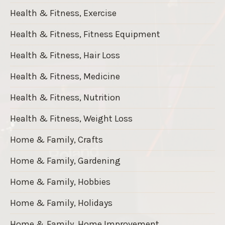
Health & Fitness, Exercise
Health & Fitness, Fitness Equipment
Health & Fitness, Hair Loss
Health & Fitness, Medicine
Health & Fitness, Nutrition
Health & Fitness, Weight Loss
Home & Family, Crafts
Home & Family, Gardening
Home & Family, Hobbies
Home & Family, Holidays
Home & Family, Home Improvement