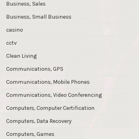
Business, Sales
Business, Small Business
casino
cctv
Clean Living
Communications, GPS
Communications, Mobile Phones
Communications, Video Conferencing
Computers, Computer Certification
Computers, Data Recovery
Computers, Games