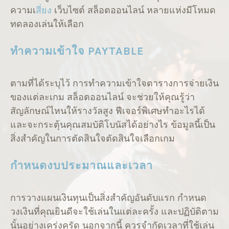
ความเ
สี่ยง
เว็บไซต์ สล็อตออนไลน์ หลายแห่งมีโหมด
ทดลองเล่นให้เลือก
ทำความเข้าใจ PAYTABLE
ตามที่ได้ระบุไว้ การทำความเข้าใจตารางการจ่ายเงิน
ของแต่ละเกม สล็อตออนไลน์ จะช่วยให้คุณรู้ว่า
สัญลักษณ์ไหนให้รางวัลสูง ฟีเจอร์พิเศษทำอะไรได้
และจะกระตุ้นคุณสมบัติโบนัสได้อย่างไร ข้อมูลนี้เป็น
สิ่งสำคัญในการตัดสินใจตัดสินใจเลือกเกม
กำหนดงบประมาณและเวลา
การวางแผนเงินทุนเป็นสิ่งสำคัญอันดับแรก กำหนด
วงเงินที่คุณยินดีจะใช้เล่นในแต่ละครั้ง และปฏิบัติตาม
นั้นอย่างเคร่งครัด นอกจากนี้ ควรจำกัดเวลาที่ใช้เล่น