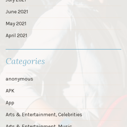
June 2021
May 2021
April 2021
Categories
anonymous
APK
App
Arts & Entertainment, Celebrities
Arts & Entertainment, Music