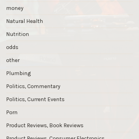
money
Natural Health
Nutrition
odds
other
Plumbing
Politics, Commentary
Politics, Current Events
Porn
Product Reviews, Book Reviews
Product Reviews, Consumer Electronics