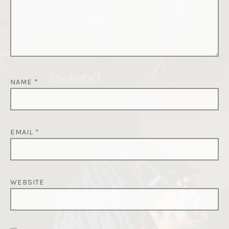
NAME
*
EMAIL
*
WEBSITE