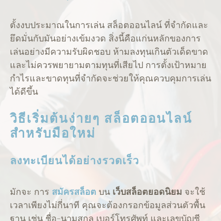
ตั้งงบประมาณในการเล่น สล็อตออนไลน์ ที่จำกัดและ
ยึดมั่นกับมันอย่างเข้มงวด สิ่งนี้คือแก่นหลักของการ
เล่นอย่างมีความรับผิดชอบ ห้ามลงทุนเกินตัวเด็ดขาด
และไม่ควรพยายามตามทุนที่เสียไป การตั้งเป้าหมาย
กำไรและขาดทุนที่จำกัดจะช่วยให้คุณควบคุมการเล่น
ได้ดีขึ้น
วิธีเริ่มต้นง่ายๆ สล็อตออนไลน์
สำหรับมือใหม่
ลงทะเบียนได้อย่างรวดเร็ว
มักจะ การ
สมัครสล็อต
บน
เว็บสล็อตยอดนิยม
จะใช้
เวลาเพียงไม่กี่นาที คุณจะต้องกรอกข้อมูลส่วนตัวพื้น
ฐาน เช่น ชื่อ-นามสกุล เบอร์โทรศัพท์ และเลขบัญชี