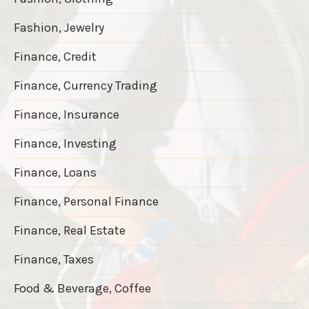
Fashion, Jewelry
Finance, Credit
Finance, Currency Trading
Finance, Insurance
Finance, Investing
Finance, Loans
Finance, Personal Finance
Finance, Real Estate
Finance, Taxes
Food & Beverage, Coffee