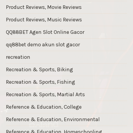
Product Reviews, Movie Reviews
Product Reviews, Music Reviews
QQ88BET Agen Slot Online Gacor
qq88bet demo akun slot gacor
recreation
Recreation & Sports, Biking
Recreation & Sports, Fishing
Recreation & Sports, Martial Arts
Reference & Education, College
Reference & Education, Environmental
Reference & Education, Homeschooling