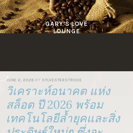
Skip
to
content
GARY’S LOVE
LOUNGE
JUNE 2, 2026
BY
SYLVESTERSTRODE
วิเคราะห์อนาคต แห่ง
สล็อต ปี 2026 พร้อม
เทคโนโลยีล้ำยุคและสิ่ง
ประดิษฐ์ใหม่ๆ ซึ่งจะ