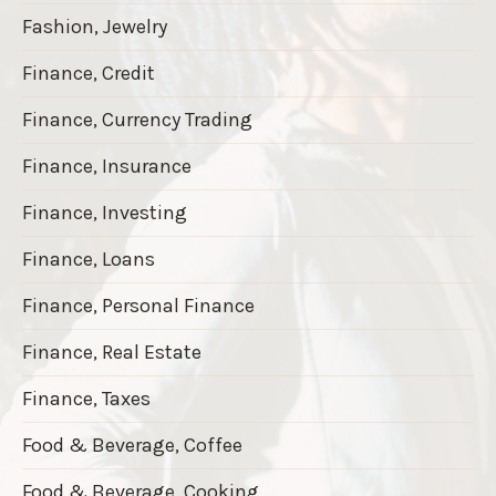
Fashion, Jewelry
Finance, Credit
Finance, Currency Trading
Finance, Insurance
Finance, Investing
Finance, Loans
Finance, Personal Finance
Finance, Real Estate
Finance, Taxes
Food & Beverage, Coffee
Food & Beverage, Cooking