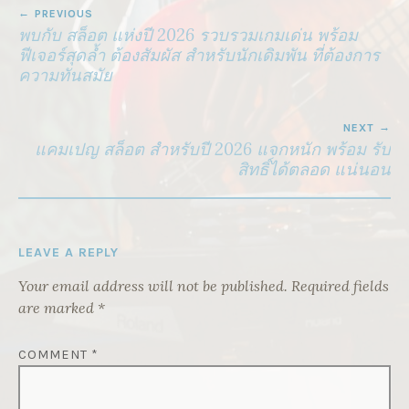
POST
PREVIOUS
NAVIGATION
พบกับ สล็อต แห่งปี 2026 รวบรวมเกมเด่น พร้อม
ฟีเจอร์สุดล้ำ ต้องสัมผัส สำหรับนักเดิมพัน ที่ต้องการ
ความทันสมัย
NEXT
แคมเปญ สล็อต สำหรับปี 2026 แจกหนัก พร้อม รับ
สิทธิ์ได้ตลอด แน่นอน
LEAVE A REPLY
Your email address will not be published.
Required fields
are marked
*
COMMENT
*