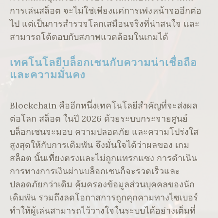
การเล่นสล็อต จะไม่ใช่เพียงแค่การเพ่งหน้าจออีกต่อ
ไป แต่เป็นการสำรวจโลกเสมือนจริงที่น่าสนใจ และ
สามารถโต้ตอบกับสภาพแวดล้อมในเกมได้
เทคโนโลยีบล็อกเชนกับความน่าเชื่อถือ
และความมั่นคง
Blockchain คืออีกหนึ่งเทคโนโลยีสำคัญที่จะส่งผล
ต่อโลก สล็อต ในปี 2026 ด้วยระบบกระจายศูนย์
บล็อกเชนจะมอบ ความปลอดภัย และความโปร่งใส
สูงสุดให้กับการเดิมพัน จึงมั่นใจได้ว่าผลของ เกม
สล็อต นั้นเที่ยงตรงและไม่ถูกแทรกแซง การดำเนิน
การทางการเงินผ่านบล็อกเชนก็จะรวดเร็วและ
ปลอดภัยกว่าเดิม คุ้มครองข้อมูลส่วนบุคคลของนัก
เดิมพัน รวมถึงลดโอกาสการถูกคุกคามทางไซเบอร์
ทำให้ผู้เล่นสามารถไว้วางใจในระบบได้อย่างเต็มที่