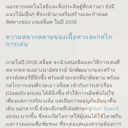
นอกจากเทคโนโลยีและสิ่งประดิษฐ์ที่กล่าวมา ยังมี
แนวโน้มอื่นๆ ที่จะเข้ามาเสริมสร้างและกำหนด
ทิศทางของ เกมสล็อต ในปี 2026
ความหลากหลายของเนื้อหาและกลไก
การเล่น
ภายในปี 2026 สล็อต จะนำเสนอธีมและวิธีการเล่นที่
หลากหลายอย่างน่าอัศจรรย์ นักพัฒนาเกมจะสร้าง
สรรค์สตอรี่ที่ลึกซึ้ง พร้อมตัวละครที่น่าติดตาม พร้อม
กลไกการเล่นที่รวมเอา สล็อต เข้ากับการเล่าเรื่อง
(Gamification) ได้ดียิ่งขึ้น ทำให้การเดิมพันไม่ใช่
เพียงแค่การสปินวงล้อ แต่เป็นการผจญภัยอันน่าตื่น
เต้น นอกจากนี้ ยังจะมีเกมที่เน้นทักษะ (
Skill-based
slots) มากขึ้น ซึ่งจะเปิดโอกาสให้ผู้เล่นได้ใช้ไหวพริบ
และวางแผนเพื่อชัยชนะ ที่จะตอบสนองความต้องการ