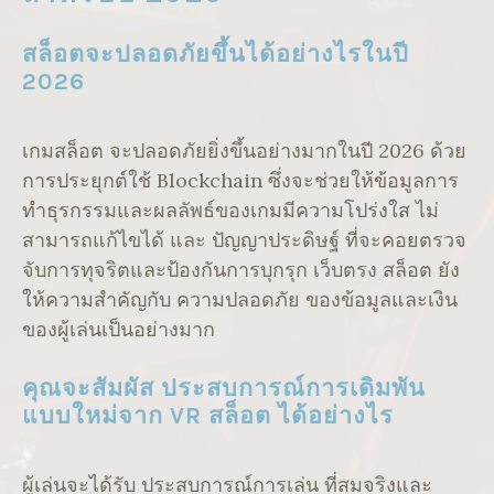
สล็อตจะปลอดภัยขึ้นได้อย่างไรในปี
2026
เกมสล็อต จะปลอดภัยยิ่งขึ้นอย่างมากในปี 2026 ด้วย
การประยุกต์ใช้ Blockchain ซึ่งจะช่วยให้ข้อมูลการ
ทำธุรกรรมและผลลัพธ์ของเกมมีความโปร่งใส ไม่
สามารถแก้ไขได้ และ ปัญญาประดิษฐ์ ที่จะคอยตรวจ
จับการทุจริตและป้องกันการบุกรุก เว็บตรง สล็อต ยัง
ให้ความสำคัญกับ ความปลอดภัย ของข้อมูลและเงิน
ของผู้เล่นเป็นอย่างมาก
คุณจะสัมผัส ประสบการณ์การเดิมพัน
แบบใหม่จาก VR สล็อต ได้อย่างไร
ผู้เล่นจะได้รับ ประสบการณ์การเล่น ที่สมจริงและ