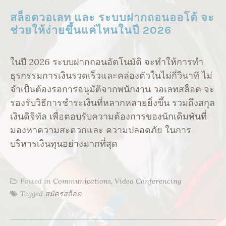
สล็อตวอเลท และ ระบบฝากถอนออโต้ จะ
ช่วยให้ง่ายขึ้นแค่ไหนในปี 2026
ในปี 2026 ระบบฝากถอนอัตโนมัติ จะทำให้การทำ
ธุรกรรมการเงินรวดเร็วและคล่องตัวในไม่กี่วินาที ไม่
จำเป็นต้องรอการอนุมัติจากพนักงาน วอเลทสล็อต จะ
รองรับวิธีการชำระเงินที่หลากหลายยิ่งขึ้น รวมถึงสกุล
เงินดิจิทัล เพื่อตอบรับความต้องการของนักเดิมพันที่
มองหาความสะดวกและ ความปลอดภัย ในการ
บริหารเงินทุนอย่างมากที่สุด
Posted in
Communications, Video Conferencing
Tagged
สมัครสล็อต