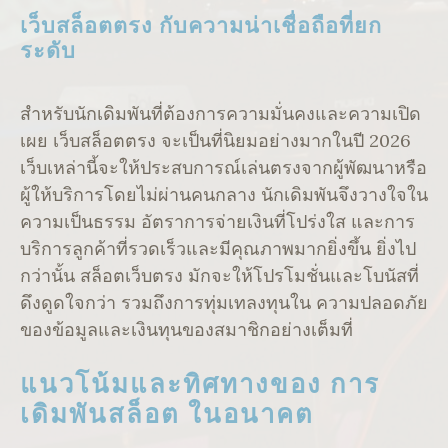
เว็บสล็อตตรง กับความน่าเชื่อถือที่ยก
ระดับ
สำหรับนักเดิมพันที่ต้องการความมั่นคงและความเปิด
เผย เว็บสล็อตตรง จะเป็นที่นิยมอย่างมากในปี 2026
เว็บเหล่านี้จะให้ประสบการณ์เล่นตรงจากผู้พัฒนาหรือ
ผู้ให้บริการโดยไม่ผ่านคนกลาง นักเดิมพันจึงวางใจใน
ความเป็นธรรม อัตราการจ่ายเงินที่โปร่งใส และการ
บริการลูกค้าที่รวดเร็วและมีคุณภาพมากยิ่งขึ้น ยิ่งไป
กว่านั้น สล็อตเว็บตรง มักจะให้โปรโมชั่นและโบนัสที่
ดึงดูดใจกว่า รวมถึงการทุ่มเทลงทุนใน ความปลอดภัย
ของข้อมูลและเงินทุนของสมาชิกอย่างเต็มที่
แนวโน้มและทิศทางของ การ
เดิมพันสล็อต ในอนาคต