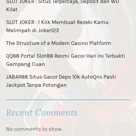
SLOT JOKER : Situs Terpercaya, Deposit dan WD
Kilat
SLOT JOKER : 1 Klik Membuat Rezeki Kamu
Melimpah di Joker123
The Structure of a Modern Casino Platform
QQ88 Portal Slot88 Resmi Gacor Hari Ini Terbukti
Gampang Cuan
JABAR88 Situs Gacor Depo 10k AutoQris Pasti
Jackpot Tanpa Potongan
Recent Comments
No comments to show.