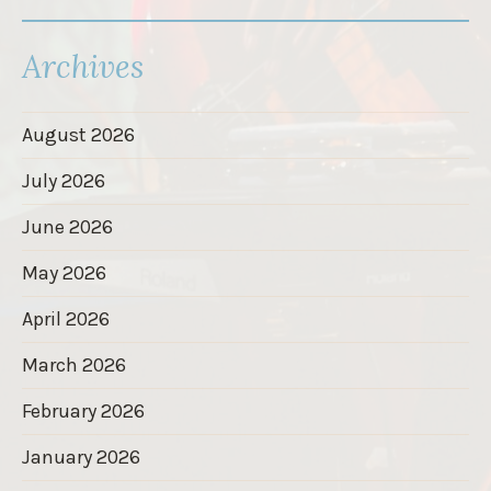
Archives
August 2026
July 2026
June 2026
May 2026
April 2026
March 2026
February 2026
January 2026