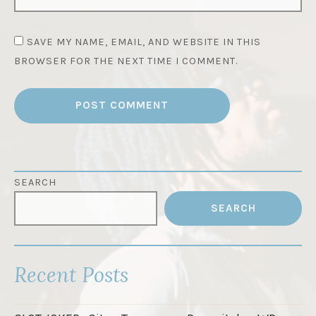
SAVE MY NAME, EMAIL, AND WEBSITE IN THIS
BROWSER FOR THE NEXT TIME I COMMENT.
SEARCH
SEARCH
Recent Posts