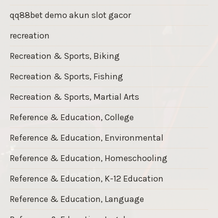
qq88bet demo akun slot gacor
recreation
Recreation & Sports, Biking
Recreation & Sports, Fishing
Recreation & Sports, Martial Arts
Reference & Education, College
Reference & Education, Environmental
Reference & Education, Homeschooling
Reference & Education, K-12 Education
Reference & Education, Language