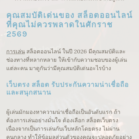
คุณสมบัติเด่นของ สล็อตออนไลน์
ที่คุณไม่ควรพลาดในศักราช
2569
การเล่น
สล็อตออนไลน์ ในปี 2026 มีคุณสมบัติและ
ช่องทางที่หลากหลาย ให้เข้ากับความชอบของผู้เล่น
แต่ละคน มาดูกันว่ามีคุณสมบัติเด่นอะไรบ้าง
เว็บตรง สล็อต รับประกันความน่าเชื่อถือ
และสนุกสนาน
ผู้เล่นมักมองหาความน่าเชื่อถือเป็นอันดับแรก ถ้า
ต้องการเล่นอย่างมั่นใจ ต้องเลือก สล็อตเว็บตรง
เนื่องจากเป็นการเล่นกับเว็บหลักโดยตรง ไม่ผ่าน
คนกลาง ทำให้ข้อมูลส่วนตัวของคุณจะปลอดภัยอย่าง