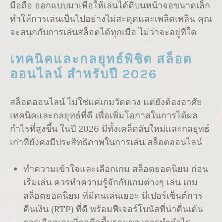
มือถือ ออกแบบมาเพื่อให้เล่นได้ดีบนหน้าจอขนาดเล็ก
ทำให้การเล่นเป็นไปอย่างไม่สะดุดและเพลิดเพลิน คุณ
จะสนุกกับการเล่นสล็อตได้ทุกเมื่อ ไม่ว่าจะอยู่ที่ใด
เทคนิคและกลยุทธ์พิชิต สล็อต
ออนไลน์ สำหรับปี 2026
สล็อตออนไลน์ ไม่ใช่แค่เกมวัดดวง แต่ยังต้องอาศัย
เทคนิคและกลยุทธ์ที่ดี เพื่อเพิ่มโอกาสในการได้ผล
กำไรที่สูงขึ้น ในปี 2026 มีทั้งเคล็ดลับใหม่และกลยุทธ์
เก่าที่ยังคงมีประสิทธิภาพในการเล่น สล็อตออนไลน์
ทำความเข้าใจและเลือกเกม สล็อตยอดนิยม ก่อน
เริ่มเล่น ควรทำความรู้จักกับเกมต่างๆ เล่น เกม
สล็อตยอดนิยม ที่มีคนเล่นเยอะ มีเปอร์เซ็นต์การ
คืนเงิน (RTP) ที่ดี พร้อมฟีเจอร์โบนัสที่น่าตื่นเต้น