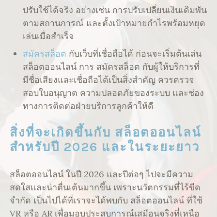
ปรับใช้ได้จริง อย่างเช่น การปรับเปลี่ยนเงินเดิมพัน
ตามสถานการณ์ และตั้งเป้าหมายกำไรพร้อมหยุด
เล่นเมื่อสำเร็จ
สมัครสล็อต
กับเว็บที่เชื่อถือได้ ก่อนจะเริ่มต้นเล่น
สล็อตออนไลน์ การ สมัครสล็อต กับผู้ให้บริการที่
มีชื่อเสียงและเชื่อถือได้เป็นสิ่งสำคัญ ควรตรวจ
สอบใบอนุญาต ความปลอดภัยของระบบ และช่อง
ทางการติดต่อฝ่ายบริการลูกค้าให้ดี
สิ่งที่จะเกิดขึ้นกับ สล็อตออนไลน์
สำหรับปี 2026 และในระยะยาว
สล็อตออนไลน์ ในปี 2026 และปีต่อๆ ไปจะมีความ
สดใสและน่าตื่นเต้นมากขึ้น เพราะนวัตกรรมที่ไร้ขีด
จำกัด เป็นไปได้ที่เราจะได้พบกับ สล็อตออนไลน์ ที่ใช้
VR หรือ AR เพื่อมอบประสบการณ์เสมือนจริงที่เหนือ