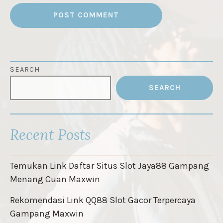
SEARCH
SEARCH
Recent Posts
Temukan Link Daftar Situs Slot Jaya88 Gampang
Menang Cuan Maxwin
Rekomendasi Link QQ88 Slot Gacor Terpercaya
Gampang Maxwin