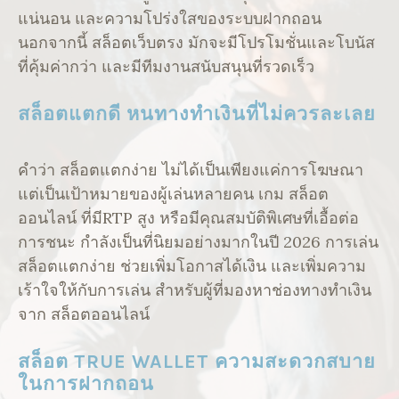
แน่นอน และความโปร่งใสของระบบฝากถอน
นอกจากนี้ สล็อตเว็บตรง มักจะมีโปรโมชั่นและโบนัส
ที่คุ้มค่ากว่า และมีทีมงานสนับสนุนที่รวดเร็ว
สล็อตแตกดี หนทางทำเงินที่ไม่ควรละเลย
คำว่า สล็อตแตกง่าย ไม่ได้เป็นเพียงแค่การโฆษณา
แต่เป็นเป้าหมายของผู้เล่นหลายคน เกม สล็อต
ออนไลน์ ที่มีRTP สูง หรือมีคุณสมบัติพิเศษที่เอื้อต่อ
การชนะ กำลังเป็นที่นิยมอย่างมากในปี 2026 การเล่น
สล็อตแตกง่าย ช่วยเพิ่มโอกาสได้เงิน และเพิ่มความ
เร้าใจให้กับการเล่น สำหรับผู้ที่มองหาช่องทางทำเงิน
จาก สล็อตออนไลน์
สล็อต TRUE WALLET ความสะดวกสบาย
ในการฝากถอน