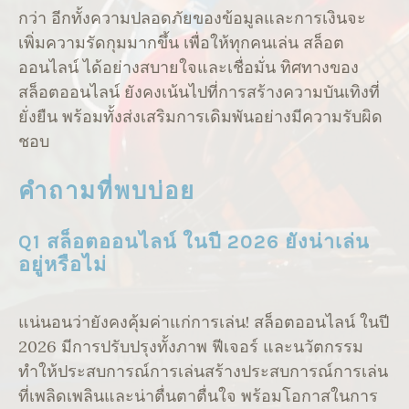
กว่า อีกทั้งความปลอดภัยของข้อมูลและการเงินจะ
เพิ่มความรัดกุมมากขึ้น เพื่อให้ทุกคนเล่น สล็อต
ออนไลน์ ได้อย่างสบายใจและเชื่อมั่น ทิศทางของ
สล็อตออนไลน์ ยังคงเน้นไปที่การสร้างความบันเทิงที่
ยั่งยืน พร้อมทั้งส่งเสริมการเดิมพันอย่างมีความรับผิด
ชอบ
คำถามที่พบบ่อย
Q1 สล็อตออนไลน์ ในปี 2026 ยังน่าเล่น
อยู่หรือไม่
แน่นอนว่ายังคงคุ้มค่าแก่การเล่น! สล็อตออนไลน์ ในปี
2026 มีการปรับปรุงทั้งภาพ ฟีเจอร์ และนวัตกรรม
ทำให้ประสบการณ์การเล่นสร้างประสบการณ์การเล่น
ที่เพลิดเพลินและน่าตื่นตาตื่นใจ พร้อมโอกาสในการ