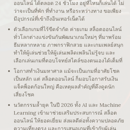
ออนไลน์ ได้ตลอด 24 ชั่วโมง อยู่ที่ไหนก็เล่นได้ ไม่
ว่าจะเป็นที่พัก ที่ทำงาน หรือระหว่างทาง ขอเพียง
มีอุปกรณ์ที่เข้าถึงอินเทอร์เน็ตได้
ตัวเลือกเกมที่ไร้ขีดจำกัด ค่ายเกม สล็อตออนไลน์
ทั่วโลกต่างแข่งขันกันพัฒนาเกมใหม่ๆ ที่มาพร้อม
ธีมหลากหลาย ภาพกราฟิกสวย และเกมเพลย์สนุก
ทำให้ผู้เล่นช่วยให้ผู้เล่นเพลิดเพลินไม่รู้จบ และ
เลือกเล่นเกมที่ตอบโจทย์สไตล์ของตนเองได้เต็มที่
โอกาสทำเงินมหาศาล แม้จะเป็นเกมที่อาศัยโชค
เป็นหลัก แต่ สล็อตออนไลน์ ก็มอบโอกาสรับเงิน
แจ็คพ็อตก้อนใหญ่ คือเหตุผลสำคัญที่ดึงดูดนัก
เสี่ยงโชค
นวัตกรรมล้ำยุค ในปี 2026 ทั้ง AI และ Machine
Learning เข้ามาช่วยเสริมประสบการณ์ สล็อต
ออนไลน์ ให้ยอดเยี่ยม ส่งผลดีต่อทั้งความปลอดภัย
ความเที่ยงตรง และการเสนอเกมที่เข้ากับผู้เล่น