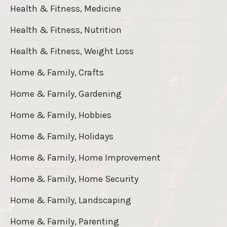
Health & Fitness, Medicine
Health & Fitness, Nutrition
Health & Fitness, Weight Loss
Home & Family, Crafts
Home & Family, Gardening
Home & Family, Hobbies
Home & Family, Holidays
Home & Family, Home Improvement
Home & Family, Home Security
Home & Family, Landscaping
Home & Family, Parenting