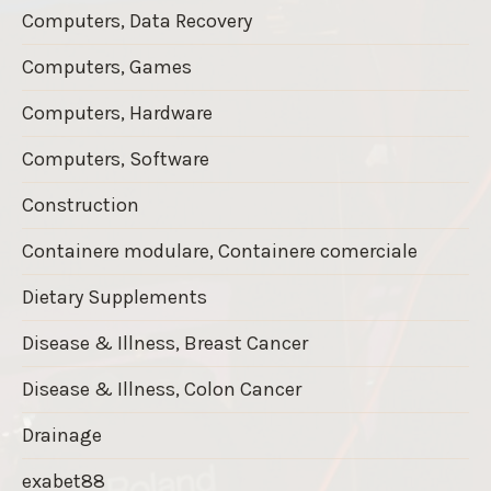
Computers, Data Recovery
Computers, Games
Computers, Hardware
Computers, Software
Construction
Containere modulare, Containere comerciale
Dietary Supplements
Disease & Illness, Breast Cancer
Disease & Illness, Colon Cancer
Drainage
exabet88