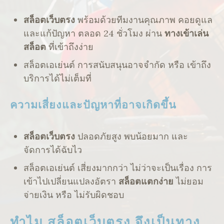
สล็อตเว็บตรง
พร้อมด้วยทีมงานคุณภาพ คอยดูแล
และแก้ปัญหา ตลอด 24 ชั่วโมง ผ่าน
ทางเข้าเล่น
สล็อต
ที่เข้าถึงง่าย
สล็อตเอเย่นต์ การสนับสนุนอาจจำกัด หรือ เข้าถึง
บริการได้ไม่เต็มที่
ความเสี่ยงและปัญหาที่อาจเกิดขึ้น
สล็อตเว็บตรง
ปลอดภัยสูง พบน้อยมาก และ
จัดการได้ฉับไว
สล็อตเอเย่นต์ เสี่ยงมากกว่า ไม่ว่าจะเป็นเรื่อง การ
เข้าไปเปลี่ยนแปลงอัตรา
สล็อตแตกง่าย
ไม่ยอม
จ่ายเงิน หรือ ไม่รับผิดชอบ
ทำไม สล็อตเว็บตรง จึงเป็นทาง