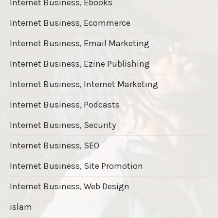
Internet Business, Ebooks
Internet Business, Ecommerce
Internet Business, Email Marketing
Internet Business, Ezine Publishing
Internet Business, Internet Marketing
Internet Business, Podcasts
Internet Business, Security
Internet Business, SEO
Internet Business, Site Promotion
Internet Business, Web Design
islam