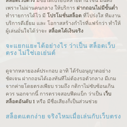
สล็อตเว็บตรง
มีข้อได้เปรียบหลายด้าน เช่น มั่นคง
เพราะไม่ผ่านคนกลาง ให้บริการ
ฝากถอนไม่มีขั้นต่ำ
ทำรายการได้ไว มี
โปรโมชั่นสล็อต
ที่โปร่งใส ทีมงาน
บริการดีเยี่ยม และ โอกาสสร้างกำไรที่แฟร์กว่า ทำให้
ผู้เล่นมั่นใจได้ว่าจะ
สล็อตได้เงินจริง
จะแยกแยะได้อย่างไร ว่าเป็น สล็อตเว็บ
ตรง ไม่ใช่เอเย่นต์
ดูจากหลายองค์ประกอบ อาทิ ได้รับอนุญาตอย่าง
ชัดเจน ฝากถอนได้เองทันทีไม่ต้องรอตัวกลาง มีเกม
จากค่ายโดยตรงเพียบ รวมถึง กติกาไม่ซับซ้อนเกิน
ควร นอกจากนี้ การตรวจสอบฟีดแบ็ก ว่าเป็น
เว็บ
สล็อตอันดับ 1
หรือ มีชื่อเสียงก็เป็นส่วนช่วย
สล็อตแตกง่าย จริงไหมเมื่อเล่นกับเว็บตรง