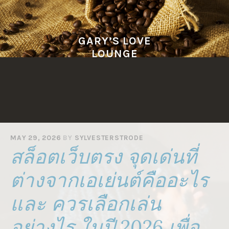
Skip
to
content
GARY’S LOVE
LOUNGE
MAY 29, 2026
BY
SYLVESTERSTRODE
สล็อตเว็บตรง จุดเด่นที่
ต่างจากเอเย่นต์คืออะไร
และ ควรเลือกเล่น
อย่างไร ในปี 2026 เพื่อ