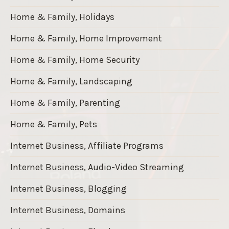
Home & Family, Holidays
Home & Family, Home Improvement
Home & Family, Home Security
Home & Family, Landscaping
Home & Family, Parenting
Home & Family, Pets
Internet Business, Affiliate Programs
Internet Business, Audio-Video Streaming
Internet Business, Blogging
Internet Business, Domains