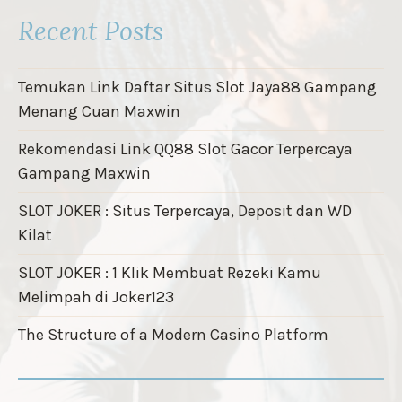
Recent Posts
Temukan Link Daftar Situs Slot Jaya88 Gampang
Menang Cuan Maxwin
Rekomendasi Link QQ88 Slot Gacor Terpercaya
Gampang Maxwin
SLOT JOKER : Situs Terpercaya, Deposit dan WD
Kilat
SLOT JOKER : 1 Klik Membuat Rezeki Kamu
Melimpah di Joker123
The Structure of a Modern Casino Platform