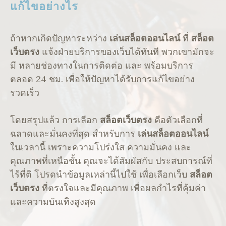
แก้ไขอย่างไร
ถ้าหากเกิดปัญหาระหว่าง
เล่นสล็อตออนไลน์
ที่
สล็อต
เว็บตรง
แจ้งฝ่ายบริการของเว็บได้ทันที พวกเขามักจะ
มี หลายช่องทางในการติดต่อ และ พร้อมบริการ
ตลอด 24 ชม. เพื่อให้ปัญหาได้รับการแก้ไขอย่าง
รวดเร็ว
โดยสรุปแล้ว การเลือก
สล็อตเว็บตรง
คือตัวเลือกที่
ฉลาดและมั่นคงที่สุด สำหรับการ
เล่นสล็อตออนไลน์
ในเวลานี้ เพราะความโปร่งใส ความมั่นคง และ
คุณภาพที่เหนือชั้น คุณจะได้สัมผัสกับ ประสบการณ์ที่
ไร้ที่ติ โปรดนำข้อมูลเหล่านี้ไปใช้ เพื่อเลือกเว็บ
สล็อต
เว็บตรง
ที่ตรงใจและมีคุณภาพ เพื่อผลกำไรที่คุ้มค่า
และความบันเทิงสูงสุด