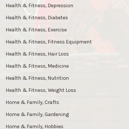
Health & Fitness, Depression
Health & Fitness, Diabetes
Health & Fitness, Exercise
Health & Fitness, Fitness Equipment
Health & Fitness, Hair Loss
Health & Fitness, Medicine
Health & Fitness, Nutrition
Health & Fitness, Weight Loss
Home & Family, Crafts
Home & Family, Gardening
Home & Family, Hobbies