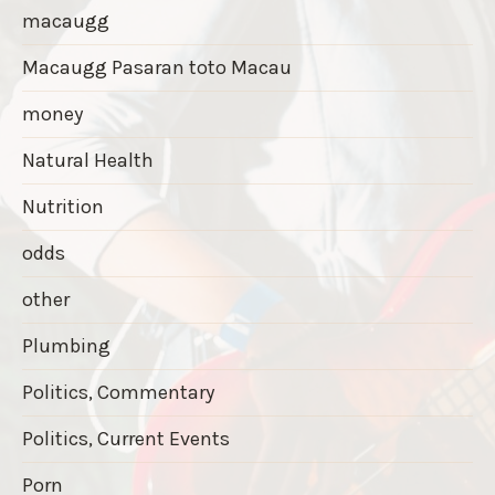
macaugg
Macaugg Pasaran toto Macau
money
Natural Health
Nutrition
odds
other
Plumbing
Politics, Commentary
Politics, Current Events
Porn