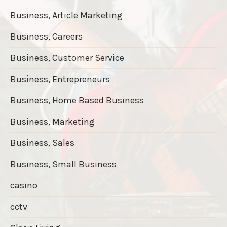
Business, Article Marketing
Business, Careers
Business, Customer Service
Business, Entrepreneurs
Business, Home Based Business
Business, Marketing
Business, Sales
Business, Small Business
casino
cctv