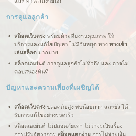
และ ทำได้ไม่ง่ายนัก
การดูแลลูกค้า
สล็อตเว็บตรง
พร้อมด้วยทีมงานคุณภาพ ให้
บริการและแก้ไขปัญหา ไม่มีวันหยุด ทาง
ทางเข้า
เล่นสล็อต
มากมาย
สล็อตเอเย่นต์ การดูแลลูกค้าไม่ทั่วถึง และ อาจไม่
ตอบสนองทันที
ปัญหาและความเสี่ยงที่เผชิญได้
สล็อตเว็บตรง
ปลอดภัยสูง พบน้อยมาก และยัง ได้
รับการแก้ไขอย่างรวดเร็ว
สล็อตเอเย่นต์ ไม่ปลอดภัยเท่า ไม่ว่าจะเป็นเรื่อง
การปรับอัตราการ
สล็อตแตกง่าย
การไม่จ่ายเงิน