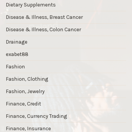
Dietary Supplements
Disease & Illness, Breast Cancer
Disease & Illness, Colon Cancer
Drainage
exabet88
Fashion
Fashion, Clothing
Fashion, Jewelry
Finance, Credit
Finance, Currency Trading
Finance, Insurance