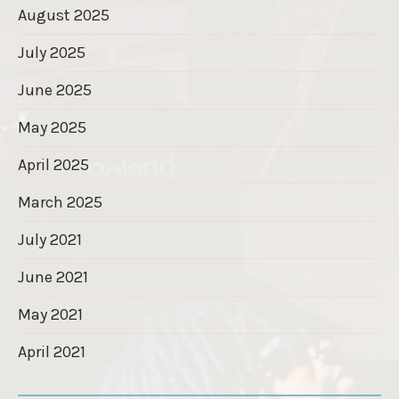
August 2025
July 2025
June 2025
May 2025
April 2025
March 2025
July 2021
June 2021
May 2021
April 2021