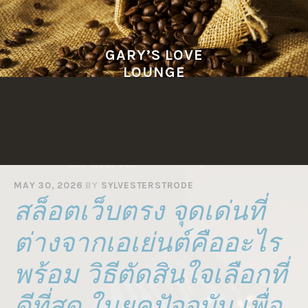
Skip
to
content
GARY’S LOVE
LOUNGE
MAY 30, 2026
BY
SYLVESTERSTRODE
สล็อตเว็บตรง จุดเด่นที่
ต่างจากเอเย่นต์คืออะไร
พร้อม วิธีตัดสินใจเลือกที่
ดีที่สุด ในยุคปัจจุบัน เพื่อ