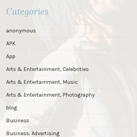
Categories
anonymous
APK
App
Arts & Entertainment, Celebrities
Arts & Entertainment, Music
Arts & Entertainment, Photography
blog
Business
Business, Advertising