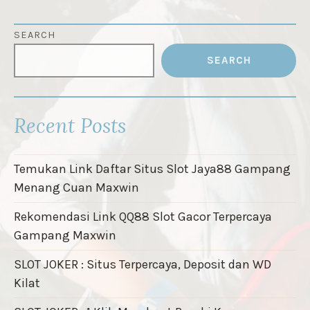
SEARCH
SEARCH
Recent Posts
Temukan Link Daftar Situs Slot Jaya88 Gampang
Menang Cuan Maxwin
Rekomendasi Link QQ88 Slot Gacor Terpercaya
Gampang Maxwin
SLOT JOKER : Situs Terpercaya, Deposit dan WD
Kilat