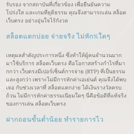
รับรอง จากสถาบันที่เกี่ยวข้อง เพื่อยืนยันความ
โปร่งใส และเกมที่ยุติธรรม คุณจึงสามารถเล่น สล็อต
เว็บตรง อย่างอุ่นใจไร้กังวล
สล็อตแตกบ่อย จ่ายจริง ไม่หัก%ใดๆ
เหตุผลสำคัญประการหนึ่ง ซึ่งทำให้ผู้คนจำนวนมาก
มาใช้บริการ สล็อตเว็บตรง คือโอกาสสร้างกำไรที่มา
กกว่า เว็บตรงมีเปอร์เซ็นต์การจ่าย (RTP) ที่เป็นธรรม
และสูงกว่า เพราะไม่มีการหักค่าเอเย่นต์ คุณจึงได้พบ
เจอ กับช่วงเวลาที่ สล็อตแตกง่าย ได้เงินรางวัลครบ
ถ้วน ไม่มีการหักค่าธรรมเนียมใดๆ นี่คือข้อดีที่แท้จริง
ของการเล่น สล็อตเว็บตรง
ฝากถอนขั้นต่ำน้อย ทำรายการไว