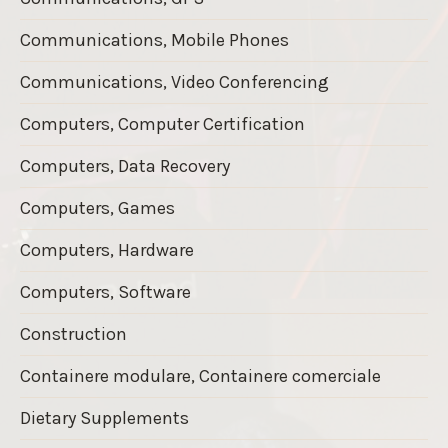
Communications, Mobile Phones
Communications, Video Conferencing
Computers, Computer Certification
Computers, Data Recovery
Computers, Games
Computers, Hardware
Computers, Software
Construction
Containere modulare, Containere comerciale
Dietary Supplements