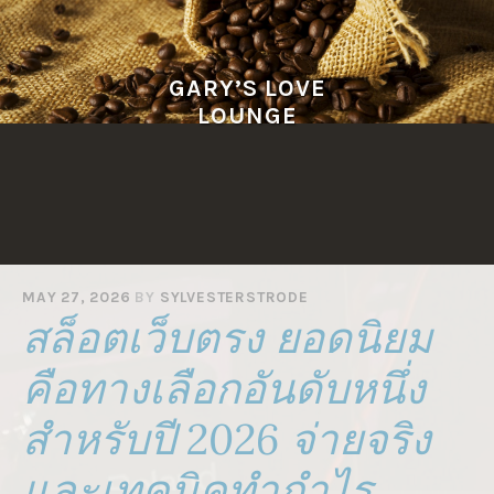
Skip
to
content
GARY’S LOVE
LOUNGE
MAY 27, 2026
BY
SYLVESTERSTRODE
สล็อตเว็บตรง ยอดนิยม
คือทางเลือกอันดับหนึ่ง
สำหรับปี 2026 จ่ายจริง
และเทคนิคทำกำไร