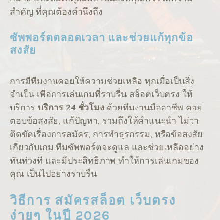
สำคัญ ที่คุณต้องคำนึงถึง
ซัพพอร์ตตลอดเวลา และช่วยแก้ทุกข้อ
สงสัย
การมีทีมงานคอยให้ความช่วยเหลือ ทุกเมื่อเป็นสิ่ง
จำเป็น เพื่อการเล่นเกมที่ราบรื่น สล็อตเว็บตรง ให้
บริการ
บริการ 24 ชั่วโมง
ด้วยทีมงานมืออาชีพ คอย
ตอบข้อสงสัย, แก้ปัญหา, รวมถึงให้คำแนะนำ ไม่ว่า
ติดขัดเรื่องการสมัคร, การทำธุรกรรม, หรือข้อสงสัย
เกี่ยวกับเกม ทีมซัพพอร์ตจะดูแล และช่วยเหลืออย่าง
ทันท่วงที และมีประสิทธิภาพ ทำให้การเล่นเกมของ
คุณ เป็นไปอย่างราบรื่น
วิธีการ สมัครสล็อต เว็บตรง
ง่ายๆ ในปี 2026