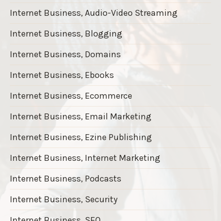
Internet Business, Audio-Video Streaming
Internet Business, Blogging
Internet Business, Domains
Internet Business, Ebooks
Internet Business, Ecommerce
Internet Business, Email Marketing
Internet Business, Ezine Publishing
Internet Business, Internet Marketing
Internet Business, Podcasts
Internet Business, Security
Internet Business, SEO