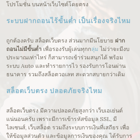
โปรโมชั่น บนหน้าเว็บไซต์โดยตรง
ระบบฝากถอนไร้ขั้นต่ำ เป็นเรื่องจริงไหม
ถูกต้องครับ สล็อตเว็บตรง ส่วนมากมีนโยบาย
ฝาก
ถอนไม่มีขั้นต่ำ
เพื่อรองรับผู้เล่นทุกก
ลุ่ม
ไม่ว่าจะมีงบ
ประมาณเท่าไหร่ ก็สามารถเข้าร่วมสนุกได้ พร้อม
ระบบ Auto และทำรายการไว รองรับการโอนผ่าน
ธนาคาร รวมถึงสล็อตวอเลท สะดวกสบายกว่าเดิม
สล็อตเว็บตรง ปลอดภัยจริงไหม
สล็อตเว็บตรง มีความปลอดภัยสูงกว่า เว็บเอเย่นต์
แน่นอนครับ เพราะมีการเข้ารหัสข้อมูล SSL, มี
ไลเซนส์, เว็บสล็อต รวมถึงระบบการเงินที่เสถียร เพื่อ
ให้ข้อมูลส่วนตัว และข้อมูลการเงินของคุณ ได้รับการ