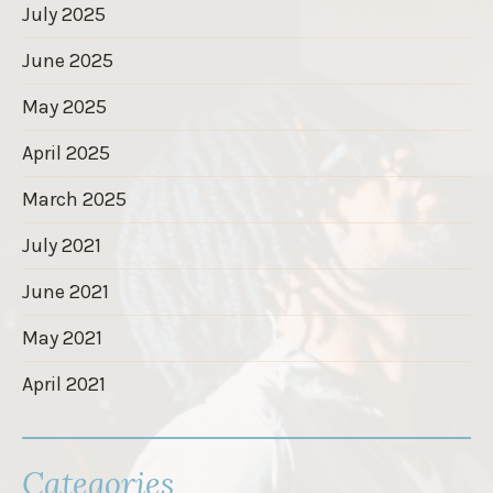
July 2025
June 2025
May 2025
April 2025
March 2025
July 2021
June 2021
May 2021
April 2021
Categories