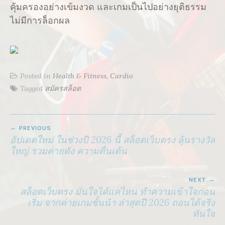
คุ้มครองอย่างเข้มงวด และเกมเป็นไปอย่างยุติธรรม
ไม่มีการล็อกผล
Posted in
Health & Fitness, Cardio
Tagged
สมัครสล็อต
POST
PREVIOUS
NAVIGATION
อัปเดตใหม่ ในช่วงปี 2026 นี้ สล็อตเว็บตรง ลุ้นรางวัล
ใหญ่ รวมค่ายดัง ความตื่นเต้น
NEXT
สล็อตเว็บตรง มั่นใจได้แค่ไหน ทำความเข้าใจก่อน
เริ่ม จากค่ายเกมชั้นนำ ล่าสุดปี 2026 ถอนได้จริง
ทันใจ