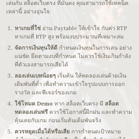
เล่นกับ สล็อตเว็บตรง ที่มั่นคง คุณสามารถใช้เทคนิค
เหล่านี้ อย่างอุ่นใจ:
หาเกมที่ใช่
อ่าน Paytable ให้เข้าใจ กับค่า RTP
หาเกมที่ RTP สูง พร้อมงบประมาณที่เหมาะสม
จัดการเงินทุนให้ดี
กำหนดเงินทุนในการเล่น อย่าง
แน่ชัด ยึดตามงบที่กำหนด ไม่ควรใช้เงินเกินกำลัง
ที่ตัวเองสามารถเสียได้
ลองเล่นเบทน้อยๆ
เริ่มต้น ให้ทดลองเล่นด้วยเงิน
เดิมพันที่ต่ำ เพื่อทำความเข้าใจรูปแบบการออก
รางวัล และฟีเจอร์ของเกม
ใช้โหมด Demo
หาก สล็อตเว็บตรง มี
สล็อต
ทดลองเล่นฟรี
ควรใช้โอกาสนี้ฝึกฝน และทำความ
คุ้นเคยกับเกม ก่อนเริ่มต้นเดิมพันจริง
ควรหยุดเมื่อได้หรือเสีย
การกำหนดเป้าหมาย