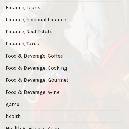
Finance, Loans
Finance, Personal Finance
Finance, Real Estate
Finance, Taxes
Food & Beverage, Coffee
Food & Beverage, Cooking
Food & Beverage, Gourmet
Food & Beverage, Wine
game
health
Health & Fitness, Acne