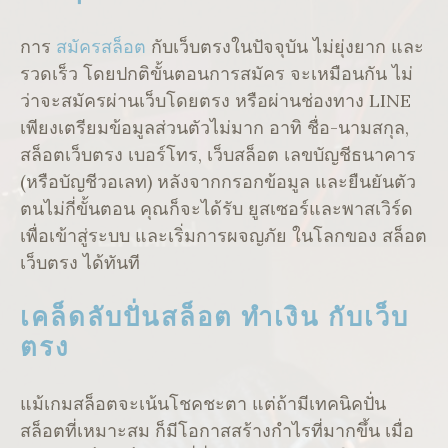
การ
สมัครสล็อต
กับเว็บตรงในปัจจุบัน ไม่ยุ่งยาก และ
รวดเร็ว โดยปกติขั้นตอนการสมัคร จะเหมือนกัน ไม่
ว่าจะสมัครผ่านเว็บโดยตรง หรือผ่านช่องทาง LINE
เพียงเตรียมข้อมูลส่วนตัวไม่มาก อาทิ ชื่อ-นามสกุล,
สล็อตเว็บตรง เบอร์โทร, เว็บสล็อต เลขบัญชีธนาคาร
(หรือบัญชีวอเลท) หลังจากกรอกข้อมูล และยืนยันตัว
ตนไม่กี่ขั้นตอน คุณก็จะได้รับ ยูสเซอร์และพาสเวิร์ด
เพื่อเข้าสู่ระบบ และเริ่มการผจญภัย ในโลกของ สล็อต
เว็บตรง ได้ทันที
เคล็ดลับปั่นสล็อต ทำเงิน กับเว็บ
ตรง
แม้เกมสล็อตจะเน้นโชคชะตา แต่ถ้ามีเทคนิคปั่น
สล็อตที่เหมาะสม ก็มีโอกาสสร้างกำไรที่มากขึ้น เมื่อ