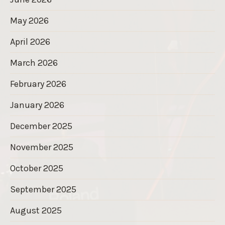
May 2026
April 2026
March 2026
February 2026
January 2026
December 2025
November 2025
October 2025
September 2025
August 2025