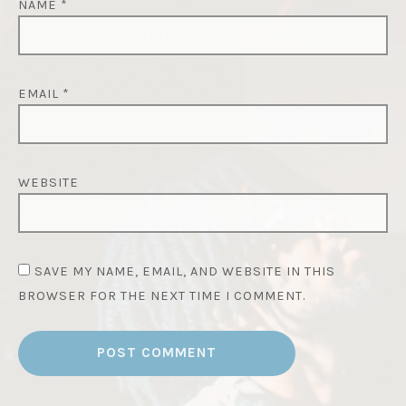
NAME
*
EMAIL
*
WEBSITE
SAVE MY NAME, EMAIL, AND WEBSITE IN THIS
BROWSER FOR THE NEXT TIME I COMMENT.