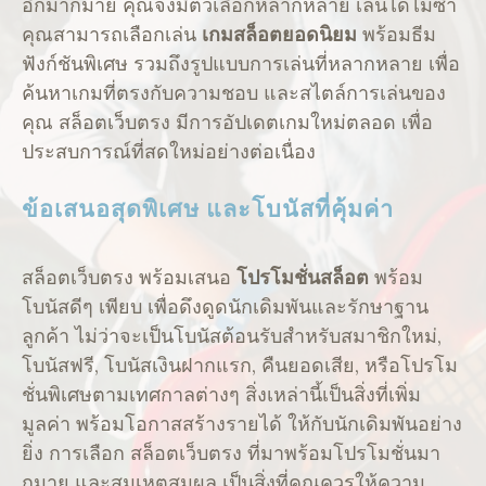
อีกมากมาย คุณจึงมีตัวเลือกหลากหลาย เล่นได้ไม่ซ้ำ
คุณสามารถเลือกเล่น
เกมสล็อตยอดนิยม
พร้อมธีม
ฟังก์ชันพิเศษ รวมถึงรูปแบบการเล่นที่หลากหลาย เพื่อ
ค้นหาเกมที่ตรงกับความชอบ และสไตล์การเล่นของ
คุณ สล็อตเว็บตรง มีการอัปเดตเกมใหม่ตลอด เพื่อ
ประสบการณ์ที่สดใหม่อย่างต่อเนื่อง
ข้อเสนอสุดพิเศษ และโบนัสที่คุ้มค่า
สล็อตเว็บตรง พร้อมเสนอ
โปรโมชั่นสล็อต
พร้อม
โบนัสดีๆ เพียบ เพื่อดึงดูดนักเดิมพันและรักษาฐาน
ลูกค้า ไม่ว่าจะเป็นโบนัสต้อนรับสำหรับสมาชิกใหม่,
โบนัสฟรี, โบนัสเงินฝากแรก, คืนยอดเสีย, หรือโปรโม
ชั่นพิเศษตามเทศกาลต่างๆ สิ่งเหล่านี้เป็นสิ่งที่เพิ่ม
มูลค่า พร้อมโอกาสสร้างรายได้ ให้กับนักเดิมพันอย่าง
ยิ่ง การเลือก สล็อตเว็บตรง ที่มาพร้อมโปรโมชั่นมา
กมาย และสมเหตุสมผล เป็นสิ่งที่คุณควรให้ความ