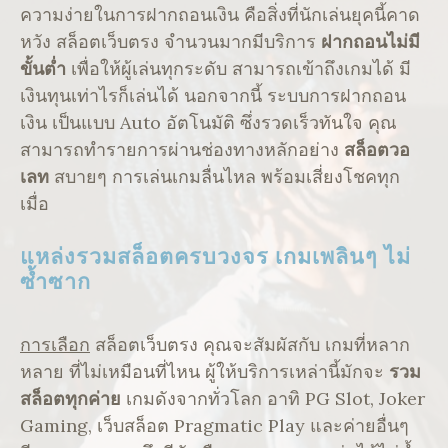
ความง่ายในการฝากถอนเงิน คือสิ่งที่นักเล่นยุคนี้คาด
หวัง สล็อตเว็บตรง จำนวนมากมีบริการ
ฝากถอนไม่มี
ขั้นต่ำ
เพื่อให้ผู้เล่นทุกระดับ สามารถเข้าถึงเกมได้ มี
เงินทุนเท่าไรก็เล่นได้ นอกจากนี้ ระบบการฝากถอน
เงิน เป็นแบบ Auto อัตโนมัติ ซึ่งรวดเร็วทันใจ คุณ
สามารถทำรายการผ่านช่องทางหลักอย่าง
สล็อตวอ
เลท
สบายๆ การเล่นเกมลื่นไหล พร้อมเสี่ยงโชคทุก
เมื่อ
แหล่งรวมสล็อตครบวงจร เกมเพลินๆ ไม่
ซ้ำซาก
การเลือก
สล็อตเว็บตรง คุณจะสัมผัสกับ เกมที่หลาก
หลาย ที่ไม่เหมือนที่ไหน ผู้ให้บริการเหล่านี้มักจะ
รวม
สล็อตทุกค่าย
เกมดังจากทั่วโลก อาทิ PG Slot, Joker
Gaming, เว็บสล็อต Pragmatic Play และค่ายอื่นๆ